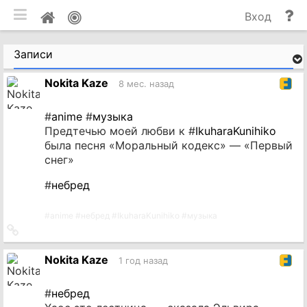
мобильная версия
П
Мой
Вход
и
профиль
до
Записи
Nokita Kaze
8 мес. назад
#
anime
#
музыка
Предтечью моей любви к #
IkuharaKunihiko
была песня «Моральный кодекс» — «Первый
снег»
#
небред
#
anime
#
небред
#
IkuharaKunihiko
#
музыка
Ссылка
на
источник
Nokita Kaze
1 год назад
#
небред