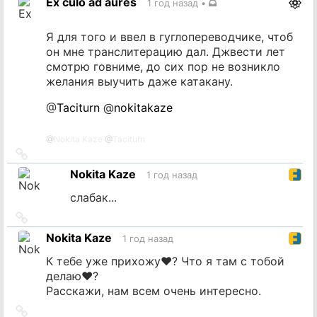
Ex culo ad aures
1 год назад
•
источник
Я для того и ввел в гуглопереводчике, чтоб
он мне транслитерацию дал. Джвести лет
смотрю говниме, до сих пор не возникло
желания выучить даже катакану.
@
Taciturn
@
nokitakaze
@
Nokita Kaze
@
Taciturn
Ссылка
на
Nokita Kaze
1 год назад
источник
слабак...
Ссылка
на
Nokita Kaze
1 год назад
источник
К тебе уже прихожу♥? Что я там с тобой
делаю♥?
Расскажи, нам всем очень интересно.
Ссылка