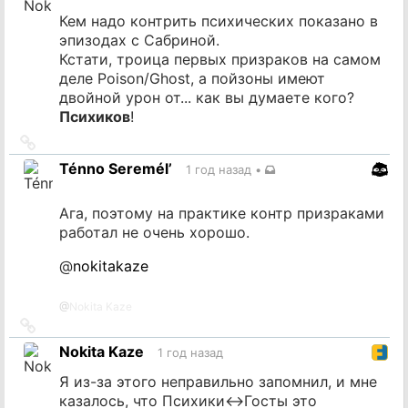
Кем надо контрить психических показано в
эпизодах с Сабриной.
Кстати, троица первых призраков на самом
деле Poison/Ghost, а пойзоны имеют
двойной урон от... как вы думаете кого?
Психиков
!
Ссылка
на
Ténno Seremél’
1 год назад
•
источник
Ага, поэтому на практике контр призраками
работал не очень хорошо.
@
nokitakaze
@
Nokita Kaze
Ссылка
на
Nokita Kaze
1 год назад
источник
Я из-за этого неправильно запомнил, и мне
казалось, что Психики<->Госты это