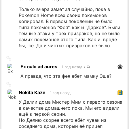
Только вчера заметил случайно, пока в
Pokemon Home всех своих покемонов
копировал. В первом поколении не было
типа покемонов "Фея", как и "Дарков". Были
тёмные атаки у трёх призраков, но не было
самих покемонов этого типа. Как и, вроде
бы, Ice. Да и чистых призраков не было.
Ссылка
на
Ex culo ad aures
1 год назад
•
источник
А правда, что эта фея ебет мамку Эша?
Ссылка
на
Nokita Kaze
1 год назад
источник
У Делии дома Мистер Мим с первого сезона
в качестве домашнего пока. Мы его видели
ещё в первой серии.
Но Делию скорее всего ебёт чувак из
соседнего дома, который её прицеп