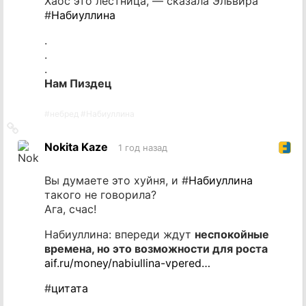
Хаос это лестница, — сказала Эльвира
#
Набиуллина
.
.
.
Нам Пиздец
#
небред
#
Набиуллина
Ссылка
на
Nokita Kaze
1 год назад
источник
Вы думаете это хуйня, и #
Набиуллина
такого не говорила?
Ага, счас!
Набиуллина: впереди ждут
неспокойные
времена, но это возможности для роста
aif.ru/money/nabiullina-vpered…
#
цитата