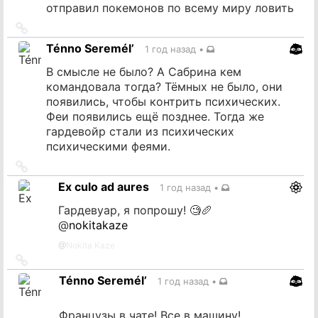
отправил покемонов по всему миру ловить
Ссылка
на
Ténno Seremél’
1 год назад
•
источник
В смысле не было? А Сабрина кем
командовала тогда? Тёмных не было, они
появились, чтобы контрить психических.
Феи появились ещё позднее. Тогда же
гардевойр стали из психических
психическими феями.
Ссылка
на
Ex culo ad aures
1 год назад
•
источник
Гардевуар, я попрошу! 🧐🥖
@
nokitakaze
@
Nokita Kaze
Ссылка
на
Ténno Seremél’
1 год назад
•
источник
Французы в чате! Все в машину!