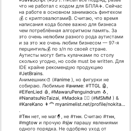
что не работал с кодом для БПЛА✈️. Сейчас
на работе в основном занимаюсь финтехом
💰 с криптовалютами₿. Считаю, что время
написания кода более важно для бизнеса
чем потреблённая алгоритмом память. За
это очень нелюбим разного рода аутистами
и за это же очень любим бизнесом — 97-я
перцинтиль💰 по з/п по своей стране.
Аутисты могут бить кулачками по столу
сколько угодно, но code must be written. Для
IDE крайне рекомендую продукцию
#
JetBrains
.
Анимешник🎨 (#
anime
), но фигурки не
собираю. Любимые #
аниме
: #
TTGL
🤖,
#
ElfenLied
🩸, #
MawaruPenguindrum
🐧,
#
NanatsuNoTaizai
, #
Madoka
🧙‍♂️ (#
MSMM
) &
#
KareKano
👩‍🦰
myanimelist.net/profile/nokita…
.
#
Тян
нет, не маг🧙, не #
тнн
. Считаю #
тнн
,
#
mgtow
и прочую #
sjw
парашу явлениями
одного порядка. Не одобряю уход от