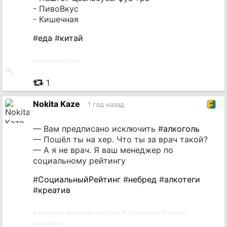
- ПивоВкус
- Кишечная
#
еда
#
китай
#
китай
#
небред
Ссылка
на
1
источник
Nokita Kaze
1 год назад
— Вам предписано исключить #
алкоголь
— Пошёл ты на хер. Что ты за врач такой?
— А я не врач. Я ваш менеджер по
социальному рейтингу
#
СоциальныйРейтинг
#
небред
#
алкотеги
#
креатив
#
алкоголь
#
креатив
#
небред
#
СоциальныйРейтинг
#
алкотеги