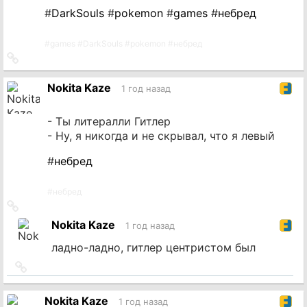
#
DarkSouls
#
pokemon
#
games
#
небред
#
games
#
DarkSouls
#
pokemon
#
небред
Ссылка
на
источник
Nokita Kaze
1 год назад
- Ты литералли Гитлер
- Ну, я никогда и не скрывал, что я левый
#
небред
#
небред
Ссылка
на
Nokita Kaze
1 год назад
источник
ладно-ладно, гитлер центристом был
Ссылка
на
источник
Nokita Kaze
1 год назад