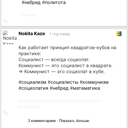
#
небред
#
политота
#
небред
Ссылка
на
источник
Nokita Kaze
1 год назад
Как работает принцип квадратов-кубов на
практике:
Социалист — всегда социопат.
Коммунист — это социалист в квадрате.
⇒ Коммунист — это социопат в кубе.
#
социализм
#
социалисты
#
коммунизм
#
социопатия
#
небред
#
математика
#
коммунизм
#
небред
#
социализм
#
социалисты
#
социопатия
Ссылка
на
3 комментариев - Показать больше
источник