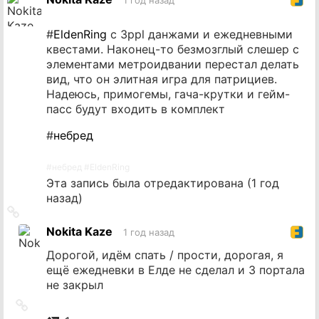
1 год назад
#
EldenRing
с 3ppl данжами и ежедневными
квестами. Наконец-то безмозглый слешер с
элементами метроидвании перестал делать
вид, что он элитная игра для патрициев.
Надеюсь, примогемы, гача-крутки и гейм-
пасс будут входить в комплект
#
небред
#
небред
#
EldenRing
Эта запись была отредактирована (
1 год
назад
)
Ссылка
на
Nokita Kaze
1 год назад
источник
Дорогой, идём спать / прости, дорогая, я
ещё ежедневки в Елде не сделал и 3 портала
не закрыл
Ссылка
на