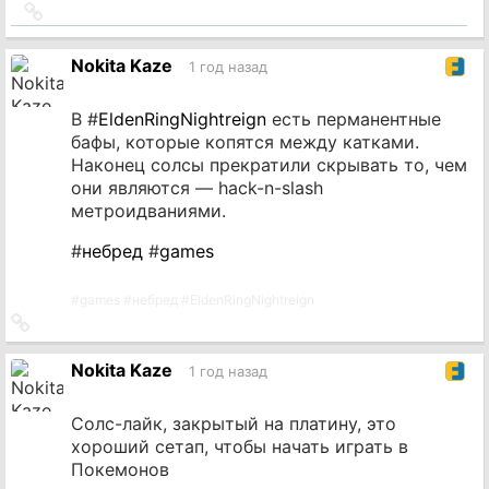
Ссылка
на
источник
Nokita Kaze
1 год назад
В #
EldenRingNightreign
есть перманентные
бафы, которые копятся между катками.
Наконец солсы прекратили скрывать то, чем
они являются — hack-n-slash
метроидваниями.
#
небред
#
games
#
games
#
небред
#
EldenRingNightreign
Ссылка
на
источник
Nokita Kaze
1 год назад
Солс-лайк, закрытый на платину, это
хороший сетап, чтобы начать играть в
Покемонов