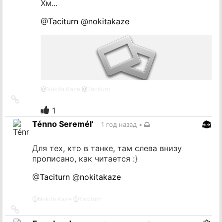
Хм...
@
Taciturn
@
nokitakaze
@
Nokita Kaze
@
Taciturn
Ссылка
на
1
источник
Ténno Seremél’
1 год назад
•
Для тех, кто в танке, там слева внизу
прописано, как читается :}
@
Taciturn
@
nokitakaze
@
Nokita Kaze
@
Taciturn
Ссылка
на