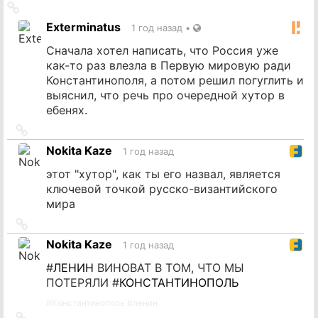
Ссылка
на
Exterminatus
1 год назад
•
источник
Сначала хотел написать, что Россия уже
как-то раз влезла в Первую мировую ради
Константинополя, а потом решил погуглить и
выяснил, что речь про очередной хутор в
ебенях.
Ссылка
на
Nokita Kaze
1 год назад
источник
этот "хутор", как ты его назвал, является
ключевой точкой русско-византийского
мира
Ссылка
на
Nokita Kaze
1 год назад
источник
#
ЛЕНИН
ВИНОВАТ В ТОМ, ЧТО МЫ
ПОТЕРЯЛИ #
КОНСТАНТИНОПОЛЬ
#
Константинополь
#
ленин
Ссылка