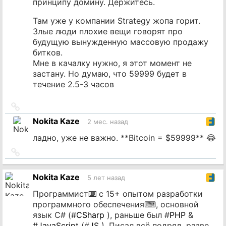
принципу домину. Держитесь.
Там уже у компании Strategy жопа горит.
Злые люди плохие вещи говорят про
будущую вынужденную массовую продажу
битков.
Мне в качалку нужно, я этот момент не
застану. Но думаю, что 59999 будет в
течение 2.5-3 часов
Ссылка
на
Nokita Kaze
2 мес. назад
источник
ладно, уже не важно. **Bitcoin = $59999** 😂
Ссылка
на
источник
Nokita Kaze
5 лет назад
Программист⌨️ с 15+ опытом разработки
программного обеспечения⌨, основной
язык C# (#
CSharp
), раньше был #
PHP
&
#
JavaScript
(#
JS
). Писал всё подряд, разве