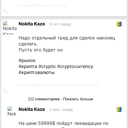
#
небред
#
БашарАсад
#
асад
Ссылка
на
источник
Nokita Kaze
3 лет назад
Надо отдельный тред для сделок наконец
сделать.
Пусть это будет он
#
рынок
#
крипта
#
crypto
#
cryptocurrency
#
криптовалюты
#
crypto
#
криптовалюты
#
рынок
#
cryptocurrency
Ссылка
на
112 комментариев - Показать больше
источник
Nokita Kaze
2 мес. назад
На цене 59999$ пойдут ликвидации по