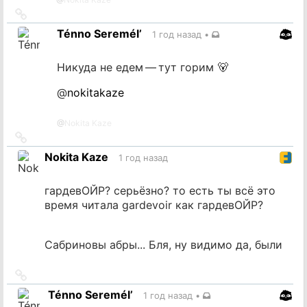
Ссылка
на
Ténno Seremél’
1 год назад
•
источник
Никуда не едем — тут горим 🐻
@
nokitakaze
@
Nokita Kaze
Ссылка
на
Nokita Kaze
1 год назад
источник
гардевОЙР? серьёзно? то есть ты всё это
время читала gardevoir как гардевОЙР?
Сабриновы абры... Бля, ну видимо да, были
Ссылка
на
Ténno Seremél’
1 год назад
•
источник