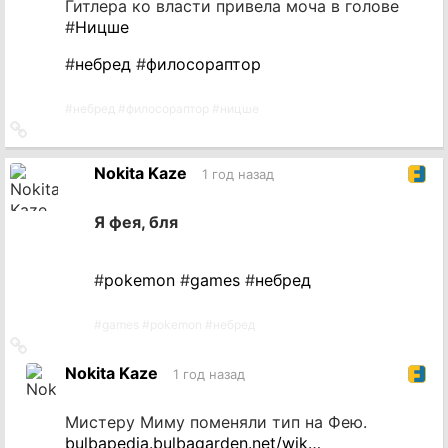
Гитлера ко власти привела моча в голове
#
Ницше
#
небред
#
филосораптор
#
небред
#
филосораптор
#
ницше
Ссылка
на
источник
Nokita Kaze
1 год назад
Я фея, бля
#
pokemon
#
games
#
небред
#
games
#
pokemon
#
небред
Ссылка
на
Nokita Kaze
1 год назад
источник
Мистеру Миму поменяли тип на Фею.
bulbapedia.bulbagarden.net/wik…