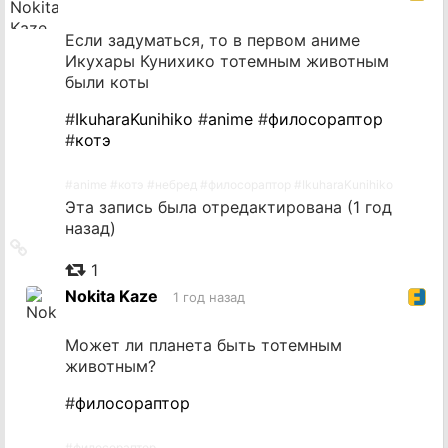
Если задуматься, то в первом аниме
Икухары Кунихико тотемным животным
были коты
#
IkuharaKunihiko
#
anime
#
филосораптор
#
котэ
#
anime
#
котэ
#
небред
#
филосораптор
#
IkuharaKunihiko
Эта запись была отредактирована (
1 год
назад
)
Ссылка
на
1
источник
Nokita Kaze
1 год назад
Может ли планета быть тотемным
животным?
#
филосораптор
#
филосораптор