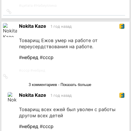
#
цитата
#
Набиуллина
Ссылка
на
источник
Nokita Kaze
1 год назад
Товарищ Ежов умер на работе от
переусердствования на работе.
#
небред
#
ссср
#
ссср
#
небред
Ссылка
на
3 комментариев - Показать больше
источник
Nokita Kaze
1 год назад
Товарищ всех ежей был уволен с работы
другом всех детей
#
небред
#
ссср