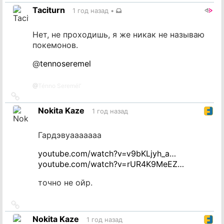
на
Taciturn
1 год назад
•
источник
Нет, не проходишь, я же никак не называю
покемонов.
@
tennoseremel
@
Ténno Seremél’
Ссылка
на
Nokita Kaze
1 год назад
источник
Гардэвуааааааа
youtube.com/watch?v=v9bKLjyh_a…
youtube.com/watch?v=rUR4K9MeEZ…
точно не ойр.
Ссылка
на
Nokita Kaze
1 год назад
источник