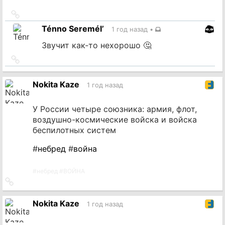
Ссылка
на
Ténno Seremél’
1 год назад
•
источник
Звучит как‐то нехорошо 🤔
Ссылка
на
источник
Nokita Kaze
1 год назад
У России четыре союзника: армия, флот,
воздушно-космические войска и войска
беспилотных систем
#
небред
#
война
#
небред
#
ВОЙНА
Ссылка
на
источник
Nokita Kaze
1 год назад