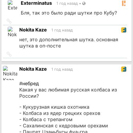
Exterminatus
1 год назад
•
Бля, так это было ради шутки про Кубу?
Ссылка
на
Nokita Kaze
1 год назад
источник
нет, это дополнительная шутка. основная
шутка в оп-посте
Ссылка
на
источник
Nokita Kaze
1 год назад
#
небред
Какая у вас любимая русская колбаса из
России?
- Кукурузная кишка охотника
- Колбаса из ядер грецких орехов
- Колбаса с трепангом
- Сахалинская с кедровыми орехами
- Паштет Цзаньбусы фуа-гра