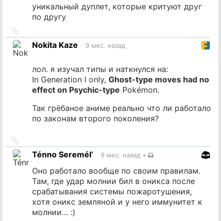
уникальный дуплет, которые критуют друг
по другу
Ссылка
на
Nokita Kaze
9 мес. назад
источник
лол. я изучал типы и наткнулся на:
In Generation I only,
Ghost-type moves had no
effect on Psychic-type
Pokémon.
Так грёбаное аниме реально что ли работало
по законам второго поколения?
Ссылка
на
Ténno Seremél’
9 мес. назад
•
источник
Оно работало вообще по своим правилам.
Там, где удар молнии бил в оникса после
срабатывания системы пожаротушения,
хотя оникс земляной и у него иммунитет к
молнии… :)