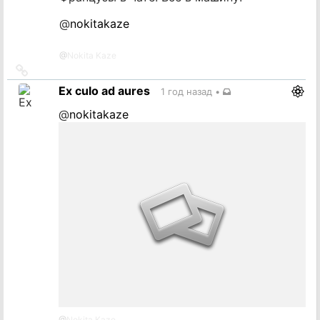
@
nokitakaze
@
Nokita Kaze
Ссылка
на
Ex culo ad aures
1 год назад
•
источник
@
nokitakaze
@
Nokita Kaze