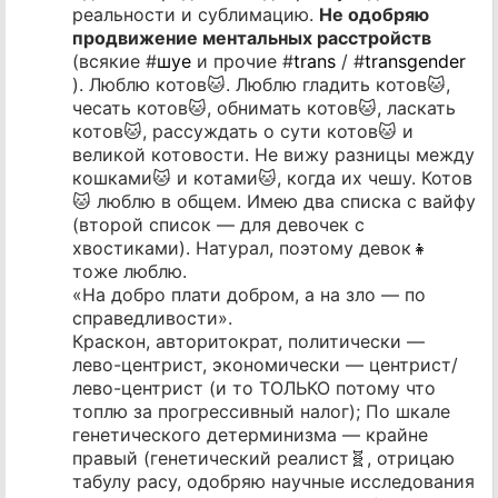
реальности и сублимацию.
Не одобряю
продвижение ментальных расстройств
(всякие #
шуе
и прочие #
trans
/ #
transgender
). Люблю котов🐱. Люблю гладить котов🐱,
чесать котов🐱, обнимать котов🐱, ласкать
котов🐱, рассуждать о сути котов🐱 и
великой котовости. Не вижу разницы между
кошками🐱 и котами🐱, когда их чешу. Котов
🐱 люблю в общем. Имею два списка с вайфу
(второй список — для девочек с
хвостиками). Натурал, поэтому девок👧
тоже люблю.
«На добро плати добром, а на зло — по
справедливости».
Краскон, авторитократ, политически —
лево-центрист, экономически — центрист/
лево-центрист (и то ТОЛЬКО потому что
топлю за прогрессивный налог); По шкале
генетического детерминизма — крайне
правый (генетический реалист🧬, отрицаю
табулу расу, одобряю научные исследования