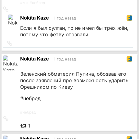
#
мж
#
небред
Ссылка
на
Nokita Kaze
1 год назад
источник
Если я был султан, то не имел бы трёх жён,
потому что фетву отозвали
Ссылка
на
источник
Nokita Kaze
1 год назад
Зеленский обматерил Путина, обозвав его
после заявлений про возможность ударить
Орешником по Киеву
#
небред
#
небред
Ссылка
на
1
источник
Nokita Kaze