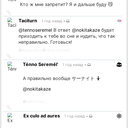
Кто ж мне запретит? Я и дальше буду 😼
Ссылка
на
Taciturn
1 год назад
•
источник
@
tennoseremel
В ответ
@
nokitakaze
будет
приходить к тебе во сне и нудить, что так
неправильно. Готовься!
@
Nokita Kaze
@
Ténno Seremél’
Ссылка
на
Ténno Seremél’
1 год назад
•
источник
А правильно вообще サーナイト 🤷
@
nokitakaze
@
Nokita Kaze
Ссылка
на
Ex culo ad aures
1 год назад
•
источник