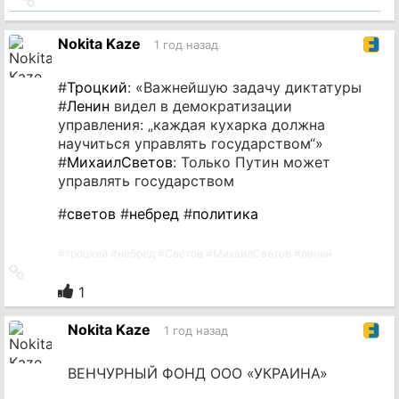
на
источник
Nokita Kaze
1 год назад
#
Троцкий
: «Важнейшую задачу диктатуры
#
Ленин
видел в демократизации
управления: „каждая кухарка должна
научиться управлять государством“»
#
МихаилСветов
: Только Путин может
управлять государством
#
светов
#
небред
#
политика
#
троцкий
#
небред
#
Светов
#
МихаилСветов
#
ленин
Ссылка
на
1
источник
Nokita Kaze
1 год назад
ВЕНЧУРНЫЙ ФОНД ООО «УКРАИНА»