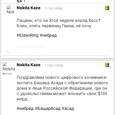
1
источник
Nokita Kaze
1 год назад
Пацаны, кто на этой неделе ворлд босс?
Блин, опять первенец Гвина, не хочу
#
EldenRing
#
небред
#
небред
#
EldenRing
Ссылка
на
источник
Nokita Kaze
1 год назад
Поздравляем нового цифрового кочевника-
экспата Башара Асада с обретением нового
дома в лице Российской Федерации, где он
с удовольствием может вложить свои $135
млрд.
#
небред
#
БашарАсад
#
асад