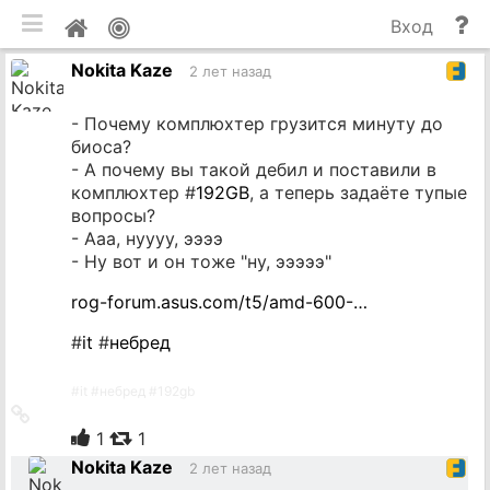
мобильная версия
П
Мой
Вход
и
профиль
Nokita Kaze
до
2 лет назад
- Почему комплюхтер грузится минуту до
биоса?
- А почему вы такой дебил и поставили в
комплюхтер #
192GB
, а теперь задаёте тупые
вопросы?
- Ааа, нуууу, ээээ
- Ну вот и он тоже "ну, эээээ"
rog-forum.asus.com/t5/amd-600-…
#
it
#
небред
#
it
#
небред
#
192gb
Ссылка
на
1
1
источник
Nokita Kaze
2 лет назад