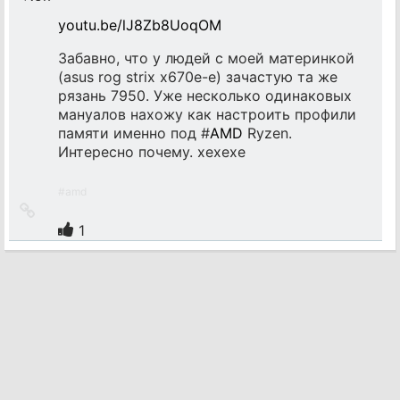
youtu.be/lJ8Zb8UoqOM
Забавно, что у людей с моей материнкой
(asus rog strix x670e-e) зачастую та же
рязань 7950. Уже несколько одинаковых
мануалов нахожу как настроить профили
памяти именно под #
AMD
Ryzen.
Интересно почему. хехехе
#
amd
Ссылка
на
1
источник