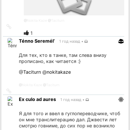
@
Nokita Kaze
@
Taciturn
Ссылка
на
1
источник
Ténno Seremél’
1 год назад
•
Для тех, кто в танке, там слева внизу
прописано, как читается :}
@
Taciturn
@
nokitakaze
@
Nokita Kaze
@
Taciturn
Ссылка
на
Ex culo ad aures
1 год назад
•
источник
Я для того и ввел в гуглопереводчике, чтоб
он мне транслитерацию дал. Джвести лет
смотрю говниме, до сих пор не возникло