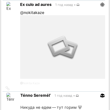
на
Ex culo ad aures
1 год назад
•
источник
@
nokitakaze
@
Nokita Kaze
Ссылка
на
Ténno Seremél’
1 год назад
•
источник
Никуда не едем — тут горим 🐻