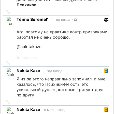
Психиков
!
Ссылка
на
Ténno Seremél’
1 год назад
•
источник
Ага, поэтому на практике контр призраками
работал не очень хорошо.
@
nokitakaze
@
Nokita Kaze
Ссылка
на
Nokita Kaze
1 год назад
источник
Я из-за этого неправильно запомнил, и мне
казалось, что Психики<->Госты это
уникальный дуплет, которые критуют друг
по другу
Ссылка
на
Nokita Kaze
9 мес. назад
источник