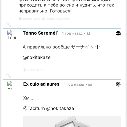
приходить к тебе во сне и нудить, что так
неправильно. Готовься!
@
Nokita Kaze
@
Ténno Seremél’
Ссылка
на
Ténno Seremél’
1 год назад
•
источник
А правильно вообще サーナイト 🤷
@
nokitakaze
@
Nokita Kaze
Ссылка
на
Ex culo ad aures
1 год назад
•
источник
Хм...
@
Taciturn
@
nokitakaze