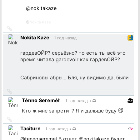
@
nokitakaze
@
Nokita Kaze
Ссылка
на
Nokita Kaze
1 год назад
источник
гардевОЙР? серьёзно? то есть ты всё это
время читала gardevoir как гардевОЙР?
Сабриновы абры... Бля, ну видимо да, были
Ссылка
на
Ténno Seremél’
1 год назад
•
источник
Кто ж мне запретит? Я и дальше буду 😼
Ссылка
на
Taciturn
1 год назад
•
источник
@
tennoseremel
В ответ
@
nokitakaze
будет