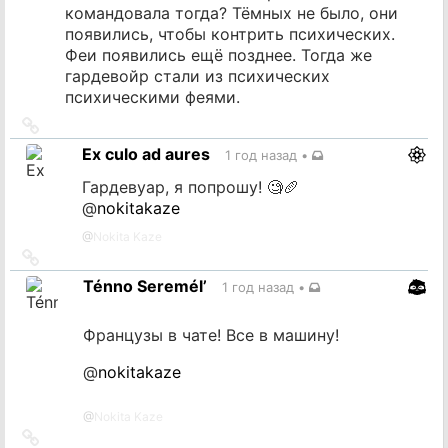
командовала тогда? Тёмных не было, они
появились, чтобы контрить психических.
Феи появились ещё позднее. Тогда же
гардевойр стали из психических
психическими феями.
Ссылка
на
Ex culo ad aures
1 год назад
•
источник
Гардевуар, я попрошу! 🧐🥖
@
nokitakaze
@
Nokita Kaze
Ссылка
на
Ténno Seremél’
1 год назад
•
источник
Французы в чате! Все в машину!
@
nokitakaze
@
Nokita Kaze
Ссылка