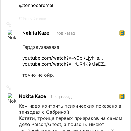
@
tennoseremel
@
Ténno Seremél’
Ссылка
на
Nokita Kaze
1 год назад
источник
Гардэвуааааааа
youtube.com/watch?v=v9bKLjyh_a…
youtube.com/watch?v=rUR4K9MeEZ…
точно не ойр.
Ссылка
на
Nokita Kaze
1 год назад
источник
Кем надо контрить психических показано в
эпизодах с Сабриной.
Кстати, троица первых призраков на самом
деле Poison/Ghost, а пойзоны имеют
двойной урон от... как вы думаете кого?