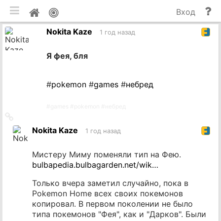
мобильная версия
П
Мой
Вход
и
профиль
Nokita Kaze
до
1 год назад
Я фея, бля
#
pokemon
#
games
#
небред
#
games
#
pokemon
#
небред
Ссылка
на
Nokita Kaze
1 год назад
источник
Мистеру Миму поменяли тип на Фею.
bulbapedia.bulbagarden.net/wik…
Только вчера заметил случайно, пока в
Pokemon Home всех своих покемонов
копировал. В первом поколении не было
типа покемонов "Фея", как и "Дарков". Были