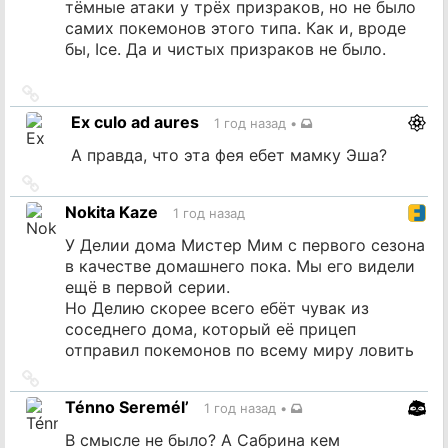
тёмные атаки у трёх призраков, но не было
самих покемонов этого типа. Как и, вроде
бы, Ice. Да и чистых призраков не было.
Ссылка
на
Ex culo ad aures
1 год назад
•
источник
А правда, что эта фея ебет мамку Эша?
Ссылка
на
Nokita Kaze
1 год назад
источник
У Делии дома Мистер Мим с первого сезона
в качестве домашнего пока. Мы его видели
ещё в первой серии.
Но Делию скорее всего ебёт чувак из
соседнего дома, который её прицеп
отправил покемонов по всему миру ловить
Ссылка
на
Ténno Seremél’
1 год назад
•
источник
В смысле не было? А Сабрина кем