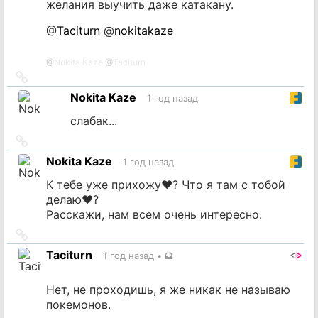
желания выучить даже катакану.
@
Taciturn
@
nokitakaze
@
Nokita Kaze
@
Taciturn
Ссылка
на
Nokita Kaze
1 год назад
источник
слабак...
Ссылка
на
Nokita Kaze
1 год назад
источник
К тебе уже прихожу♥? Что я там с тобой
делаю♥?
Расскажи, нам всем очень интересно.
Ссылка
на
Taciturn
1 год назад
•
источник
Нет, не проходишь, я же никак не называю
покемонов.