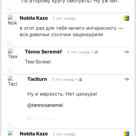
По второму кругу смотреть? Ну уж нет.
Ссылка
на
Nokita Kaze
2 лет назад
источник
в этот раз для тебя ничего интересного —
все
девичьи сосочки
зацензурили
Ссылка
на
Ténno Seremél’
2 лет назад
•
источник
Тем более!
Ссылка
на
Taciturn
2 лет назад
•
источник
Ну и мерзость. Нет цензуре!
@
tennoseremel
@
Ténno Seremél’
Ссылка
на
Nokita Kaze
2 лет назад
источник