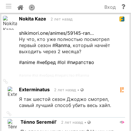
мобильная версия
П
Мой
Вход
и
профиль
Nokita Kaze
до
2 лет назад
shikimori.one/animes/59145-ran…
Ну что, кто уже полностью посмотрел
первый сезон #
Ranma
, который начнёт
выходить через 2 месяца?
#
anime
#
небред
#
lol
#
пиратство
#
anime
#
lol
#
небред
#
пиратство
#
Ranma
Ссылка
на
Exterminatus
2 лет назад
•
источник
Я так шестой сезон Джоджо смотрел,
самый лучший способ убить весь хайп.
Ссылка
на
Ténno Seremél’
2 лет назад
•
источник