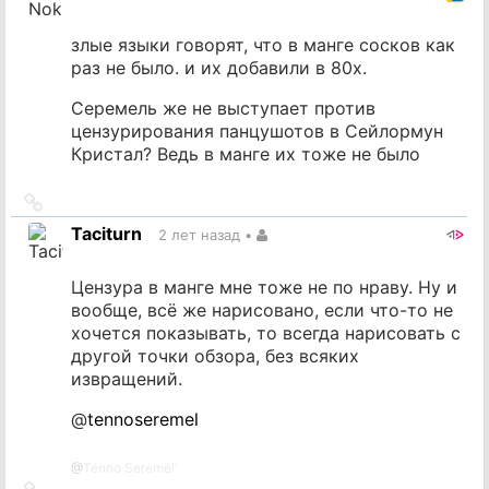
злые языки говорят, что в манге сосков как
раз не было. и их добавили в 80х.
Серемель же не выступает против
цензурирования панцушотов в Сейлормун
Кристал? Ведь в манге их тоже не было
Ссылка
на
Taciturn
2 лет назад
•
источник
Цензура в манге мне тоже не по нраву. Ну и
вообще, всё же нарисовано, если что-то не
хочется показывать, то всегда нарисовать с
другой точки обзора, без всяких
извращений.
@
tennoseremel
@
Ténno Seremél’