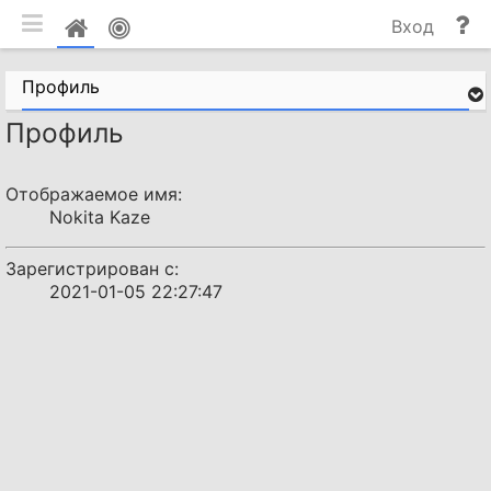
мобильная версия
П
Мой
Вход
и
профиль
до
Профиль
Профиль
Отображаемое имя:
Nokita Kaze
Зарегистрирован с:
2021-01-05 22:27:47