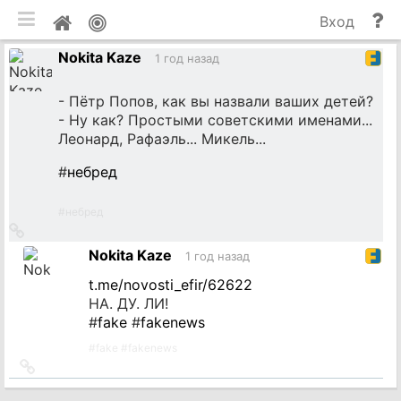
мобильная версия
П
Мой
Вход
и
профиль
Nokita Kaze
до
1 год назад
- Пётр Попов, как вы назвали ваших детей?
- Ну как? Простыми советскими именами...
Леонард, Рафаэль... Микель...
#
небред
#
небред
Ссылка
на
Nokita Kaze
1 год назад
источник
t.me/novosti_efir/62622
НА. ДУ. ЛИ!
#
fake
#
fakenews
#
fake
#
fakenews
Ссылка
на
источник