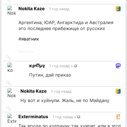
Ссылка
на
Nokita Kaze
1 год назад
источник
Аргентина, ЮАР, Антарктида и Австралия
это последнее прибежище от русских
#
яватник
#
яватник
Ссылка
на
κρ🦥μγ
1 год назад
•
источник
Путин, дай приказ
Ссылка
на
Nokita Kaze
1 год назад
источник
Ну вот и хуйнули. Жаль, не по Майдану
Ссылка
на
Exterminatus
1 год назад
•
источник
Так вроде по кулдауну так хуярят, или в этот