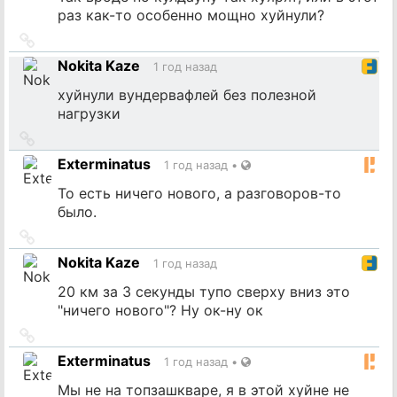
раз как-то особенно мощно хуйнули?
Ссылка
на
Nokita Kaze
1 год назад
источник
хуйнули вундервафлей без полезной
нагрузки
Ссылка
на
Exterminatus
1 год назад
•
источник
То есть ничего нового, а разговоров-то
было.
Ссылка
на
Nokita Kaze
1 год назад
источник
20 км за 3 секунды тупо сверху вниз это
"ничего нового"? Ну ок-ну ок
Ссылка
на
Exterminatus
1 год назад
•
источник
Мы не на топзашкваре, я в этой хуйне не