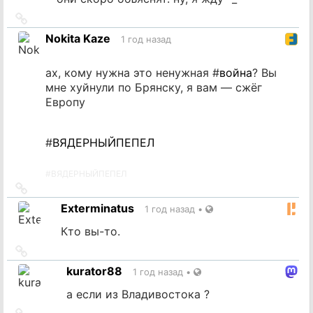
Ссылка
на
Nokita Kaze
1 год назад
источник
ах, кому нужна это ненужная #
война
? Вы
мне хуйнули по Брянску, я вам — сжёг
Европу
#
ВЯДЕРНЫЙПЕПЕЛ
#
ВЯДЕРНЫЙПЕПЕЛ
Ссылка
на
Exterminatus
1 год назад
•
источник
Кто вы-то.
Ссылка
на
kurator88
1 год назад
•
источник
а если из Владивостока ?