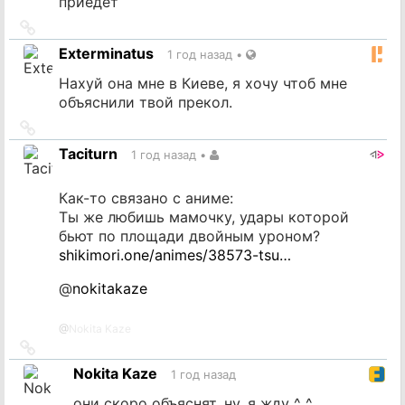
приедет
Ссылка
на
Exterminatus
1 год назад
•
источник
Нахуй она мне в Киеве, я хочу чтоб мне
объяснили твой прекол.
Ссылка
на
Taciturn
1 год назад
•
источник
Как-то связано с аниме:
Ты же любишь мамочку, удары которой
бьют по площади двойным уроном?
shikimori.one/animes/38573-tsu…
@
nokitakaze
@
Nokita Kaze
Ссылка
на
Nokita Kaze
1 год назад
источник
они скоро объяснят. ну, я жду ^_^