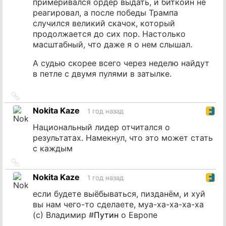
примеривался ордер выдать, и биткойн не
реагировал, а после победы Трампа
случился великий скачок, который
продолжается до сих пор. Настолько
масштабный, что даже я о нем слышал.
А судью скорее всего через неделю найдут
в петле с двумя пулями в затылке.
Ссылка
на
Nokita Kaze
1 год назад
источник
Национальный лидер отчитался о
результатах. Намекнул, что это может стать
с каждым
Ссылка
на
Nokita Kaze
1 год назад
источник
если будете выёбываться, пизданём, и хуй
вы нам чего-то сделаете, муа-ха-ха-ха-ха
(c) Владимир #
Путин
о Европе