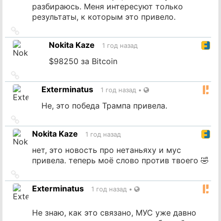
разбираюсь. Меня интересуют только
результаты, к которым это привело.
Ссылка
на
Nokita Kaze
1 год назад
источник
$98250 за Bitcoin
Ссылка
на
Exterminatus
1 год назад
•
источник
Не, это победа Трампа привела.
Ссылка
на
Nokita Kaze
1 год назад
источник
нет, это новость про нетаньяху и мус
привела. теперь моё слово против твоего 🤣
Ссылка
на
Exterminatus
1 год назад
•
источник
Не знаю, как это связано, МУС уже давно