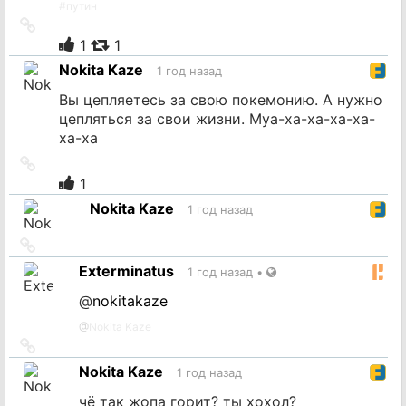
#
путин
Ссылка
на
1
1
источник
Nokita Kaze
1 год назад
Вы цепляетесь за свою покемонию. А нужно
цепляться за свои жизни. Муа-ха-ха-ха-ха-
ха-ха
Ссылка
на
1
источник
Nokita Kaze
1 год назад
Ссылка
на
Exterminatus
1 год назад
•
источник
@
nokitakaze
@
Nokita Kaze
Ссылка
на
Nokita Kaze
1 год назад
источник
чё так жопа горит? ты хохол?