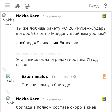
мобильная версия
П
Мой
Вход
и
профиль
Nokita Kaze
до
1 год назад
Ты же любишь ракету РС-26 «Рубеж», удары
которой бьют по Майдану двойным уроном?
#
небред
#
Z
#
яватник
#
креатив
#
креатив
#
небред
#
яватник
#
Z
Эта запись была отредактирована (
1 год
назад
)
Ссылка
на
Exterminatus
1 год назад
•
источник
Пояснительную бригаду.
Ссылка
на
Nokita Kaze
1 год назад
источник
бригада в полном составе скоро в киев