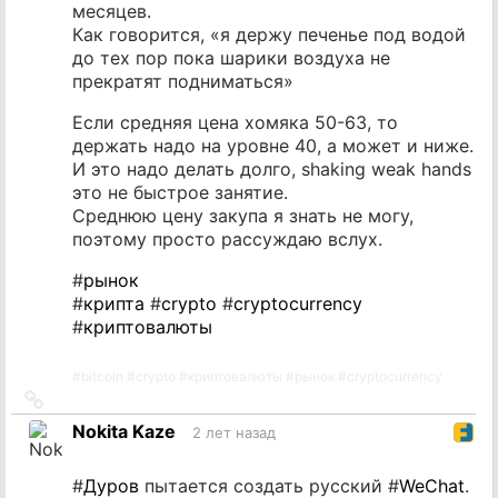
месяцев.
Как говорится, «я держу печенье под водой
до тех пор пока шарики воздуха не
прекратят подниматься»
Если средняя цена хомяка 50-63, то
держать надо на уровне 40, а может и ниже.
И это надо делать долго, shaking weak hands
это не быстрое занятие.
Среднюю цену закупа я знать не могу,
поэтому просто рассуждаю вслух.
#
рынок
#
крипта
#
crypto
#
cryptocurrency
#
криптовалюты
#
bitcoin
#
crypto
#
криптовалюты
#
рынок
#
cryptocurrency
Ссылка
на
Nokita Kaze
2 лет назад
источник
#
Дуров
пытается создать русский #
WeChat
.