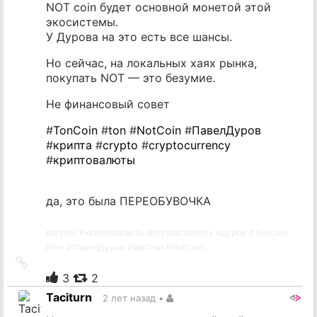
NOT coin будет основной монетой этой
экосистемы.
У Дурова на это есть все шансы.
Но сейчас, на локальных хаях рынка,
покупать NOT — это безумие.
Не финансовый совет
#
TonCoin
#
ton
#
NotCoin
#
ПавелДуров
#
крипта
#
crypto
#
cryptocurrency
#
криптовалюты
да, это была ПЕРЕОБУВОЧКА
#
crypto
#
криптовалюты
#
cryptocurrency
#
дуров
#
TonCoin
#
ton
#
ПавелДуров
#
WeChat
#
NotCoin
Ссылка
на
3
2
источник
Taciturn
2 лет назад
•