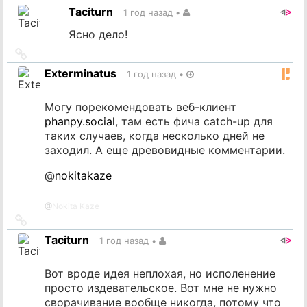
на
Taciturn
1 год назад
•
источник
Ясно дело!
Ссылка
на
Exterminatus
1 год назад
•
источник
Могу порекомендовать веб-клиент
phanpy.social
, там есть фича catch-up для
таких случаев, когда несколько дней не
заходил. А еще древовидные комментарии.
@
nokitakaze
@
Nokita Kaze
Ссылка
на
Taciturn
1 год назад
•
источник
Вот вроде идея неплохая, но исполенение
просто издевательское. Вот мне не нужно
сворачивание вообще никогда, потому что