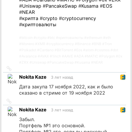
#
Uniswap
#
PancakeSwap
#
Kusama
#
EOS
#
NEAR
#
крипта
#
crypto
#
cryptocurrency
#
криптовалюты
#
bitcoin
#
crypto
#
btc
#
криптовалюты
#
ethereum
#
eth
#
Monero
#
XMR
#
cryptocurrency
#
Binance
#
BNB
#
Tron
#
Polkadot
#
Cardano
#
BitTorrent
#
Eos
#
atom
#
cosmos
#
dot
#
Avalance
#
AVAX
#
1inch
#
AAVE
#
ADA
#
MATIC
#
Polygon
#
0x
#
ZRX
#
Uniswap
#
PancakeSwap
#
Kusama
#
NEAR
Ссылка
на
Nokita Kaze
3 лет назад
источник
Дата закупа 17 ноября 2022, как и было
сказано в стриме от 19 ноября 2022
Ссылка
на
Nokita Kaze
3 лет назад
источник
Забыл.
Портфель №1 это основной.
Портфель №2 это, если вы рисковый