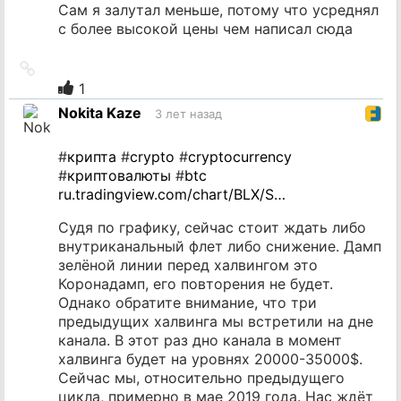
Сам я залутал меньше, потому что усреднял
с более высокой цены чем написал сюда
Ссылка
на
1
источник
Nokita Kaze
3 лет назад
#
крипта
#
crypto
#
cryptocurrency
#
криптовалюты
#
btc
ru.tradingview.com/chart/BLX/S…
Судя по графику, сейчас стоит ждать либо
внутриканальный флет либо снижение. Дамп
зелёной линии перед халвингом это
Коронадамп, его повторения не будет.
Однако обратите внимание, что три
предыдущих халвинга мы встретили на дне
канала. В этот раз дно канала в момент
халвинга будет на уровнях 20000-35000$.
Сейчас мы, относительно предыдущего
цикла, примерно в мае 2019 года. Нас ждёт