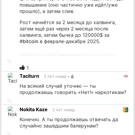
повышение (оно частично уже идёт/уже
прошло), а затем слив.
Рост начнётся за 2 месяца до халвинга,
затем ещё раз через 2 месяца после
халвинга, затем бычка до 120000$ за
#
bitcoin
в феврале-декабре 2025.
#
bitcoin
#
crypto
#
btc
#
криптовалюты
#
cryptocurrency
Ссылка
на
1
источник
Taciturn
3 лет назад
•
На всякий случай уточню — ты
продолжаешь говорить «Нет!» наркотикам?
Ссылка
на
Nokita Kaze
3 лет назад
источник
Конечно. А ты продолжаешь отвечать да
случайно зашедшим балерунам?
Ссылка