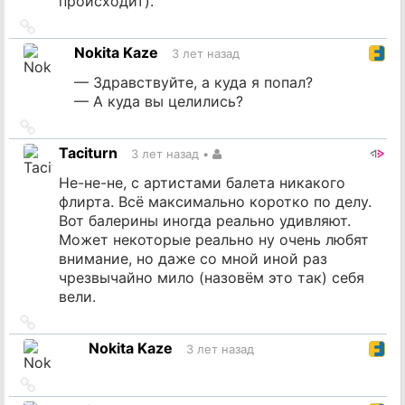
происходит).
Ссылка
на
Nokita Kaze
3 лет назад
источник
— Здравствуйте, а куда я попал?
— А куда вы целились?
Ссылка
на
Taciturn
3 лет назад
•
источник
Не-не-не, с артистами балета никакого
флирта. Всё максимально коротко по делу.
Вот балерины иногда реально удивляют.
Может некоторые реально ну очень любят
внимание, но даже со мной иной раз
чрезвычайно мило (назовём это так) себя
вели.
Ссылка
на
Nokita Kaze
3 лет назад
источник
Ссылка
на