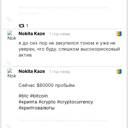
#
telegram
#
дуров
#
TonCoin
#
ton
#
ПавелДуров
#
durov
#
PavelDurov
Ссылка
на
1
источник
Nokita Kaze
1 год назад
я до сих пор не закупился тоном и уже не
уверен, что буду. слишком высокорисковый
актив
Ссылка
на
Nokita Kaze
1 год назад
источник
Сейчас $60000 пробьём.
#
btc
#
bitcoin
#
крипта
#
crypto
#
cryptocurrency
#
криптовалюты
#
bitcoin
#
crypto
#
btc
#
криптовалюты
#
cryptocurrency
Ссылка