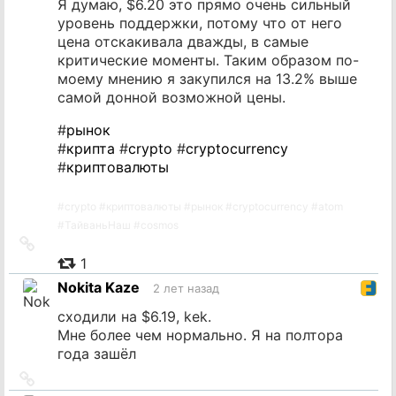
Я думаю, $6.20 это прямо очень сильный
уровень поддержки, потому что от него
цена отскакивала дважды, в самые
критические моменты. Таким образом по-
моему мнению я закупился на 13.2% выше
самой донной возможной цены.
#
рынок
#
крипта
#
crypto
#
cryptocurrency
#
криптовалюты
#
crypto
#
криптовалюты
#
рынок
#
cryptocurrency
#
atom
#
ТайваньНаш
#
cosmos
Ссылка
на
1
источник
Nokita Kaze
2 лет назад
сходили на $6.19, kek.
Мне более чем нормально. Я на полтора
года зашёл
Ссылка
на