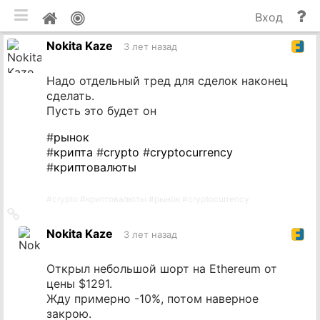
мобильная версия
П
Мой
Вход
и
профиль
Nokita Kaze
до
3 лет назад
Надо отдельный тред для сделок наконец
сделать.
Пусть это будет он
#
рынок
#
крипта
#
crypto
#
cryptocurrency
#
криптовалюты
#
crypto
#
криптовалюты
#
рынок
#
cryptocurrency
Ссылка
на
Nokita Kaze
3 лет назад
источник
Открыл небольшой шорт на Ethereum от
цены $1291.
Жду примерно -10%, потом наверное
закрою.