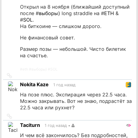
Открыл на 8 ноября (ближайший доступный
после #
выборы)
long straddle на #
ETH
&
#
SOL
.
На биткоине — слишком дорого.
Не финансовый совет.
Размер позы — небольшой. Чисто билетик
на счастье.
#
eth
#
выборы)
#
SOL
Ссылка
на
Nokita Kaze
1 год назад
источник
На позе плюс. Экспирация через 22.5 часа.
Можно закрывать. Вот не знаю, подрастёт за
22.5 часа или рухнет?
Ссылка
на
Taciturn
1 год назад
•
источник
И чем всё закончилось? Без подробностей,