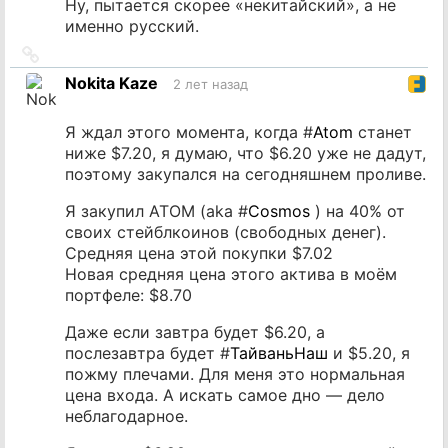
Ну, пытается скорее «некитайский», а не
именно русский.
Ссылка
на
Nokita Kaze
2 лет назад
источник
Я ждал этого момента, когда #
Atom
станет
ниже $7.20, я думаю, что $6.20 уже не дадут,
поэтому закупался на сегодняшнем проливе.
Я закупил ATOM (aka #
Cosmos
) на 40% от
своих стейблкоинов (свободных денег).
Средняя цена этой покупки $7.02
Новая средняя цена этого актива в моём
портфеле: $8.70
Даже если завтра будет $6.20, а
послезавтра будет #
ТайваньНаш
и $5.20, я
пожму плечами. Для меня это нормальная
цена входа. А искать самое дно — дело
неблагодарное.