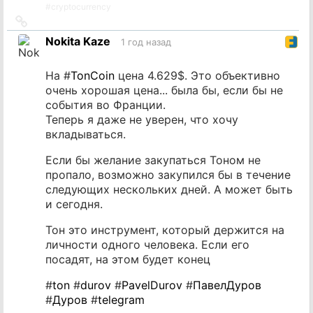
#
cryptocurrency
Ссылка
на
Nokita Kaze
1 год назад
источник
На #
TonCoin
цена 4.629$. Это объективно
очень хорошая цена... была бы, если бы не
события во Франции.
Теперь я даже не уверен, что хочу
вкладываться.
Если бы желание закупаться Тоном не
пропало, возможно закупился бы в течение
следующих нескольких дней. А может быть
и сегодня.
Тон это инструмент, который держится на
личности одного человека. Если его
посадят, на этом будет конец
#
ton
#
durov
#
PavelDurov
#
ПавелДуров
#
Дуров
#
telegram