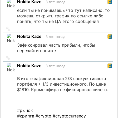
Nokita Kaze
3 лет назад
источник
если ты не понимаешь что тут написано, то
можешь открыть график по ссылке либо
понять, что ты не ЦА этого сообщения
Ссылка
на
Nokita Kaze
3 лет назад
источник
Зафиксировал часть прибыли, чтобы
перезайти пониже
Ссылка
на
Nokita Kaze
3 лет назад
источник
В итоге зафиксировал 2/3 спекулятивного
портфеля + 1/3 инвестиционного. По цене
$1810. Кроме эфира не фиксировал ничего.
#
рынок
#
крипта
#
crypto
#
cryptocurrency