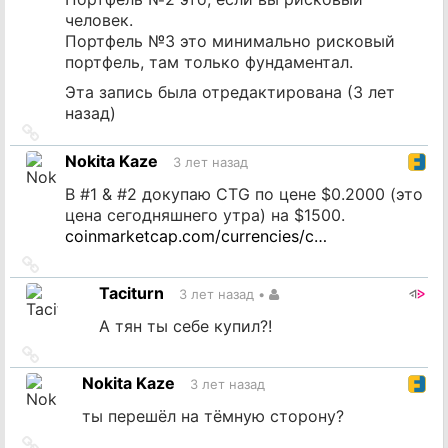
человек.
Портфель №3 это минимально рисковый
портфель, там только фундаментал.
Эта запись была отредактирована (
3 лет
назад
)
Ссылка
на
Nokita Kaze
3 лет назад
источник
В #1 & #2 докупаю CTG по цене $0.2000 (это
цена сегодняшнего утра) на $1500.
coinmarketcap.com/currencies/c…
Ссылка
на
Taciturn
3 лет назад
•
источник
А тян ты себе купил?!
Ссылка
на
Nokita Kaze
3 лет назад
источник
ты перешёл на тёмную сторону?
Ссылка