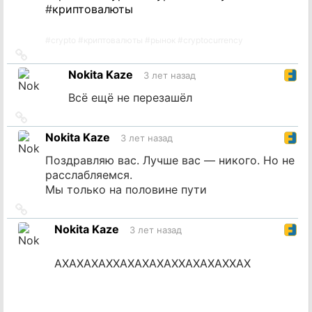
#
криптовалюты
#
crypto
#
криптовалюты
#
рынок
#
cryptocurrency
Ссылка
на
Nokita Kaze
3 лет назад
источник
Всё ещё не перезашёл
Ссылка
на
Nokita Kaze
3 лет назад
источник
Поздравляю вас. Лучше вас — никого. Но не
расслабляемся.
Мы только на половине пути
Ссылка
на
Nokita Kaze
3 лет назад
источник
АХАХАХАХХАХАХАХАХХАХАХАХХАХ