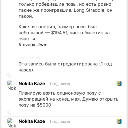
только победившие позы, но есть ровно
такие же проигравшие. Long Straddle, он
такой.
Как я и говорил, размер позы был
небольшой — $194.51, чисто билетик на
счастье
#
рынок
#
win
#
рынок
#
win
Эта запись была отредактирована (
1 год
назад
)
Ссылка
на
Nokita Kaze
1 год назад
источник
Планирую взять опционовую позу с
экспирацией на конец мая. Думаю открыть
позу на $5000
Ссылка
на
Nokita Kaze
1 год назад
источник