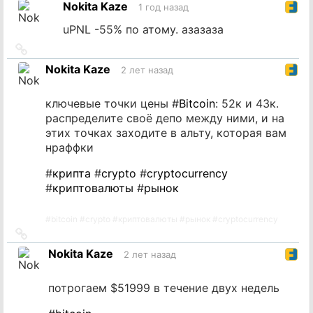
Nokita Kaze
1 год назад
источник
uPNL -55% по атому. азазаза
Ссылка
на
Nokita Kaze
2 лет назад
источник
ключевые точки цены #
Bitcoin
: 52к и 43к.
распределите своё депо между ними, и на
этих точках заходите в альту, которая вам
нраффки
#
крипта
#
crypto
#
cryptocurrency
#
криптовалюты
#
рынок
#
bitcoin
#
crypto
#
криптовалюты
#
рынок
#
cryptocurrency
Ссылка
на
Nokita Kaze
2 лет назад
источник
потрогаем $51999 в течение двух недель