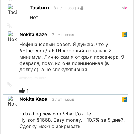
на
Taciturn
3 лет назад
•
источник
Нет.
Ссылка
на
Nokita Kaze
3 лет назад
источник
Нефинансовый совет. Я думаю, что у
#
Ethereum
/ #
ETH
хороший локальный
минимум. Лично сам я открыл позавчера, 9
февраля, позу, но она позиционная (в
долгую), а не спекулятивная.
#
ethereum
#
eth
Ссылка
на
1
источник
Nokita Kaze
3 лет назад
ru.tradingview.com/chart/ozTfe…
Ну вот $1668. Easy money. +10.7% за 5 дней.
Сделку можно закрывать