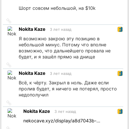
Шорт совсем небольшой, на $10k
Ссылка
на
Nokita Kaze
3 лет назад
источник
Я возможно закрою эту позицию в
небольшой минус. Потому что вполне
возможно, что дальнейшего провала не
будет, и я зашёл прямо на днище
Ссылка
на
Nokita Kaze
3 лет назад
источник
Всё, к чёрту. Закрыл в ноль. Даже если
пролив будет, я ничего не потерял, просто
недополучил
Ссылка
на
Nokita Kaze
3 лет назад
источник
nekocave.xyz/display/a8d7043b-…
Ссылка