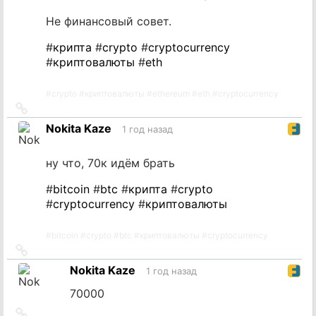
Не финансовый совет.
#
крипта
#
crypto
#
cryptocurrency
#
криптовалюты
#
eth
#
crypto
#
криптовалюты
#
ethereum
#
eth
#
cryptocurrency
Ссылка
на
Nokita Kaze
1 год назад
источник
ну что, 70к идём брать
#
bitcoin
#
btc
#
крипта
#
crypto
#
cryptocurrency
#
криптовалюты
#
bitcoin
#
crypto
#
btc
#
криптовалюты
#
cryptocurrency
Ссылка
на
Nokita Kaze
1 год назад
источник
70000
Ссылка