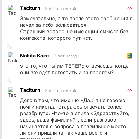
на
Taciturn
3 лет назад
•
источник
Замечательно, а то после этого сообщения я
начал за тебя волноваться.
Странный вопрос, не имеющий смысла без
контекста, которого тут нет.
Ссылка
на
Nokita Kaze
3 лет назад
источник
это то, что ты им ТЕПЕРЬ отвечаешь, когда
они заходят погостить и за паролем?
Ссылка
на
Taciturn
3 лет назад
•
источник
Дело в том, что именно «Да.» я не говорю
почти никогда, стараюсь отвечать более
развёрнуто. Что-то в стиле «Здравствуйте,
здесь, ваша фамилия?», если разговор
начинается с вопроса в правильное место
ли они пришли (а так чаще всего и