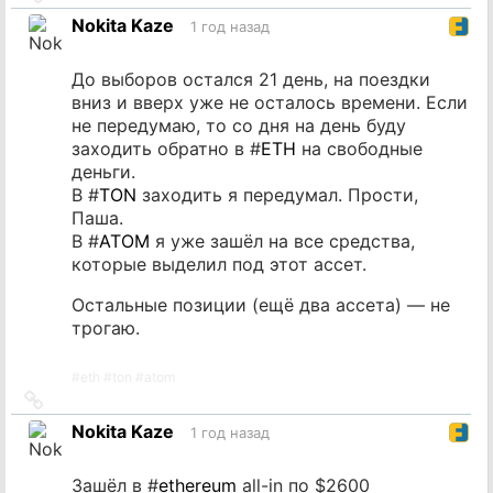
на
Nokita Kaze
1 год назад
источник
До выборов остался 21 день, на поездки
вниз и вверх уже не осталось времени. Если
не передумаю, то со дня на день буду
заходить обратно в #
ETH
на свободные
деньги.
В #
TON
заходить я передумал. Прости,
Паша.
В #
ATOM
я уже зашёл на все средства,
которые выделил под этот ассет.
Остальные позиции (ещё два ассета) — не
трогаю.
#
eth
#
ton
#
atom
Ссылка
на
Nokita Kaze
1 год назад
источник
Зашёл в #
ethereum
all-in по $2600