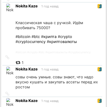
на
Nokita Kaze
1 год назад
источник
Классическая чаша с ручкой. Идём
пробивать 75000?
#
bitcoin
#
btc
#
крипта
#
crypto
#
cryptocurrency
#
криптовалюты
#
bitcoin
#
crypto
#
btc
#
криптовалюты
#
cryptocurrency
Ссылка
на
1
источник
Nokita Kaze
1 год назад
совы очень умные. совы знают, что надо
вкусно кушать и закупать ассеты перед их
ростом
Ссылка
на
Nokita Kaze
1 год назад
источник