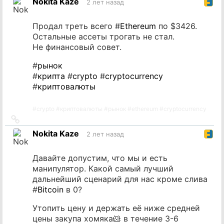
Nokita Kaze
2 лет назад
источник
Продал треть всего #
Ethereum
по $3426.
Остальные ассеты трогать не стал.
Не финансовый совет.
#
рынок
#
крипта
#
crypto
#
cryptocurrency
#
криптовалюты
#
crypto
#
криптовалюты
#
рынок
#
ethereum
#
cryptocurrency
Ссылка
на
Nokita Kaze
2 лет назад
источник
Давайте допустим, что мы и есть
манипулятор. Какой самый лучший
дальнейший сценарий для нас кроме слива
#
Bitcoin
в 0?
Утопить цену и держать её ниже средней
цены закупа хомяка🐹 в течение 3-6