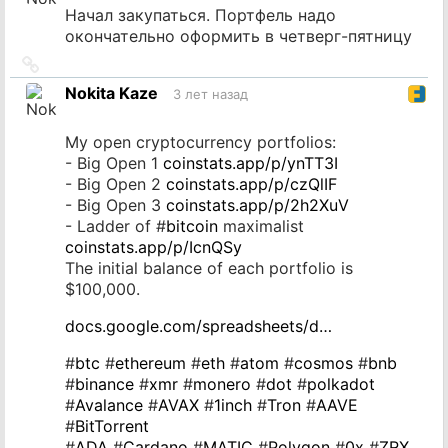
Начал закупаться. Портфель надо
окончательно оформить в четверг-пятницу
Ссылка
на
Nokita Kaze
3 лет назад
источник
My open cryptocurrency portfolios:
- Big Open 1
coinstats.app/p/ynTT3I
- Big Open 2
coinstats.app/p/czQlIF
- Big Open 3
coinstats.app/p/2h2XuV
- Ladder of #
bitcoin
maximalist
coinstats.app/p/IcnQSy
The initial balance of each portfolio is
$100,000.
docs.google.com/spreadsheets/d…
#
btc
#
ethereum
#
eth
#
atom
#
cosmos
#
bnb
#
binance
#
xmr
#
monero
#
dot
#
polkadot
#
Avalance
#
AVAX
#
1inch
#
Tron
#
AAVE
#
BitTorrent
#
ADA
#
Cardano
#
MATIC
#
Polygon
#
0x
#
ZRX