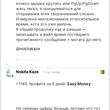
колесо мышки крутить или PgUp/PgDown
жать легко, а прицеливаться для
открывания этих сворачиваний сложно.
И мерзкое неотключаемое относительное
время, хотя это уже мелочь.
В общем продолжу как и раньше —
записывать в файл время последнего
прочитанного сообщения + мотать до него.
@
nokitakaze
@
Nokita Kaze
Ссылка
на
Nokita Kaze
1 год назад
источник
+114% профита за 6 дней.
Easy Money
На скринах цифры больше, потому что тут