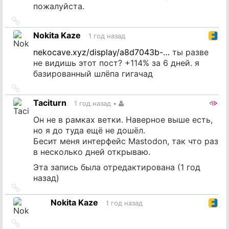
пожалуйста.
Ссылка
на
Nokita Kaze
1 год назад
источник
nekocave.xyz/display/a8d7043b-…
ты разве
не видишь этот пост? +114% за 6 дней. я
базированный шлёпа гигачад
Ссылка
на
Taciturn
1 год назад
•
источник
Он не в рамках ветки. Наверное выше есть,
но я до туда ещё не дошёл.
Бесит меня интерфейс Mastodon, так что раз
в несколько дней открываю.
Эта запись была отредактирована (
1 год
назад
)
Ссылка
на
Nokita Kaze
1 год назад
источник
Ссылка