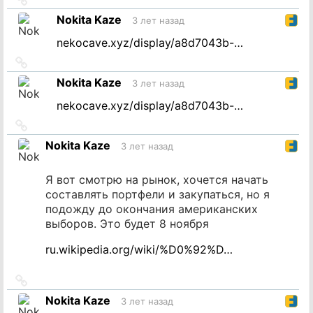
на
Nokita Kaze
3 лет назад
источник
nekocave.xyz/display/a8d7043b-…
Ссылка
на
Nokita Kaze
3 лет назад
источник
nekocave.xyz/display/a8d7043b-…
Ссылка
на
Nokita Kaze
3 лет назад
источник
Я вот смотрю на рынок, хочется начать
составлять портфели и закупаться, но я
подожду до окончания американских
выборов. Это будет 8 ноября
ru.wikipedia.org/wiki/%D0%92%D…
Ссылка
на
Nokita Kaze
3 лет назад
источник