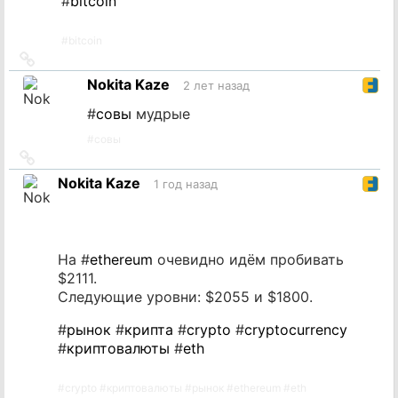
#
bitcoin
#
bitcoin
Ссылка
на
Nokita Kaze
2 лет назад
источник
#
совы
мудрые
#
совы
Ссылка
на
Nokita Kaze
1 год назад
источник
На #
ethereum
очевидно идём пробивать
$2111.
Следующие уровни: $2055 и $1800.
#
рынок
#
крипта
#
crypto
#
cryptocurrency
#
криптовалюты
#
eth
#
crypto
#
криптовалюты
#
рынок
#
ethereum
#
eth