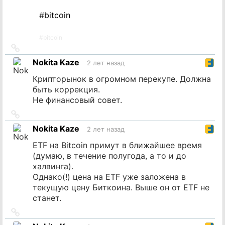
#
bitcoin
#
bitcoin
Ссылка
на
Nokita Kaze
2 лет назад
источник
Крипторынок в огромном перекупе. Должна
быть коррекция.
Не финансовый совет.
Ссылка
на
Nokita Kaze
2 лет назад
источник
ETF на Bitcoin примут в ближайшее время
(думаю, в течение полугода, а то и до
халвинга).
Однако(!) цена на ETF уже заложена в
текущую цену Биткоина. Выше он от ETF не
станет.
Ссылка
на