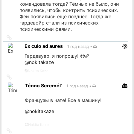
командовала тогда? Тёмных не было, они
появились, чтобы контрить психических.
Феи появились ещё позднее. Тогда же
гардевойр стали из психических
психическими феями.
Ссылка
на
Ex culo ad aures
1 год назад
•
источник
Гардевуар, я попрошу! 🧐🥖
@
nokitakaze
@
Nokita Kaze
Ссылка
на
Ténno Seremél’
1 год назад
•
источник
Французы в чате! Все в машину!
@
nokitakaze
@
Nokita Kaze
Ссылка