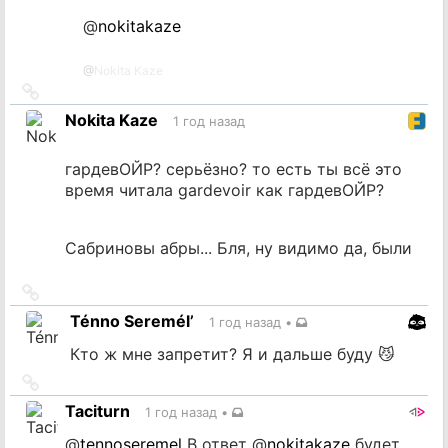
@
nokitakaze
@
Nokita Kaze
Ссылка
на
Nokita Kaze
1 год назад
источник
гардевОЙР? серьёзно? то есть ты всё это
время читала gardevoir как гардевОЙР?
Сабриновы абры... Бля, ну видимо да, были
Ссылка
на
Ténno Seremél’
1 год назад
•
источник
Кто ж мне запретит? Я и дальше буду 😼
Ссылка
на
Taciturn
1 год назад
•
источник
@
tennoseremel
В ответ
@
nokitakaze
будет