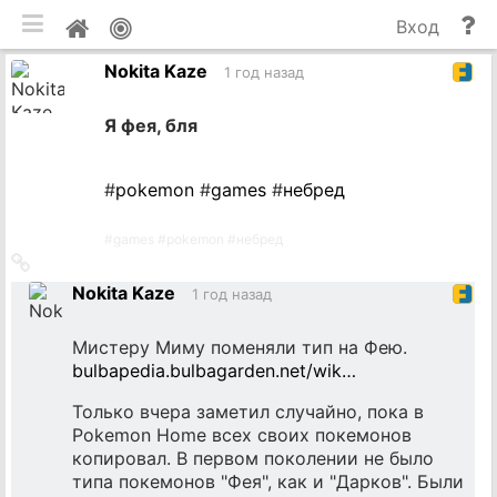
мобильная версия
П
Мой
Вход
и
профиль
Nokita Kaze
до
1 год назад
Я фея, бля
#
pokemon
#
games
#
небред
#
games
#
pokemon
#
небред
Ссылка
на
Nokita Kaze
1 год назад
источник
Мистеру Миму поменяли тип на Фею.
bulbapedia.bulbagarden.net/wik…
Только вчера заметил случайно, пока в
Pokemon Home всех своих покемонов
копировал. В первом поколении не было
типа покемонов "Фея", как и "Дарков". Были