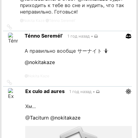
приходить к тебе во сне и нудить, что так
неправильно. Готовься!
@
Nokita Kaze
@
Ténno Seremél’
Ссылка
на
Ténno Seremél’
1 год назад
•
источник
А правильно вообще サーナイト 🤷
@
nokitakaze
@
Nokita Kaze
Ссылка
на
Ex culo ad aures
1 год назад
•
источник
Хм...
@
Taciturn
@
nokitakaze