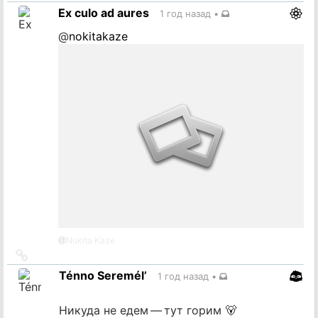
на
Ex culo ad aures
1 год назад
•
источник
@
nokitakaze
@
Nokita Kaze
Ссылка
на
Ténno Seremél’
1 год назад
•
источник
Никуда не едем — тут горим 🐻