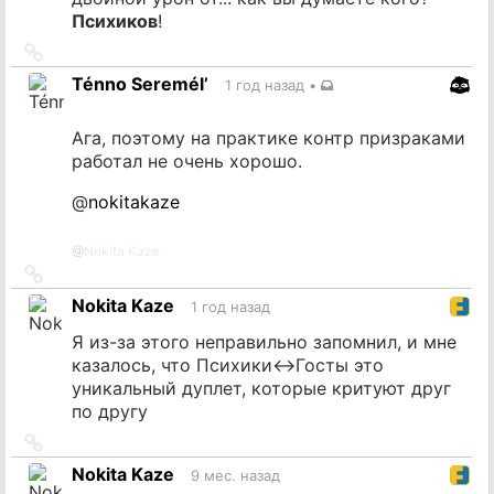
Психиков
!
Ссылка
на
Ténno Seremél’
1 год назад
•
источник
Ага, поэтому на практике контр призраками
работал не очень хорошо.
@
nokitakaze
@
Nokita Kaze
Ссылка
на
Nokita Kaze
1 год назад
источник
Я из-за этого неправильно запомнил, и мне
казалось, что Психики<->Госты это
уникальный дуплет, которые критуют друг
по другу
Ссылка
на
Nokita Kaze
9 мес. назад
источник