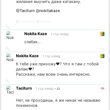
желания выучить даже катакану.
@
Taciturn
@
nokitakaze
@
Nokita Kaze
@
Taciturn
Ссылка
на
Nokita Kaze
1 год назад
источник
слабак...
Ссылка
на
Nokita Kaze
1 год назад
источник
К тебе уже прихожу♥? Что я там с тобой
делаю♥?
Расскажи, нам всем очень интересно.
Ссылка
на
Taciturn
1 год назад
•
источник
Нет, не проходишь, я же никак не называю
покемонов.