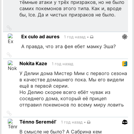
тёмные атаки у трёх призраков, но не было
самих покемонов этого типа. Как и, вроде
бы, Ice. Да и чистых призраков не было.
Ссылка
на
Ex culo ad aures
1 год назад
•
источник
А правда, что эта фея ебет мамку Эша?
Ссылка
на
Nokita Kaze
1 год назад
источник
У Делии дома Мистер Мим с первого сезона
в качестве домашнего пока. Мы его видели
ещё в первой серии.
Но Делию скорее всего ебёт чувак из
соседнего дома, который её прицеп
отправил покемонов по всему миру ловить
Ссылка
на
Ténno Seremél’
1 год назад
•
источник
В смысле не было? А Сабрина кем