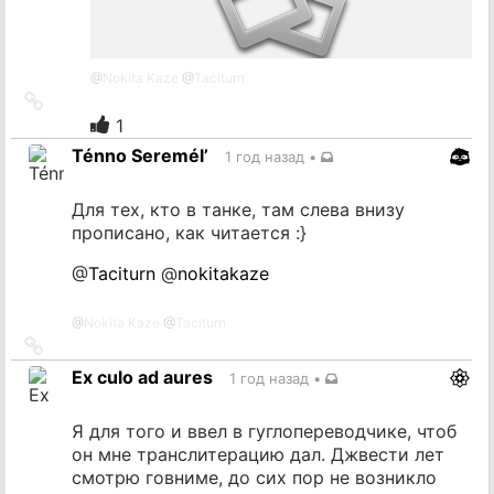
@
Nokita Kaze
@
Taciturn
Ссылка
на
1
источник
Ténno Seremél’
1 год назад
•
Для тех, кто в танке, там слева внизу
прописано, как читается :}
@
Taciturn
@
nokitakaze
@
Nokita Kaze
@
Taciturn
Ссылка
на
Ex culo ad aures
1 год назад
•
источник
Я для того и ввел в гуглопереводчике, чтоб
он мне транслитерацию дал. Джвести лет
смотрю говниме, до сих пор не возникло