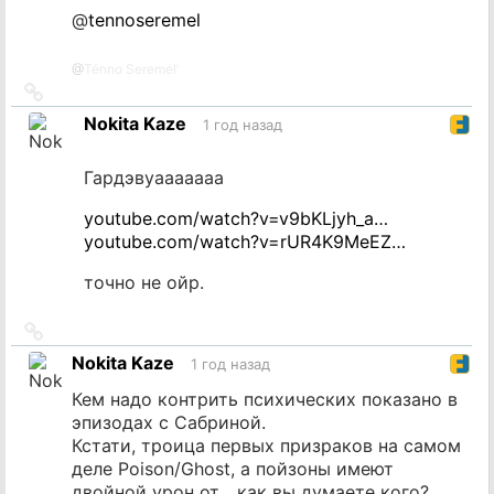
@
tennoseremel
@
Ténno Seremél’
Ссылка
на
Nokita Kaze
1 год назад
источник
Гардэвуааааааа
youtube.com/watch?v=v9bKLjyh_a…
youtube.com/watch?v=rUR4K9MeEZ…
точно не ойр.
Ссылка
на
Nokita Kaze
1 год назад
источник
Кем надо контрить психических показано в
эпизодах с Сабриной.
Кстати, троица первых призраков на самом
деле Poison/Ghost, а пойзоны имеют
двойной урон от... как вы думаете кого?