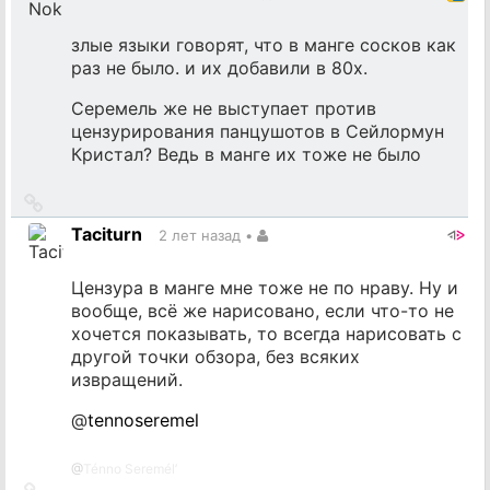
злые языки говорят, что в манге сосков как
раз не было. и их добавили в 80х.
Серемель же не выступает против
цензурирования панцушотов в Сейлормун
Кристал? Ведь в манге их тоже не было
Ссылка
на
Taciturn
2 лет назад
•
источник
Цензура в манге мне тоже не по нраву. Ну и
вообще, всё же нарисовано, если что-то не
хочется показывать, то всегда нарисовать с
другой точки обзора, без всяких
извращений.
@
tennoseremel
@
Ténno Seremél’