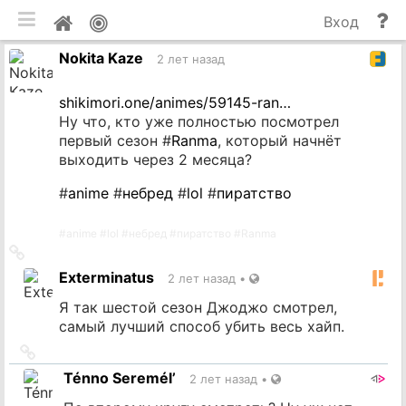
мобильная версия
П
Мой
Вход
и
профиль
Nokita Kaze
до
2 лет назад
shikimori.one/animes/59145-ran…
Ну что, кто уже полностью посмотрел
первый сезон #
Ranma
, который начнёт
выходить через 2 месяца?
#
anime
#
небред
#
lol
#
пиратство
#
anime
#
lol
#
небред
#
пиратство
#
Ranma
Ссылка
на
Exterminatus
2 лет назад
•
источник
Я так шестой сезон Джоджо смотрел,
самый лучший способ убить весь хайп.
Ссылка
на
Ténno Seremél’
2 лет назад
•
источник