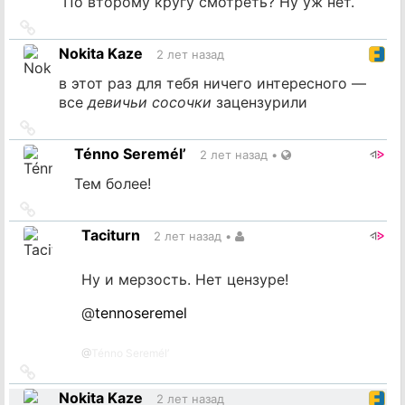
По второму кругу смотреть? Ну уж нет.
Ссылка
на
Nokita Kaze
2 лет назад
источник
в этот раз для тебя ничего интересного —
все
девичьи сосочки
зацензурили
Ссылка
на
Ténno Seremél’
2 лет назад
•
источник
Тем более!
Ссылка
на
Taciturn
2 лет назад
•
источник
Ну и мерзость. Нет цензуре!
@
tennoseremel
@
Ténno Seremél’
Ссылка
на
Nokita Kaze
2 лет назад
источник