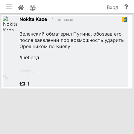
мобильная версия
П
Мой
Вход
и
профиль
Nokita Kaze
до
1 год назад
Зеленский обматерил Путина, обозвав его
после заявлений про возможность ударить
Орешником по Киеву
#
небред
#
небред
Ссылка
на
1
источник