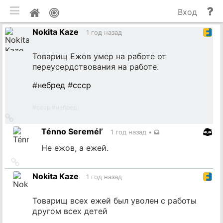
мобильная версия
П
Мой
Вход
и
профиль
Nokita Kaze
до
1 год назад
Товарищ Ежов умер на работе от
переусердствования на работе.
#
небред
#
ссср
#
ссср
#
небред
Ссылка
на
Ténno Seremél’
1 год назад
•
источник
Не ежов, а ежей.
Ссылка
на
Nokita Kaze
1 год назад
источник
Товарищ всех ежей был уволен с работы
другом всех детей