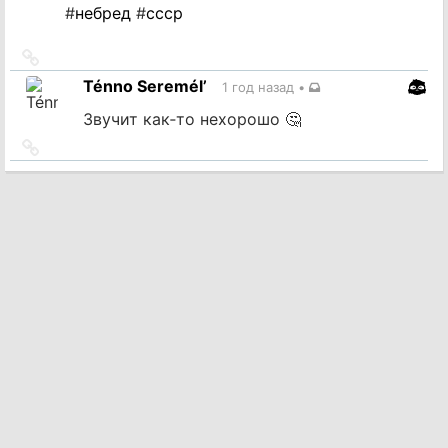
#
небред
#
ссср
Ссылка
на
Ténno Seremél’
1 год назад
•
источник
Звучит как‐то нехорошо 🤔
Ссылка
на
источник