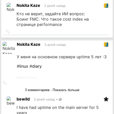
на
Nokita Kaze
3 дней назад
источник
Кто не верит, задайте ИИ вопрос:
Боинг FMC. Что такое cost index на
странице performance
Ссылка
на
источник
Nokita Kaze
3 дней назад
У меня на основном сервере uptime 5 лет :3
#
linux
#
diary
#
diary
#
Linux
Ссылка
на
3 комментариев - Показать больше
источник
bewild
3 дней назад
•
I have had uptime on the main server for 5
years