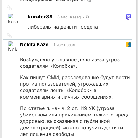
Ссылка
на
kurator88
6 час. назад
•
источник
либералы на деньги госдепа
Ссылка
на
Nokita Kaze
1 час назад
источник
Возбуждено уголовное дело из-за угроз
создателям «Колобка».
Как пишут СМИ, расследование будут вести
против пользователей, угрожавших
создателям ленты «Колобок» в
комментариях и личных сообщениях.
По статье п. «в» ч. 2 ст. 119 УК (угроза
убийством или причинением тяжкого вреда
здоровью, высказанная с публичной
демонстрацией) можно получить до пяти
лет лишения свободы