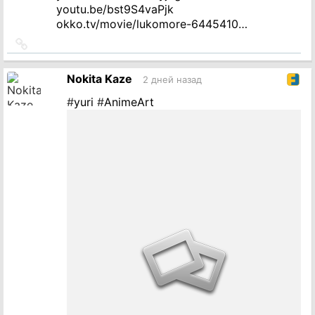
youtu.be/bst9S4vaPjk
okko.tv/movie/lukomore-6445410…
Ссылка
на
источник
Nokita Kaze
2 дней назад
#
yuri
#
AnimeArt