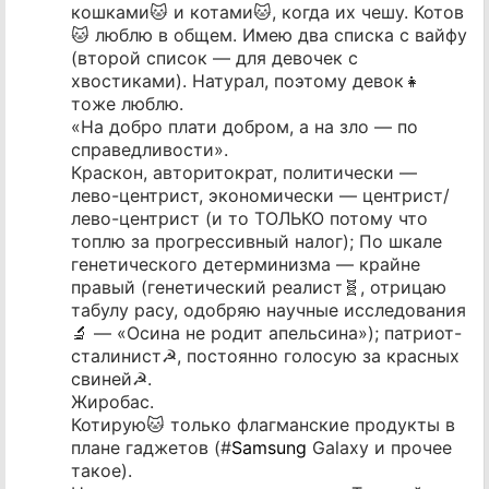
кошками🐱 и котами🐱, когда их чешу. Котов
🐱 люблю в общем. Имею два списка с вайфу
(второй список — для девочек с
хвостиками). Натурал, поэтому девок👧
тоже люблю.
«На добро плати добром, а на зло — по
справедливости».
Краскон, авторитократ, политически —
лево-центрист, экономически — центрист/
лево-центрист (и то ТОЛЬКО потому что
топлю за прогрессивный налог); По шкале
генетического детерминизма — крайне
правый (генетический реалист🧬, отрицаю
табулу расу, одобряю научные исследования
🔬 — «Осина не родит апельсина»); патриот-
сталинист☭, постоянно голосую за красных
свиней☭.
Жиробас.
Котирую🐱 только флагманские продукты в
плане гаджетов (#
Samsung
Galaxy и прочее
такое).