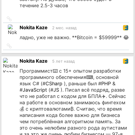
течение 2.5-3 часов
Ссылка
на
Nokita Kaze
2 мес. назад
источник
ладно, уже не важно. **Bitcoin = $59999** 😂
Ссылка
на
источник
Nokita Kaze
5 лет назад
Программист⌨️ с 15+ опытом разработки
программного обеспечения⌨, основной
язык C# (#
CSharp
), раньше был #
PHP
&
#
JavaScript
(#
JS
). Писал всё подряд, разве
что не работал с кодом для БПЛА✈️. Сейчас
на работе в основном занимаюсь финтехом
💰 с криптовалютами₿. Считаю, что время
написания кода более важно для бизнеса
чем потреблённая алгоритмом память. За
это очень нелюбим разного рода аутистами
и за это же очень любим бизнесом — 97-я