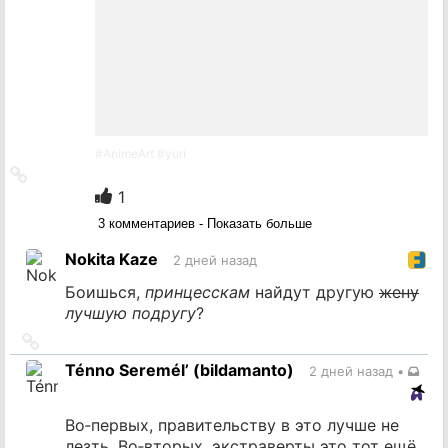
#
AnimeArt
#
yuri
Ссылка
на
1
источник
3 комментариев - Показать больше
Nokita Kaze
2 дней назад
Боишься,
принцесскам
найдут другую
жену
лучшую подругу
?
Ссылка
на
Ténno Seremél’ (bildamanto)
2 дней назад
•
источник
Во‐первых, правительству в это лучше не
лезть. Во‐вторых, экстраверты это тот ещё