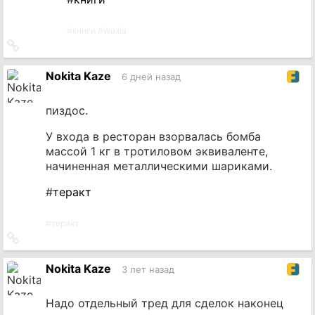
#
книги
#
wuxia
Ссылка
на
источник
Nokita Kaze
6 дней назад
пиздос.
У входа в ресторан взорвалась бомба
массой 1 кг в тротиловом эквиваленте,
начиненная металлическими шариками.
#
теракт
#
теракт
Ссылка
на
источник
Nokita Kaze
3 лет назад
Надо отдельный тред для сделок наконец