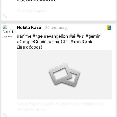
#
ГауГау
#
slowpoke
Ссылка
на
источник
Nokita Kaze
20 час. назад
#
anime
#
nge
#
evangelion
#
ai
#
ии
#
gemini
#
GoogleGemini
#
ChatGPT
#
xai
#
Grok
Два обсоса)
#
anime
#
nge
#
evangelion
#
Gemini
#
ии
#
ai
#
chatgpt
#
Grok
#
GoogleGemini
#
xai
Ссылка