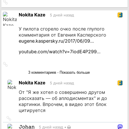
Ссылка
на
источник
Nokita Kaze
5 дней назад
У пилота сгорело очко после глупого
комментария от Евгения Касперского
eugene.kaspersky.ru/2017/06/09…
youtube.com/watch?v=7iodE4P299…
Ссылка
на
3 комментариев - Показать больше
источник
Nokita Kaze
5 дней назад
От "Я же хотел о совершенно другом
рассказать — об аплодисментах" и до
картинки. Впрочем, в видео этот блок
цитируется
Ссылка
на
𝙹𝚘𝚑𝚊𝚗
5 дней назад
•
источник