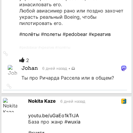
изнасиловать его.
Любой авиасимер рано или поздно захочет
украсть реальный Boeing, чтобы
пилотировать его.
#
полёты
#
полеты
#
pedobear
#
креатив
#
pedobear
#
креатив
#
полёты
Ссылка
на
2
источник
𝙹𝚘𝚑𝚊𝚗
6 дней назад
•
Ты про Ричарда Рассела или в общем?
Ссылка
на
источник
Nokita Kaze
6 дней назад
youtu.be/uGaEo1kTrJA
База про жанр #
wuxia
#
книги