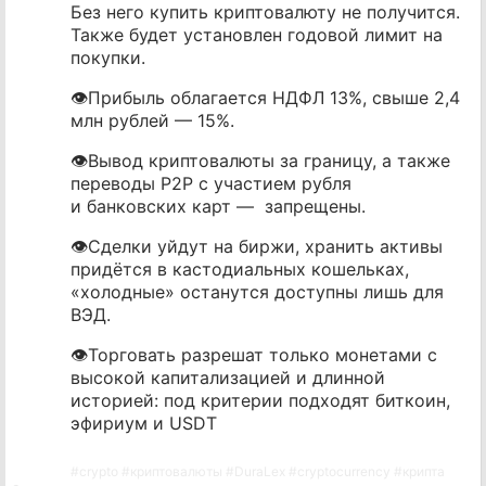
Без него купить криптовалюту не получится.
Также будет установлен годовой лимит на
покупки.
👁Прибыль облагается НДФЛ 13%, свыше 2,4
млн рублей — 15%.
👁Вывод криптовалюты за границу, а также
переводы P2P с участием рубля
и банковских карт — запрещены.
👁Сделки уйдут на биржи, хранить активы
придётся в кастодиальных кошельках,
«холодные» останутся доступны лишь для
ВЭД.
👁Торговать разрешат только монетами с
высокой капитализацией и длинной
историей: под критерии подходят биткоин,
эфириум и USDT
#
crypto
#
криптовалюты
#
DuraLex
#
cryptocurrency
#
крипта