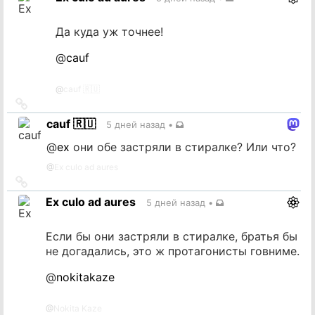
источник
Да куда уж точнее!
@
cauf
@
cauf 🇷🇺
Ссылка
на
cauf 🇷🇺
5 дней назад
•
источник
@
ex
они обе застряли в стиралке? Или что?
@
Ex culo ad aures
Ссылка
на
Ex culo ad aures
5 дней назад
•
источник
Если бы они застряли в стиралке, братья бы
не догадались, это ж протагонисты говниме.
@
nokitakaze
@
Nokita Kaze