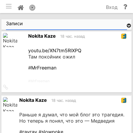
мобильная версия
П
Мой
Вход
и
профиль
до
Записи
Nokita Kaze
18 час. назад
youtu.be/XN7tm5RlXPQ
Там покойник ожил
#
MrFreeman
#
MrFreeman
Ссылка
на
источник
Nokita Kaze
18 час. назад
Раньше я думал, что мой блог это трагедия.
Но теперь я понял, что это — Медведия
#
гаугау
#
slowpoke