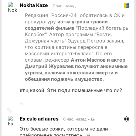
Nokita Kaze
7 час. назад
Редакция "Россия-24" обратилась в СК и
прокуратуру
из-за угроз и травли
создателей фильма
"Последний богатырь.
Колобок". Автор программы "Вести.
Дежурная часть" Эдуард Петров заявил,
что критика картины переросла в
массовый интернет-буллинг. По его
словам, режиссер
Антон Маслов и актер
Дмитрий Журавлев получают анонимные
угрозы, включая пожелания смерти и
обещания поджечь имущество
.
#
пц
какой. Эти люди помешанные что ли?
#
пц
Ссылка
на
Ex culo ad aures
6 час. назад
•
источник
Это боевые сояки, которым не дали
спайдормена посмотреть.