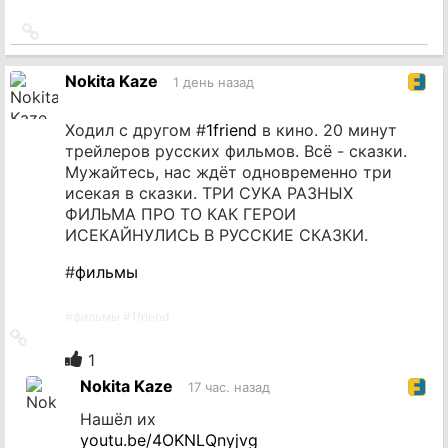
Ссылка
на
источник
Nokita Kaze
1 день назад
Ходил с другом #
1friend
в кино. 20 минут
трейлеров русских фильмов. Всё - сказки.
Мужайтесь, нас ждёт одновременно три
исекая в сказки. ТРИ СУКА РАЗНЫХ
ФИЛЬМА ПРО ТО КАК ГЕРОИ
ИСЕКАЙНУЛИСЬ В РУССКИЕ СКАЗКИ.
#
фильмы
#
фильмы
#
1friend
Ссылка
на
1
источник
Nokita Kaze
17 час. назад
Нашёл их
youtu.be/4OKNLQnyjvg