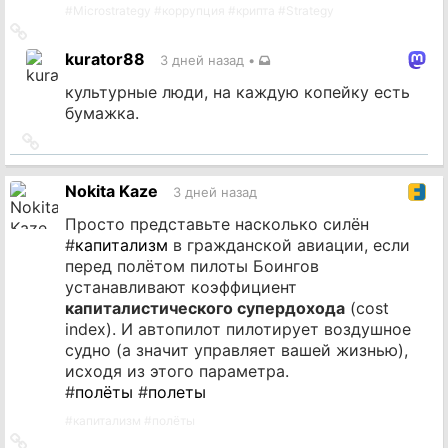
#
Microstrategy
#
коррупция
#
крипта
#
Strategy
Ссылка
на
kurator88
3 дней назад
•
источник
культурные люди, на каждую копейку есть
бумажка.
Ссылка
на
источник
Nokita Kaze
3 дней назад
Просто представьте насколько силён
#
капитализм
в гражданской авиации, если
перед полётом пилоты Боингов
устанавливают коэффициент
капиталистического супердохода
(cost
index). И автопилот пилотирует воздушное
судно (а значит управляет вашей жизнью),
исходя из этого параметра.
#
полёты
#
полеты
#
капитализм
#
полёты
Ссылка