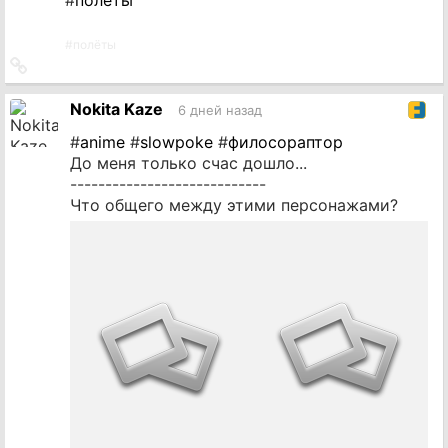
#
полёты
Ссылка
на
источник
Nokita Kaze
6 дней назад
#
anime
#
slowpoke
#
филосораптор
До меня только счас дошло...
----------------------------
Что общего между этими персонажами?