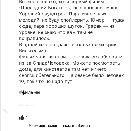
Вполне неплохо, хотя первый фильм
(Последний Богатырь) был конечно лучше.
Хороший саундтрек. Пара известных
мелодий, не буду спойлерить. Юмор — туда/
сюда, пара хороших шуток. Графен — на
уровне, не знаю что вам там не
понравилось.
В одной из сцен даже использовали крик
Вильгельма.
Фильм явно не стоит того как его обосрали
из-за СпидрЧеловека. Можете посмотреть
дома, для кинотеатра там нет ничего
сногсшибательного. На сеансе было человек
10, так что не надо тут.
#
фильмы
#
фильмы
Ссылка
на
1
источник
9 комментариев - Показать больше