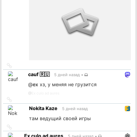
Ссылка
на
cauf 🇷🇺
5 дней назад
•
источник
@
ex
хз, у меняя не грузится
@
Ex culo ad aures
Ссылка
на
Nokita Kaze
5 дней назад
источник
там ведущий своей игры
Ссылка
на
Ex culo ad aures
5 дней назад
•