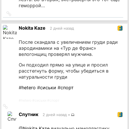
геморрой…
Ссылка
на
источник
Nokita Kaze
2 дней назад
После скандала с увеличением груди ради
аэродинамики на «Тур де Франс»
велогонщиц проверял мужчина.
Он подходил прямо на улице и просил
расстегнуть форму, чтобы убедиться в
натуральности груди
#
hetero
#
сиськи
#
спорт
#
hetero
#
сиськи
#
спорт
Ссылка
на
Спутник
2 дней назад
•
источник
@
Nokita Kaze
визуально мамопластику