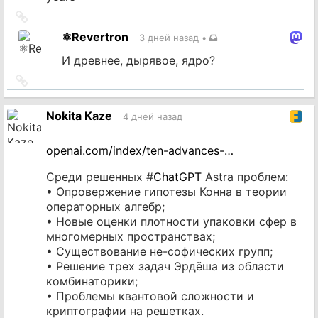
Ссылка
на
⚛️Revertron
3 дней назад
•
источник
И древнее, дырявое, ядро?
Ссылка
на
источник
Nokita Kaze
4 дней назад
openai.com/index/ten-advances-…
Среди решенных #
ChatGPT
Astra проблем:
• Опровержение гипотезы Конна в теории
операторных алгебр;
• Новые оценки плотности упаковки сфер в
многомерных пространствах;
• Существование не-софических групп;
• Решение трех задач Эрдёша из области
комбинаторики;
• Проблемы квантовой сложности и
криптографии на решетках.