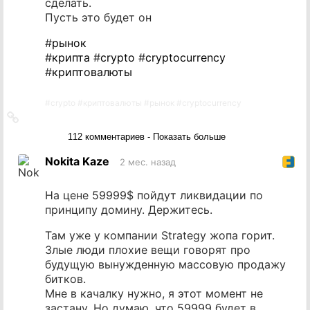
сделать.
Пусть это будет он
#
рынок
#
крипта
#
crypto
#
cryptocurrency
#
криптовалюты
#
crypto
#
криптовалюты
#
рынок
#
cryptocurrency
Ссылка
на
112 комментариев - Показать больше
источник
Nokita Kaze
2 мес. назад
На цене 59999$ пойдут ликвидации по
принципу домину. Держитесь.
Там уже у компании Strategy жопа горит.
Злые люди плохие вещи говорят про
будущую вынужденную массовую продажу
битков.
Мне в качалку нужно, я этот момент не
застану. Но думаю, что 59999 будет в