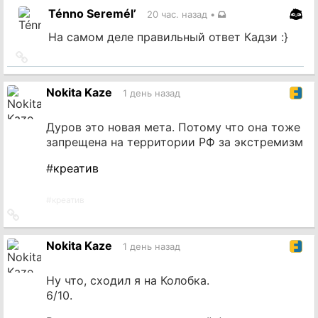
на
Ténno Seremél’
20 час. назад
•
источник
На самом деле правильный ответ Кадзи :}
Ссылка
на
источник
Nokita Kaze
1 день назад
Дуров это новая мета. Потому что она тоже
запрещена на территории РФ за экстремизм
#
креатив
#
креатив
Ссылка
на
источник
Nokita Kaze
1 день назад
Ну что, сходил я на Колобка.
6/10.