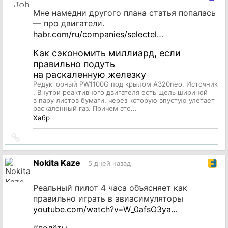
Мне намедни другого плана статья попалась
— про двигатели.
habr.com/ru/companies/selectel…
Как сэкономить миллиард, если
правильно подуть
на раскаленную железку
Редукторный PW1100G под крылом A320neo. Источник
. Внутри реактивного двигателя есть щель шириной
в пару листов бумаги, через которую впустую улетает
раскаленный газ. Причем это...
Хабр
Ссылка
на
источник
Nokita Kaze
5 дней назад
Реальный пилот 4 часа объясняет как
правильно играть в авиасимуляторы
youtube.com/watch?v=W_0afsO3ya…
#
полёты