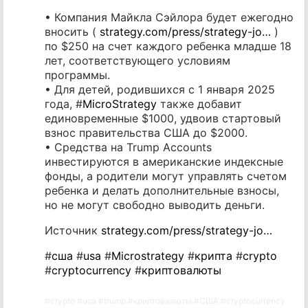
• Компания Майкла Сэйлора будет ежегодно
вносить (
strategy.com/press/strategy-jo…
)
по $250 на счет каждого ребенка младше 18
лет, соответствующего условиям
программы.
• Для детей, родившихся с 1 января 2025
года, #
MicroStrategy
также добавит
единовременные $1000, удвоив стартовый
взнос правительства США до $2000.
• Средства на Trump Accounts
инвестируются в американские индексные
фонды, а родители могут управлять счетом
ребенка и делать дополнительные взносы,
но не могут свободно выводить деньги.
Источник
strategy.com/press/strategy-jo…
#
сша
#
usa
#
Microstrategy
#
крипта
#
crypto
#
cryptocurrency
#
криптовалюты
#
crypto
#
usa
#
trump
#
криптовалюты
#
США
#
cryptocurrency