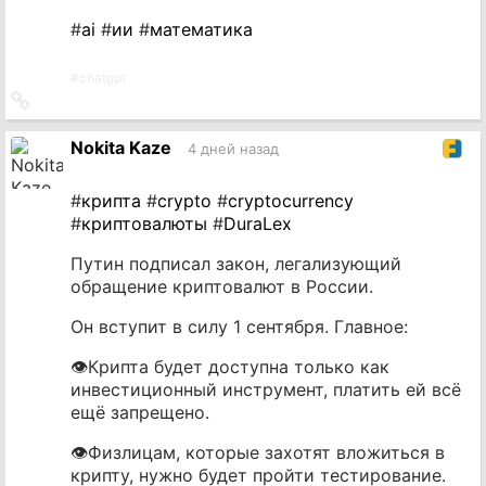
#
ai
#
ии
#
математика
#
chatgpt
Ссылка
на
источник
Nokita Kaze
4 дней назад
#
крипта
#
crypto
#
cryptocurrency
#
криптовалюты
#
DuraLex
Путин подписал закон, легализующий
обращение криптовалют в России.
Он вступит в силу 1 сентября. Главное:
👁Крипта будет доступна только как
инвестиционный инструмент, платить ей всё
ещё запрещено.
👁Физлицам, которые захотят вложиться в
крипту, нужно будет пройти тестирование.