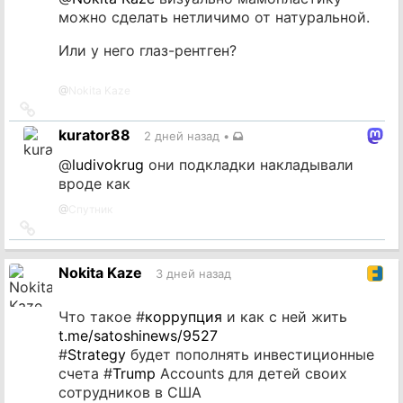
можно сделать нетличимо от натуральной.
Или у него глаз-рентген?
@
Nokita Kaze
Ссылка
на
kurator88
2 дней назад
•
источник
@
ludivokrug
они подкладки накладывали
вроде как
@
Спутник
Ссылка
на
источник
Nokita Kaze
3 дней назад
Что такое #
коррупция
и как с ней жить
t.me/satoshinews/9527
#
Strategy
будет пополнять инвестиционные
счета #
Trump
Accounts для детей своих
сотрудников в США