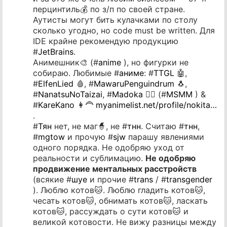
перцинтиль💰 по з/п по своей стране.
Аутисты могут бить кулачками по столу
сколько угодно, но code must be written. Для
IDE крайне рекомендую продукцию
#
JetBrains
.
Анимешник🎨 (#
anime
), но фигурки не
собираю. Любимые #
аниме
: #
TTGL
🤖,
#
ElfenLied
🩸, #
MawaruPenguindrum
🐧,
#
NanatsuNoTaizai
, #
Madoka
🧙‍♂️ (#
MSMM
) &
#
KareKano
👩‍🦰
myanimelist.net/profile/nokita…
.
#
Тян
нет, не маг🧙, не #
тнн
. Считаю #
тнн
,
#
mgtow
и прочую #
sjw
парашу явлениями
одного порядка. Не одобряю уход от
реальности и сублимацию.
Не одобряю
продвижение ментальных расстройств
(всякие #
шуе
и прочие #
trans
/ #
transgender
). Люблю котов🐱. Люблю гладить котов🐱,
чесать котов🐱, обнимать котов🐱, ласкать
котов🐱, рассуждать о сути котов🐱 и
великой котовости. Не вижу разницы между