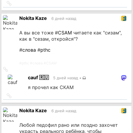
Ссылка
на
источник
Nokita Kaze
6 дней назад
А вы все тоже #
CSAM
читаете как "сизам",
как в "сезам, откройся"?
#
слова
#
pthc
#
pthc
#
слова
#
CSAM
Ссылка
на
cauf 🇷🇺
5 дней назад
•
источник
я прочел как СКАМ
Ссылка
на
источник
Nokita Kaze
6 дней назад
Любой педофил рано или поздно захочет
украсть реального ребёнка, чтобы