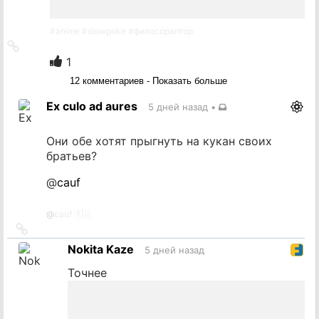
#
anime
#
slowpoke
#
филосораптор
Ссылка
на
1
источник
12 комментариев - Показать больше
Ex culo ad aures
5 дней назад
•
Они обе хотят прыгнуть на кукан своих
братьев?
@
cauf
@
cauf 🇷🇺
Ссылка
на
Nokita Kaze
5 дней назад
источник
Точнее