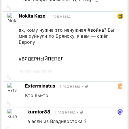
Ссылка
на
Nokita Kaze
1 год назад
источник
ах, кому нужна это ненужная #
война
? Вы
мне хуйнули по Брянску, я вам — сжёг
Европу
#
ВЯДЕРНЫЙПЕПЕЛ
#
ВЯДЕРНЫЙПЕПЕЛ
Ссылка
на
Exterminatus
1 год назад
•
источник
Кто вы-то.
Ссылка
на
kurator88
1 год назад
•
источник
а если из Владивостока ?