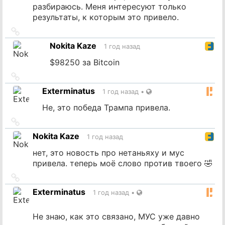
разбираюсь. Меня интересуют только
результаты, к которым это привело.
Ссылка
на
Nokita Kaze
1 год назад
источник
$98250 за Bitcoin
Ссылка
на
Exterminatus
1 год назад
•
источник
Не, это победа Трампа привела.
Ссылка
на
Nokita Kaze
1 год назад
источник
нет, это новость про нетаньяху и мус
привела. теперь моё слово против твоего 🤣
Ссылка
на
Exterminatus
1 год назад
•
источник
Не знаю, как это связано, МУС уже давно