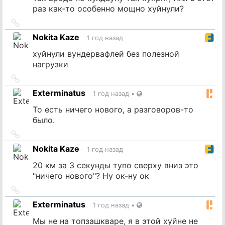
раз как-то особенно мощно хуйнули?
Ссылка
на
Nokita Kaze
1 год назад
источник
хуйнули вундервафлей без полезной
нагрузки
Ссылка
на
Exterminatus
1 год назад
•
источник
То есть ничего нового, а разговоров-то
было.
Ссылка
на
Nokita Kaze
1 год назад
источник
20 км за 3 секунды тупо сверху вниз это
"ничего нового"? Ну ок-ну ок
Ссылка
на
Exterminatus
1 год назад
•
источник
Мы не на топзашкваре, я в этой хуйне не