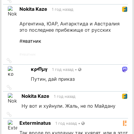
Ссылка
на
Nokita Kaze
1 год назад
источник
Аргентина, ЮАР, Антарктида и Австралия
это последнее прибежище от русских
#
яватник
#
яватник
Ссылка
на
κρ🦥μγ
1 год назад
•
источник
Путин, дай приказ
Ссылка
на
Nokita Kaze
1 год назад
источник
Ну вот и хуйнули. Жаль, не по Майдану
Ссылка
на
Exterminatus
1 год назад
•
источник
Так вроде по кулдауну так хуярят, или в этот