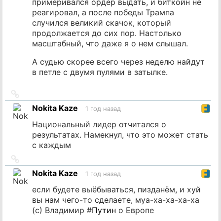
примеривался ордер выдать, и биткойн не
реагировал, а после победы Трампа
случился великий скачок, который
продолжается до сих пор. Настолько
масштабный, что даже я о нем слышал.
А судью скорее всего через неделю найдут
в петле с двумя пулями в затылке.
Ссылка
на
Nokita Kaze
1 год назад
источник
Национальный лидер отчитался о
результатах. Намекнул, что это может стать
с каждым
Ссылка
на
Nokita Kaze
1 год назад
источник
если будете выёбываться, пизданём, и хуй
вы нам чего-то сделаете, муа-ха-ха-ха-ха
(c) Владимир #
Путин
о Европе