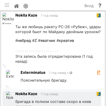
мобильная версия
П
Мой
Вход
и
профиль
Nokita Kaze
до
1 год назад
Ты же любишь ракету РС-26 «Рубеж», удары
которой бьют по Майдану двойным уроном?
#
небред
#
Z
#
яватник
#
креатив
#
креатив
#
небред
#
яватник
#
Z
Эта запись была отредактирована (
1 год
назад
)
Ссылка
на
Exterminatus
1 год назад
•
источник
Пояснительную бригаду.
Ссылка
на
Nokita Kaze
1 год назад
источник
бригада в полном составе скоро в киев