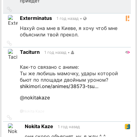
приедет
Ссылка
на
Exterminatus
1 год назад
•
источник
Нахуй она мне в Киеве, я хочу чтоб мне
объяснили твой прекол.
Ссылка
на
Taciturn
1 год назад
•
источник
Как-то связано с аниме:
Ты же любишь мамочку, удары которой
бьют по площади двойным уроном?
shikimori.one/animes/38573-tsu…
@
nokitakaze
@
Nokita Kaze
Ссылка
на
Nokita Kaze
1 год назад
источник
они скоро объяснят. ну, я жду ^_^