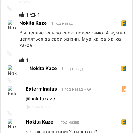
#
путин
Ссылка
на
1
1
источник
Nokita Kaze
1 год назад
Вы цепляетесь за свою покемонию. А нужно
цепляться за свои жизни. Муа-ха-ха-ха-ха-
ха-ха
Ссылка
на
1
источник
Nokita Kaze
1 год назад
Ссылка
на
Exterminatus
1 год назад
•
источник
@
nokitakaze
@
Nokita Kaze
Ссылка
на
Nokita Kaze
1 год назад
источник
чё так жопа горит? ты хохол?