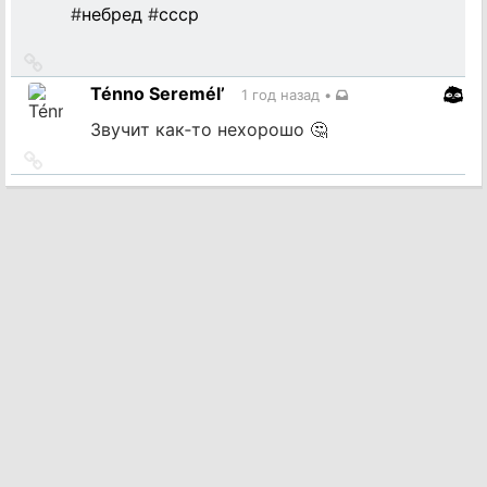
#
небред
#
ссср
Ссылка
на
Ténno Seremél’
1 год назад
•
источник
Звучит как‐то нехорошо 🤔
Ссылка
на
источник