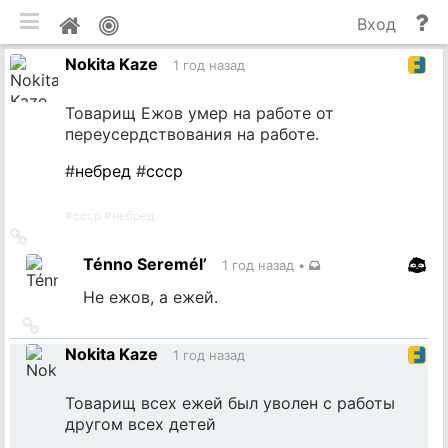
мобильная версия
П
Мой
Вход
и
профиль
Nokita Kaze
до
1 год назад
Товарищ Ежов умер на работе от
переусердствования на работе.
#
небред
#
ссср
#
ссср
#
небред
Ссылка
на
Ténno Seremél’
1 год назад
•
источник
Не ежов, а ежей.
Ссылка
на
Nokita Kaze
1 год назад
источник
Товарищ всех ежей был уволен с работы
другом всех детей