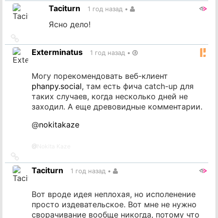
на
Taciturn
1 год назад
•
источник
Ясно дело!
Ссылка
на
Exterminatus
1 год назад
•
источник
Могу порекомендовать веб-клиент
phanpy.social
, там есть фича catch-up для
таких случаев, когда несколько дней не
заходил. А еще древовидные комментарии.
@
nokitakaze
@
Nokita Kaze
Ссылка
на
Taciturn
1 год назад
•
источник
Вот вроде идея неплохая, но исполенение
просто издевательское. Вот мне не нужно
сворачивание вообще никогда, потому что