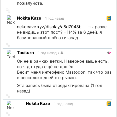
пожалуйста.
Ссылка
на
Nokita Kaze
1 год назад
источник
nekocave.xyz/display/a8d7043b-…
ты разве
не видишь этот пост? +114% за 6 дней. я
базированный шлёпа гигачад
Ссылка
на
Taciturn
1 год назад
•
источник
Он не в рамках ветки. Наверное выше есть,
но я до туда ещё не дошёл.
Бесит меня интерфейс Mastodon, так что раз
в несколько дней открываю.
Эта запись была отредактирована (
1 год
назад
)
Ссылка
на
Nokita Kaze
1 год назад
источник
Ссылка