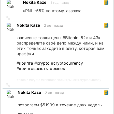
Nokita Kaze
1 год назад
источник
uPNL -55% по атому. азазаза
Ссылка
на
Nokita Kaze
2 лет назад
источник
ключевые точки цены #
Bitcoin
: 52к и 43к.
распределите своё депо между ними, и на
этих точках заходите в альту, которая вам
нраффки
#
крипта
#
crypto
#
cryptocurrency
#
криптовалюты
#
рынок
#
bitcoin
#
crypto
#
криптовалюты
#
рынок
#
cryptocurrency
Ссылка
на
Nokita Kaze
2 лет назад
источник
потрогаем $51999 в течение двух недель