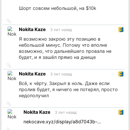
Шорт совсем небольшой, на $10k
Ссылка
на
Nokita Kaze
3 лет назад
источник
Я возможно закрою эту позицию в
небольшой минус. Потому что вполне
возможно, что дальнейшего провала не
будет, и я зашёл прямо на днище
Ссылка
на
Nokita Kaze
3 лет назад
источник
Всё, к чёрту. Закрыл в ноль. Даже если
пролив будет, я ничего не потерял, просто
недополучил
Ссылка
на
Nokita Kaze
3 лет назад
источник
nekocave.xyz/display/a8d7043b-…
Ссылка