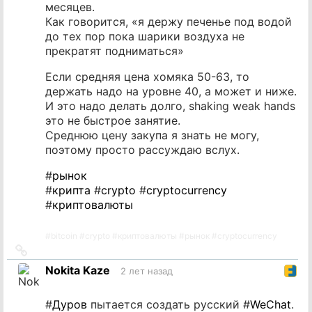
месяцев.
Как говорится, «я держу печенье под водой
до тех пор пока шарики воздуха не
прекратят подниматься»
Если средняя цена хомяка 50-63, то
держать надо на уровне 40, а может и ниже.
И это надо делать долго, shaking weak hands
это не быстрое занятие.
Среднюю цену закупа я знать не могу,
поэтому просто рассуждаю вслух.
#
рынок
#
крипта
#
crypto
#
cryptocurrency
#
криптовалюты
#
bitcoin
#
crypto
#
криптовалюты
#
рынок
#
cryptocurrency
Ссылка
на
Nokita Kaze
2 лет назад
источник
#
Дуров
пытается создать русский #
WeChat
.