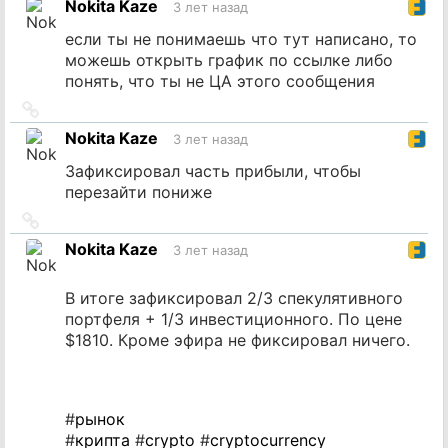
Nokita Kaze
3 лет назад
источник
если ты не понимаешь что тут написано, то
можешь открыть график по ссылке либо
понять, что ты не ЦА этого сообщения
Ссылка
на
Nokita Kaze
3 лет назад
источник
Зафиксировал часть прибыли, чтобы
перезайти пониже
Ссылка
на
Nokita Kaze
3 лет назад
источник
В итоге зафиксировал 2/3 спекулятивного
портфеля + 1/3 инвестиционного. По цене
$1810. Кроме эфира не фиксировал ничего.
#
рынок
#
крипта
#
crypto
#
cryptocurrency