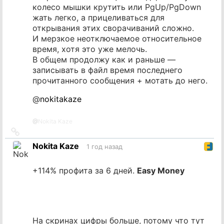
колесо мышки крутить или PgUp/PgDown
жать легко, а прицеливаться для
открывания этих сворачиваний сложно.
И мерзкое неотключаемое относительное
время, хотя это уже мелочь.
В общем продолжу как и раньше —
записывать в файл время последнего
прочитанного сообщения + мотать до него.
@
nokitakaze
@
Nokita Kaze
Ссылка
на
Nokita Kaze
1 год назад
источник
+114% профита за 6 дней.
Easy Money
На скринах цифры больше, потому что тут