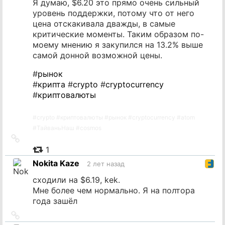
Я думаю, $6.20 это прямо очень сильный
уровень поддержки, потому что от него
цена отскакивала дважды, в самые
критические моменты. Таким образом по-
моему мнению я закупился на 13.2% выше
самой донной возможной цены.
#
рынок
#
крипта
#
crypto
#
cryptocurrency
#
криптовалюты
#
crypto
#
криптовалюты
#
рынок
#
cryptocurrency
#
atom
#
ТайваньНаш
#
cosmos
Ссылка
на
1
источник
Nokita Kaze
2 лет назад
сходили на $6.19, kek.
Мне более чем нормально. Я на полтора
года зашёл
Ссылка
на