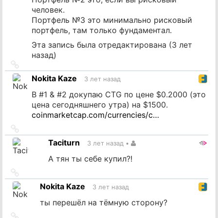
человек.
Портфель №3 это минимально рисковый
портфель, там только фундаментал.
Эта запись была отредактирована (
3 лет
назад
)
Ссылка
на
Nokita Kaze
3 лет назад
источник
В #1 & #2 докупаю CTG по цене $0.2000 (это
цена сегодняшнего утра) на $1500.
coinmarketcap.com/currencies/c…
Ссылка
на
Taciturn
3 лет назад
•
источник
А тян ты себе купил?!
Ссылка
на
Nokita Kaze
3 лет назад
источник
ты перешёл на тёмную сторону?
Ссылка