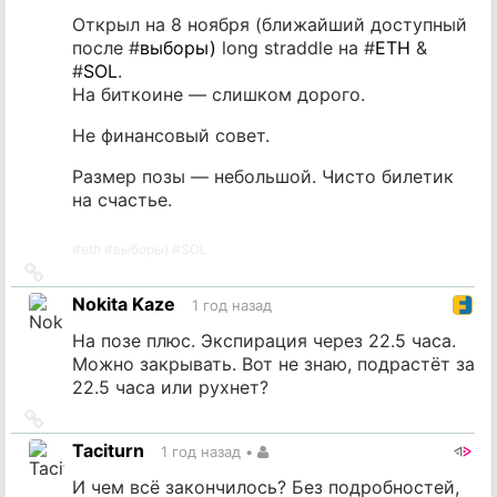
Открыл на 8 ноября (ближайший доступный
после #
выборы)
long straddle на #
ETH
&
#
SOL
.
На биткоине — слишком дорого.
Не финансовый совет.
Размер позы — небольшой. Чисто билетик
на счастье.
#
eth
#
выборы)
#
SOL
Ссылка
на
Nokita Kaze
1 год назад
источник
На позе плюс. Экспирация через 22.5 часа.
Можно закрывать. Вот не знаю, подрастёт за
22.5 часа или рухнет?
Ссылка
на
Taciturn
1 год назад
•
источник
И чем всё закончилось? Без подробностей,