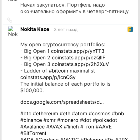
Начал закупаться. Портфель надо
окончательно оформить в четверг-пятницу
Ссылка
на
Nokita Kaze
3 лет назад
источник
My open cryptocurrency portfolios:
- Big Open 1
coinstats.app/p/ynTT3I
- Big Open 2
coinstats.app/p/czQlIF
- Big Open 3
coinstats.app/p/2h2XuV
- Ladder of #
bitcoin
maximalist
coinstats.app/p/IcnQSy
The initial balance of each portfolio is
$100,000.
docs.google.com/spreadsheets/d…
#
btc
#
ethereum
#
eth
#
atom
#
cosmos
#
bnb
#
binance
#
xmr
#
monero
#
dot
#
polkadot
#
Avalance
#
AVAX
#
1inch
#
Tron
#
AAVE
#
BitTorrent
#
ADA
#
Cardano
#
MATIC
#
Polygon
#
0x
#
ZRX