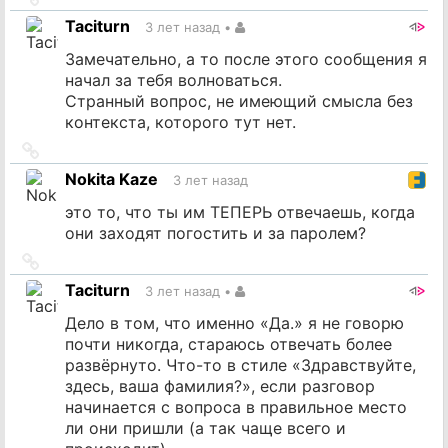
на
Taciturn
3 лет назад
•
источник
Замечательно, а то после этого сообщения я
начал за тебя волноваться.
Странный вопрос, не имеющий смысла без
контекста, которого тут нет.
Ссылка
на
Nokita Kaze
3 лет назад
источник
это то, что ты им ТЕПЕРЬ отвечаешь, когда
они заходят погостить и за паролем?
Ссылка
на
Taciturn
3 лет назад
•
источник
Дело в том, что именно «Да.» я не говорю
почти никогда, стараюсь отвечать более
развёрнуто. Что-то в стиле «Здравствуйте,
здесь, ваша фамилия?», если разговор
начинается с вопроса в правильное место
ли они пришли (а так чаще всего и