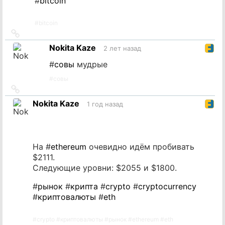
#
bitcoin
#
bitcoin
Ссылка
на
Nokita Kaze
2 лет назад
источник
#
совы
мудрые
#
совы
Ссылка
на
Nokita Kaze
1 год назад
источник
На #
ethereum
очевидно идём пробивать
$2111.
Следующие уровни: $2055 и $1800.
#
рынок
#
крипта
#
crypto
#
cryptocurrency
#
криптовалюты
#
eth
#
crypto
#
криптовалюты
#
рынок
#
ethereum
#
eth