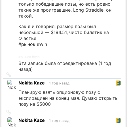
только победившие позы, но есть ровно
такие же проигравшие. Long Straddle, он
такой.
Как я и говорил, размер позы был
небольшой — $194.51, чисто билетик на
счастье
#
рынок
#
win
#
рынок
#
win
Эта запись была отредактирована (
1 год
назад
)
Ссылка
на
Nokita Kaze
1 год назад
источник
Планирую взять опционовую позу с
экспирацией на конец мая. Думаю открыть
позу на $5000
Ссылка
на
Nokita Kaze
1 год назад
источник