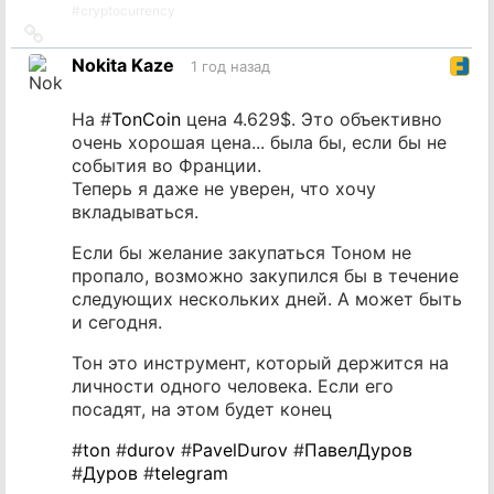
#
cryptocurrency
Ссылка
на
Nokita Kaze
1 год назад
источник
На #
TonCoin
цена 4.629$. Это объективно
очень хорошая цена... была бы, если бы не
события во Франции.
Теперь я даже не уверен, что хочу
вкладываться.
Если бы желание закупаться Тоном не
пропало, возможно закупился бы в течение
следующих нескольких дней. А может быть
и сегодня.
Тон это инструмент, который держится на
личности одного человека. Если его
посадят, на этом будет конец
#
ton
#
durov
#
PavelDurov
#
ПавелДуров
#
Дуров
#
telegram