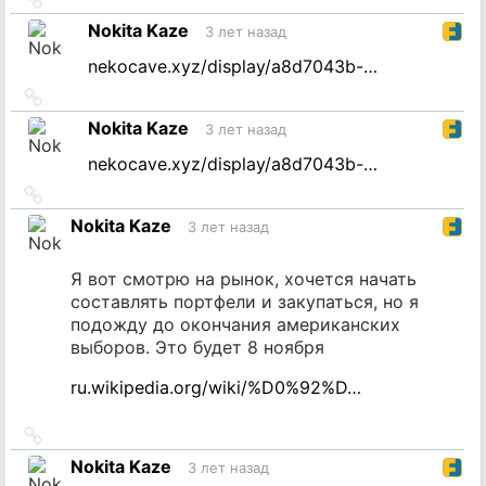
на
Nokita Kaze
3 лет назад
источник
nekocave.xyz/display/a8d7043b-…
Ссылка
на
Nokita Kaze
3 лет назад
источник
nekocave.xyz/display/a8d7043b-…
Ссылка
на
Nokita Kaze
3 лет назад
источник
Я вот смотрю на рынок, хочется начать
составлять портфели и закупаться, но я
подожду до окончания американских
выборов. Это будет 8 ноября
ru.wikipedia.org/wiki/%D0%92%D…
Ссылка
на
Nokita Kaze
3 лет назад
источник