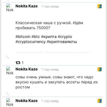
на
Nokita Kaze
1 год назад
источник
Классическая чаша с ручкой. Идём
пробивать 75000?
#
bitcoin
#
btc
#
крипта
#
crypto
#
cryptocurrency
#
криптовалюты
#
bitcoin
#
crypto
#
btc
#
криптовалюты
#
cryptocurrency
Ссылка
на
1
источник
Nokita Kaze
1 год назад
совы очень умные. совы знают, что надо
вкусно кушать и закупать ассеты перед их
ростом
Ссылка
на
Nokita Kaze
1 год назад
источник