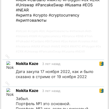
#
Uniswap
#
PancakeSwap
#
Kusama
#
EOS
#
NEAR
#
крипта
#
crypto
#
cryptocurrency
#
криптовалюты
#
bitcoin
#
crypto
#
btc
#
криптовалюты
#
ethereum
#
eth
#
Monero
#
XMR
#
cryptocurrency
#
Binance
#
BNB
#
Tron
#
Polkadot
#
Cardano
#
BitTorrent
#
Eos
#
atom
#
cosmos
#
dot
#
Avalance
#
AVAX
#
1inch
#
AAVE
#
ADA
#
MATIC
#
Polygon
#
0x
#
ZRX
#
Uniswap
#
PancakeSwap
#
Kusama
#
NEAR
Ссылка
на
Nokita Kaze
3 лет назад
источник
Дата закупа 17 ноября 2022, как и было
сказано в стриме от 19 ноября 2022
Ссылка
на
Nokita Kaze
3 лет назад
источник
Забыл.
Портфель №1 это основной.
Портфель №2 это, если вы рисковый