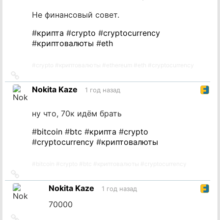
Не финансовый совет.
#
крипта
#
crypto
#
cryptocurrency
#
криптовалюты
#
eth
#
crypto
#
криптовалюты
#
ethereum
#
eth
#
cryptocurrency
Ссылка
на
Nokita Kaze
1 год назад
источник
ну что, 70к идём брать
#
bitcoin
#
btc
#
крипта
#
crypto
#
cryptocurrency
#
криптовалюты
#
bitcoin
#
crypto
#
btc
#
криптовалюты
#
cryptocurrency
Ссылка
на
Nokita Kaze
1 год назад
источник
70000
Ссылка