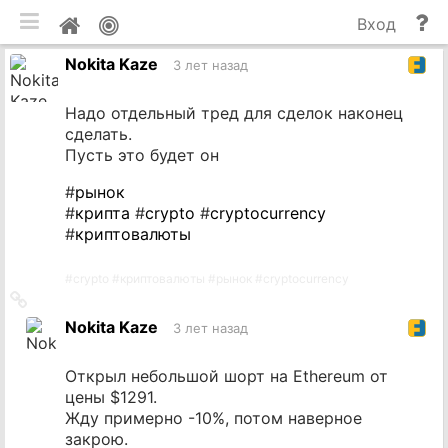
мобильная версия
П
Мой
Вход
и
профиль
Nokita Kaze
до
3 лет назад
Надо отдельный тред для сделок наконец
сделать.
Пусть это будет он
#
рынок
#
крипта
#
crypto
#
cryptocurrency
#
криптовалюты
#
crypto
#
криптовалюты
#
рынок
#
cryptocurrency
Ссылка
на
Nokita Kaze
3 лет назад
источник
Открыл небольшой шорт на Ethereum от
цены $1291.
Жду примерно -10%, потом наверное
закрою.