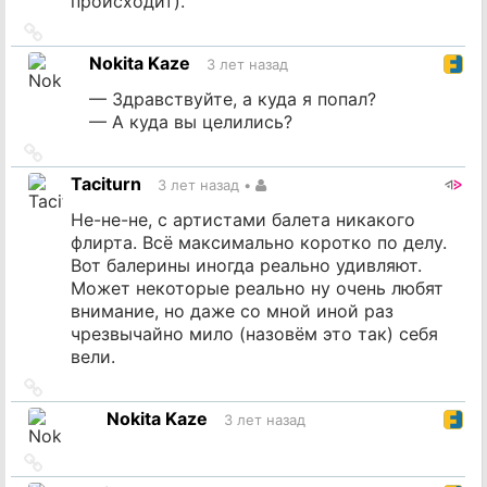
происходит).
Ссылка
на
Nokita Kaze
3 лет назад
источник
— Здравствуйте, а куда я попал?
— А куда вы целились?
Ссылка
на
Taciturn
3 лет назад
•
источник
Не-не-не, с артистами балета никакого
флирта. Всё максимально коротко по делу.
Вот балерины иногда реально удивляют.
Может некоторые реально ну очень любят
внимание, но даже со мной иной раз
чрезвычайно мило (назовём это так) себя
вели.
Ссылка
на
Nokita Kaze
3 лет назад
источник
Ссылка
на