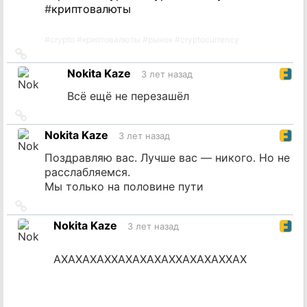
#
криптовалюты
#
crypto
#
криптовалюты
#
рынок
#
cryptocurrency
Ссылка
на
Nokita Kaze
3 лет назад
источник
Всё ещё не перезашёл
Ссылка
на
Nokita Kaze
3 лет назад
источник
Поздравляю вас. Лучше вас — никого. Но не
расслабляемся.
Мы только на половине пути
Ссылка
на
Nokita Kaze
3 лет назад
источник
АХАХАХАХХАХАХАХАХХАХАХАХХАХ