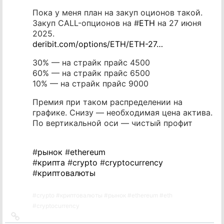
Пока у меня план на закуп оционов такой.
Закуп CALL-опционов на #
ETH
на 27 июня
2025.
deribit.com/options/ETH/ETH-27…
30% — на страйк прайс 4500
60% — на страйк прайс 6500
10% — на страйк прайс 9000
Премия при таком распределении на
графике. Снизу — необходимая цена актива.
По вертикальной оси — чистый профит
#
рынок
#
ethereum
#
крипта
#
crypto
#
cryptocurrency
#
криптовалюты
#
crypto
#
криптовалюты
#
рынок
#
ethereum
#
eth
#
cryptocurrency
Ссылка