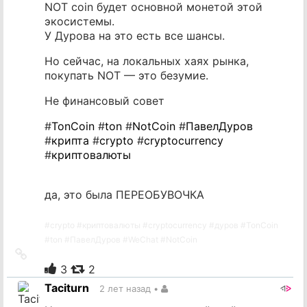
NOT coin будет основной монетой этой
экосистемы.
У Дурова на это есть все шансы.
Но сейчас, на локальных хаях рынка,
покупать NOT — это безумие.
Не финансовый совет
#
TonCoin
#
ton
#
NotCoin
#
ПавелДуров
#
крипта
#
crypto
#
cryptocurrency
#
криптовалюты
да, это была ПЕРЕОБУВОЧКА
#
crypto
#
криптовалюты
#
cryptocurrency
#
дуров
#
TonCoin
#
ton
#
ПавелДуров
#
WeChat
#
NotCoin
Ссылка
на
3
2
источник
Taciturn
2 лет назад
•