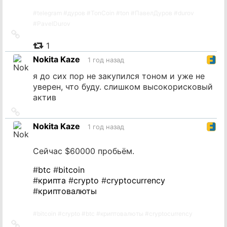
#
telegram
#
дуров
#
TonCoin
#
ton
#
ПавелДуров
#
durov
#
PavelDurov
Ссылка
на
1
источник
Nokita Kaze
1 год назад
я до сих пор не закупился тоном и уже не
уверен, что буду. слишком высокорисковый
актив
Ссылка
на
Nokita Kaze
1 год назад
источник
Сейчас $60000 пробьём.
#
btc
#
bitcoin
#
крипта
#
crypto
#
cryptocurrency
#
криптовалюты
#
bitcoin
#
crypto
#
btc
#
криптовалюты
#
cryptocurrency
Ссылка