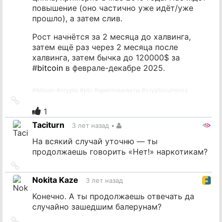
повышение (оно частично уже идёт/уже
прошло), а затем слив.
Рост начнётся за 2 месяца до халвинга,
затем ещё раз через 2 месяца после
халвинга, затем бычка до 120000$ за
#
bitcoin
в феврале-декабре 2025.
#
bitcoin
#
crypto
#
btc
#
криптовалюты
#
cryptocurrency
Ссылка
на
1
источник
Taciturn
3 лет назад
•
На всякий случай уточню — ты
продолжаешь говорить «Нет!» наркотикам?
Ссылка
на
Nokita Kaze
3 лет назад
источник
Конечно. А ты продолжаешь отвечать да
случайно зашедшим балерунам?
Ссылка