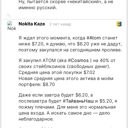
Ну, пытается скорее «некитайский», а не
именно русский.
Ссылка
на
Nokita Kaze
2 лет назад
источник
Я ждал этого момента, когда #
Atom
станет
ниже $7.20, я думаю, что $6.20 уже не дадут,
поэтому закупался на сегодняшнем проливе.
Я закупил ATOM (aka #
Cosmos
) на 40% от
своих стейблкоинов (свободных денег).
Средняя цена этой покупки $7.02
Новая средняя цена этого актива в моём
портфеле: $8.70
Даже если завтра будет $6.20, а
послезавтра будет #
ТайваньНаш
и $5.20, я
пожму плечами. Для меня это нормальная
цена входа. А искать самое дно — дело
неблагодарное.