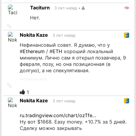
на
Taciturn
3 лет назад
•
источник
Нет.
Ссылка
на
Nokita Kaze
3 лет назад
источник
Нефинансовый совет. Я думаю, что у
#
Ethereum
/ #
ETH
хороший локальный
минимум. Лично сам я открыл позавчера, 9
февраля, позу, но она позиционная (в
долгую), а не спекулятивная.
#
ethereum
#
eth
Ссылка
на
1
источник
Nokita Kaze
3 лет назад
ru.tradingview.com/chart/ozTfe…
Ну вот $1668. Easy money. +10.7% за 5 дней.
Сделку можно закрывать