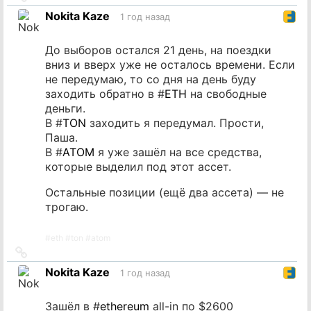
на
Nokita Kaze
1 год назад
источник
До выборов остался 21 день, на поездки
вниз и вверх уже не осталось времени. Если
не передумаю, то со дня на день буду
заходить обратно в #
ETH
на свободные
деньги.
В #
TON
заходить я передумал. Прости,
Паша.
В #
ATOM
я уже зашёл на все средства,
которые выделил под этот ассет.
Остальные позиции (ещё два ассета) — не
трогаю.
#
eth
#
ton
#
atom
Ссылка
на
Nokita Kaze
1 год назад
источник
Зашёл в #
ethereum
all-in по $2600