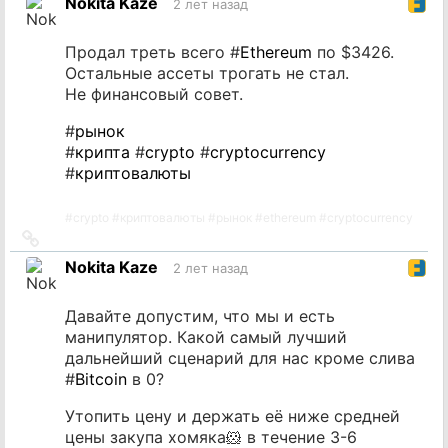
Nokita Kaze
2 лет назад
источник
Продал треть всего #
Ethereum
по $3426.
Остальные ассеты трогать не стал.
Не финансовый совет.
#
рынок
#
крипта
#
crypto
#
cryptocurrency
#
криптовалюты
#
crypto
#
криптовалюты
#
рынок
#
ethereum
#
cryptocurrency
Ссылка
на
Nokita Kaze
2 лет назад
источник
Давайте допустим, что мы и есть
манипулятор. Какой самый лучший
дальнейший сценарий для нас кроме слива
#
Bitcoin
в 0?
Утопить цену и держать её ниже средней
цены закупа хомяка🐹 в течение 3-6