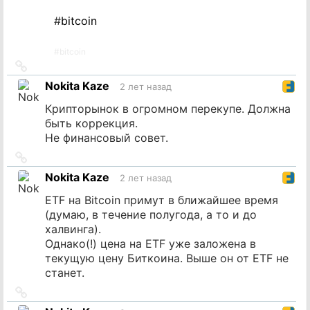
#
bitcoin
#
bitcoin
Ссылка
на
Nokita Kaze
2 лет назад
источник
Крипторынок в огромном перекупе. Должна
быть коррекция.
Не финансовый совет.
Ссылка
на
Nokita Kaze
2 лет назад
источник
ETF на Bitcoin примут в ближайшее время
(думаю, в течение полугода, а то и до
халвинга).
Однако(!) цена на ETF уже заложена в
текущую цену Биткоина. Выше он от ETF не
станет.
Ссылка
на