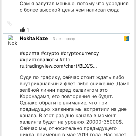
Сам я залутал меньше, потому что усреднял
с более высокой цены чем написал сюда
Ссылка
на
1
источник
Nokita Kaze
3 лет назад
#
крипта
#
crypto
#
cryptocurrency
#
криптовалюты
#
btc
ru.tradingview.com/chart/BLX/S…
Судя по графику, сейчас стоит ждать либо
внутриканальный флет либо снижение. Дамп
зелёной линии перед халвингом это
Коронадамп, его повторения не будет.
Однако обратите внимание, что три
предыдущих халвинга мы встретили на дне
канала. В этот раз дно канала в момент
халвинга будет на уровнях 20000-35000$.
Сейчас мы, относительно предыдущего
цикла, примерно в мае 2019 года. Нас ждёт