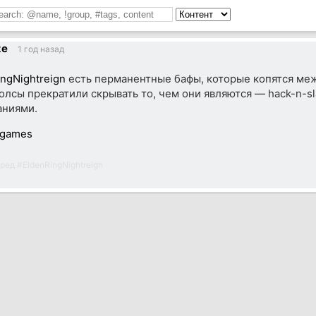
ze
1 год назад
ngNightreign
есть перманентные бафы, которые копятся меж
олсы прекратили скрывать то, чем они являются — hack-n-sl
аниями.
games
ред
#
EldenRingNightreign