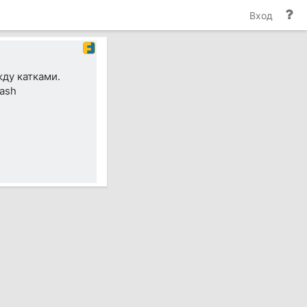
По
Вход
и
до
ду катками.
ash