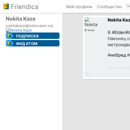
Friendica
Мой профиль
Сообщество
Nokita Kaze
Nokita Ka
nokitakaze@nekocave.xyz
В #
EldenRi
ПОДПИСКА
Наконец с
ФИД ATOM
метроидв
#
небред
#
#
games
#
неб
Ссылка
на
источник