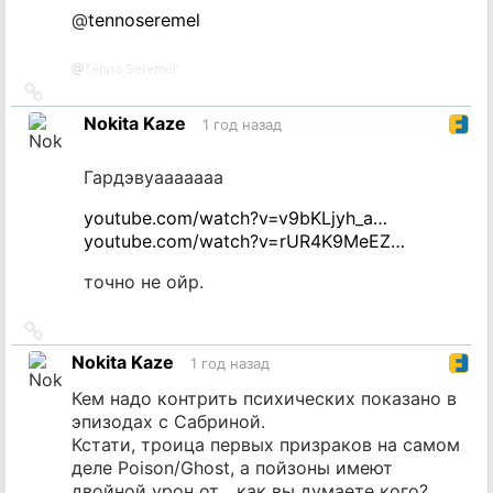
@
tennoseremel
@
Ténno Seremél’
Ссылка
на
Nokita Kaze
1 год назад
источник
Гардэвуааааааа
youtube.com/watch?v=v9bKLjyh_a…
youtube.com/watch?v=rUR4K9MeEZ…
точно не ойр.
Ссылка
на
Nokita Kaze
1 год назад
источник
Кем надо контрить психических показано в
эпизодах с Сабриной.
Кстати, троица первых призраков на самом
деле Poison/Ghost, а пойзоны имеют
двойной урон от... как вы думаете кого?