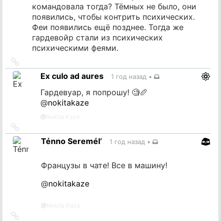
командовала тогда? Тёмных не было, они
появились, чтобы контрить психических.
Феи появились ещё позднее. Тогда же
гардевойр стали из психических
психическими феями.
Ссылка
на
Ex culo ad aures
1 год назад
•
источник
Гардевуар, я попрошу! 🧐🥖
@
nokitakaze
@
Nokita Kaze
Ссылка
на
Ténno Seremél’
1 год назад
•
источник
Французы в чате! Все в машину!
@
nokitakaze
@
Nokita Kaze
Ссылка