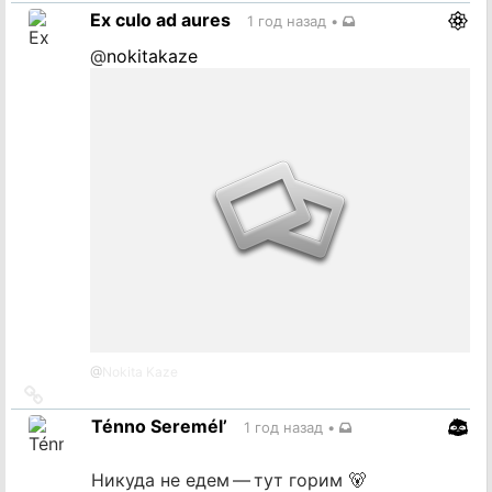
на
Ex culo ad aures
1 год назад
•
источник
@
nokitakaze
@
Nokita Kaze
Ссылка
на
Ténno Seremél’
1 год назад
•
источник
Никуда не едем — тут горим 🐻