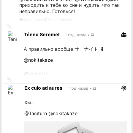
приходить к тебе во сне и нудить, что так
неправильно. Готовься!
@
Nokita Kaze
@
Ténno Seremél’
Ссылка
на
Ténno Seremél’
1 год назад
•
источник
А правильно вообще サーナイト 🤷
@
nokitakaze
@
Nokita Kaze
Ссылка
на
Ex culo ad aures
1 год назад
•
источник
Хм...
@
Taciturn
@
nokitakaze