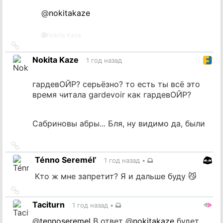
@
nokitakaze
@
Nokita Kaze
Ссылка
на
Nokita Kaze
1 год назад
источник
гардевОЙР? серьёзно? то есть ты всё это
время читала gardevoir как гардевОЙР?
Сабриновы абры... Бля, ну видимо да, были
Ссылка
на
Ténno Seremél’
1 год назад
•
источник
Кто ж мне запретит? Я и дальше буду 😼
Ссылка
на
Taciturn
1 год назад
•
источник
@
tennoseremel
В ответ
@
nokitakaze
будет