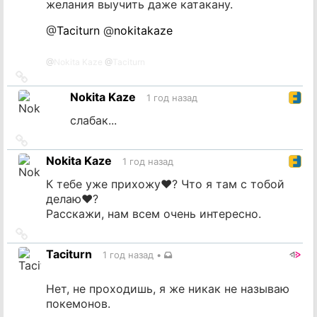
желания выучить даже катакану.
@
Taciturn
@
nokitakaze
@
Nokita Kaze
@
Taciturn
Ссылка
на
Nokita Kaze
1 год назад
источник
слабак...
Ссылка
на
Nokita Kaze
1 год назад
источник
К тебе уже прихожу♥? Что я там с тобой
делаю♥?
Расскажи, нам всем очень интересно.
Ссылка
на
Taciturn
1 год назад
•
источник
Нет, не проходишь, я же никак не называю
покемонов.