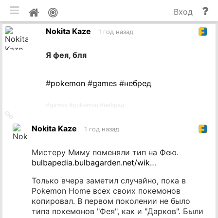
мобильная версия
П
Мой
Вход
и
профиль
Nokita Kaze
до
1 год назад
Я фея, бля
#
pokemon
#
games
#
небред
#
games
#
pokemon
#
небред
Ссылка
на
Nokita Kaze
1 год назад
источник
Мистеру Миму поменяли тип на Фею.
bulbapedia.bulbagarden.net/wik…
Только вчера заметил случайно, пока в
Pokemon Home всех своих покемонов
копировал. В первом поколении не было
типа покемонов "Фея", как и "Дарков". Были