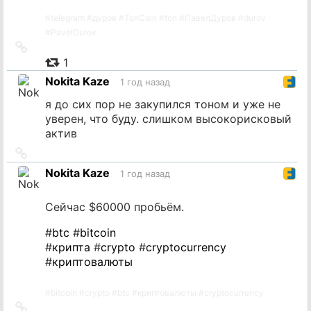
#
telegram
#
дуров
#
TonCoin
#
ton
#
ПавелДуров
#
durov
#
PavelDurov
Ссылка
на
1
источник
Nokita Kaze
1 год назад
я до сих пор не закупился тоном и уже не
уверен, что буду. слишком высокорисковый
актив
Ссылка
на
Nokita Kaze
1 год назад
источник
Сейчас $60000 пробьём.
#
btc
#
bitcoin
#
крипта
#
crypto
#
cryptocurrency
#
криптовалюты
#
bitcoin
#
crypto
#
btc
#
криптовалюты
#
cryptocurrency
Ссылка