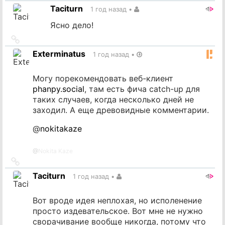
на
Taciturn
1 год назад
•
источник
Ясно дело!
Ссылка
на
Exterminatus
1 год назад
•
источник
Могу порекомендовать веб-клиент
phanpy.social
, там есть фича catch-up для
таких случаев, когда несколько дней не
заходил. А еще древовидные комментарии.
@
nokitakaze
@
Nokita Kaze
Ссылка
на
Taciturn
1 год назад
•
источник
Вот вроде идея неплохая, но исполенение
просто издевательское. Вот мне не нужно
сворачивание вообще никогда, потому что