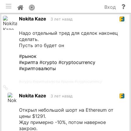
мобильная версия
П
Мой
Вход
и
профиль
Nokita Kaze
до
3 лет назад
Надо отдельный тред для сделок наконец
сделать.
Пусть это будет он
#
рынок
#
крипта
#
crypto
#
cryptocurrency
#
криптовалюты
#
crypto
#
криптовалюты
#
рынок
#
cryptocurrency
Ссылка
на
Nokita Kaze
3 лет назад
источник
Открыл небольшой шорт на Ethereum от
цены $1291.
Жду примерно -10%, потом наверное
закрою.