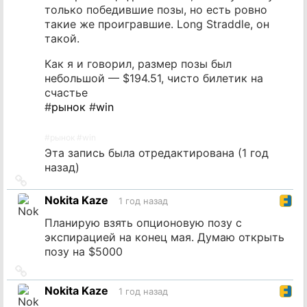
только победившие позы, но есть ровно
такие же проигравшие. Long Straddle, он
такой.
Как я и говорил, размер позы был
небольшой — $194.51, чисто билетик на
счастье
#
рынок
#
win
#
рынок
#
win
Эта запись была отредактирована (
1 год
назад
)
Ссылка
на
Nokita Kaze
1 год назад
источник
Планирую взять опционовую позу с
экспирацией на конец мая. Думаю открыть
позу на $5000
Ссылка
на
Nokita Kaze
1 год назад
источник