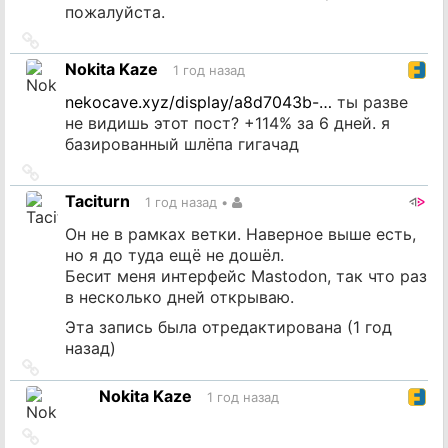
пожалуйста.
Ссылка
на
Nokita Kaze
1 год назад
источник
nekocave.xyz/display/a8d7043b-…
ты разве
не видишь этот пост? +114% за 6 дней. я
базированный шлёпа гигачад
Ссылка
на
Taciturn
1 год назад
•
источник
Он не в рамках ветки. Наверное выше есть,
но я до туда ещё не дошёл.
Бесит меня интерфейс Mastodon, так что раз
в несколько дней открываю.
Эта запись была отредактирована (
1 год
назад
)
Ссылка
на
Nokita Kaze
1 год назад
источник
Ссылка