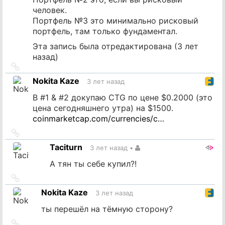
человек.
Портфель №3 это минимально рисковый
портфель, там только фундаментал.
Эта запись была отредактирована (
3 лет
назад
)
Ссылка
на
Nokita Kaze
3 лет назад
источник
В #1 & #2 докупаю CTG по цене $0.2000 (это
цена сегодняшнего утра) на $1500.
coinmarketcap.com/currencies/c…
Ссылка
на
Taciturn
3 лет назад
•
источник
А тян ты себе купил?!
Ссылка
на
Nokita Kaze
3 лет назад
источник
ты перешёл на тёмную сторону?
Ссылка