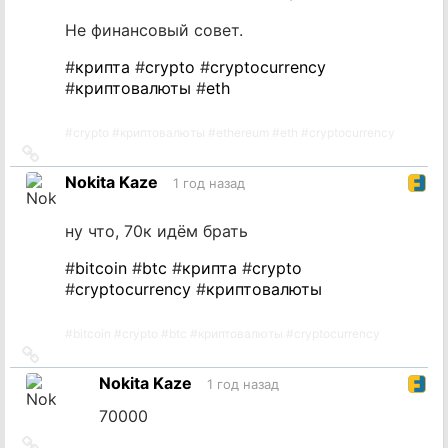
Не финансовый совет.
#
крипта
#
crypto
#
cryptocurrency
#
криптовалюты
#
eth
#
crypto
#
криптовалюты
#
ethereum
#
eth
#
cryptocurrency
Ссылка
на
Nokita Kaze
1 год назад
источник
ну что, 70к идём брать
#
bitcoin
#
btc
#
крипта
#
crypto
#
cryptocurrency
#
криптовалюты
#
bitcoin
#
crypto
#
btc
#
криптовалюты
#
cryptocurrency
Ссылка
на
Nokita Kaze
1 год назад
источник
70000
Ссылка