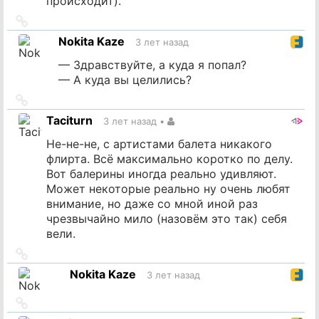
происходит).
Ссылка
на
Nokita Kaze
3 лет назад
источник
— Здравствуйте, а куда я попал?
— А куда вы целились?
Ссылка
на
Taciturn
3 лет назад
•
источник
Не-не-не, с артистами балета никакого
флирта. Всё максимально коротко по делу.
Вот балерины иногда реально удивляют.
Может некоторые реально ну очень любят
внимание, но даже со мной иной раз
чрезвычайно мило (назовём это так) себя
вели.
Ссылка
на
Nokita Kaze
3 лет назад
источник
Ссылка
на