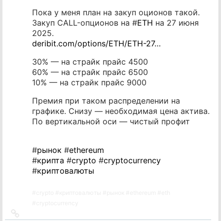
Пока у меня план на закуп оционов такой.
Закуп CALL-опционов на #
ETH
на 27 июня
2025.
deribit.com/options/ETH/ETH-27…
30% — на страйк прайс 4500
60% — на страйк прайс 6500
10% — на страйк прайс 9000
Премия при таком распределении на
графике. Снизу — необходимая цена актива.
По вертикальной оси — чистый профит
#
рынок
#
ethereum
#
крипта
#
crypto
#
cryptocurrency
#
криптовалюты
#
crypto
#
криптовалюты
#
рынок
#
ethereum
#
eth
#
cryptocurrency
Ссылка