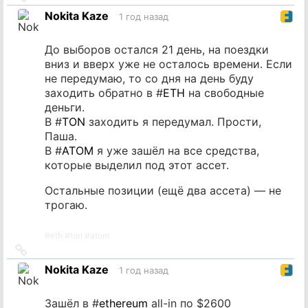
на
Nokita Kaze
1 год назад
источник
До выборов остался 21 день, на поездки
вниз и вверх уже не осталось времени. Если
не передумаю, то со дня на день буду
заходить обратно в #
ETH
на свободные
деньги.
В #
TON
заходить я передумал. Прости,
Паша.
В #
ATOM
я уже зашёл на все средства,
которые выделил под этот ассет.
Остальные позиции (ещё два ассета) — не
трогаю.
#
eth
#
ton
#
atom
Ссылка
на
Nokita Kaze
1 год назад
источник
Зашёл в #
ethereum
all-in по $2600