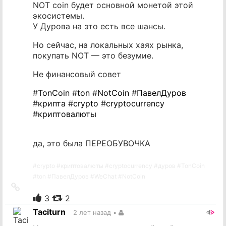
NOT coin будет основной монетой этой
экосистемы.
У Дурова на это есть все шансы.
Но сейчас, на локальных хаях рынка,
покупать NOT — это безумие.
Не финансовый совет
#
TonCoin
#
ton
#
NotCoin
#
ПавелДуров
#
крипта
#
crypto
#
cryptocurrency
#
криптовалюты
да, это была ПЕРЕОБУВОЧКА
#
crypto
#
криптовалюты
#
cryptocurrency
#
дуров
#
TonCoin
#
ton
#
ПавелДуров
#
WeChat
#
NotCoin
Ссылка
на
3
2
источник
Taciturn
2 лет назад
•