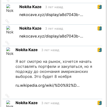
на
Nokita Kaze
3 лет назад
источник
nekocave.xyz/display/a8d7043b-…
Ссылка
на
Nokita Kaze
3 лет назад
источник
nekocave.xyz/display/a8d7043b-…
Ссылка
на
Nokita Kaze
3 лет назад
источник
Я вот смотрю на рынок, хочется начать
составлять портфели и закупаться, но я
подожду до окончания американских
выборов. Это будет 8 ноября
ru.wikipedia.org/wiki/%D0%92%D…
Ссылка
на
Nokita Kaze
3 лет назад
источник