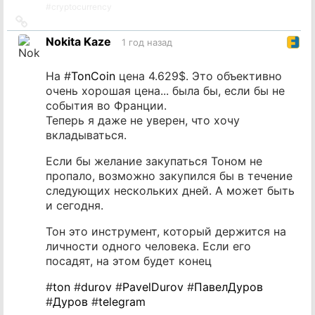
#
cryptocurrency
Ссылка
на
Nokita Kaze
1 год назад
источник
На #
TonCoin
цена 4.629$. Это объективно
очень хорошая цена... была бы, если бы не
события во Франции.
Теперь я даже не уверен, что хочу
вкладываться.
Если бы желание закупаться Тоном не
пропало, возможно закупился бы в течение
следующих нескольких дней. А может быть
и сегодня.
Тон это инструмент, который держится на
личности одного человека. Если его
посадят, на этом будет конец
#
ton
#
durov
#
PavelDurov
#
ПавелДуров
#
Дуров
#
telegram