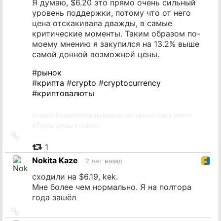
Я думаю, $6.20 это прямо очень сильный
уровень поддержки, потому что от него
цена отскакивала дважды, в самые
критические моменты. Таким образом по-
моему мнению я закупился на 13.2% выше
самой донной возможной цены.
#
рынок
#
крипта
#
crypto
#
cryptocurrency
#
криптовалюты
#
crypto
#
криптовалюты
#
рынок
#
cryptocurrency
#
atom
#
ТайваньНаш
#
cosmos
Ссылка
на
1
источник
Nokita Kaze
2 лет назад
сходили на $6.19, kek.
Мне более чем нормально. Я на полтора
года зашёл
Ссылка
на