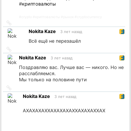
#
криптовалюты
#
crypto
#
криптовалюты
#
рынок
#
cryptocurrency
Ссылка
на
Nokita Kaze
3 лет назад
источник
Всё ещё не перезашёл
Ссылка
на
Nokita Kaze
3 лет назад
источник
Поздравляю вас. Лучше вас — никого. Но не
расслабляемся.
Мы только на половине пути
Ссылка
на
Nokita Kaze
3 лет назад
источник
АХАХАХАХХАХАХАХАХХАХАХАХХАХ