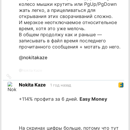
колесо мышки крутить или PgUp/PgDown
жать легко, а прицеливаться для
открывания этих сворачиваний сложно.
И мерзкое неотключаемое относительное
время, хотя это уже мелочь.
В общем продолжу как и раньше —
записывать в файл время последнего
прочитанного сообщения + мотать до него.
@
nokitakaze
@
Nokita Kaze
Ссылка
на
Nokita Kaze
1 год назад
источник
+114% профита за 6 дней.
Easy Money
На скринах цифры больше, потому что тут