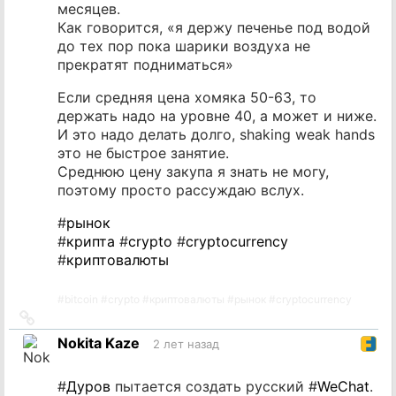
месяцев.
Как говорится, «я держу печенье под водой
до тех пор пока шарики воздуха не
прекратят подниматься»
Если средняя цена хомяка 50-63, то
держать надо на уровне 40, а может и ниже.
И это надо делать долго, shaking weak hands
это не быстрое занятие.
Среднюю цену закупа я знать не могу,
поэтому просто рассуждаю вслух.
#
рынок
#
крипта
#
crypto
#
cryptocurrency
#
криптовалюты
#
bitcoin
#
crypto
#
криптовалюты
#
рынок
#
cryptocurrency
Ссылка
на
Nokita Kaze
2 лет назад
источник
#
Дуров
пытается создать русский #
WeChat
.