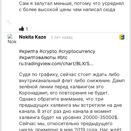
Сам я залутал меньше, потому что усреднял
с более высокой цены чем написал сюда
Ссылка
на
1
источник
Nokita Kaze
3 лет назад
#
крипта
#
crypto
#
cryptocurrency
#
криптовалюты
#
btc
ru.tradingview.com/chart/BLX/S…
Судя по графику, сейчас стоит ждать либо
внутриканальный флет либо снижение. Дамп
зелёной линии перед халвингом это
Коронадамп, его повторения не будет.
Однако обратите внимание, что три
предыдущих халвинга мы встретили на дне
канала. В этот раз дно канала в момент
халвинга будет на уровнях 20000-35000$.
Сейчас мы, относительно предыдущего
цикла, примерно в мае 2019 года. Нас ждёт