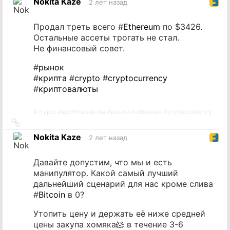
Nokita Kaze
2 лет назад
источник
Продал треть всего #
Ethereum
по $3426.
Остальные ассеты трогать не стал.
Не финансовый совет.
#
рынок
#
крипта
#
crypto
#
cryptocurrency
#
криптовалюты
#
crypto
#
криптовалюты
#
рынок
#
ethereum
#
cryptocurrency
Ссылка
на
Nokita Kaze
2 лет назад
источник
Давайте допустим, что мы и есть
манипулятор. Какой самый лучший
дальнейший сценарий для нас кроме слива
#
Bitcoin
в 0?
Утопить цену и держать её ниже средней
цены закупа хомяка🐹 в течение 3-6