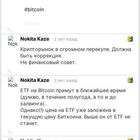
#
bitcoin
#
bitcoin
Ссылка
на
Nokita Kaze
2 лет назад
источник
Крипторынок в огромном перекупе. Должна
быть коррекция.
Не финансовый совет.
Ссылка
на
Nokita Kaze
2 лет назад
источник
ETF на Bitcoin примут в ближайшее время
(думаю, в течение полугода, а то и до
халвинга).
Однако(!) цена на ETF уже заложена в
текущую цену Биткоина. Выше он от ETF не
станет.
Ссылка
на