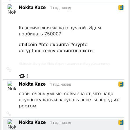
на
Nokita Kaze
1 год назад
источник
Классическая чаша с ручкой. Идём
пробивать 75000?
#
bitcoin
#
btc
#
крипта
#
crypto
#
cryptocurrency
#
криптовалюты
#
bitcoin
#
crypto
#
btc
#
криптовалюты
#
cryptocurrency
Ссылка
на
1
источник
Nokita Kaze
1 год назад
совы очень умные. совы знают, что надо
вкусно кушать и закупать ассеты перед их
ростом
Ссылка
на
Nokita Kaze
1 год назад
источник