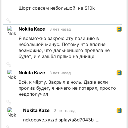
Шорт совсем небольшой, на $10k
Ссылка
на
Nokita Kaze
3 лет назад
источник
Я возможно закрою эту позицию в
небольшой минус. Потому что вполне
возможно, что дальнейшего провала не
будет, и я зашёл прямо на днище
Ссылка
на
Nokita Kaze
3 лет назад
источник
Всё, к чёрту. Закрыл в ноль. Даже если
пролив будет, я ничего не потерял, просто
недополучил
Ссылка
на
Nokita Kaze
3 лет назад
источник
nekocave.xyz/display/a8d7043b-…
Ссылка