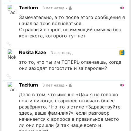
на
Taciturn
3 лет назад
•
источник
Замечательно, а то после этого сообщения я
начал за тебя волноваться.
Странный вопрос, не имеющий смысла без
контекста, которого тут нет.
Ссылка
на
Nokita Kaze
3 лет назад
источник
это то, что ты им ТЕПЕРЬ отвечаешь, когда
они заходят погостить и за паролем?
Ссылка
на
Taciturn
3 лет назад
•
источник
Дело в том, что именно «Да.» я не говорю
почти никогда, стараюсь отвечать более
развёрнуто. Что-то в стиле «Здравствуйте,
здесь, ваша фамилия?», если разговор
начинается с вопроса в правильное место
ли они пришли (а так чаще всего и