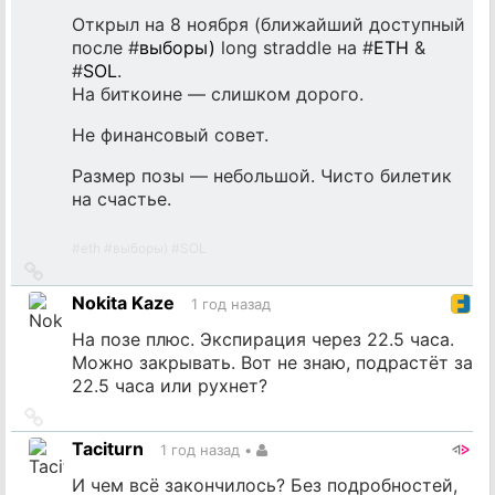
Открыл на 8 ноября (ближайший доступный
после #
выборы)
long straddle на #
ETH
&
#
SOL
.
На биткоине — слишком дорого.
Не финансовый совет.
Размер позы — небольшой. Чисто билетик
на счастье.
#
eth
#
выборы)
#
SOL
Ссылка
на
Nokita Kaze
1 год назад
источник
На позе плюс. Экспирация через 22.5 часа.
Можно закрывать. Вот не знаю, подрастёт за
22.5 часа или рухнет?
Ссылка
на
Taciturn
1 год назад
•
источник
И чем всё закончилось? Без подробностей,