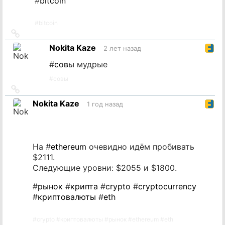
#
bitcoin
#
bitcoin
Ссылка
на
Nokita Kaze
2 лет назад
источник
#
совы
мудрые
#
совы
Ссылка
на
Nokita Kaze
1 год назад
источник
На #
ethereum
очевидно идём пробивать
$2111.
Следующие уровни: $2055 и $1800.
#
рынок
#
крипта
#
crypto
#
cryptocurrency
#
криптовалюты
#
eth
#
crypto
#
криптовалюты
#
рынок
#
ethereum
#
eth