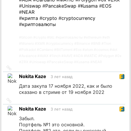
#
Uniswap
#
PancakeSwap
#
Kusama
#
EOS
#
NEAR
#
крипта
#
crypto
#
cryptocurrency
#
криптовалюты
#
bitcoin
#
crypto
#
btc
#
криптовалюты
#
ethereum
#
eth
#
Monero
#
XMR
#
cryptocurrency
#
Binance
#
BNB
#
Tron
#
Polkadot
#
Cardano
#
BitTorrent
#
Eos
#
atom
#
cosmos
#
dot
#
Avalance
#
AVAX
#
1inch
#
AAVE
#
ADA
#
MATIC
#
Polygon
#
0x
#
ZRX
#
Uniswap
#
PancakeSwap
#
Kusama
#
NEAR
Ссылка
на
Nokita Kaze
3 лет назад
источник
Дата закупа 17 ноября 2022, как и было
сказано в стриме от 19 ноября 2022
Ссылка
на
Nokita Kaze
3 лет назад
источник
Забыл.
Портфель №1 это основной.
Портфель №2 это, если вы рисковый