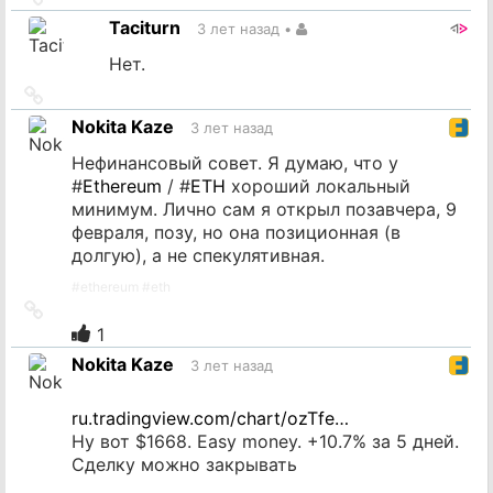
на
Taciturn
3 лет назад
•
источник
Нет.
Ссылка
на
Nokita Kaze
3 лет назад
источник
Нефинансовый совет. Я думаю, что у
#
Ethereum
/ #
ETH
хороший локальный
минимум. Лично сам я открыл позавчера, 9
февраля, позу, но она позиционная (в
долгую), а не спекулятивная.
#
ethereum
#
eth
Ссылка
на
1
источник
Nokita Kaze
3 лет назад
ru.tradingview.com/chart/ozTfe…
Ну вот $1668. Easy money. +10.7% за 5 дней.
Сделку можно закрывать