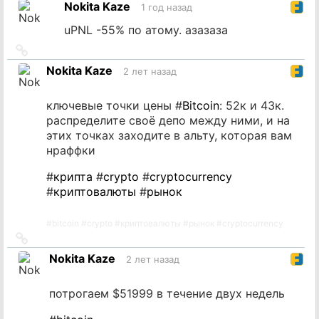
Nokita Kaze
1 год назад
источник
uPNL -55% по атому. азазаза
Ссылка
на
Nokita Kaze
2 лет назад
источник
ключевые точки цены #
Bitcoin
: 52к и 43к.
распределите своё депо между ними, и на
этих точках заходите в альту, которая вам
нраффки
#
крипта
#
crypto
#
cryptocurrency
#
криптовалюты
#
рынок
#
bitcoin
#
crypto
#
криптовалюты
#
рынок
#
cryptocurrency
Ссылка
на
Nokita Kaze
2 лет назад
источник
потрогаем $51999 в течение двух недель