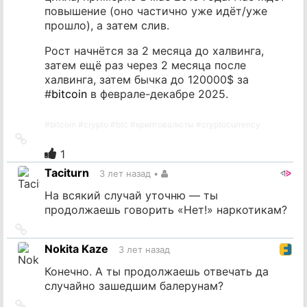
повышение (оно частично уже идёт/уже
прошло), а затем слив.
Рост начнётся за 2 месяца до халвинга,
затем ещё раз через 2 месяца после
халвинга, затем бычка до 120000$ за
#
bitcoin
в феврале-декабре 2025.
#
bitcoin
#
crypto
#
btc
#
криптовалюты
#
cryptocurrency
Ссылка
на
1
источник
Taciturn
3 лет назад
•
На всякий случай уточню — ты
продолжаешь говорить «Нет!» наркотикам?
Ссылка
на
Nokita Kaze
3 лет назад
источник
Конечно. А ты продолжаешь отвечать да
случайно зашедшим балерунам?
Ссылка