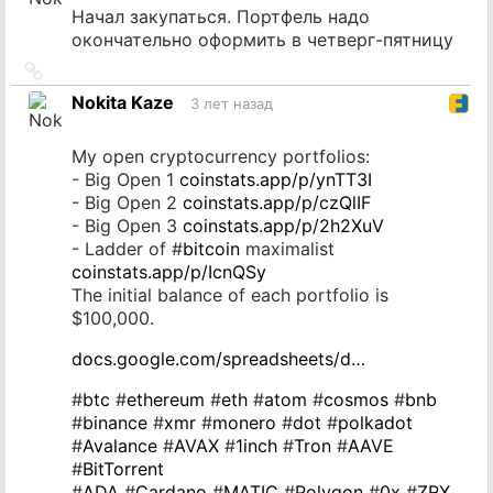
Начал закупаться. Портфель надо
окончательно оформить в четверг-пятницу
Ссылка
на
Nokita Kaze
3 лет назад
источник
My open cryptocurrency portfolios:
- Big Open 1
coinstats.app/p/ynTT3I
- Big Open 2
coinstats.app/p/czQlIF
- Big Open 3
coinstats.app/p/2h2XuV
- Ladder of #
bitcoin
maximalist
coinstats.app/p/IcnQSy
The initial balance of each portfolio is
$100,000.
docs.google.com/spreadsheets/d…
#
btc
#
ethereum
#
eth
#
atom
#
cosmos
#
bnb
#
binance
#
xmr
#
monero
#
dot
#
polkadot
#
Avalance
#
AVAX
#
1inch
#
Tron
#
AAVE
#
BitTorrent
#
ADA
#
Cardano
#
MATIC
#
Polygon
#
0x
#
ZRX