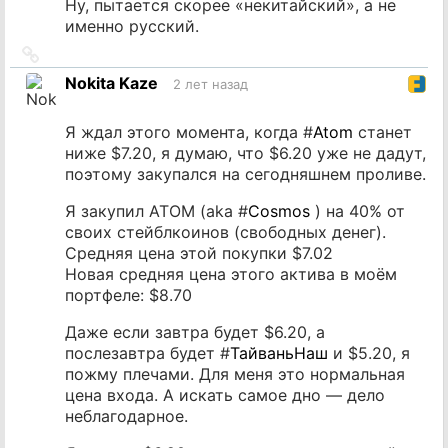
Ну, пытается скорее «некитайский», а не
именно русский.
Ссылка
на
Nokita Kaze
2 лет назад
источник
Я ждал этого момента, когда #
Atom
станет
ниже $7.20, я думаю, что $6.20 уже не дадут,
поэтому закупался на сегодняшнем проливе.
Я закупил ATOM (aka #
Cosmos
) на 40% от
своих стейблкоинов (свободных денег).
Средняя цена этой покупки $7.02
Новая средняя цена этого актива в моём
портфеле: $8.70
Даже если завтра будет $6.20, а
послезавтра будет #
ТайваньНаш
и $5.20, я
пожму плечами. Для меня это нормальная
цена входа. А искать самое дно — дело
неблагодарное.