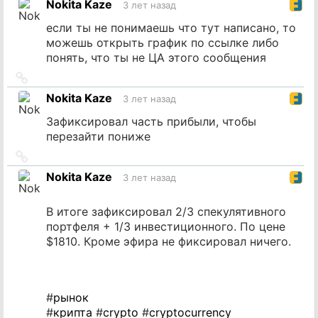
Nokita Kaze
3 лет назад
источник
если ты не понимаешь что тут написано, то
можешь открыть график по ссылке либо
понять, что ты не ЦА этого сообщения
Ссылка
на
Nokita Kaze
3 лет назад
источник
Зафиксировал часть прибыли, чтобы
перезайти пониже
Ссылка
на
Nokita Kaze
3 лет назад
источник
В итоге зафиксировал 2/3 спекулятивного
портфеля + 1/3 инвестиционного. По цене
$1810. Кроме эфира не фиксировал ничего.
#
рынок
#
крипта
#
crypto
#
cryptocurrency