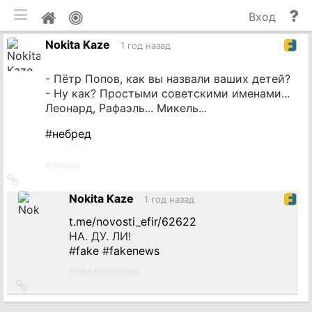
мобильная версия
П
Мой
Вход
и
профиль
Nokita Kaze
до
1 год назад
- Пётр Попов, как вы назвали ваших детей?
- Ну как? Простыми советскими именами...
Леонард, Рафаэль... Микель...
#
небред
#
небред
Ссылка
на
Nokita Kaze
1 год назад
источник
t.me/novosti_efir/62622
НА. ДУ. ЛИ!
#
fake
#
fakenews
#
fake
#
fakenews
Ссылка
на
источник