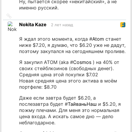
Ну, пытается скорее «некитайский», а не
именно русский.
Ссылка
на
Nokita Kaze
2 лет назад
источник
Я ждал этого момента, когда #
Atom
станет
ниже $7.20, я думаю, что $6.20 уже не дадут,
поэтому закупался на сегодняшнем проливе.
Я закупил ATOM (aka #
Cosmos
) на 40% от
своих стейблкоинов (свободных денег).
Средняя цена этой покупки $7.02
Новая средняя цена этого актива в моём
портфеле: $8.70
Даже если завтра будет $6.20, а
послезавтра будет #
ТайваньНаш
и $5.20, я
пожму плечами. Для меня это нормальная
цена входа. А искать самое дно — дело
неблагодарное.