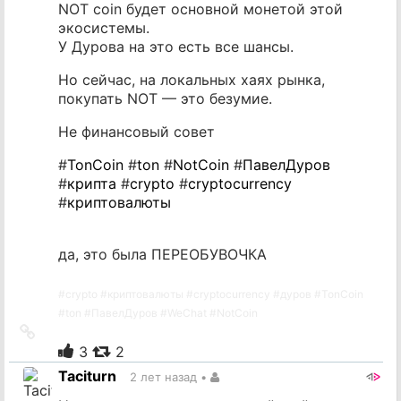
NOT coin будет основной монетой этой
экосистемы.
У Дурова на это есть все шансы.
Но сейчас, на локальных хаях рынка,
покупать NOT — это безумие.
Не финансовый совет
#
TonCoin
#
ton
#
NotCoin
#
ПавелДуров
#
крипта
#
crypto
#
cryptocurrency
#
криптовалюты
да, это была ПЕРЕОБУВОЧКА
#
crypto
#
криптовалюты
#
cryptocurrency
#
дуров
#
TonCoin
#
ton
#
ПавелДуров
#
WeChat
#
NotCoin
Ссылка
на
3
2
источник
Taciturn
2 лет назад
•