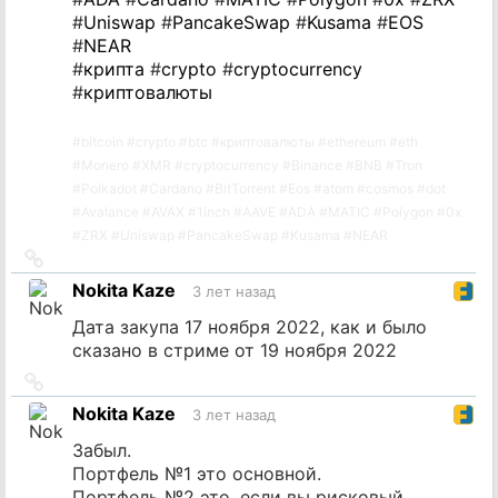
#
Uniswap
#
PancakeSwap
#
Kusama
#
EOS
#
NEAR
#
крипта
#
crypto
#
cryptocurrency
#
криптовалюты
#
bitcoin
#
crypto
#
btc
#
криптовалюты
#
ethereum
#
eth
#
Monero
#
XMR
#
cryptocurrency
#
Binance
#
BNB
#
Tron
#
Polkadot
#
Cardano
#
BitTorrent
#
Eos
#
atom
#
cosmos
#
dot
#
Avalance
#
AVAX
#
1inch
#
AAVE
#
ADA
#
MATIC
#
Polygon
#
0x
#
ZRX
#
Uniswap
#
PancakeSwap
#
Kusama
#
NEAR
Ссылка
на
Nokita Kaze
3 лет назад
источник
Дата закупа 17 ноября 2022, как и было
сказано в стриме от 19 ноября 2022
Ссылка
на
Nokita Kaze
3 лет назад
источник
Забыл.
Портфель №1 это основной.
Портфель №2 это, если вы рисковый