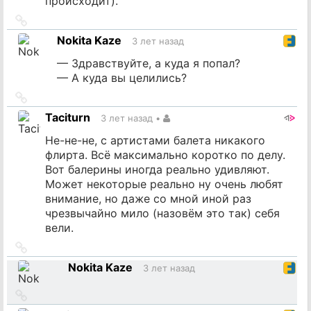
происходит).
Ссылка
на
Nokita Kaze
3 лет назад
источник
— Здравствуйте, а куда я попал?
— А куда вы целились?
Ссылка
на
Taciturn
3 лет назад
•
источник
Не-не-не, с артистами балета никакого
флирта. Всё максимально коротко по делу.
Вот балерины иногда реально удивляют.
Может некоторые реально ну очень любят
внимание, но даже со мной иной раз
чрезвычайно мило (назовём это так) себя
вели.
Ссылка
на
Nokita Kaze
3 лет назад
источник
Ссылка
на