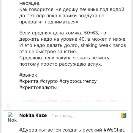
месяцев.
Как говорится, «я держу печенье под водой
до тех пор пока шарики воздуха не
прекратят подниматься»
Если средняя цена хомяка 50-63, то
держать надо на уровне 40, а может и ниже.
И это надо делать долго, shaking weak hands
это не быстрое занятие.
Среднюю цену закупа я знать не могу,
поэтому просто рассуждаю вслух.
#
рынок
#
крипта
#
crypto
#
cryptocurrency
#
криптовалюты
#
bitcoin
#
crypto
#
криптовалюты
#
рынок
#
cryptocurrency
Ссылка
на
Nokita Kaze
2 лет назад
источник
#
Дуров
пытается создать русский #
WeChat
.