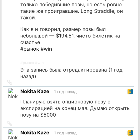
только победившие позы, но есть ровно
такие же проигравшие. Long Straddle, он
такой.
Как я и говорил, размер позы был
небольшой — $194.51, чисто билетик на
счастье
#
рынок
#
win
#
рынок
#
win
Эта запись была отредактирована (
1 год
назад
)
Ссылка
на
Nokita Kaze
1 год назад
источник
Планирую взять опционовую позу с
экспирацией на конец мая. Думаю открыть
позу на $5000
Ссылка
на
Nokita Kaze
1 год назад
источник