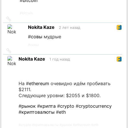
#
bitcoin
#
bitcoin
Ссылка
на
Nokita Kaze
2 лет назад
источник
#
совы
мудрые
#
совы
Ссылка
на
Nokita Kaze
1 год назад
источник
На #
ethereum
очевидно идём пробивать
$2111.
Следующие уровни: $2055 и $1800.
#
рынок
#
крипта
#
crypto
#
cryptocurrency
#
криптовалюты
#
eth
#
crypto
#
криптовалюты
#
рынок
#
ethereum
#
eth