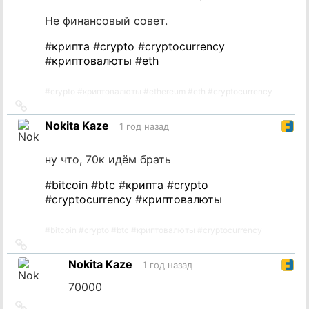
Не финансовый совет.
#
крипта
#
crypto
#
cryptocurrency
#
криптовалюты
#
eth
#
crypto
#
криптовалюты
#
ethereum
#
eth
#
cryptocurrency
Ссылка
на
Nokita Kaze
1 год назад
источник
ну что, 70к идём брать
#
bitcoin
#
btc
#
крипта
#
crypto
#
cryptocurrency
#
криптовалюты
#
bitcoin
#
crypto
#
btc
#
криптовалюты
#
cryptocurrency
Ссылка
на
Nokita Kaze
1 год назад
источник
70000
Ссылка