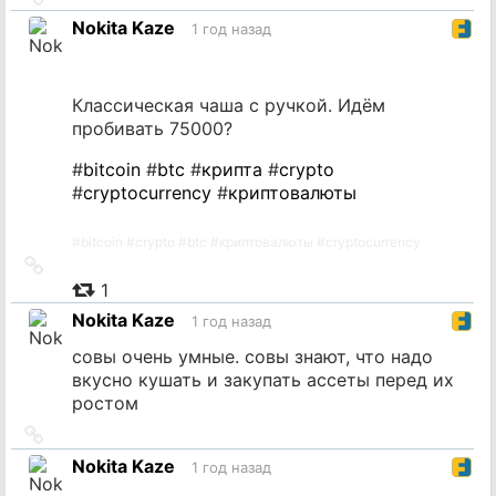
на
Nokita Kaze
1 год назад
источник
Классическая чаша с ручкой. Идём
пробивать 75000?
#
bitcoin
#
btc
#
крипта
#
crypto
#
cryptocurrency
#
криптовалюты
#
bitcoin
#
crypto
#
btc
#
криптовалюты
#
cryptocurrency
Ссылка
на
1
источник
Nokita Kaze
1 год назад
совы очень умные. совы знают, что надо
вкусно кушать и закупать ассеты перед их
ростом
Ссылка
на
Nokita Kaze
1 год назад
источник