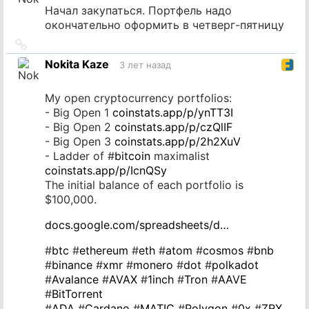
Начал закупаться. Портфель надо
окончательно оформить в четверг-пятницу
Ссылка
на
Nokita Kaze
3 лет назад
источник
My open cryptocurrency portfolios:
- Big Open 1
coinstats.app/p/ynTT3I
- Big Open 2
coinstats.app/p/czQlIF
- Big Open 3
coinstats.app/p/2h2XuV
- Ladder of #
bitcoin
maximalist
coinstats.app/p/IcnQSy
The initial balance of each portfolio is
$100,000.
docs.google.com/spreadsheets/d…
#
btc
#
ethereum
#
eth
#
atom
#
cosmos
#
bnb
#
binance
#
xmr
#
monero
#
dot
#
polkadot
#
Avalance
#
AVAX
#
1inch
#
Tron
#
AAVE
#
BitTorrent
#
ADA
#
Cardano
#
MATIC
#
Polygon
#
0x
#
ZRX