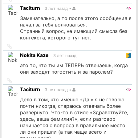
на
Taciturn
3 лет назад
•
источник
Замечательно, а то после этого сообщения я
начал за тебя волноваться.
Странный вопрос, не имеющий смысла без
контекста, которого тут нет.
Ссылка
на
Nokita Kaze
3 лет назад
источник
это то, что ты им ТЕПЕРЬ отвечаешь, когда
они заходят погостить и за паролем?
Ссылка
на
Taciturn
3 лет назад
•
источник
Дело в том, что именно «Да.» я не говорю
почти никогда, стараюсь отвечать более
развёрнуто. Что-то в стиле «Здравствуйте,
здесь, ваша фамилия?», если разговор
начинается с вопроса в правильное место
ли они пришли (а так чаще всего и