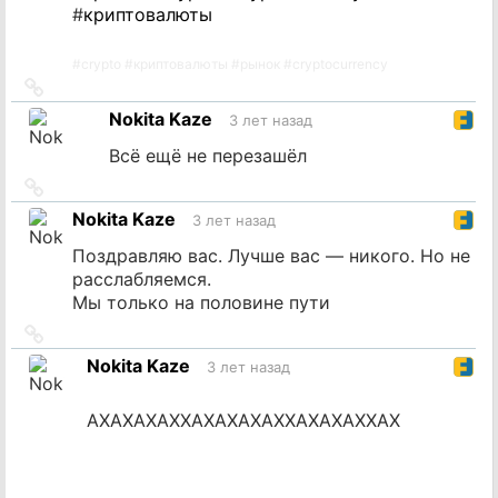
#
криптовалюты
#
crypto
#
криптовалюты
#
рынок
#
cryptocurrency
Ссылка
на
Nokita Kaze
3 лет назад
источник
Всё ещё не перезашёл
Ссылка
на
Nokita Kaze
3 лет назад
источник
Поздравляю вас. Лучше вас — никого. Но не
расслабляемся.
Мы только на половине пути
Ссылка
на
Nokita Kaze
3 лет назад
источник
АХАХАХАХХАХАХАХАХХАХАХАХХАХ