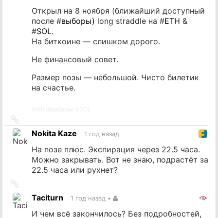
Открыл на 8 ноября (ближайший доступный
после #
выборы)
long straddle на #
ETH
&
#
SOL
.
На биткоине — слишком дорого.
Не финансовый совет.
Размер позы — небольшой. Чисто билетик
на счастье.
#
eth
#
выборы)
#
SOL
Ссылка
на
Nokita Kaze
1 год назад
источник
На позе плюс. Экспирация через 22.5 часа.
Можно закрывать. Вот не знаю, подрастёт за
22.5 часа или рухнет?
Ссылка
на
Taciturn
1 год назад
•
источник
И чем всё закончилось? Без подробностей,