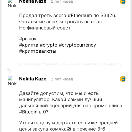
Nokita Kaze
2 лет назад
источник
Продал треть всего #
Ethereum
по $3426.
Остальные ассеты трогать не стал.
Не финансовый совет.
#
рынок
#
крипта
#
crypto
#
cryptocurrency
#
криптовалюты
#
crypto
#
криптовалюты
#
рынок
#
ethereum
#
cryptocurrency
Ссылка
на
Nokita Kaze
2 лет назад
источник
Давайте допустим, что мы и есть
манипулятор. Какой самый лучший
дальнейший сценарий для нас кроме слива
#
Bitcoin
в 0?
Утопить цену и держать её ниже средней
цены закупа хомяка🐹 в течение 3-6