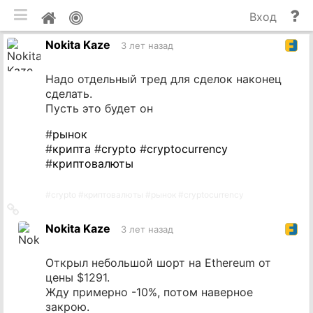
мобильная версия
П
Мой
Вход
и
профиль
Nokita Kaze
до
3 лет назад
Надо отдельный тред для сделок наконец
сделать.
Пусть это будет он
#
рынок
#
крипта
#
crypto
#
cryptocurrency
#
криптовалюты
#
crypto
#
криптовалюты
#
рынок
#
cryptocurrency
Ссылка
на
Nokita Kaze
3 лет назад
источник
Открыл небольшой шорт на Ethereum от
цены $1291.
Жду примерно -10%, потом наверное
закрою.