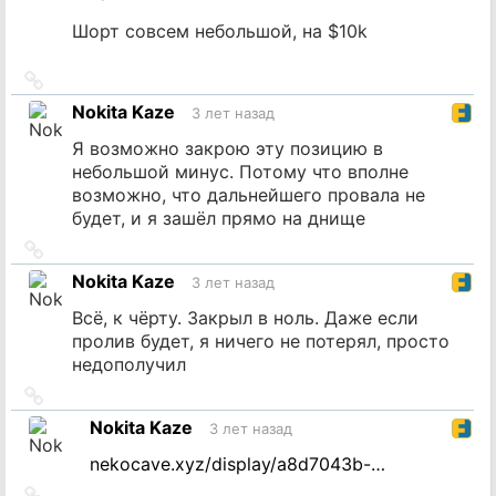
Шорт совсем небольшой, на $10k
Ссылка
на
Nokita Kaze
3 лет назад
источник
Я возможно закрою эту позицию в
небольшой минус. Потому что вполне
возможно, что дальнейшего провала не
будет, и я зашёл прямо на днище
Ссылка
на
Nokita Kaze
3 лет назад
источник
Всё, к чёрту. Закрыл в ноль. Даже если
пролив будет, я ничего не потерял, просто
недополучил
Ссылка
на
Nokita Kaze
3 лет назад
источник
nekocave.xyz/display/a8d7043b-…
Ссылка