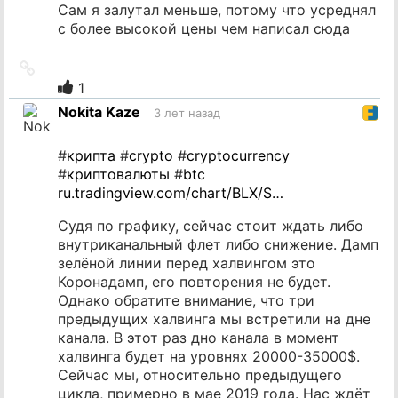
Сам я залутал меньше, потому что усреднял
с более высокой цены чем написал сюда
Ссылка
на
1
источник
Nokita Kaze
3 лет назад
#
крипта
#
crypto
#
cryptocurrency
#
криптовалюты
#
btc
ru.tradingview.com/chart/BLX/S…
Судя по графику, сейчас стоит ждать либо
внутриканальный флет либо снижение. Дамп
зелёной линии перед халвингом это
Коронадамп, его повторения не будет.
Однако обратите внимание, что три
предыдущих халвинга мы встретили на дне
канала. В этот раз дно канала в момент
халвинга будет на уровнях 20000-35000$.
Сейчас мы, относительно предыдущего
цикла, примерно в мае 2019 года. Нас ждёт