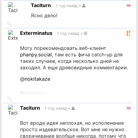
на
Taciturn
1 год назад
•
источник
Ясно дело!
Ссылка
на
Exterminatus
1 год назад
•
источник
Могу порекомендовать веб-клиент
phanpy.social
, там есть фича catch-up для
таких случаев, когда несколько дней не
заходил. А еще древовидные комментарии.
@
nokitakaze
@
Nokita Kaze
Ссылка
на
Taciturn
1 год назад
•
источник
Вот вроде идея неплохая, но исполенение
просто издевательское. Вот мне не нужно
сворачивание вообще никогда, потому что