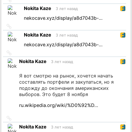
на
Nokita Kaze
3 лет назад
источник
nekocave.xyz/display/a8d7043b-…
Ссылка
на
Nokita Kaze
3 лет назад
источник
nekocave.xyz/display/a8d7043b-…
Ссылка
на
Nokita Kaze
3 лет назад
источник
Я вот смотрю на рынок, хочется начать
составлять портфели и закупаться, но я
подожду до окончания американских
выборов. Это будет 8 ноября
ru.wikipedia.org/wiki/%D0%92%D…
Ссылка
на
Nokita Kaze
3 лет назад
источник