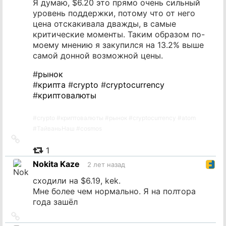
Я думаю, $6.20 это прямо очень сильный
уровень поддержки, потому что от него
цена отскакивала дважды, в самые
критические моменты. Таким образом по-
моему мнению я закупился на 13.2% выше
самой донной возможной цены.
#
рынок
#
крипта
#
crypto
#
cryptocurrency
#
криптовалюты
#
crypto
#
криптовалюты
#
рынок
#
cryptocurrency
#
atom
#
ТайваньНаш
#
cosmos
Ссылка
на
1
источник
Nokita Kaze
2 лет назад
сходили на $6.19, kek.
Мне более чем нормально. Я на полтора
года зашёл
Ссылка
на