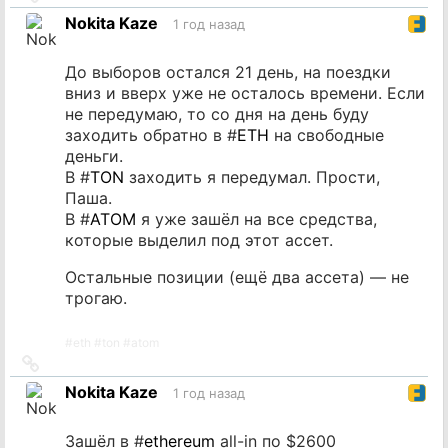
на
Nokita Kaze
1 год назад
источник
До выборов остался 21 день, на поездки
вниз и вверх уже не осталось времени. Если
не передумаю, то со дня на день буду
заходить обратно в #
ETH
на свободные
деньги.
В #
TON
заходить я передумал. Прости,
Паша.
В #
ATOM
я уже зашёл на все средства,
которые выделил под этот ассет.
Остальные позиции (ещё два ассета) — не
трогаю.
#
eth
#
ton
#
atom
Ссылка
на
Nokita Kaze
1 год назад
источник
Зашёл в #
ethereum
all-in по $2600