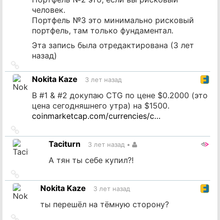
человек.
Портфель №3 это минимально рисковый
портфель, там только фундаментал.
Эта запись была отредактирована (
3 лет
назад
)
Ссылка
на
Nokita Kaze
3 лет назад
источник
В #1 & #2 докупаю CTG по цене $0.2000 (это
цена сегодняшнего утра) на $1500.
coinmarketcap.com/currencies/c…
Ссылка
на
Taciturn
3 лет назад
•
источник
А тян ты себе купил?!
Ссылка
на
Nokita Kaze
3 лет назад
источник
ты перешёл на тёмную сторону?
Ссылка