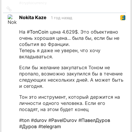
#
cryptocurrency
Ссылка
на
Nokita Kaze
1 год назад
источник
На #
TonCoin
цена 4.629$. Это объективно
очень хорошая цена... была бы, если бы не
события во Франции.
Теперь я даже не уверен, что хочу
вкладываться.
Если бы желание закупаться Тоном не
пропало, возможно закупился бы в течение
следующих нескольких дней. А может быть
и сегодня.
Тон это инструмент, который держится на
личности одного человека. Если его
посадят, на этом будет конец
#
ton
#
durov
#
PavelDurov
#
ПавелДуров
#
Дуров
#
telegram