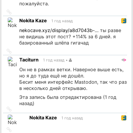
пожалуйста.
Ссылка
на
Nokita Kaze
1 год назад
источник
nekocave.xyz/display/a8d7043b-…
ты разве
не видишь этот пост? +114% за 6 дней. я
базированный шлёпа гигачад
Ссылка
на
Taciturn
1 год назад
•
источник
Он не в рамках ветки. Наверное выше есть,
но я до туда ещё не дошёл.
Бесит меня интерфейс Mastodon, так что раз
в несколько дней открываю.
Эта запись была отредактирована (
1 год
назад
)
Ссылка
на
Nokita Kaze
1 год назад
источник
Ссылка