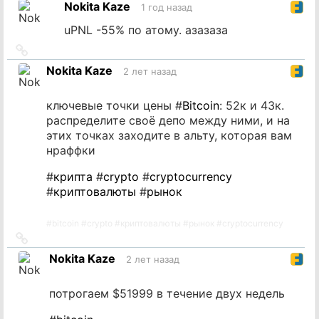
Nokita Kaze
1 год назад
источник
uPNL -55% по атому. азазаза
Ссылка
на
Nokita Kaze
2 лет назад
источник
ключевые точки цены #
Bitcoin
: 52к и 43к.
распределите своё депо между ними, и на
этих точках заходите в альту, которая вам
нраффки
#
крипта
#
crypto
#
cryptocurrency
#
криптовалюты
#
рынок
#
bitcoin
#
crypto
#
криптовалюты
#
рынок
#
cryptocurrency
Ссылка
на
Nokita Kaze
2 лет назад
источник
потрогаем $51999 в течение двух недель