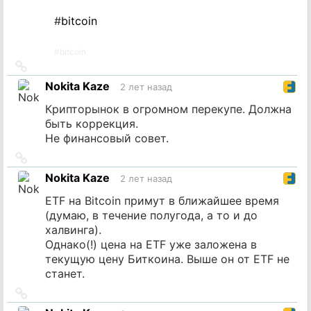
#
bitcoin
#
bitcoin
Ссылка
на
Nokita Kaze
2 лет назад
источник
Крипторынок в огромном перекупе. Должна
быть коррекция.
Не финансовый совет.
Ссылка
на
Nokita Kaze
2 лет назад
источник
ETF на Bitcoin примут в ближайшее время
(думаю, в течение полугода, а то и до
халвинга).
Однако(!) цена на ETF уже заложена в
текущую цену Биткоина. Выше он от ETF не
станет.
Ссылка
на