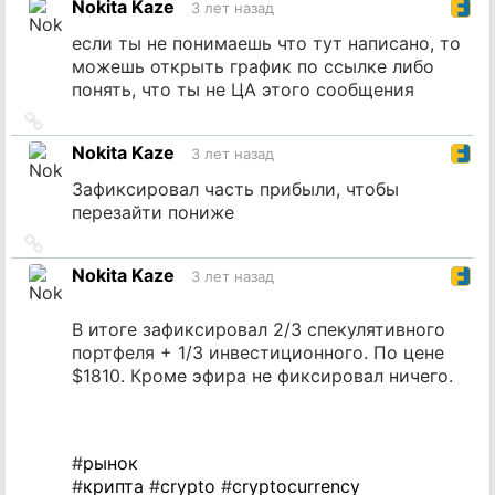
Nokita Kaze
3 лет назад
источник
если ты не понимаешь что тут написано, то
можешь открыть график по ссылке либо
понять, что ты не ЦА этого сообщения
Ссылка
на
Nokita Kaze
3 лет назад
источник
Зафиксировал часть прибыли, чтобы
перезайти пониже
Ссылка
на
Nokita Kaze
3 лет назад
источник
В итоге зафиксировал 2/3 спекулятивного
портфеля + 1/3 инвестиционного. По цене
$1810. Кроме эфира не фиксировал ничего.
#
рынок
#
крипта
#
crypto
#
cryptocurrency