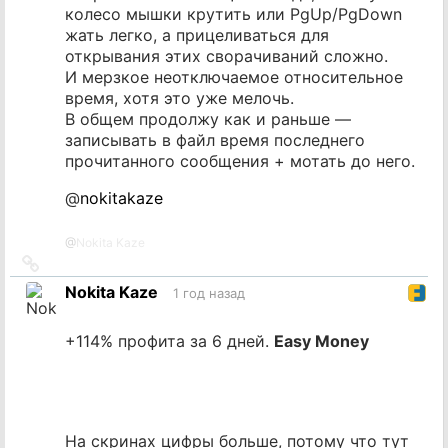
колесо мышки крутить или PgUp/PgDown
жать легко, а прицеливаться для
открывания этих сворачиваний сложно.
И мерзкое неотключаемое относительное
время, хотя это уже мелочь.
В общем продолжу как и раньше —
записывать в файл время последнего
прочитанного сообщения + мотать до него.
@
nokitakaze
@
Nokita Kaze
Ссылка
на
Nokita Kaze
1 год назад
источник
+114% профита за 6 дней.
Easy Money
На скринах цифры больше, потому что тут