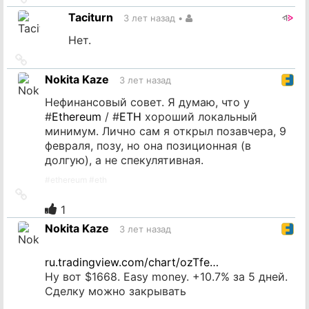
на
Taciturn
3 лет назад
•
источник
Нет.
Ссылка
на
Nokita Kaze
3 лет назад
источник
Нефинансовый совет. Я думаю, что у
#
Ethereum
/ #
ETH
хороший локальный
минимум. Лично сам я открыл позавчера, 9
февраля, позу, но она позиционная (в
долгую), а не спекулятивная.
#
ethereum
#
eth
Ссылка
на
1
источник
Nokita Kaze
3 лет назад
ru.tradingview.com/chart/ozTfe…
Ну вот $1668. Easy money. +10.7% за 5 дней.
Сделку можно закрывать