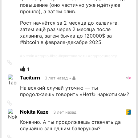
повышение (оно частично уже идёт/уже
прошло), а затем слив.
Рост начнётся за 2 месяца до халвинга,
затем ещё раз через 2 месяца после
халвинга, затем бычка до 120000$ за
#
bitcoin
в феврале-декабре 2025.
#
bitcoin
#
crypto
#
btc
#
криптовалюты
#
cryptocurrency
Ссылка
на
1
источник
Taciturn
3 лет назад
•
На всякий случай уточню — ты
продолжаешь говорить «Нет!» наркотикам?
Ссылка
на
Nokita Kaze
3 лет назад
источник
Конечно. А ты продолжаешь отвечать да
случайно зашедшим балерунам?
Ссылка