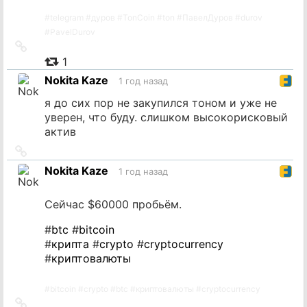
#
telegram
#
дуров
#
TonCoin
#
ton
#
ПавелДуров
#
durov
#
PavelDurov
Ссылка
на
1
источник
Nokita Kaze
1 год назад
я до сих пор не закупился тоном и уже не
уверен, что буду. слишком высокорисковый
актив
Ссылка
на
Nokita Kaze
1 год назад
источник
Сейчас $60000 пробьём.
#
btc
#
bitcoin
#
крипта
#
crypto
#
cryptocurrency
#
криптовалюты
#
bitcoin
#
crypto
#
btc
#
криптовалюты
#
cryptocurrency
Ссылка