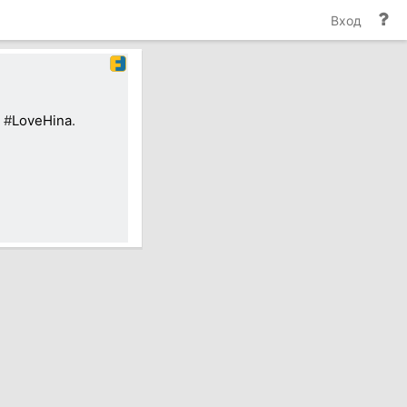
По
Вход
и
до
 #
LoveHina
.