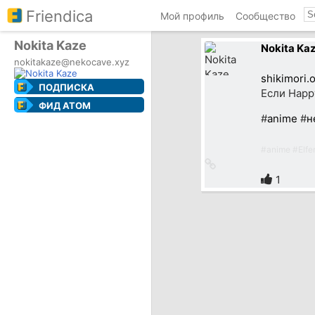
Friendica
Мой профиль
Сообщество
Nokita Kaze
Nokita Ka
nokitakaze@nekocave.xyz
shikimori
ПОДПИСКА
Если Happy
ФИД ATOM
#
anime
#
н
#
anime
#
Elfe
Ссылка
на
1
источник