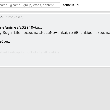
ze
1 год назад
.one/animes/z32949-ku…
 Sugar Life похож на #
KuzuNoHonkai
, то #
ElfenLied
похож на
ебред
nLied
#
небред
#
KuzuNoHonkai
#
LoveHina