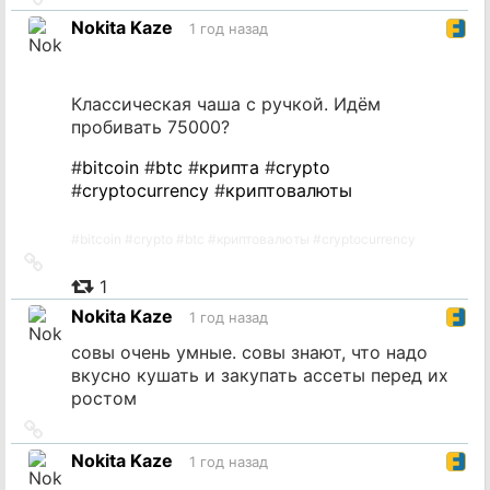
на
Nokita Kaze
1 год назад
источник
Классическая чаша с ручкой. Идём
пробивать 75000?
#
bitcoin
#
btc
#
крипта
#
crypto
#
cryptocurrency
#
криптовалюты
#
bitcoin
#
crypto
#
btc
#
криптовалюты
#
cryptocurrency
Ссылка
на
1
источник
Nokita Kaze
1 год назад
совы очень умные. совы знают, что надо
вкусно кушать и закупать ассеты перед их
ростом
Ссылка
на
Nokita Kaze
1 год назад
источник