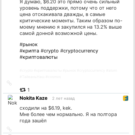
Я думаю, $6.20 это прямо очень сильный
уровень поддержки, потому что от него
цена отскакивала дважды, в самые
критические моменты. Таким образом по-
моему мнению я закупился на 13.2% выше
самой донной возможной цены.
#
рынок
#
крипта
#
crypto
#
cryptocurrency
#
криптовалюты
#
crypto
#
криптовалюты
#
рынок
#
cryptocurrency
#
atom
#
ТайваньНаш
#
cosmos
Ссылка
на
1
источник
Nokita Kaze
2 лет назад
сходили на $6.19, kek.
Мне более чем нормально. Я на полтора
года зашёл
Ссылка
на