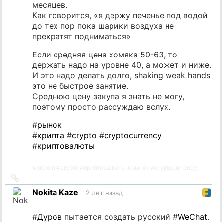
месяцев.
Как говорится, «я держу печенье под водой
до тех пор пока шарики воздуха не
прекратят подниматься»
Если средняя цена хомяка 50-63, то
держать надо на уровне 40, а может и ниже.
И это надо делать долго, shaking weak hands
это не быстрое занятие.
Среднюю цену закупа я знать не могу,
поэтому просто рассуждаю вслух.
#
рынок
#
крипта
#
crypto
#
cryptocurrency
#
криптовалюты
#
bitcoin
#
crypto
#
криптовалюты
#
рынок
#
cryptocurrency
Ссылка
на
Nokita Kaze
2 лет назад
источник
#
Дуров
пытается создать русский #
WeChat
.