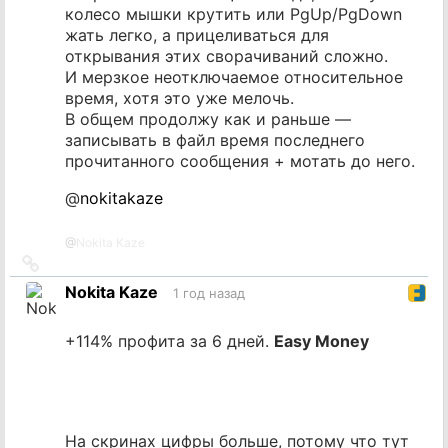
колесо мышки крутить или PgUp/PgDown
жать легко, а прицеливаться для
открывания этих сворачиваний сложно.
И мерзкое неотключаемое относительное
время, хотя это уже мелочь.
В общем продолжу как и раньше —
записывать в файл время последнего
прочитанного сообщения + мотать до него.
@
nokitakaze
@
Nokita Kaze
Ссылка
на
Nokita Kaze
1 год назад
источник
+114% профита за 6 дней.
Easy Money
На скринах цифры больше, потому что тут