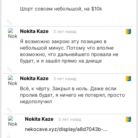
Шорт совсем небольшой, на $10k
Ссылка
на
Nokita Kaze
3 лет назад
источник
Я возможно закрою эту позицию в
небольшой минус. Потому что вполне
возможно, что дальнейшего провала не
будет, и я зашёл прямо на днище
Ссылка
на
Nokita Kaze
3 лет назад
источник
Всё, к чёрту. Закрыл в ноль. Даже если
пролив будет, я ничего не потерял, просто
недополучил
Ссылка
на
Nokita Kaze
3 лет назад
источник
nekocave.xyz/display/a8d7043b-…
Ссылка