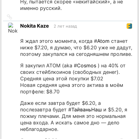
Ну, пытается скорее «некитайский», а не
именно русский.
Ссылка
на
Nokita Kaze
2 лет назад
источник
Я ждал этого момента, когда #
Atom
станет
ниже $7.20, я думаю, что $6.20 уже не дадут,
поэтому закупался на сегодняшнем проливе.
Я закупил ATOM (aka #
Cosmos
) на 40% от
своих стейблкоинов (свободных денег).
Средняя цена этой покупки $7.02
Новая средняя цена этого актива в моём
портфеле: $8.70
Даже если завтра будет $6.20, а
послезавтра будет #
ТайваньНаш
и $5.20, я
пожму плечами. Для меня это нормальная
цена входа. А искать самое дно — дело
неблагодарное.