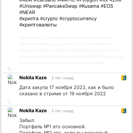
#
Uniswap
#
PancakeSwap
#
Kusama
#
EOS
#
NEAR
#
крипта
#
crypto
#
cryptocurrency
#
криптовалюты
#
bitcoin
#
crypto
#
btc
#
криптовалюты
#
ethereum
#
eth
#
Monero
#
XMR
#
cryptocurrency
#
Binance
#
BNB
#
Tron
#
Polkadot
#
Cardano
#
BitTorrent
#
Eos
#
atom
#
cosmos
#
dot
#
Avalance
#
AVAX
#
1inch
#
AAVE
#
ADA
#
MATIC
#
Polygon
#
0x
#
ZRX
#
Uniswap
#
PancakeSwap
#
Kusama
#
NEAR
Ссылка
на
Nokita Kaze
3 лет назад
источник
Дата закупа 17 ноября 2022, как и было
сказано в стриме от 19 ноября 2022
Ссылка
на
Nokita Kaze
3 лет назад
источник
Забыл.
Портфель №1 это основной.
Портфель №2 это, если вы рисковый