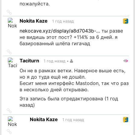
пожалуйста.
Ссылка
на
Nokita Kaze
1 год назад
источник
nekocave.xyz/display/a8d7043b-…
ты разве
не видишь этот пост? +114% за 6 дней. я
базированный шлёпа гигачад
Ссылка
на
Taciturn
1 год назад
•
источник
Он не в рамках ветки. Наверное выше есть,
но я до туда ещё не дошёл.
Бесит меня интерфейс Mastodon, так что раз
в несколько дней открываю.
Эта запись была отредактирована (
1 год
назад
)
Ссылка
на
Nokita Kaze
1 год назад
источник
Ссылка