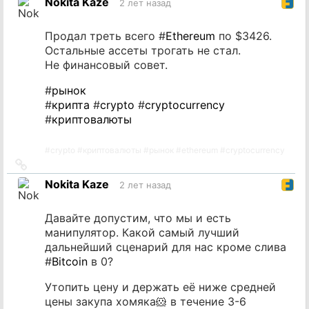
Nokita Kaze
2 лет назад
источник
Продал треть всего #
Ethereum
по $3426.
Остальные ассеты трогать не стал.
Не финансовый совет.
#
рынок
#
крипта
#
crypto
#
cryptocurrency
#
криптовалюты
#
crypto
#
криптовалюты
#
рынок
#
ethereum
#
cryptocurrency
Ссылка
на
Nokita Kaze
2 лет назад
источник
Давайте допустим, что мы и есть
манипулятор. Какой самый лучший
дальнейший сценарий для нас кроме слива
#
Bitcoin
в 0?
Утопить цену и держать её ниже средней
цены закупа хомяка🐹 в течение 3-6