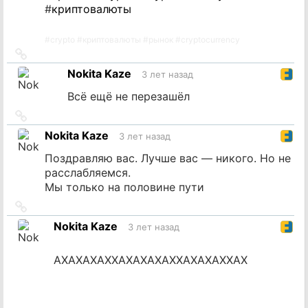
#
криптовалюты
#
crypto
#
криптовалюты
#
рынок
#
cryptocurrency
Ссылка
на
Nokita Kaze
3 лет назад
источник
Всё ещё не перезашёл
Ссылка
на
Nokita Kaze
3 лет назад
источник
Поздравляю вас. Лучше вас — никого. Но не
расслабляемся.
Мы только на половине пути
Ссылка
на
Nokita Kaze
3 лет назад
источник
АХАХАХАХХАХАХАХАХХАХАХАХХАХ