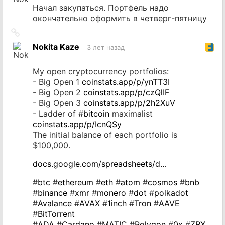
Начал закупаться. Портфель надо
окончательно оформить в четверг-пятницу
Ссылка
на
Nokita Kaze
3 лет назад
источник
My open cryptocurrency portfolios:
- Big Open 1
coinstats.app/p/ynTT3I
- Big Open 2
coinstats.app/p/czQlIF
- Big Open 3
coinstats.app/p/2h2XuV
- Ladder of #
bitcoin
maximalist
coinstats.app/p/IcnQSy
The initial balance of each portfolio is
$100,000.
docs.google.com/spreadsheets/d…
#
btc
#
ethereum
#
eth
#
atom
#
cosmos
#
bnb
#
binance
#
xmr
#
monero
#
dot
#
polkadot
#
Avalance
#
AVAX
#
1inch
#
Tron
#
AAVE
#
BitTorrent
#
ADA
#
Cardano
#
MATIC
#
Polygon
#
0x
#
ZRX