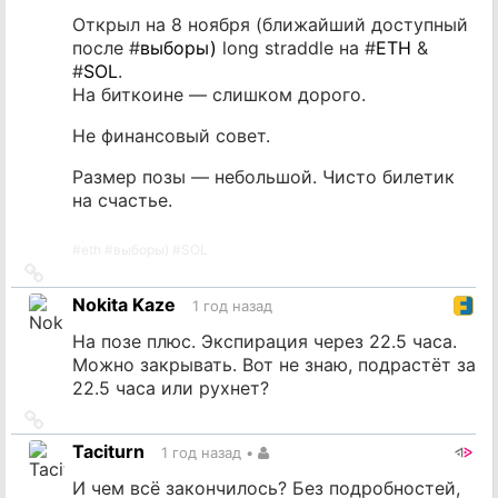
Открыл на 8 ноября (ближайший доступный
после #
выборы)
long straddle на #
ETH
&
#
SOL
.
На биткоине — слишком дорого.
Не финансовый совет.
Размер позы — небольшой. Чисто билетик
на счастье.
#
eth
#
выборы)
#
SOL
Ссылка
на
Nokita Kaze
1 год назад
источник
На позе плюс. Экспирация через 22.5 часа.
Можно закрывать. Вот не знаю, подрастёт за
22.5 часа или рухнет?
Ссылка
на
Taciturn
1 год назад
•
источник
И чем всё закончилось? Без подробностей,