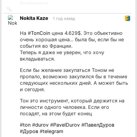
#
cryptocurrency
Ссылка
на
Nokita Kaze
1 год назад
источник
На #
TonCoin
цена 4.629$. Это объективно
очень хорошая цена... была бы, если бы не
события во Франции.
Теперь я даже не уверен, что хочу
вкладываться.
Если бы желание закупаться Тоном не
пропало, возможно закупился бы в течение
следующих нескольких дней. А может быть
и сегодня.
Тон это инструмент, который держится на
личности одного человека. Если его
посадят, на этом будет конец
#
ton
#
durov
#
PavelDurov
#
ПавелДуров
#
Дуров
#
telegram