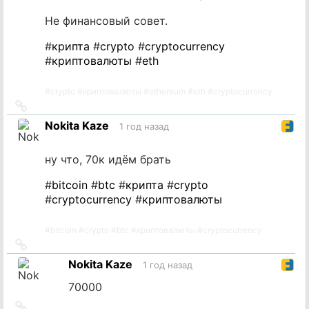
Не финансовый совет.
#
крипта
#
crypto
#
cryptocurrency
#
криптовалюты
#
eth
#
crypto
#
криптовалюты
#
ethereum
#
eth
#
cryptocurrency
Ссылка
на
Nokita Kaze
1 год назад
источник
ну что, 70к идём брать
#
bitcoin
#
btc
#
крипта
#
crypto
#
cryptocurrency
#
криптовалюты
#
bitcoin
#
crypto
#
btc
#
криптовалюты
#
cryptocurrency
Ссылка
на
Nokita Kaze
1 год назад
источник
70000
Ссылка