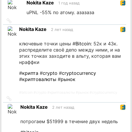
Nokita Kaze
1 год назад
источник
uPNL -55% по атому. азазаза
Ссылка
на
Nokita Kaze
2 лет назад
источник
ключевые точки цены #
Bitcoin
: 52к и 43к.
распределите своё депо между ними, и на
этих точках заходите в альту, которая вам
нраффки
#
крипта
#
crypto
#
cryptocurrency
#
криптовалюты
#
рынок
#
bitcoin
#
crypto
#
криптовалюты
#
рынок
#
cryptocurrency
Ссылка
на
Nokita Kaze
2 лет назад
источник
потрогаем $51999 в течение двух недель