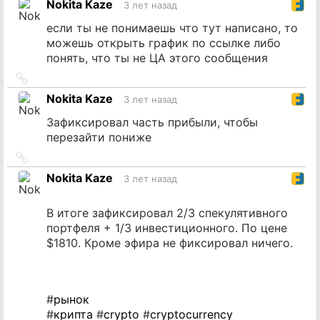
Nokita Kaze
3 лет назад
источник
если ты не понимаешь что тут написано, то
можешь открыть график по ссылке либо
понять, что ты не ЦА этого сообщения
Ссылка
на
Nokita Kaze
3 лет назад
источник
Зафиксировал часть прибыли, чтобы
перезайти пониже
Ссылка
на
Nokita Kaze
3 лет назад
источник
В итоге зафиксировал 2/3 спекулятивного
портфеля + 1/3 инвестиционного. По цене
$1810. Кроме эфира не фиксировал ничего.
#
рынок
#
крипта
#
crypto
#
cryptocurrency