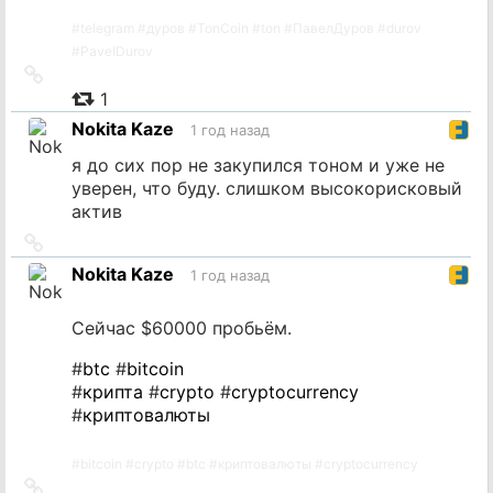
#
telegram
#
дуров
#
TonCoin
#
ton
#
ПавелДуров
#
durov
#
PavelDurov
Ссылка
на
1
источник
Nokita Kaze
1 год назад
я до сих пор не закупился тоном и уже не
уверен, что буду. слишком высокорисковый
актив
Ссылка
на
Nokita Kaze
1 год назад
источник
Сейчас $60000 пробьём.
#
btc
#
bitcoin
#
крипта
#
crypto
#
cryptocurrency
#
криптовалюты
#
bitcoin
#
crypto
#
btc
#
криптовалюты
#
cryptocurrency
Ссылка