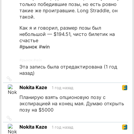
только победившие позы, но есть ровно
такие же проигравшие. Long Straddle, он
такой.
Как я и говорил, размер позы был
небольшой — $194.51, чисто билетик на
счастье
#
рынок
#
win
#
рынок
#
win
Эта запись была отредактирована (
1 год
назад
)
Ссылка
на
Nokita Kaze
1 год назад
источник
Планирую взять опционовую позу с
экспирацией на конец мая. Думаю открыть
позу на $5000
Ссылка
на
Nokita Kaze
1 год назад
источник