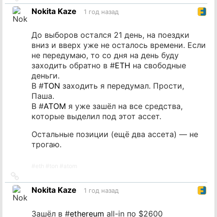
на
Nokita Kaze
1 год назад
источник
До выборов остался 21 день, на поездки
вниз и вверх уже не осталось времени. Если
не передумаю, то со дня на день буду
заходить обратно в #
ETH
на свободные
деньги.
В #
TON
заходить я передумал. Прости,
Паша.
В #
ATOM
я уже зашёл на все средства,
которые выделил под этот ассет.
Остальные позиции (ещё два ассета) — не
трогаю.
#
eth
#
ton
#
atom
Ссылка
на
Nokita Kaze
1 год назад
источник
Зашёл в #
ethereum
all-in по $2600