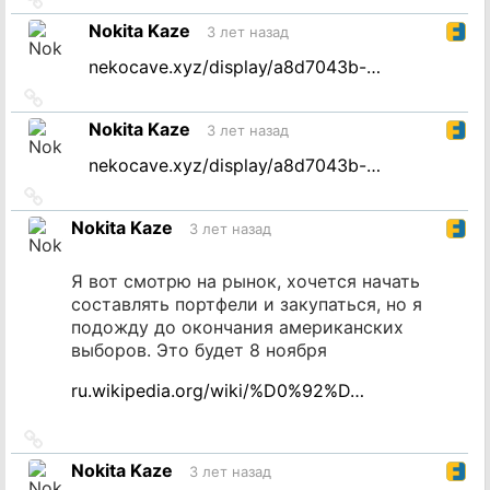
на
Nokita Kaze
3 лет назад
источник
nekocave.xyz/display/a8d7043b-…
Ссылка
на
Nokita Kaze
3 лет назад
источник
nekocave.xyz/display/a8d7043b-…
Ссылка
на
Nokita Kaze
3 лет назад
источник
Я вот смотрю на рынок, хочется начать
составлять портфели и закупаться, но я
подожду до окончания американских
выборов. Это будет 8 ноября
ru.wikipedia.org/wiki/%D0%92%D…
Ссылка
на
Nokita Kaze
3 лет назад
источник