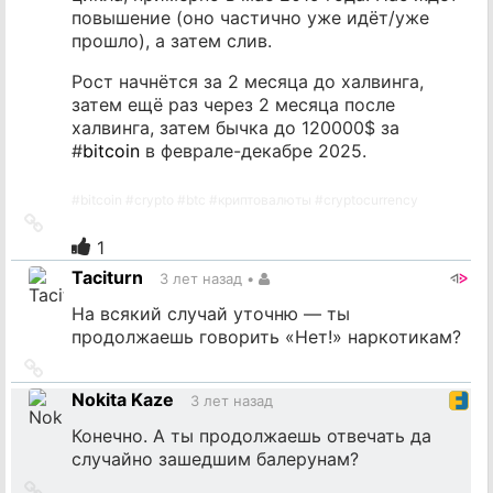
повышение (оно частично уже идёт/уже
прошло), а затем слив.
Рост начнётся за 2 месяца до халвинга,
затем ещё раз через 2 месяца после
халвинга, затем бычка до 120000$ за
#
bitcoin
в феврале-декабре 2025.
#
bitcoin
#
crypto
#
btc
#
криптовалюты
#
cryptocurrency
Ссылка
на
1
источник
Taciturn
3 лет назад
•
На всякий случай уточню — ты
продолжаешь говорить «Нет!» наркотикам?
Ссылка
на
Nokita Kaze
3 лет назад
источник
Конечно. А ты продолжаешь отвечать да
случайно зашедшим балерунам?
Ссылка