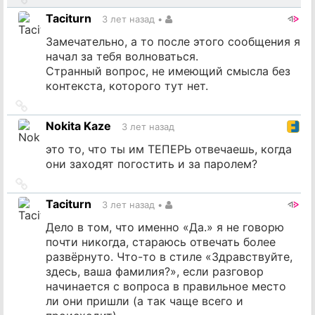
на
Taciturn
3 лет назад
•
источник
Замечательно, а то после этого сообщения я
начал за тебя волноваться.
Странный вопрос, не имеющий смысла без
контекста, которого тут нет.
Ссылка
на
Nokita Kaze
3 лет назад
источник
это то, что ты им ТЕПЕРЬ отвечаешь, когда
они заходят погостить и за паролем?
Ссылка
на
Taciturn
3 лет назад
•
источник
Дело в том, что именно «Да.» я не говорю
почти никогда, стараюсь отвечать более
развёрнуто. Что-то в стиле «Здравствуйте,
здесь, ваша фамилия?», если разговор
начинается с вопроса в правильное место
ли они пришли (а так чаще всего и