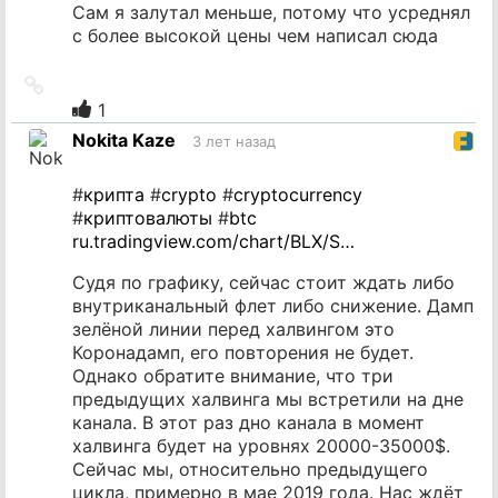
Сам я залутал меньше, потому что усреднял
с более высокой цены чем написал сюда
Ссылка
на
1
источник
Nokita Kaze
3 лет назад
#
крипта
#
crypto
#
cryptocurrency
#
криптовалюты
#
btc
ru.tradingview.com/chart/BLX/S…
Судя по графику, сейчас стоит ждать либо
внутриканальный флет либо снижение. Дамп
зелёной линии перед халвингом это
Коронадамп, его повторения не будет.
Однако обратите внимание, что три
предыдущих халвинга мы встретили на дне
канала. В этот раз дно канала в момент
халвинга будет на уровнях 20000-35000$.
Сейчас мы, относительно предыдущего
цикла, примерно в мае 2019 года. Нас ждёт