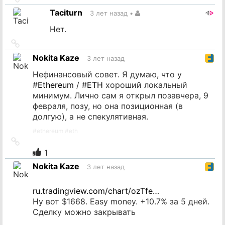
на
Taciturn
3 лет назад
•
источник
Нет.
Ссылка
на
Nokita Kaze
3 лет назад
источник
Нефинансовый совет. Я думаю, что у
#
Ethereum
/ #
ETH
хороший локальный
минимум. Лично сам я открыл позавчера, 9
февраля, позу, но она позиционная (в
долгую), а не спекулятивная.
#
ethereum
#
eth
Ссылка
на
1
источник
Nokita Kaze
3 лет назад
ru.tradingview.com/chart/ozTfe…
Ну вот $1668. Easy money. +10.7% за 5 дней.
Сделку можно закрывать