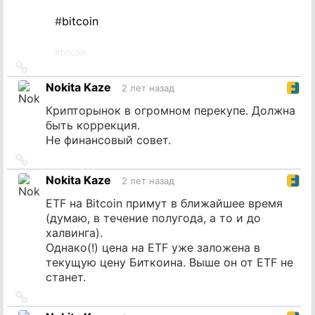
#
bitcoin
#
bitcoin
Ссылка
на
Nokita Kaze
2 лет назад
источник
Крипторынок в огромном перекупе. Должна
быть коррекция.
Не финансовый совет.
Ссылка
на
Nokita Kaze
2 лет назад
источник
ETF на Bitcoin примут в ближайшее время
(думаю, в течение полугода, а то и до
халвинга).
Однако(!) цена на ETF уже заложена в
текущую цену Биткоина. Выше он от ETF не
станет.
Ссылка
на