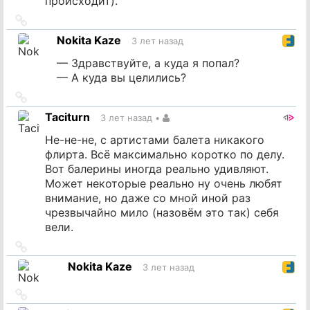
происходит).
Ссылка
на
Nokita Kaze
3 лет назад
источник
— Здравствуйте, а куда я попал?
— А куда вы целились?
Ссылка
на
Taciturn
3 лет назад
•
источник
Не-не-не, с артистами балета никакого
флирта. Всё максимально коротко по делу.
Вот балерины иногда реально удивляют.
Может некоторые реально ну очень любят
внимание, но даже со мной иной раз
чрезвычайно мило (назовём это так) себя
вели.
Ссылка
на
Nokita Kaze
3 лет назад
источник
Ссылка
на