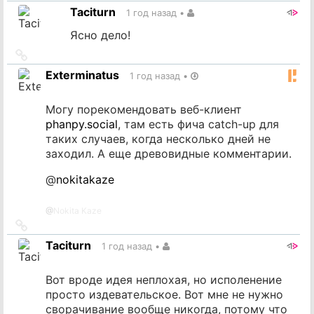
на
Taciturn
1 год назад
•
источник
Ясно дело!
Ссылка
на
Exterminatus
1 год назад
•
источник
Могу порекомендовать веб-клиент
phanpy.social
, там есть фича catch-up для
таких случаев, когда несколько дней не
заходил. А еще древовидные комментарии.
@
nokitakaze
@
Nokita Kaze
Ссылка
на
Taciturn
1 год назад
•
источник
Вот вроде идея неплохая, но исполенение
просто издевательское. Вот мне не нужно
сворачивание вообще никогда, потому что