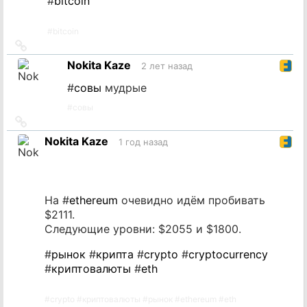
#
bitcoin
#
bitcoin
Ссылка
на
Nokita Kaze
2 лет назад
источник
#
совы
мудрые
#
совы
Ссылка
на
Nokita Kaze
1 год назад
источник
На #
ethereum
очевидно идём пробивать
$2111.
Следующие уровни: $2055 и $1800.
#
рынок
#
крипта
#
crypto
#
cryptocurrency
#
криптовалюты
#
eth
#
crypto
#
криптовалюты
#
рынок
#
ethereum
#
eth