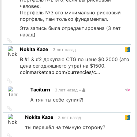
человек.
Портфель №3 это минимально рисковый
портфель, там только фундаментал.
Эта запись была отредактирована (
3 лет
назад
)
Ссылка
на
Nokita Kaze
3 лет назад
источник
В #1 & #2 докупаю CTG по цене $0.2000 (это
цена сегодняшнего утра) на $1500.
coinmarketcap.com/currencies/c…
Ссылка
на
Taciturn
3 лет назад
•
источник
А тян ты себе купил?!
Ссылка
на
Nokita Kaze
3 лет назад
источник
ты перешёл на тёмную сторону?
Ссылка