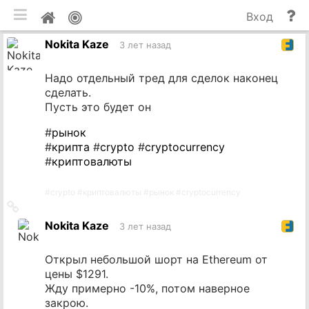
мобильная версия
П
Мой
Вход
и
профиль
Nokita Kaze
до
3 лет назад
Надо отдельный тред для сделок наконец
сделать.
Пусть это будет он
#
рынок
#
крипта
#
crypto
#
cryptocurrency
#
криптовалюты
#
crypto
#
криптовалюты
#
рынок
#
cryptocurrency
Ссылка
на
Nokita Kaze
3 лет назад
источник
Открыл небольшой шорт на Ethereum от
цены $1291.
Жду примерно -10%, потом наверное
закрою.