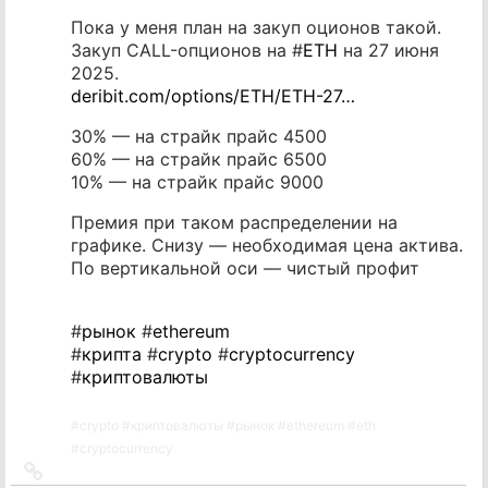
Пока у меня план на закуп оционов такой.
Закуп CALL-опционов на #
ETH
на 27 июня
2025.
deribit.com/options/ETH/ETH-27…
30% — на страйк прайс 4500
60% — на страйк прайс 6500
10% — на страйк прайс 9000
Премия при таком распределении на
графике. Снизу — необходимая цена актива.
По вертикальной оси — чистый профит
#
рынок
#
ethereum
#
крипта
#
crypto
#
cryptocurrency
#
криптовалюты
#
crypto
#
криптовалюты
#
рынок
#
ethereum
#
eth
#
cryptocurrency
Ссылка