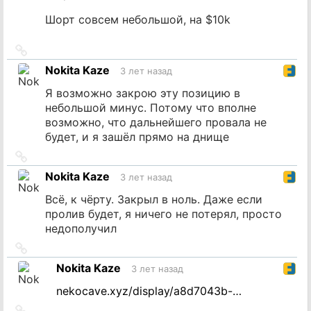
Шорт совсем небольшой, на $10k
Ссылка
на
Nokita Kaze
3 лет назад
источник
Я возможно закрою эту позицию в
небольшой минус. Потому что вполне
возможно, что дальнейшего провала не
будет, и я зашёл прямо на днище
Ссылка
на
Nokita Kaze
3 лет назад
источник
Всё, к чёрту. Закрыл в ноль. Даже если
пролив будет, я ничего не потерял, просто
недополучил
Ссылка
на
Nokita Kaze
3 лет назад
источник
nekocave.xyz/display/a8d7043b-…
Ссылка