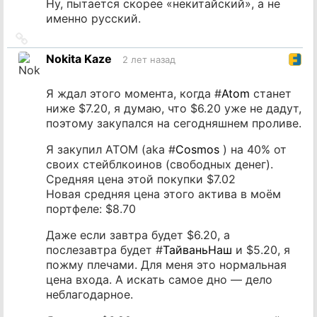
Ну, пытается скорее «некитайский», а не
именно русский.
Ссылка
на
Nokita Kaze
2 лет назад
источник
Я ждал этого момента, когда #
Atom
станет
ниже $7.20, я думаю, что $6.20 уже не дадут,
поэтому закупался на сегодняшнем проливе.
Я закупил ATOM (aka #
Cosmos
) на 40% от
своих стейблкоинов (свободных денег).
Средняя цена этой покупки $7.02
Новая средняя цена этого актива в моём
портфеле: $8.70
Даже если завтра будет $6.20, а
послезавтра будет #
ТайваньНаш
и $5.20, я
пожму плечами. Для меня это нормальная
цена входа. А искать самое дно — дело
неблагодарное.