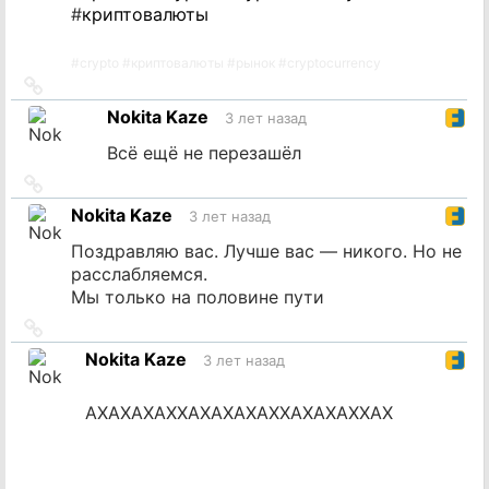
#
криптовалюты
#
crypto
#
криптовалюты
#
рынок
#
cryptocurrency
Ссылка
на
Nokita Kaze
3 лет назад
источник
Всё ещё не перезашёл
Ссылка
на
Nokita Kaze
3 лет назад
источник
Поздравляю вас. Лучше вас — никого. Но не
расслабляемся.
Мы только на половине пути
Ссылка
на
Nokita Kaze
3 лет назад
источник
АХАХАХАХХАХАХАХАХХАХАХАХХАХ