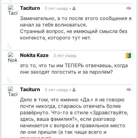
на
Taciturn
3 лет назад
•
источник
Замечательно, а то после этого сообщения я
начал за тебя волноваться.
Странный вопрос, не имеющий смысла без
контекста, которого тут нет.
Ссылка
на
Nokita Kaze
3 лет назад
источник
это то, что ты им ТЕПЕРЬ отвечаешь, когда
они заходят погостить и за паролем?
Ссылка
на
Taciturn
3 лет назад
•
источник
Дело в том, что именно «Да.» я не говорю
почти никогда, стараюсь отвечать более
развёрнуто. Что-то в стиле «Здравствуйте,
здесь, ваша фамилия?», если разговор
начинается с вопроса в правильное место
ли они пришли (а так чаще всего и