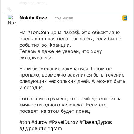
#
cryptocurrency
Ссылка
на
Nokita Kaze
1 год назад
источник
На #
TonCoin
цена 4.629$. Это объективно
очень хорошая цена... была бы, если бы не
события во Франции.
Теперь я даже не уверен, что хочу
вкладываться.
Если бы желание закупаться Тоном не
пропало, возможно закупился бы в течение
следующих нескольких дней. А может быть
и сегодня.
Тон это инструмент, который держится на
личности одного человека. Если его
посадят, на этом будет конец
#
ton
#
durov
#
PavelDurov
#
ПавелДуров
#
Дуров
#
telegram