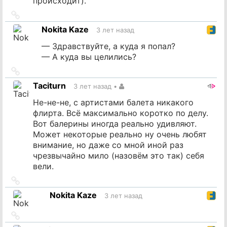
происходит).
Ссылка
на
Nokita Kaze
3 лет назад
источник
— Здравствуйте, а куда я попал?
— А куда вы целились?
Ссылка
на
Taciturn
3 лет назад
•
источник
Не-не-не, с артистами балета никакого
флирта. Всё максимально коротко по делу.
Вот балерины иногда реально удивляют.
Может некоторые реально ну очень любят
внимание, но даже со мной иной раз
чрезвычайно мило (назовём это так) себя
вели.
Ссылка
на
Nokita Kaze
3 лет назад
источник
Ссылка
на