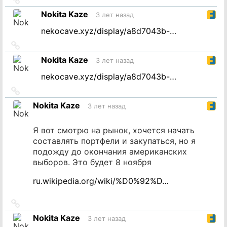
на
Nokita Kaze
3 лет назад
источник
nekocave.xyz/display/a8d7043b-…
Ссылка
на
Nokita Kaze
3 лет назад
источник
nekocave.xyz/display/a8d7043b-…
Ссылка
на
Nokita Kaze
3 лет назад
источник
Я вот смотрю на рынок, хочется начать
составлять портфели и закупаться, но я
подожду до окончания американских
выборов. Это будет 8 ноября
ru.wikipedia.org/wiki/%D0%92%D…
Ссылка
на
Nokita Kaze
3 лет назад
источник