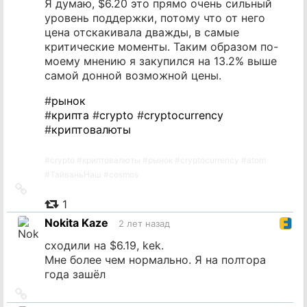
Я думаю, $6.20 это прямо очень сильный
уровень поддержки, потому что от него
цена отскакивала дважды, в самые
критические моменты. Таким образом по-
моему мнению я закупился на 13.2% выше
самой донной возможной цены.
#
рынок
#
крипта
#
crypto
#
cryptocurrency
#
криптовалюты
#
crypto
#
криптовалюты
#
рынок
#
cryptocurrency
#
atom
#
ТайваньНаш
#
cosmos
Ссылка
на
1
источник
Nokita Kaze
2 лет назад
сходили на $6.19, kek.
Мне более чем нормально. Я на полтора
года зашёл
Ссылка
на