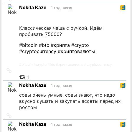
на
Nokita Kaze
1 год назад
источник
Классическая чаша с ручкой. Идём
пробивать 75000?
#
bitcoin
#
btc
#
крипта
#
crypto
#
cryptocurrency
#
криптовалюты
#
bitcoin
#
crypto
#
btc
#
криптовалюты
#
cryptocurrency
Ссылка
на
1
источник
Nokita Kaze
1 год назад
совы очень умные. совы знают, что надо
вкусно кушать и закупать ассеты перед их
ростом
Ссылка
на
Nokita Kaze
1 год назад
источник