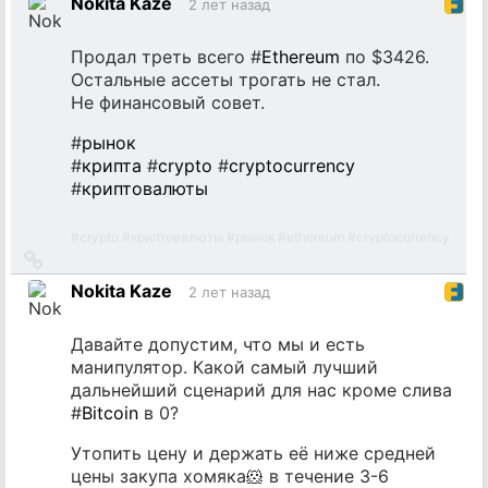
Nokita Kaze
2 лет назад
источник
Продал треть всего #
Ethereum
по $3426.
Остальные ассеты трогать не стал.
Не финансовый совет.
#
рынок
#
крипта
#
crypto
#
cryptocurrency
#
криптовалюты
#
crypto
#
криптовалюты
#
рынок
#
ethereum
#
cryptocurrency
Ссылка
на
Nokita Kaze
2 лет назад
источник
Давайте допустим, что мы и есть
манипулятор. Какой самый лучший
дальнейший сценарий для нас кроме слива
#
Bitcoin
в 0?
Утопить цену и держать её ниже средней
цены закупа хомяка🐹 в течение 3-6