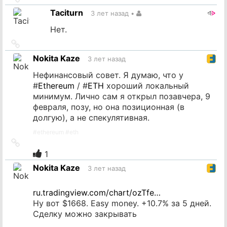
на
Taciturn
3 лет назад
•
источник
Нет.
Ссылка
на
Nokita Kaze
3 лет назад
источник
Нефинансовый совет. Я думаю, что у
#
Ethereum
/ #
ETH
хороший локальный
минимум. Лично сам я открыл позавчера, 9
февраля, позу, но она позиционная (в
долгую), а не спекулятивная.
#
ethereum
#
eth
Ссылка
на
1
источник
Nokita Kaze
3 лет назад
ru.tradingview.com/chart/ozTfe…
Ну вот $1668. Easy money. +10.7% за 5 дней.
Сделку можно закрывать