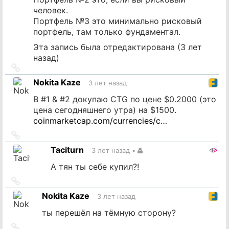
человек.
Портфель №3 это минимально рисковый
портфель, там только фундаментал.
Эта запись была отредактирована (
3 лет
назад
)
Ссылка
на
Nokita Kaze
3 лет назад
источник
В #1 & #2 докупаю CTG по цене $0.2000 (это
цена сегодняшнего утра) на $1500.
coinmarketcap.com/currencies/c…
Ссылка
на
Taciturn
3 лет назад
•
источник
А тян ты себе купил?!
Ссылка
на
Nokita Kaze
3 лет назад
источник
ты перешёл на тёмную сторону?
Ссылка