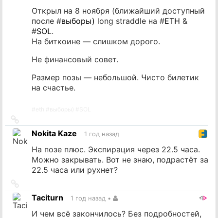
Открыл на 8 ноября (ближайший доступный
после #
выборы)
long straddle на #
ETH
&
#
SOL
.
На биткоине — слишком дорого.
Не финансовый совет.
Размер позы — небольшой. Чисто билетик
на счастье.
#
eth
#
выборы)
#
SOL
Ссылка
на
Nokita Kaze
1 год назад
источник
На позе плюс. Экспирация через 22.5 часа.
Можно закрывать. Вот не знаю, подрастёт за
22.5 часа или рухнет?
Ссылка
на
Taciturn
1 год назад
•
источник
И чем всё закончилось? Без подробностей,