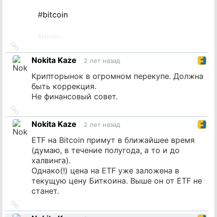
#
bitcoin
#
bitcoin
Ссылка
на
Nokita Kaze
2 лет назад
источник
Крипторынок в огромном перекупе. Должна
быть коррекция.
Не финансовый совет.
Ссылка
на
Nokita Kaze
2 лет назад
источник
ETF на Bitcoin примут в ближайшее время
(думаю, в течение полугода, а то и до
халвинга).
Однако(!) цена на ETF уже заложена в
текущую цену Биткоина. Выше он от ETF не
станет.
Ссылка
на