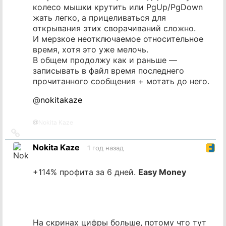
колесо мышки крутить или PgUp/PgDown
жать легко, а прицеливаться для
открывания этих сворачиваний сложно.
И мерзкое неотключаемое относительное
время, хотя это уже мелочь.
В общем продолжу как и раньше —
записывать в файл время последнего
прочитанного сообщения + мотать до него.
@
nokitakaze
@
Nokita Kaze
Ссылка
на
Nokita Kaze
1 год назад
источник
+114% профита за 6 дней.
Easy Money
На скринах цифры больше, потому что тут