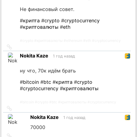
Не финансовый совет.
#
крипта
#
crypto
#
cryptocurrency
#
криптовалюты
#
eth
#
crypto
#
криптовалюты
#
ethereum
#
eth
#
cryptocurrency
Ссылка
на
Nokita Kaze
1 год назад
источник
ну что, 70к идём брать
#
bitcoin
#
btc
#
крипта
#
crypto
#
cryptocurrency
#
криптовалюты
#
bitcoin
#
crypto
#
btc
#
криптовалюты
#
cryptocurrency
Ссылка
на
Nokita Kaze
1 год назад
источник
70000
Ссылка