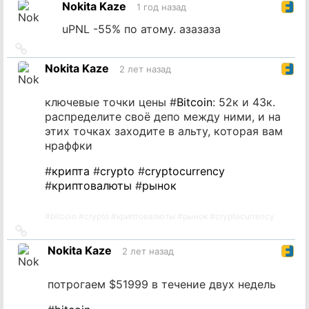
Nokita Kaze
1 год назад
источник
uPNL -55% по атому. азазаза
Ссылка
на
Nokita Kaze
2 лет назад
источник
ключевые точки цены #
Bitcoin
: 52к и 43к.
распределите своё депо между ними, и на
этих точках заходите в альту, которая вам
нраффки
#
крипта
#
crypto
#
cryptocurrency
#
криптовалюты
#
рынок
#
bitcoin
#
crypto
#
криптовалюты
#
рынок
#
cryptocurrency
Ссылка
на
Nokita Kaze
2 лет назад
источник
потрогаем $51999 в течение двух недель