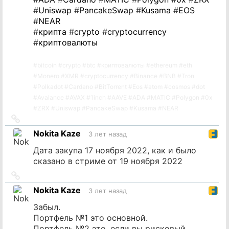
#
Uniswap
#
PancakeSwap
#
Kusama
#
EOS
#
NEAR
#
крипта
#
crypto
#
cryptocurrency
#
криптовалюты
#
bitcoin
#
crypto
#
btc
#
криптовалюты
#
ethereum
#
eth
#
Monero
#
XMR
#
cryptocurrency
#
Binance
#
BNB
#
Tron
#
Polkadot
#
Cardano
#
BitTorrent
#
Eos
#
atom
#
cosmos
#
dot
#
Avalance
#
AVAX
#
1inch
#
AAVE
#
ADA
#
MATIC
#
Polygon
#
0x
#
ZRX
#
Uniswap
#
PancakeSwap
#
Kusama
#
NEAR
Ссылка
на
Nokita Kaze
3 лет назад
источник
Дата закупа 17 ноября 2022, как и было
сказано в стриме от 19 ноября 2022
Ссылка
на
Nokita Kaze
3 лет назад
источник
Забыл.
Портфель №1 это основной.
Портфель №2 это, если вы рисковый