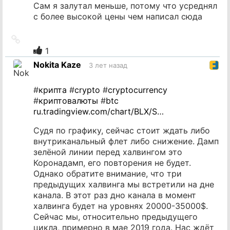
Сам я залутал меньше, потому что усреднял
с более высокой цены чем написал сюда
Ссылка
на
1
источник
Nokita Kaze
3 лет назад
#
крипта
#
crypto
#
cryptocurrency
#
криптовалюты
#
btc
ru.tradingview.com/chart/BLX/S…
Судя по графику, сейчас стоит ждать либо
внутриканальный флет либо снижение. Дамп
зелёной линии перед халвингом это
Коронадамп, его повторения не будет.
Однако обратите внимание, что три
предыдущих халвинга мы встретили на дне
канала. В этот раз дно канала в момент
халвинга будет на уровнях 20000-35000$.
Сейчас мы, относительно предыдущего
цикла, примерно в мае 2019 года. Нас ждёт