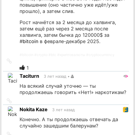
повышение (оно частично уже идёт/уже
прошло), а затем слив.
Рост начнётся за 2 месяца до халвинга,
затем ещё раз через 2 месяца после
халвинга, затем бычка до 120000$ за
#
bitcoin
в феврале-декабре 2025.
#
bitcoin
#
crypto
#
btc
#
криптовалюты
#
cryptocurrency
Ссылка
на
1
источник
Taciturn
3 лет назад
•
На всякий случай уточню — ты
продолжаешь говорить «Нет!» наркотикам?
Ссылка
на
Nokita Kaze
3 лет назад
источник
Конечно. А ты продолжаешь отвечать да
случайно зашедшим балерунам?
Ссылка