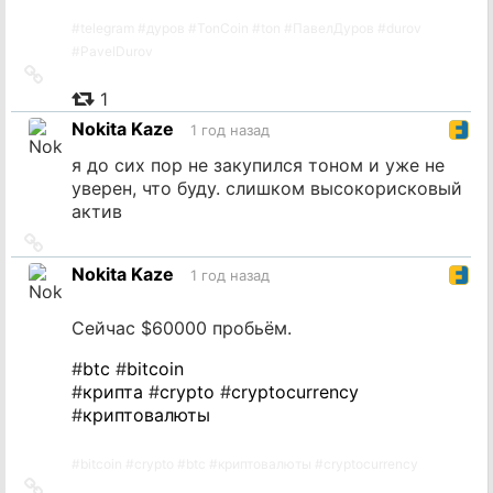
#
telegram
#
дуров
#
TonCoin
#
ton
#
ПавелДуров
#
durov
#
PavelDurov
Ссылка
на
1
источник
Nokita Kaze
1 год назад
я до сих пор не закупился тоном и уже не
уверен, что буду. слишком высокорисковый
актив
Ссылка
на
Nokita Kaze
1 год назад
источник
Сейчас $60000 пробьём.
#
btc
#
bitcoin
#
крипта
#
crypto
#
cryptocurrency
#
криптовалюты
#
bitcoin
#
crypto
#
btc
#
криптовалюты
#
cryptocurrency
Ссылка