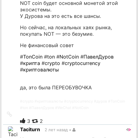
NOT coin будет основной монетой этой
экосистемы.
У Дурова на это есть все шансы.
Но сейчас, на локальных хаях рынка,
покупать NOT — это безумие.
Не финансовый совет
#
TonCoin
#
ton
#
NotCoin
#
ПавелДуров
#
крипта
#
crypto
#
cryptocurrency
#
криптовалюты
да, это была ПЕРЕОБУВОЧКА
#
crypto
#
криптовалюты
#
cryptocurrency
#
дуров
#
TonCoin
#
ton
#
ПавелДуров
#
WeChat
#
NotCoin
Ссылка
на
3
2
источник
Taciturn
2 лет назад
•