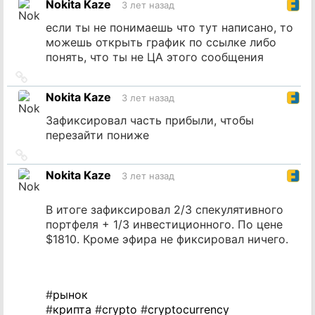
Nokita Kaze
3 лет назад
источник
если ты не понимаешь что тут написано, то
можешь открыть график по ссылке либо
понять, что ты не ЦА этого сообщения
Ссылка
на
Nokita Kaze
3 лет назад
источник
Зафиксировал часть прибыли, чтобы
перезайти пониже
Ссылка
на
Nokita Kaze
3 лет назад
источник
В итоге зафиксировал 2/3 спекулятивного
портфеля + 1/3 инвестиционного. По цене
$1810. Кроме эфира не фиксировал ничего.
#
рынок
#
крипта
#
crypto
#
cryptocurrency