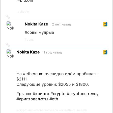
#
bitcoin
#
bitcoin
Ссылка
на
Nokita Kaze
2 лет назад
источник
#
совы
мудрые
#
совы
Ссылка
на
Nokita Kaze
1 год назад
источник
На #
ethereum
очевидно идём пробивать
$2111.
Следующие уровни: $2055 и $1800.
#
рынок
#
крипта
#
crypto
#
cryptocurrency
#
криптовалюты
#
eth
#
crypto
#
криптовалюты
#
рынок
#
ethereum
#
eth