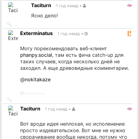
на
Taciturn
1 год назад
•
источник
Ясно дело!
Ссылка
на
Exterminatus
1 год назад
•
источник
Могу порекомендовать веб-клиент
phanpy.social
, там есть фича catch-up для
таких случаев, когда несколько дней не
заходил. А еще древовидные комментарии.
@
nokitakaze
@
Nokita Kaze
Ссылка
на
Taciturn
1 год назад
•
источник
Вот вроде идея неплохая, но исполенение
просто издевательское. Вот мне не нужно
сворачивание вообще никогда, потому что