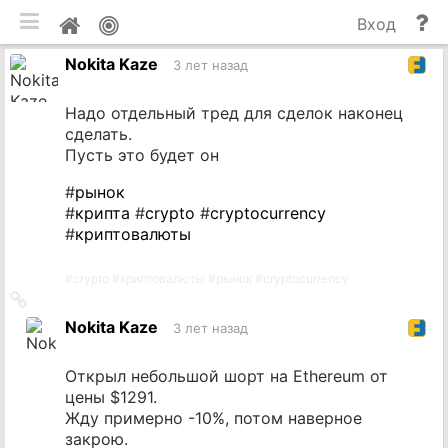
мобильная версия
П
Мой
Вход
и
профиль
Nokita Kaze
до
3 лет назад
Надо отдельный тред для сделок наконец
сделать.
Пусть это будет он
#
рынок
#
крипта
#
crypto
#
cryptocurrency
#
криптовалюты
#
crypto
#
криптовалюты
#
рынок
#
cryptocurrency
Ссылка
на
Nokita Kaze
3 лет назад
источник
Открыл небольшой шорт на Ethereum от
цены $1291.
Жду примерно -10%, потом наверное
закрою.