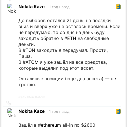
на
Nokita Kaze
1 год назад
источник
До выборов остался 21 день, на поездки
вниз и вверх уже не осталось времени. Если
не передумаю, то со дня на день буду
заходить обратно в #
ETH
на свободные
деньги.
В #
TON
заходить я передумал. Прости,
Паша.
В #
ATOM
я уже зашёл на все средства,
которые выделил под этот ассет.
Остальные позиции (ещё два ассета) — не
трогаю.
#
eth
#
ton
#
atom
Ссылка
на
Nokita Kaze
1 год назад
источник
Зашёл в #
ethereum
all-in по $2600