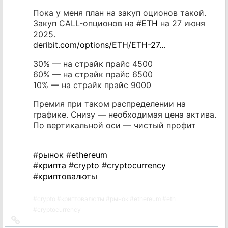
Пока у меня план на закуп оционов такой.
Закуп CALL-опционов на #
ETH
на 27 июня
2025.
deribit.com/options/ETH/ETH-27…
30% — на страйк прайс 4500
60% — на страйк прайс 6500
10% — на страйк прайс 9000
Премия при таком распределении на
графике. Снизу — необходимая цена актива.
По вертикальной оси — чистый профит
#
рынок
#
ethereum
#
крипта
#
crypto
#
cryptocurrency
#
криптовалюты
#
crypto
#
криптовалюты
#
рынок
#
ethereum
#
eth
#
cryptocurrency
Ссылка