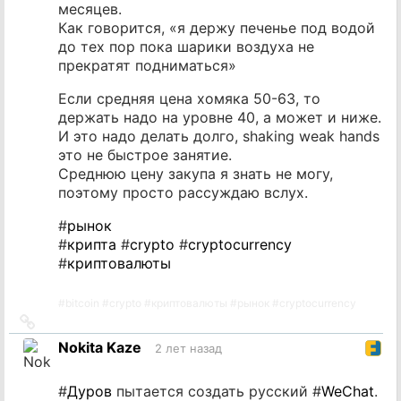
месяцев.
Как говорится, «я держу печенье под водой
до тех пор пока шарики воздуха не
прекратят подниматься»
Если средняя цена хомяка 50-63, то
держать надо на уровне 40, а может и ниже.
И это надо делать долго, shaking weak hands
это не быстрое занятие.
Среднюю цену закупа я знать не могу,
поэтому просто рассуждаю вслух.
#
рынок
#
крипта
#
crypto
#
cryptocurrency
#
криптовалюты
#
bitcoin
#
crypto
#
криптовалюты
#
рынок
#
cryptocurrency
Ссылка
на
Nokita Kaze
2 лет назад
источник
#
Дуров
пытается создать русский #
WeChat
.