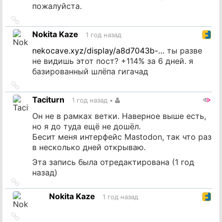
пожалуйста.
Ссылка
на
Nokita Kaze
1 год назад
источник
nekocave.xyz/display/a8d7043b-…
ты разве
не видишь этот пост? +114% за 6 дней. я
базированный шлёпа гигачад
Ссылка
на
Taciturn
1 год назад
•
источник
Он не в рамках ветки. Наверное выше есть,
но я до туда ещё не дошёл.
Бесит меня интерфейс Mastodon, так что раз
в несколько дней открываю.
Эта запись была отредактирована (
1 год
назад
)
Ссылка
на
Nokita Kaze
1 год назад
источник
Ссылка