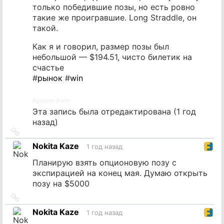
только победившие позы, но есть ровно
такие же проигравшие. Long Straddle, он
такой.
Как я и говорил, размер позы был
небольшой — $194.51, чисто билетик на
счастье
#
рынок
#
win
#
рынок
#
win
Эта запись была отредактирована (
1 год
назад
)
Ссылка
на
Nokita Kaze
1 год назад
источник
Планирую взять опционовую позу с
экспирацией на конец мая. Думаю открыть
позу на $5000
Ссылка
на
Nokita Kaze
1 год назад
источник