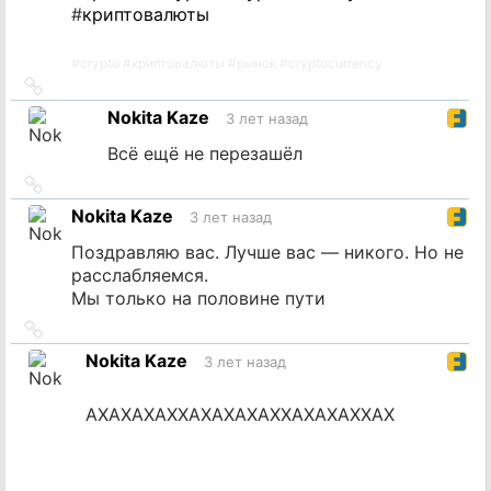
#
криптовалюты
#
crypto
#
криптовалюты
#
рынок
#
cryptocurrency
Ссылка
на
Nokita Kaze
3 лет назад
источник
Всё ещё не перезашёл
Ссылка
на
Nokita Kaze
3 лет назад
источник
Поздравляю вас. Лучше вас — никого. Но не
расслабляемся.
Мы только на половине пути
Ссылка
на
Nokita Kaze
3 лет назад
источник
АХАХАХАХХАХАХАХАХХАХАХАХХАХ