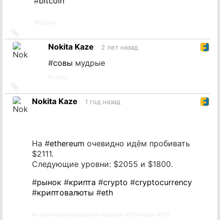
#
bitcoin
#
bitcoin
Ссылка
на
Nokita Kaze
2 лет назад
источник
#
совы
мудрые
#
совы
Ссылка
на
Nokita Kaze
1 год назад
источник
На #
ethereum
очевидно идём пробивать
$2111.
Следующие уровни: $2055 и $1800.
#
рынок
#
крипта
#
crypto
#
cryptocurrency
#
криптовалюты
#
eth
#
crypto
#
криптовалюты
#
рынок
#
ethereum
#
eth