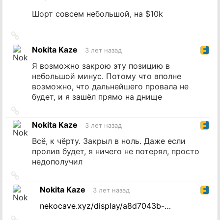
Шорт совсем небольшой, на $10k
Ссылка
на
Nokita Kaze
3 лет назад
источник
Я возможно закрою эту позицию в
небольшой минус. Потому что вполне
возможно, что дальнейшего провала не
будет, и я зашёл прямо на днище
Ссылка
на
Nokita Kaze
3 лет назад
источник
Всё, к чёрту. Закрыл в ноль. Даже если
пролив будет, я ничего не потерял, просто
недополучил
Ссылка
на
Nokita Kaze
3 лет назад
источник
nekocave.xyz/display/a8d7043b-…
Ссылка