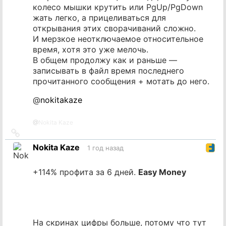
колесо мышки крутить или PgUp/PgDown
жать легко, а прицеливаться для
открывания этих сворачиваний сложно.
И мерзкое неотключаемое относительное
время, хотя это уже мелочь.
В общем продолжу как и раньше —
записывать в файл время последнего
прочитанного сообщения + мотать до него.
@
nokitakaze
@
Nokita Kaze
Ссылка
на
Nokita Kaze
1 год назад
источник
+114% профита за 6 дней.
Easy Money
На скринах цифры больше, потому что тут