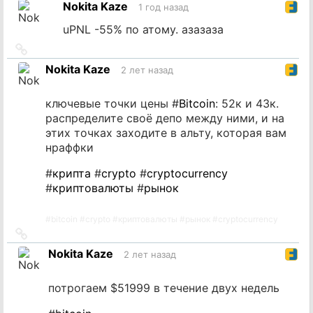
Nokita Kaze
1 год назад
источник
uPNL -55% по атому. азазаза
Ссылка
на
Nokita Kaze
2 лет назад
источник
ключевые точки цены #
Bitcoin
: 52к и 43к.
распределите своё депо между ними, и на
этих точках заходите в альту, которая вам
нраффки
#
крипта
#
crypto
#
cryptocurrency
#
криптовалюты
#
рынок
#
bitcoin
#
crypto
#
криптовалюты
#
рынок
#
cryptocurrency
Ссылка
на
Nokita Kaze
2 лет назад
источник
потрогаем $51999 в течение двух недель