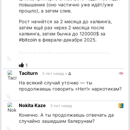
повышение (оно частично уже идёт/уже
прошло), а затем слив.
Рост начнётся за 2 месяца до халвинга,
затем ещё раз через 2 месяца после
халвинга, затем бычка до 120000$ за
#
bitcoin
в феврале-декабре 2025.
#
bitcoin
#
crypto
#
btc
#
криптовалюты
#
cryptocurrency
Ссылка
на
1
источник
Taciturn
3 лет назад
•
На всякий случай уточню — ты
продолжаешь говорить «Нет!» наркотикам?
Ссылка
на
Nokita Kaze
3 лет назад
источник
Конечно. А ты продолжаешь отвечать да
случайно зашедшим балерунам?
Ссылка