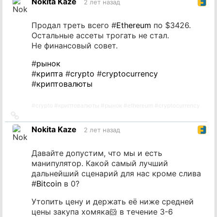
Nokita Kaze
2 лет назад
источник
Продал треть всего #
Ethereum
по $3426.
Остальные ассеты трогать не стал.
Не финансовый совет.
#
рынок
#
крипта
#
crypto
#
cryptocurrency
#
криптовалюты
#
crypto
#
криптовалюты
#
рынок
#
ethereum
#
cryptocurrency
Ссылка
на
Nokita Kaze
2 лет назад
источник
Давайте допустим, что мы и есть
манипулятор. Какой самый лучший
дальнейший сценарий для нас кроме слива
#
Bitcoin
в 0?
Утопить цену и держать её ниже средней
цены закупа хомяка🐹 в течение 3-6