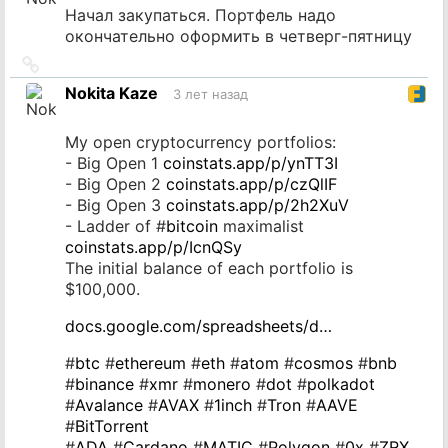
Начал закупаться. Портфель надо
окончательно оформить в четверг-пятницу
Ссылка
на
Nokita Kaze
3 лет назад
источник
My open cryptocurrency portfolios:
- Big Open 1
coinstats.app/p/ynTT3I
- Big Open 2
coinstats.app/p/czQlIF
- Big Open 3
coinstats.app/p/2h2XuV
- Ladder of #
bitcoin
maximalist
coinstats.app/p/IcnQSy
The initial balance of each portfolio is
$100,000.
docs.google.com/spreadsheets/d…
#
btc
#
ethereum
#
eth
#
atom
#
cosmos
#
bnb
#
binance
#
xmr
#
monero
#
dot
#
polkadot
#
Avalance
#
AVAX
#
1inch
#
Tron
#
AAVE
#
BitTorrent
#
ADA
#
Cardano
#
MATIC
#
Polygon
#
0x
#
ZRX