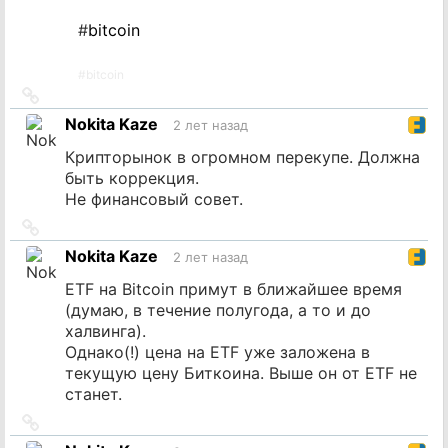
#
bitcoin
#
bitcoin
Ссылка
на
Nokita Kaze
2 лет назад
источник
Крипторынок в огромном перекупе. Должна
быть коррекция.
Не финансовый совет.
Ссылка
на
Nokita Kaze
2 лет назад
источник
ETF на Bitcoin примут в ближайшее время
(думаю, в течение полугода, а то и до
халвинга).
Однако(!) цена на ETF уже заложена в
текущую цену Биткоина. Выше он от ETF не
станет.
Ссылка
на