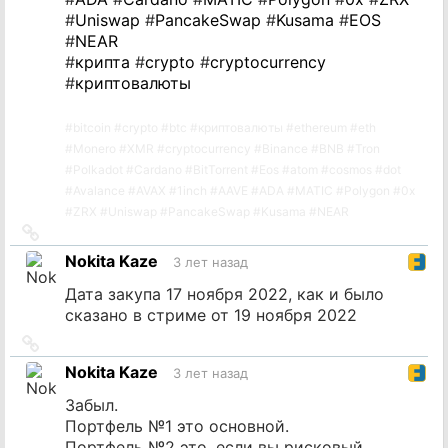
#
Uniswap
#
PancakeSwap
#
Kusama
#
EOS
#
NEAR
#
крипта
#
crypto
#
cryptocurrency
#
криптовалюты
#
bitcoin
#
crypto
#
btc
#
криптовалюты
#
ethereum
#
eth
#
Monero
#
XMR
#
cryptocurrency
#
Binance
#
BNB
#
Tron
#
Polkadot
#
Cardano
#
BitTorrent
#
Eos
#
atom
#
cosmos
#
dot
#
Avalance
#
AVAX
#
1inch
#
AAVE
#
ADA
#
MATIC
#
Polygon
#
0x
#
ZRX
#
Uniswap
#
PancakeSwap
#
Kusama
#
NEAR
Ссылка
на
Nokita Kaze
3 лет назад
источник
Дата закупа 17 ноября 2022, как и было
сказано в стриме от 19 ноября 2022
Ссылка
на
Nokita Kaze
3 лет назад
источник
Забыл.
Портфель №1 это основной.
Портфель №2 это, если вы рисковый