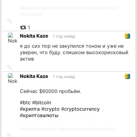
#
telegram
#
дуров
#
TonCoin
#
ton
#
ПавелДуров
#
durov
#
PavelDurov
Ссылка
на
1
источник
Nokita Kaze
1 год назад
я до сих пор не закупился тоном и уже не
уверен, что буду. слишком высокорисковый
актив
Ссылка
на
Nokita Kaze
1 год назад
источник
Сейчас $60000 пробьём.
#
btc
#
bitcoin
#
крипта
#
crypto
#
cryptocurrency
#
криптовалюты
#
bitcoin
#
crypto
#
btc
#
криптовалюты
#
cryptocurrency
Ссылка