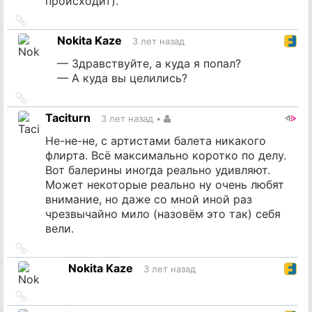
происходит).
Ссылка
на
Nokita Kaze
3 лет назад
источник
— Здравствуйте, а куда я попал?
— А куда вы целились?
Ссылка
на
Taciturn
3 лет назад
•
источник
Не-не-не, с артистами балета никакого
флирта. Всё максимально коротко по делу.
Вот балерины иногда реально удивляют.
Может некоторые реально ну очень любят
внимание, но даже со мной иной раз
чрезвычайно мило (назовём это так) себя
вели.
Ссылка
на
Nokita Kaze
3 лет назад
источник
Ссылка
на