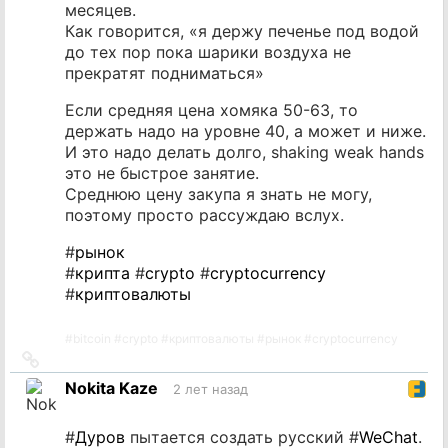
месяцев.
Как говорится, «я держу печенье под водой
до тех пор пока шарики воздуха не
прекратят подниматься»
Если средняя цена хомяка 50-63, то
держать надо на уровне 40, а может и ниже.
И это надо делать долго, shaking weak hands
это не быстрое занятие.
Среднюю цену закупа я знать не могу,
поэтому просто рассуждаю вслух.
#
рынок
#
крипта
#
crypto
#
cryptocurrency
#
криптовалюты
#
bitcoin
#
crypto
#
криптовалюты
#
рынок
#
cryptocurrency
Ссылка
на
Nokita Kaze
2 лет назад
источник
#
Дуров
пытается создать русский #
WeChat
.