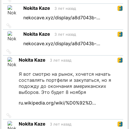
на
Nokita Kaze
3 лет назад
источник
nekocave.xyz/display/a8d7043b-…
Ссылка
на
Nokita Kaze
3 лет назад
источник
nekocave.xyz/display/a8d7043b-…
Ссылка
на
Nokita Kaze
3 лет назад
источник
Я вот смотрю на рынок, хочется начать
составлять портфели и закупаться, но я
подожду до окончания американских
выборов. Это будет 8 ноября
ru.wikipedia.org/wiki/%D0%92%D…
Ссылка
на
Nokita Kaze
3 лет назад
источник