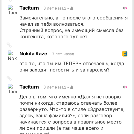
на
Taciturn
3 лет назад
•
источник
Замечательно, а то после этого сообщения я
начал за тебя волноваться.
Странный вопрос, не имеющий смысла без
контекста, которого тут нет.
Ссылка
на
Nokita Kaze
3 лет назад
источник
это то, что ты им ТЕПЕРЬ отвечаешь, когда
они заходят погостить и за паролем?
Ссылка
на
Taciturn
3 лет назад
•
источник
Дело в том, что именно «Да.» я не говорю
почти никогда, стараюсь отвечать более
развёрнуто. Что-то в стиле «Здравствуйте,
здесь, ваша фамилия?», если разговор
начинается с вопроса в правильное место
ли они пришли (а так чаще всего и