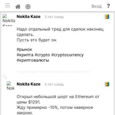
мобильная версия
П
Мой
Вход
и
профиль
Nokita Kaze
до
3 лет назад
Надо отдельный тред для сделок наконец
сделать.
Пусть это будет он
#
рынок
#
крипта
#
crypto
#
cryptocurrency
#
криптовалюты
#
crypto
#
криптовалюты
#
рынок
#
cryptocurrency
Ссылка
на
Nokita Kaze
3 лет назад
источник
Открыл небольшой шорт на Ethereum от
цены $1291.
Жду примерно -10%, потом наверное
закрою.