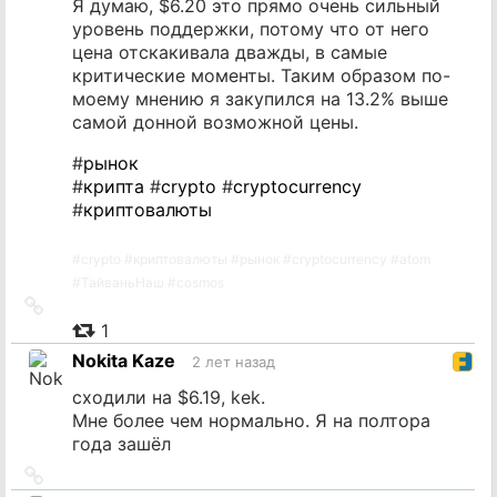
Я думаю, $6.20 это прямо очень сильный
уровень поддержки, потому что от него
цена отскакивала дважды, в самые
критические моменты. Таким образом по-
моему мнению я закупился на 13.2% выше
самой донной возможной цены.
#
рынок
#
крипта
#
crypto
#
cryptocurrency
#
криптовалюты
#
crypto
#
криптовалюты
#
рынок
#
cryptocurrency
#
atom
#
ТайваньНаш
#
cosmos
Ссылка
на
1
источник
Nokita Kaze
2 лет назад
сходили на $6.19, kek.
Мне более чем нормально. Я на полтора
года зашёл
Ссылка
на