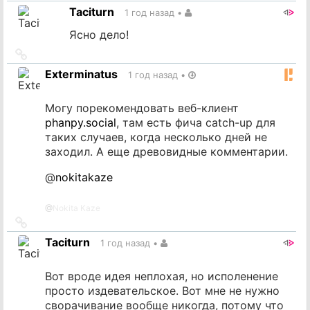
на
Taciturn
1 год назад
•
источник
Ясно дело!
Ссылка
на
Exterminatus
1 год назад
•
источник
Могу порекомендовать веб-клиент
phanpy.social
, там есть фича catch-up для
таких случаев, когда несколько дней не
заходил. А еще древовидные комментарии.
@
nokitakaze
@
Nokita Kaze
Ссылка
на
Taciturn
1 год назад
•
источник
Вот вроде идея неплохая, но исполенение
просто издевательское. Вот мне не нужно
сворачивание вообще никогда, потому что