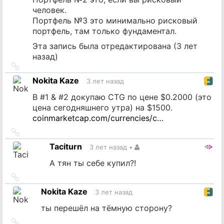
человек.
Портфель №3 это минимально рисковый
портфель, там только фундаментал.
Эта запись была отредактирована (
3 лет
назад
)
Ссылка
на
Nokita Kaze
3 лет назад
источник
В #1 & #2 докупаю CTG по цене $0.2000 (это
цена сегодняшнего утра) на $1500.
coinmarketcap.com/currencies/c…
Ссылка
на
Taciturn
3 лет назад
•
источник
А тян ты себе купил?!
Ссылка
на
Nokita Kaze
3 лет назад
источник
ты перешёл на тёмную сторону?
Ссылка