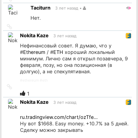
на
Taciturn
3 лет назад
•
источник
Нет.
Ссылка
на
Nokita Kaze
3 лет назад
источник
Нефинансовый совет. Я думаю, что у
#
Ethereum
/ #
ETH
хороший локальный
минимум. Лично сам я открыл позавчера, 9
февраля, позу, но она позиционная (в
долгую), а не спекулятивная.
#
ethereum
#
eth
Ссылка
на
1
источник
Nokita Kaze
3 лет назад
ru.tradingview.com/chart/ozTfe…
Ну вот $1668. Easy money. +10.7% за 5 дней.
Сделку можно закрывать