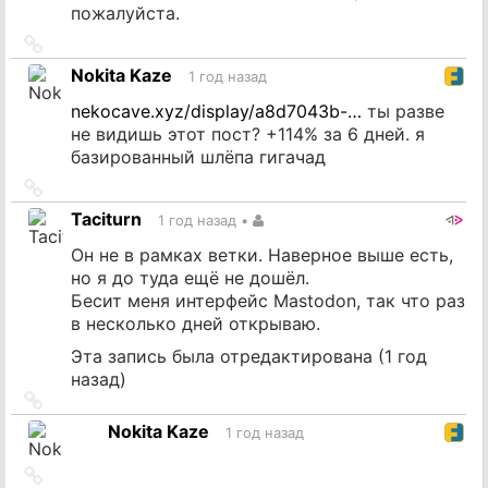
пожалуйста.
Ссылка
на
Nokita Kaze
1 год назад
источник
nekocave.xyz/display/a8d7043b-…
ты разве
не видишь этот пост? +114% за 6 дней. я
базированный шлёпа гигачад
Ссылка
на
Taciturn
1 год назад
•
источник
Он не в рамках ветки. Наверное выше есть,
но я до туда ещё не дошёл.
Бесит меня интерфейс Mastodon, так что раз
в несколько дней открываю.
Эта запись была отредактирована (
1 год
назад
)
Ссылка
на
Nokita Kaze
1 год назад
источник
Ссылка