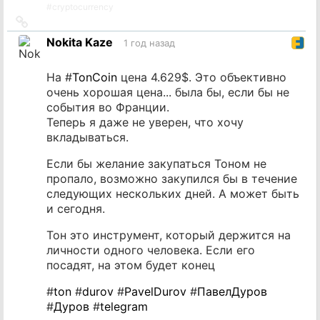
#
cryptocurrency
Ссылка
на
Nokita Kaze
1 год назад
источник
На #
TonCoin
цена 4.629$. Это объективно
очень хорошая цена... была бы, если бы не
события во Франции.
Теперь я даже не уверен, что хочу
вкладываться.
Если бы желание закупаться Тоном не
пропало, возможно закупился бы в течение
следующих нескольких дней. А может быть
и сегодня.
Тон это инструмент, который держится на
личности одного человека. Если его
посадят, на этом будет конец
#
ton
#
durov
#
PavelDurov
#
ПавелДуров
#
Дуров
#
telegram