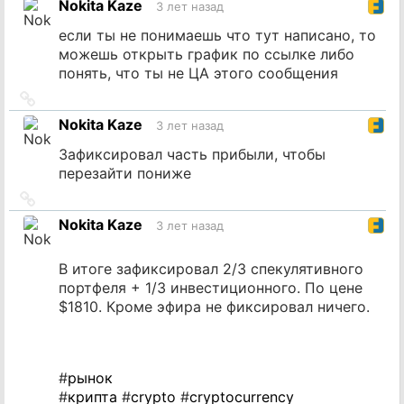
Nokita Kaze
3 лет назад
источник
если ты не понимаешь что тут написано, то
можешь открыть график по ссылке либо
понять, что ты не ЦА этого сообщения
Ссылка
на
Nokita Kaze
3 лет назад
источник
Зафиксировал часть прибыли, чтобы
перезайти пониже
Ссылка
на
Nokita Kaze
3 лет назад
источник
В итоге зафиксировал 2/3 спекулятивного
портфеля + 1/3 инвестиционного. По цене
$1810. Кроме эфира не фиксировал ничего.
#
рынок
#
крипта
#
crypto
#
cryptocurrency