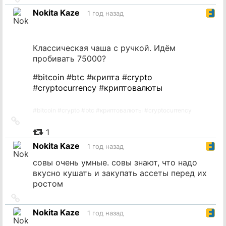
на
Nokita Kaze
1 год назад
источник
Классическая чаша с ручкой. Идём
пробивать 75000?
#
bitcoin
#
btc
#
крипта
#
crypto
#
cryptocurrency
#
криптовалюты
#
bitcoin
#
crypto
#
btc
#
криптовалюты
#
cryptocurrency
Ссылка
на
1
источник
Nokita Kaze
1 год назад
совы очень умные. совы знают, что надо
вкусно кушать и закупать ассеты перед их
ростом
Ссылка
на
Nokita Kaze
1 год назад
источник