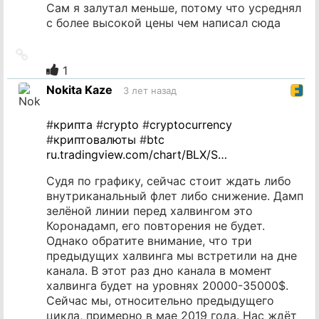
Сам я залутал меньше, потому что усреднял
с более высокой цены чем написал сюда
Ссылка
на
1
источник
Nokita Kaze
3 лет назад
#
крипта
#
crypto
#
cryptocurrency
#
криптовалюты
#
btc
ru.tradingview.com/chart/BLX/S…
Судя по графику, сейчас стоит ждать либо
внутриканальный флет либо снижение. Дамп
зелёной линии перед халвингом это
Коронадамп, его повторения не будет.
Однако обратите внимание, что три
предыдущих халвинга мы встретили на дне
канала. В этот раз дно канала в момент
халвинга будет на уровнях 20000-35000$.
Сейчас мы, относительно предыдущего
цикла, примерно в мае 2019 года. Нас ждёт