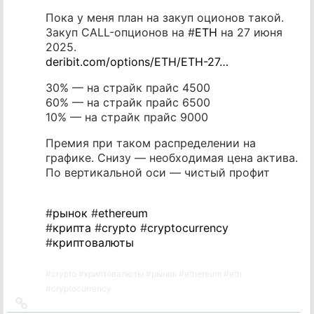
Пока у меня план на закуп оционов такой.
Закуп CALL-опционов на #
ETH
на 27 июня
2025.
deribit.com/options/ETH/ETH-27…
30% — на страйк прайс 4500
60% — на страйк прайс 6500
10% — на страйк прайс 9000
Премия при таком распределении на
графике. Снизу — необходимая цена актива.
По вертикальной оси — чистый профит
#
рынок
#
ethereum
#
крипта
#
crypto
#
cryptocurrency
#
криптовалюты
#
crypto
#
криптовалюты
#
рынок
#
ethereum
#
eth
#
cryptocurrency
Ссылка