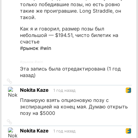
только победившие позы, но есть ровно
такие же проигравшие. Long Straddle, он
такой.
Как я и говорил, размер позы был
небольшой — $194.51, чисто билетик на
счастье
#
рынок
#
win
#
рынок
#
win
Эта запись была отредактирована (
1 год
назад
)
Ссылка
на
Nokita Kaze
1 год назад
источник
Планирую взять опционовую позу с
экспирацией на конец мая. Думаю открыть
позу на $5000
Ссылка
на
Nokita Kaze
1 год назад
источник