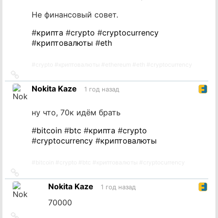
Не финансовый совет.
#
крипта
#
crypto
#
cryptocurrency
#
криптовалюты
#
eth
#
crypto
#
криптовалюты
#
ethereum
#
eth
#
cryptocurrency
Ссылка
на
Nokita Kaze
1 год назад
источник
ну что, 70к идём брать
#
bitcoin
#
btc
#
крипта
#
crypto
#
cryptocurrency
#
криптовалюты
#
bitcoin
#
crypto
#
btc
#
криптовалюты
#
cryptocurrency
Ссылка
на
Nokita Kaze
1 год назад
источник
70000
Ссылка