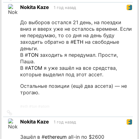
на
Nokita Kaze
1 год назад
источник
До выборов остался 21 день, на поездки
вниз и вверх уже не осталось времени. Если
не передумаю, то со дня на день буду
заходить обратно в #
ETH
на свободные
деньги.
В #
TON
заходить я передумал. Прости,
Паша.
В #
ATOM
я уже зашёл на все средства,
которые выделил под этот ассет.
Остальные позиции (ещё два ассета) — не
трогаю.
#
eth
#
ton
#
atom
Ссылка
на
Nokita Kaze
1 год назад
источник
Зашёл в #
ethereum
all-in по $2600