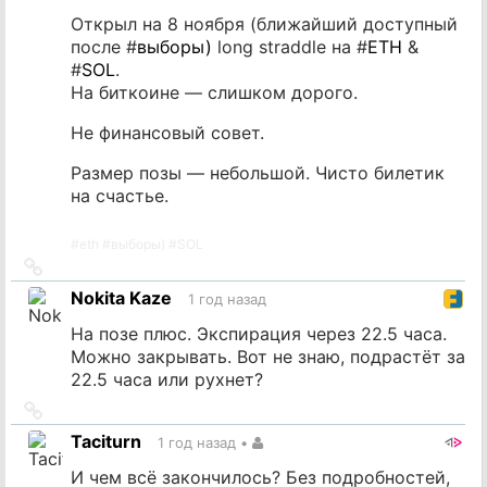
Открыл на 8 ноября (ближайший доступный
после #
выборы)
long straddle на #
ETH
&
#
SOL
.
На биткоине — слишком дорого.
Не финансовый совет.
Размер позы — небольшой. Чисто билетик
на счастье.
#
eth
#
выборы)
#
SOL
Ссылка
на
Nokita Kaze
1 год назад
источник
На позе плюс. Экспирация через 22.5 часа.
Можно закрывать. Вот не знаю, подрастёт за
22.5 часа или рухнет?
Ссылка
на
Taciturn
1 год назад
•
источник
И чем всё закончилось? Без подробностей,