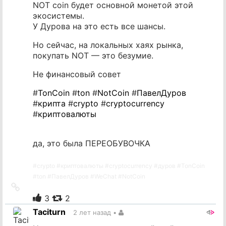
NOT coin будет основной монетой этой
экосистемы.
У Дурова на это есть все шансы.
Но сейчас, на локальных хаях рынка,
покупать NOT — это безумие.
Не финансовый совет
#
TonCoin
#
ton
#
NotCoin
#
ПавелДуров
#
крипта
#
crypto
#
cryptocurrency
#
криптовалюты
да, это была ПЕРЕОБУВОЧКА
#
crypto
#
криптовалюты
#
cryptocurrency
#
дуров
#
TonCoin
#
ton
#
ПавелДуров
#
WeChat
#
NotCoin
Ссылка
на
3
2
источник
Taciturn
2 лет назад
•