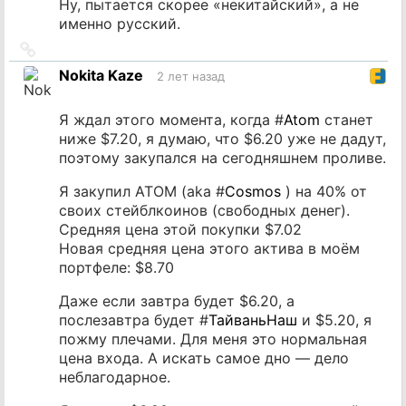
Ну, пытается скорее «некитайский», а не
именно русский.
Ссылка
на
Nokita Kaze
2 лет назад
источник
Я ждал этого момента, когда #
Atom
станет
ниже $7.20, я думаю, что $6.20 уже не дадут,
поэтому закупался на сегодняшнем проливе.
Я закупил ATOM (aka #
Cosmos
) на 40% от
своих стейблкоинов (свободных денег).
Средняя цена этой покупки $7.02
Новая средняя цена этого актива в моём
портфеле: $8.70
Даже если завтра будет $6.20, а
послезавтра будет #
ТайваньНаш
и $5.20, я
пожму плечами. Для меня это нормальная
цена входа. А искать самое дно — дело
неблагодарное.