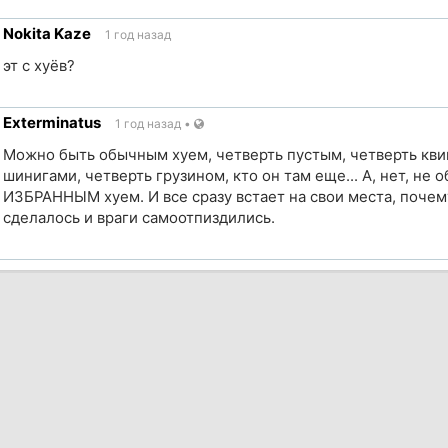
Nokita Kaze
1 год назад
ик
эт с хуёв?
Exterminatus
1 год назад
•
ик
Можно быть обычным хуем, четверть пустым, четверть кви
шинигами, четверть грузином, кто он там еще... А, нет, не 
ИЗБРАННЫМ хуем. И все сразу встает на свои места, почему
сделалось и враги самоотпиздились.
ик