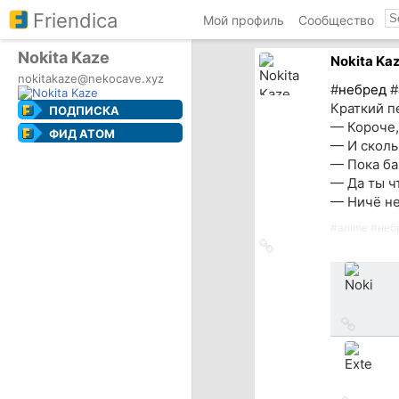
Friendica
Мой профиль
Сообщество
Nokita Kaze
Nokita Ka
nokitakaze@nekocave.xyz
#
небред
#
Краткий п
ПОДПИСКА
— Короче,
ФИД ATOM
— И сколь
— Пока ба
— Да ты ч
— Ничё не 
#
anime
#
неб
Ссылка
на
источник
Ссылка
на
источн