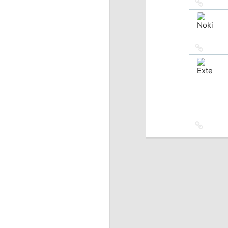
Ссылка
на
источн
Ссылка
на
источн
Ссылка
на
источн