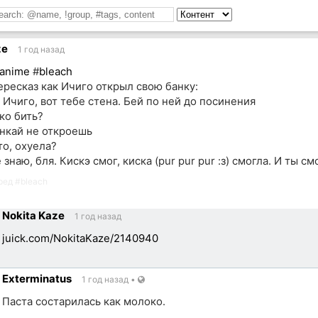
ze
1 год назад
anime
#
bleach
ересказ как Ичиго открыл свою банку:
 Ичиго, вот тебе стена. Бей по ней до посинения
ко бить?
нкай не откроешь
то, охуела?
знаю, бля. Кискэ смог, киска (pur pur pur :з) смогла. И ты с
ред
#
bleach
Nokita Kaze
1 год назад
juick.com/NokitaKaze/2140940
Exterminatus
1 год назад
•
ик
Паста состарилась как молоко.