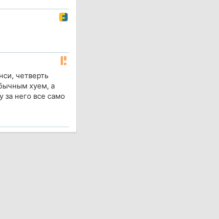
нси, четверть
обычным хуем, а
 за него все само