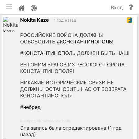
мобильная версия
П
Мой
Вход
и
профиль
Nokita Kaze
до
1 год назад
РОССИЙСКИЕ ВОЙСКА ДОЛЖНЫ
ОСВОБОДИТЬ #
КОНСТАНТИНОПОЛЬ
!
#
КОНСТАНТИНОПОЛЬ
ДОЛЖЕН БЫТЬ НАШ!
ВЫГОНИМ ВРАГОВ ИЗ РУССКОГО ГОРОДА
КОНСТАНТИНОПОЛЯ!
НИКАКИЕ ИСТОРИЧЕСКИЕ СВЯЗИ НЕ
ДОЛЖНЫ ОСТАНОВИТЬ НАС ОТ ВОЗВРАТА
КОНСТАНТИНОПОЛЯ
#
небред
#
небред
#
Константинополь
Эта запись была отредактирована (
1 год
назад
)