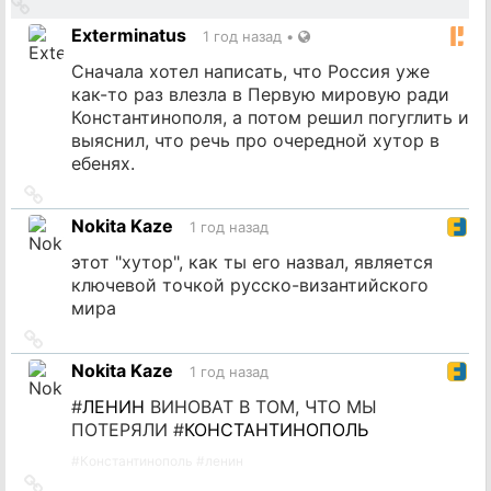
Ссылка
на
Exterminatus
1 год назад
•
источник
Сначала хотел написать, что Россия уже
как-то раз влезла в Первую мировую ради
Константинополя, а потом решил погуглить и
выяснил, что речь про очередной хутор в
ебенях.
Ссылка
на
Nokita Kaze
1 год назад
источник
этот "хутор", как ты его назвал, является
ключевой точкой русско-византийского
мира
Ссылка
на
Nokita Kaze
1 год назад
источник
#
ЛЕНИН
ВИНОВАТ В ТОМ, ЧТО МЫ
ПОТЕРЯЛИ #
КОНСТАНТИНОПОЛЬ
#
Константинополь
#
ленин
Ссылка