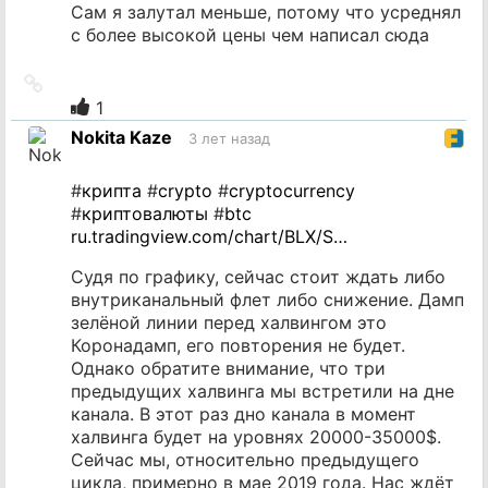
Сам я залутал меньше, потому что усреднял
с более высокой цены чем написал сюда
Ссылка
на
1
источник
Nokita Kaze
3 лет назад
#
крипта
#
crypto
#
cryptocurrency
#
криптовалюты
#
btc
ru.tradingview.com/chart/BLX/S…
Судя по графику, сейчас стоит ждать либо
внутриканальный флет либо снижение. Дамп
зелёной линии перед халвингом это
Коронадамп, его повторения не будет.
Однако обратите внимание, что три
предыдущих халвинга мы встретили на дне
канала. В этот раз дно канала в момент
халвинга будет на уровнях 20000-35000$.
Сейчас мы, относительно предыдущего
цикла, примерно в мае 2019 года. Нас ждёт