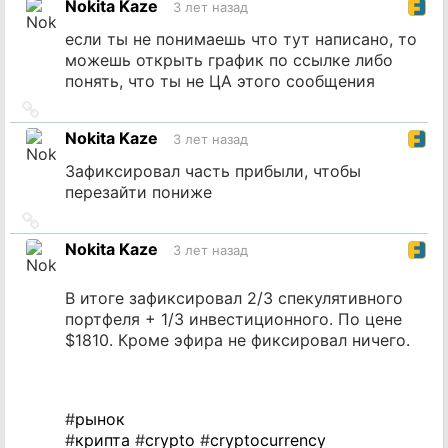
Nokita Kaze
3 лет назад
источник
если ты не понимаешь что тут написано, то
можешь открыть график по ссылке либо
понять, что ты не ЦА этого сообщения
Ссылка
на
Nokita Kaze
3 лет назад
источник
Зафиксировал часть прибыли, чтобы
перезайти пониже
Ссылка
на
Nokita Kaze
3 лет назад
источник
В итоге зафиксировал 2/3 спекулятивного
портфеля + 1/3 инвестиционного. По цене
$1810. Кроме эфира не фиксировал ничего.
#
рынок
#
крипта
#
crypto
#
cryptocurrency