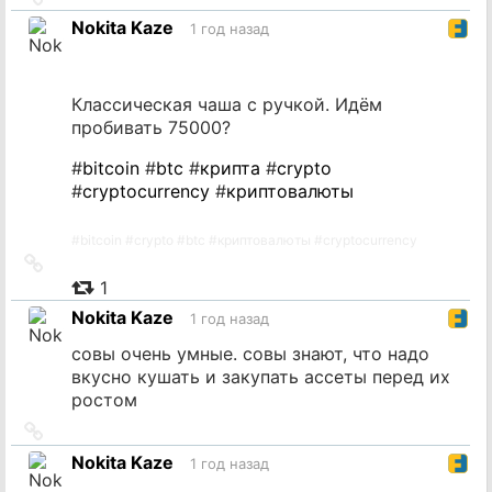
на
Nokita Kaze
1 год назад
источник
Классическая чаша с ручкой. Идём
пробивать 75000?
#
bitcoin
#
btc
#
крипта
#
crypto
#
cryptocurrency
#
криптовалюты
#
bitcoin
#
crypto
#
btc
#
криптовалюты
#
cryptocurrency
Ссылка
на
1
источник
Nokita Kaze
1 год назад
совы очень умные. совы знают, что надо
вкусно кушать и закупать ассеты перед их
ростом
Ссылка
на
Nokita Kaze
1 год назад
источник