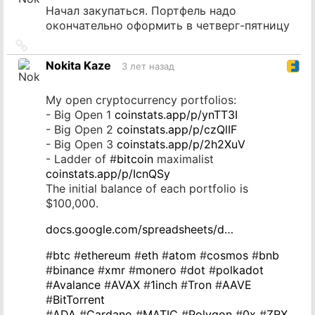
Начал закупаться. Портфель надо
окончательно оформить в четверг-пятницу
Ссылка
на
Nokita Kaze
3 лет назад
источник
My open cryptocurrency portfolios:
- Big Open 1
coinstats.app/p/ynTT3I
- Big Open 2
coinstats.app/p/czQlIF
- Big Open 3
coinstats.app/p/2h2XuV
- Ladder of #
bitcoin
maximalist
coinstats.app/p/IcnQSy
The initial balance of each portfolio is
$100,000.
docs.google.com/spreadsheets/d…
#
btc
#
ethereum
#
eth
#
atom
#
cosmos
#
bnb
#
binance
#
xmr
#
monero
#
dot
#
polkadot
#
Avalance
#
AVAX
#
1inch
#
Tron
#
AAVE
#
BitTorrent
#
ADA
#
Cardano
#
MATIC
#
Polygon
#
0x
#
ZRX