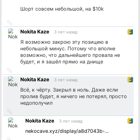
Шорт совсем небольшой, на $10k
Ссылка
на
Nokita Kaze
3 лет назад
источник
Я возможно закрою эту позицию в
небольшой минус. Потому что вполне
возможно, что дальнейшего провала не
будет, и я зашёл прямо на днище
Ссылка
на
Nokita Kaze
3 лет назад
источник
Всё, к чёрту. Закрыл в ноль. Даже если
пролив будет, я ничего не потерял, просто
недополучил
Ссылка
на
Nokita Kaze
3 лет назад
источник
nekocave.xyz/display/a8d7043b-…
Ссылка