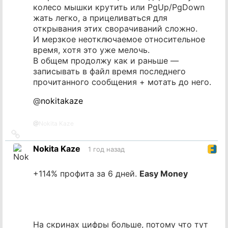
колесо мышки крутить или PgUp/PgDown
жать легко, а прицеливаться для
открывания этих сворачиваний сложно.
И мерзкое неотключаемое относительное
время, хотя это уже мелочь.
В общем продолжу как и раньше —
записывать в файл время последнего
прочитанного сообщения + мотать до него.
@
nokitakaze
@
Nokita Kaze
Ссылка
на
Nokita Kaze
1 год назад
источник
+114% профита за 6 дней.
Easy Money
На скринах цифры больше, потому что тут