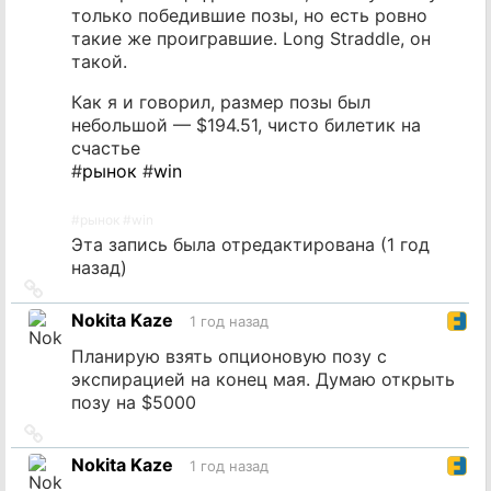
только победившие позы, но есть ровно
такие же проигравшие. Long Straddle, он
такой.
Как я и говорил, размер позы был
небольшой — $194.51, чисто билетик на
счастье
#
рынок
#
win
#
рынок
#
win
Эта запись была отредактирована (
1 год
назад
)
Ссылка
на
Nokita Kaze
1 год назад
источник
Планирую взять опционовую позу с
экспирацией на конец мая. Думаю открыть
позу на $5000
Ссылка
на
Nokita Kaze
1 год назад
источник