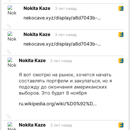
на
Nokita Kaze
3 лет назад
источник
nekocave.xyz/display/a8d7043b-…
Ссылка
на
Nokita Kaze
3 лет назад
источник
nekocave.xyz/display/a8d7043b-…
Ссылка
на
Nokita Kaze
3 лет назад
источник
Я вот смотрю на рынок, хочется начать
составлять портфели и закупаться, но я
подожду до окончания американских
выборов. Это будет 8 ноября
ru.wikipedia.org/wiki/%D0%92%D…
Ссылка
на
Nokita Kaze
3 лет назад
источник