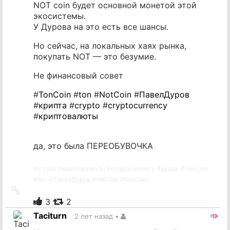
NOT coin будет основной монетой этой
экосистемы.
У Дурова на это есть все шансы.
Но сейчас, на локальных хаях рынка,
покупать NOT — это безумие.
Не финансовый совет
#
TonCoin
#
ton
#
NotCoin
#
ПавелДуров
#
крипта
#
crypto
#
cryptocurrency
#
криптовалюты
да, это была ПЕРЕОБУВОЧКА
#
crypto
#
криптовалюты
#
cryptocurrency
#
дуров
#
TonCoin
#
ton
#
ПавелДуров
#
WeChat
#
NotCoin
Ссылка
на
3
2
источник
Taciturn
2 лет назад
•