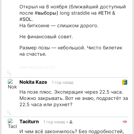
Открыл на 8 ноября (ближайший доступный
после #
выборы)
long straddle на #
ETH
&
#
SOL
.
На биткоине — слишком дорого.
Не финансовый совет.
Размер позы — небольшой. Чисто билетик
на счастье.
#
eth
#
выборы)
#
SOL
Ссылка
на
Nokita Kaze
1 год назад
источник
На позе плюс. Экспирация через 22.5 часа.
Можно закрывать. Вот не знаю, подрастёт за
22.5 часа или рухнет?
Ссылка
на
Taciturn
1 год назад
•
источник
И чем всё закончилось? Без подробностей,