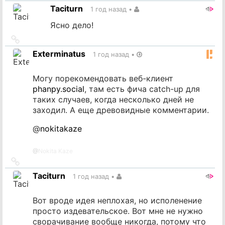
на
Taciturn
1 год назад
•
источник
Ясно дело!
Ссылка
на
Exterminatus
1 год назад
•
источник
Могу порекомендовать веб-клиент
phanpy.social
, там есть фича catch-up для
таких случаев, когда несколько дней не
заходил. А еще древовидные комментарии.
@
nokitakaze
@
Nokita Kaze
Ссылка
на
Taciturn
1 год назад
•
источник
Вот вроде идея неплохая, но исполенение
просто издевательское. Вот мне не нужно
сворачивание вообще никогда, потому что