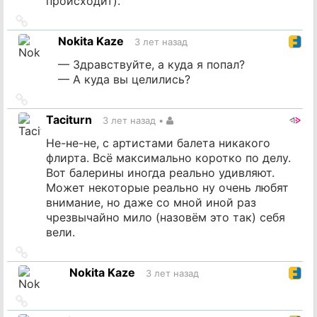
происходит).
Ссылка
на
Nokita Kaze
3 лет назад
источник
— Здравствуйте, а куда я попал?
— А куда вы целились?
Ссылка
на
Taciturn
3 лет назад
•
источник
Не-не-не, с артистами балета никакого
флирта. Всё максимально коротко по делу.
Вот балерины иногда реально удивляют.
Может некоторые реально ну очень любят
внимание, но даже со мной иной раз
чрезвычайно мило (назовём это так) себя
вели.
Ссылка
на
Nokita Kaze
3 лет назад
источник
Ссылка
на