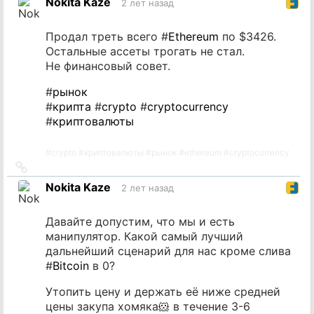
Nokita Kaze
2 лет назад
источник
Продал треть всего #
Ethereum
по $3426.
Остальные ассеты трогать не стал.
Не финансовый совет.
#
рынок
#
крипта
#
crypto
#
cryptocurrency
#
криптовалюты
#
crypto
#
криптовалюты
#
рынок
#
ethereum
#
cryptocurrency
Ссылка
на
Nokita Kaze
2 лет назад
источник
Давайте допустим, что мы и есть
манипулятор. Какой самый лучший
дальнейший сценарий для нас кроме слива
#
Bitcoin
в 0?
Утопить цену и держать её ниже средней
цены закупа хомяка🐹 в течение 3-6