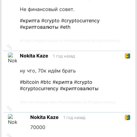
Не финансовый совет.
#
крипта
#
crypto
#
cryptocurrency
#
криптовалюты
#
eth
#
crypto
#
криптовалюты
#
ethereum
#
eth
#
cryptocurrency
Ссылка
на
Nokita Kaze
1 год назад
источник
ну что, 70к идём брать
#
bitcoin
#
btc
#
крипта
#
crypto
#
cryptocurrency
#
криптовалюты
#
bitcoin
#
crypto
#
btc
#
криптовалюты
#
cryptocurrency
Ссылка
на
Nokita Kaze
1 год назад
источник
70000
Ссылка