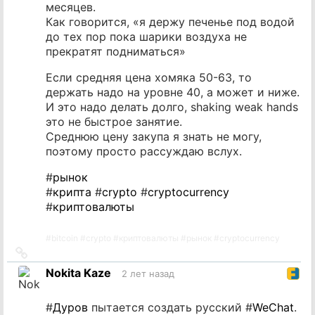
месяцев.
Как говорится, «я держу печенье под водой
до тех пор пока шарики воздуха не
прекратят подниматься»
Если средняя цена хомяка 50-63, то
держать надо на уровне 40, а может и ниже.
И это надо делать долго, shaking weak hands
это не быстрое занятие.
Среднюю цену закупа я знать не могу,
поэтому просто рассуждаю вслух.
#
рынок
#
крипта
#
crypto
#
cryptocurrency
#
криптовалюты
#
bitcoin
#
crypto
#
криптовалюты
#
рынок
#
cryptocurrency
Ссылка
на
Nokita Kaze
2 лет назад
источник
#
Дуров
пытается создать русский #
WeChat
.