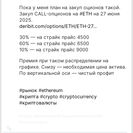
Пока у меня план на закуп оционов такой.
Закуп CALL-опционов на #
ETH
на 27 июня
2025.
deribit.com/options/ETH/ETH-27…
30% — на страйк прайс 4500
60% — на страйк прайс 6500
10% — на страйк прайс 9000
Премия при таком распределении на
графике. Снизу — необходимая цена актива.
По вертикальной оси — чистый профит
#
рынок
#
ethereum
#
крипта
#
crypto
#
cryptocurrency
#
криптовалюты
#
crypto
#
криптовалюты
#
рынок
#
ethereum
#
eth
#
cryptocurrency
Ссылка