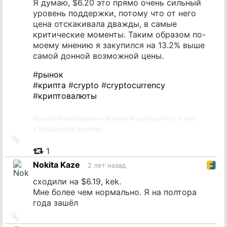
Я думаю, $6.20 это прямо очень сильный
уровень поддержки, потому что от него
цена отскакивала дважды, в самые
критические моменты. Таким образом по-
моему мнению я закупился на 13.2% выше
самой донной возможной цены.
#
рынок
#
крипта
#
crypto
#
cryptocurrency
#
криптовалюты
#
crypto
#
криптовалюты
#
рынок
#
cryptocurrency
#
atom
#
ТайваньНаш
#
cosmos
Ссылка
на
1
источник
Nokita Kaze
2 лет назад
сходили на $6.19, kek.
Мне более чем нормально. Я на полтора
года зашёл
Ссылка
на