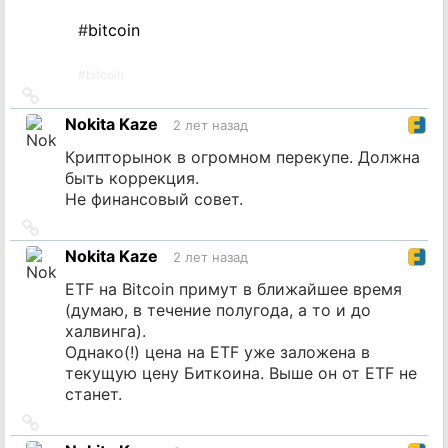
#
bitcoin
#
bitcoin
Ссылка
на
Nokita Kaze
2 лет назад
источник
Крипторынок в огромном перекупе. Должна
быть коррекция.
Не финансовый совет.
Ссылка
на
Nokita Kaze
2 лет назад
источник
ETF на Bitcoin примут в ближайшее время
(думаю, в течение полугода, а то и до
халвинга).
Однако(!) цена на ETF уже заложена в
текущую цену Биткоина. Выше он от ETF не
станет.
Ссылка
на