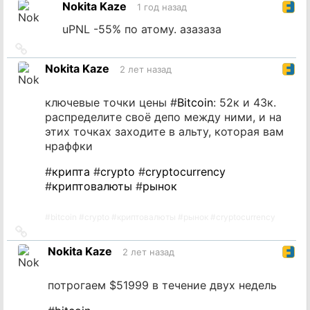
Nokita Kaze
1 год назад
источник
uPNL -55% по атому. азазаза
Ссылка
на
Nokita Kaze
2 лет назад
источник
ключевые точки цены #
Bitcoin
: 52к и 43к.
распределите своё депо между ними, и на
этих точках заходите в альту, которая вам
нраффки
#
крипта
#
crypto
#
cryptocurrency
#
криптовалюты
#
рынок
#
bitcoin
#
crypto
#
криптовалюты
#
рынок
#
cryptocurrency
Ссылка
на
Nokita Kaze
2 лет назад
источник
потрогаем $51999 в течение двух недель