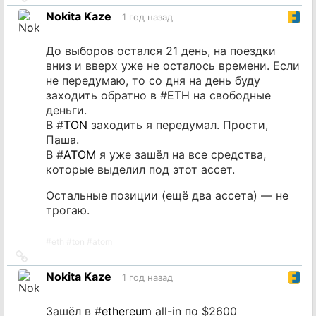
на
Nokita Kaze
1 год назад
источник
До выборов остался 21 день, на поездки
вниз и вверх уже не осталось времени. Если
не передумаю, то со дня на день буду
заходить обратно в #
ETH
на свободные
деньги.
В #
TON
заходить я передумал. Прости,
Паша.
В #
ATOM
я уже зашёл на все средства,
которые выделил под этот ассет.
Остальные позиции (ещё два ассета) — не
трогаю.
#
eth
#
ton
#
atom
Ссылка
на
Nokita Kaze
1 год назад
источник
Зашёл в #
ethereum
all-in по $2600