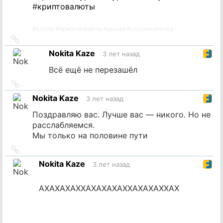
#
криптовалюты
#
crypto
#
криптовалюты
#
рынок
#
cryptocurrency
Ссылка
на
Nokita Kaze
3 лет назад
источник
Всё ещё не перезашёл
Ссылка
на
Nokita Kaze
3 лет назад
источник
Поздравляю вас. Лучше вас — никого. Но не
расслабляемся.
Мы только на половине пути
Ссылка
на
Nokita Kaze
3 лет назад
источник
АХАХАХАХХАХАХАХАХХАХАХАХХАХ