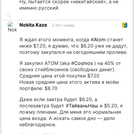
Ну, пытается скорее «некитайский», а не
именно русский.
Ссылка
на
Nokita Kaze
2 лет назад
источник
Я ждал этого момента, когда #
Atom
станет
ниже $7.20, я думаю, что $6.20 уже не дадут,
поэтому закупался на сегодняшнем проливе.
Я закупил ATOM (aka #
Cosmos
) на 40% от
своих стейблкоинов (свободных денег).
Средняя цена этой покупки $7.02
Новая средняя цена этого актива в моём
портфеле: $8.70
Даже если завтра будет $6.20, а
послезавтра будет #
ТайваньНаш
и $5.20, я
пожму плечами. Для меня это нормальная
цена входа. А искать самое дно — дело
неблагодарное.