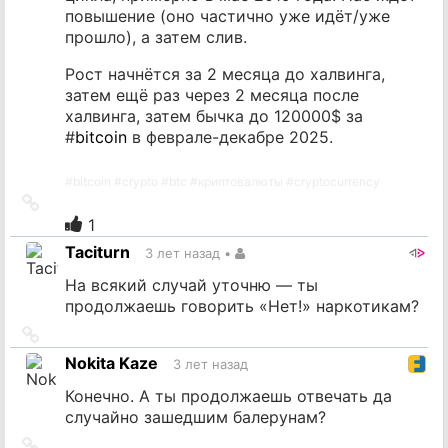
повышение (оно частично уже идёт/уже
прошло), а затем слив.
Рост начнётся за 2 месяца до халвинга,
затем ещё раз через 2 месяца после
халвинга, затем бычка до 120000$ за
#
bitcoin
в феврале-декабре 2025.
#
bitcoin
#
crypto
#
btc
#
криптовалюты
#
cryptocurrency
Ссылка
на
1
источник
Taciturn
3 лет назад
•
На всякий случай уточню — ты
продолжаешь говорить «Нет!» наркотикам?
Ссылка
на
Nokita Kaze
3 лет назад
источник
Конечно. А ты продолжаешь отвечать да
случайно зашедшим балерунам?
Ссылка