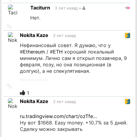
на
Taciturn
3 лет назад
•
источник
Нет.
Ссылка
на
Nokita Kaze
3 лет назад
источник
Нефинансовый совет. Я думаю, что у
#
Ethereum
/ #
ETH
хороший локальный
минимум. Лично сам я открыл позавчера, 9
февраля, позу, но она позиционная (в
долгую), а не спекулятивная.
#
ethereum
#
eth
Ссылка
на
1
источник
Nokita Kaze
3 лет назад
ru.tradingview.com/chart/ozTfe…
Ну вот $1668. Easy money. +10.7% за 5 дней.
Сделку можно закрывать