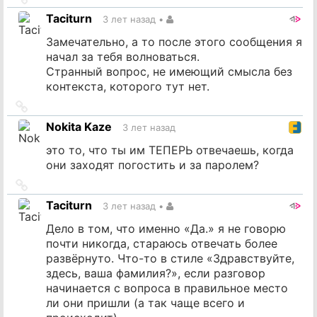
на
Taciturn
3 лет назад
•
источник
Замечательно, а то после этого сообщения я
начал за тебя волноваться.
Странный вопрос, не имеющий смысла без
контекста, которого тут нет.
Ссылка
на
Nokita Kaze
3 лет назад
источник
это то, что ты им ТЕПЕРЬ отвечаешь, когда
они заходят погостить и за паролем?
Ссылка
на
Taciturn
3 лет назад
•
источник
Дело в том, что именно «Да.» я не говорю
почти никогда, стараюсь отвечать более
развёрнуто. Что-то в стиле «Здравствуйте,
здесь, ваша фамилия?», если разговор
начинается с вопроса в правильное место
ли они пришли (а так чаще всего и