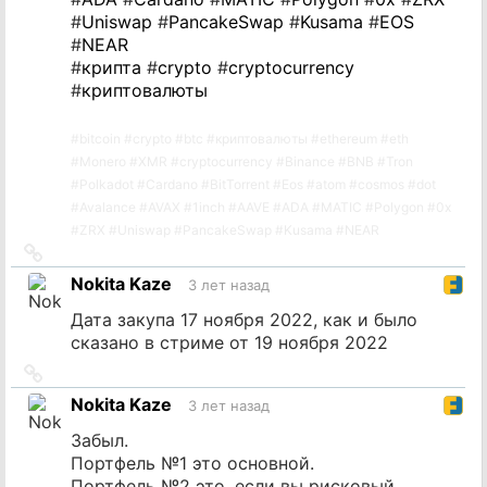
#
Uniswap
#
PancakeSwap
#
Kusama
#
EOS
#
NEAR
#
крипта
#
crypto
#
cryptocurrency
#
криптовалюты
#
bitcoin
#
crypto
#
btc
#
криптовалюты
#
ethereum
#
eth
#
Monero
#
XMR
#
cryptocurrency
#
Binance
#
BNB
#
Tron
#
Polkadot
#
Cardano
#
BitTorrent
#
Eos
#
atom
#
cosmos
#
dot
#
Avalance
#
AVAX
#
1inch
#
AAVE
#
ADA
#
MATIC
#
Polygon
#
0x
#
ZRX
#
Uniswap
#
PancakeSwap
#
Kusama
#
NEAR
Ссылка
на
Nokita Kaze
3 лет назад
источник
Дата закупа 17 ноября 2022, как и было
сказано в стриме от 19 ноября 2022
Ссылка
на
Nokita Kaze
3 лет назад
источник
Забыл.
Портфель №1 это основной.
Портфель №2 это, если вы рисковый