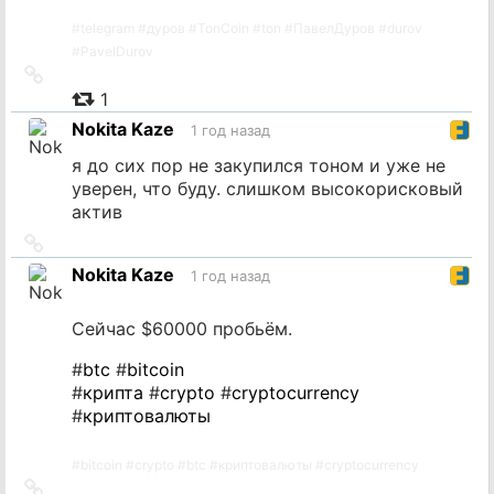
#
telegram
#
дуров
#
TonCoin
#
ton
#
ПавелДуров
#
durov
#
PavelDurov
Ссылка
на
1
источник
Nokita Kaze
1 год назад
я до сих пор не закупился тоном и уже не
уверен, что буду. слишком высокорисковый
актив
Ссылка
на
Nokita Kaze
1 год назад
источник
Сейчас $60000 пробьём.
#
btc
#
bitcoin
#
крипта
#
crypto
#
cryptocurrency
#
криптовалюты
#
bitcoin
#
crypto
#
btc
#
криптовалюты
#
cryptocurrency
Ссылка