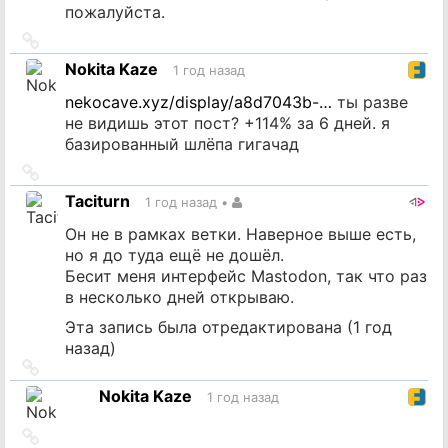
пожалуйста.
Ссылка
на
Nokita Kaze
1 год назад
источник
nekocave.xyz/display/a8d7043b-…
ты разве
не видишь этот пост? +114% за 6 дней. я
базированный шлёпа гигачад
Ссылка
на
Taciturn
1 год назад
•
источник
Он не в рамках ветки. Наверное выше есть,
но я до туда ещё не дошёл.
Бесит меня интерфейс Mastodon, так что раз
в несколько дней открываю.
Эта запись была отредактирована (
1 год
назад
)
Ссылка
на
Nokita Kaze
1 год назад
источник
Ссылка