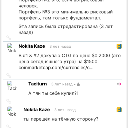
человек.
Портфель №3 это минимально рисковый
портфель, там только фундаментал.
Эта запись была отредактирована (
3 лет
назад
)
Ссылка
на
Nokita Kaze
3 лет назад
источник
В #1 & #2 докупаю CTG по цене $0.2000 (это
цена сегодняшнего утра) на $1500.
coinmarketcap.com/currencies/c…
Ссылка
на
Taciturn
3 лет назад
•
источник
А тян ты себе купил?!
Ссылка
на
Nokita Kaze
3 лет назад
источник
ты перешёл на тёмную сторону?
Ссылка