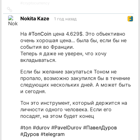
#
cryptocurrency
Ссылка
на
Nokita Kaze
1 год назад
источник
На #
TonCoin
цена 4.629$. Это объективно
очень хорошая цена... была бы, если бы не
события во Франции.
Теперь я даже не уверен, что хочу
вкладываться.
Если бы желание закупаться Тоном не
пропало, возможно закупился бы в течение
следующих нескольких дней. А может быть
и сегодня.
Тон это инструмент, который держится на
личности одного человека. Если его
посадят, на этом будет конец
#
ton
#
durov
#
PavelDurov
#
ПавелДуров
#
Дуров
#
telegram