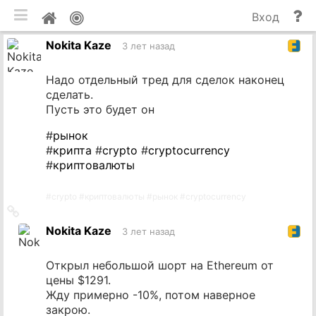
мобильная версия
П
Мой
Вход
и
профиль
Nokita Kaze
до
3 лет назад
Надо отдельный тред для сделок наконец
сделать.
Пусть это будет он
#
рынок
#
крипта
#
crypto
#
cryptocurrency
#
криптовалюты
#
crypto
#
криптовалюты
#
рынок
#
cryptocurrency
Ссылка
на
Nokita Kaze
3 лет назад
источник
Открыл небольшой шорт на Ethereum от
цены $1291.
Жду примерно -10%, потом наверное
закрою.