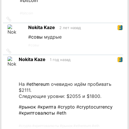
#
bitcoin
#
bitcoin
Ссылка
на
Nokita Kaze
2 лет назад
источник
#
совы
мудрые
#
совы
Ссылка
на
Nokita Kaze
1 год назад
источник
На #
ethereum
очевидно идём пробивать
$2111.
Следующие уровни: $2055 и $1800.
#
рынок
#
крипта
#
crypto
#
cryptocurrency
#
криптовалюты
#
eth
#
crypto
#
криптовалюты
#
рынок
#
ethereum
#
eth