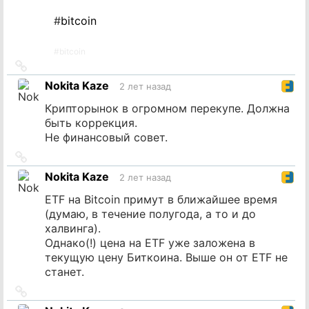
#
bitcoin
#
bitcoin
Ссылка
на
Nokita Kaze
2 лет назад
источник
Крипторынок в огромном перекупе. Должна
быть коррекция.
Не финансовый совет.
Ссылка
на
Nokita Kaze
2 лет назад
источник
ETF на Bitcoin примут в ближайшее время
(думаю, в течение полугода, а то и до
халвинга).
Однако(!) цена на ETF уже заложена в
текущую цену Биткоина. Выше он от ETF не
станет.
Ссылка
на