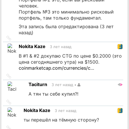
человек.
Портфель №3 это минимально рисковый
портфель, там только фундаментал.
Эта запись была отредактирована (
3 лет
назад
)
Ссылка
на
Nokita Kaze
3 лет назад
источник
В #1 & #2 докупаю CTG по цене $0.2000 (это
цена сегодняшнего утра) на $1500.
coinmarketcap.com/currencies/c…
Ссылка
на
Taciturn
3 лет назад
•
источник
А тян ты себе купил?!
Ссылка
на
Nokita Kaze
3 лет назад
источник
ты перешёл на тёмную сторону?
Ссылка