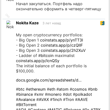
Начал закупаться. Портфель надо
окончательно оформить в четверг-пятницу
Ссылка
на
Nokita Kaze
3 лет назад
источник
My open cryptocurrency portfolios:
- Big Open 1
coinstats.app/p/ynTT3I
- Big Open 2
coinstats.app/p/czQlIF
- Big Open 3
coinstats.app/p/2h2XuV
- Ladder of #
bitcoin
maximalist
coinstats.app/p/IcnQSy
The initial balance of each portfolio is
$100,000.
docs.google.com/spreadsheets/d…
#
btc
#
ethereum
#
eth
#
atom
#
cosmos
#
bnb
#
binance
#
xmr
#
monero
#
dot
#
polkadot
#
Avalance
#
AVAX
#
1inch
#
Tron
#
AAVE
#
BitTorrent
#
ADA
#
Cardano
#
MATIC
#
Polygon
#
0x
#
ZRX