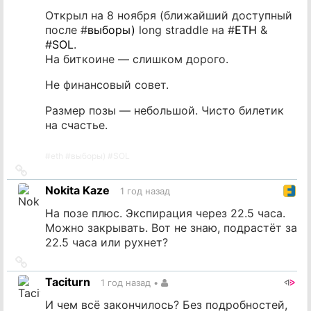
Открыл на 8 ноября (ближайший доступный
после #
выборы)
long straddle на #
ETH
&
#
SOL
.
На биткоине — слишком дорого.
Не финансовый совет.
Размер позы — небольшой. Чисто билетик
на счастье.
#
eth
#
выборы)
#
SOL
Ссылка
на
Nokita Kaze
1 год назад
источник
На позе плюс. Экспирация через 22.5 часа.
Можно закрывать. Вот не знаю, подрастёт за
22.5 часа или рухнет?
Ссылка
на
Taciturn
1 год назад
•
источник
И чем всё закончилось? Без подробностей,