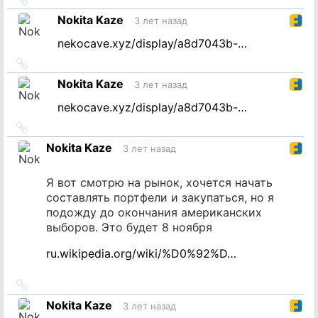
на
Nokita Kaze
3 лет назад
источник
nekocave.xyz/display/a8d7043b-…
Ссылка
на
Nokita Kaze
3 лет назад
источник
nekocave.xyz/display/a8d7043b-…
Ссылка
на
Nokita Kaze
3 лет назад
источник
Я вот смотрю на рынок, хочется начать
составлять портфели и закупаться, но я
подожду до окончания американских
выборов. Это будет 8 ноября
ru.wikipedia.org/wiki/%D0%92%D…
Ссылка
на
Nokita Kaze
3 лет назад
источник