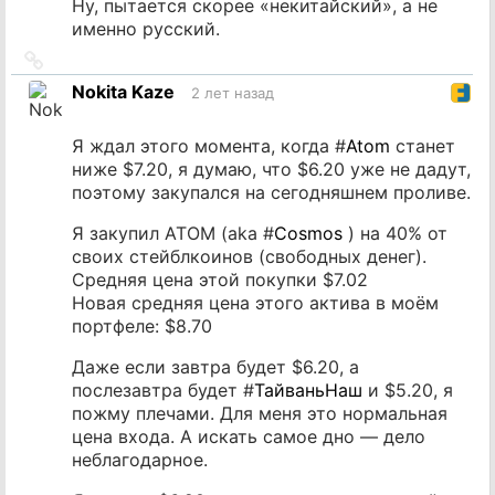
Ну, пытается скорее «некитайский», а не
именно русский.
Ссылка
на
Nokita Kaze
2 лет назад
источник
Я ждал этого момента, когда #
Atom
станет
ниже $7.20, я думаю, что $6.20 уже не дадут,
поэтому закупался на сегодняшнем проливе.
Я закупил ATOM (aka #
Cosmos
) на 40% от
своих стейблкоинов (свободных денег).
Средняя цена этой покупки $7.02
Новая средняя цена этого актива в моём
портфеле: $8.70
Даже если завтра будет $6.20, а
послезавтра будет #
ТайваньНаш
и $5.20, я
пожму плечами. Для меня это нормальная
цена входа. А искать самое дно — дело
неблагодарное.