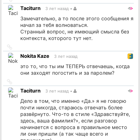
на
Taciturn
3 лет назад
•
источник
Замечательно, а то после этого сообщения я
начал за тебя волноваться.
Странный вопрос, не имеющий смысла без
контекста, которого тут нет.
Ссылка
на
Nokita Kaze
3 лет назад
источник
это то, что ты им ТЕПЕРЬ отвечаешь, когда
они заходят погостить и за паролем?
Ссылка
на
Taciturn
3 лет назад
•
источник
Дело в том, что именно «Да.» я не говорю
почти никогда, стараюсь отвечать более
развёрнуто. Что-то в стиле «Здравствуйте,
здесь, ваша фамилия?», если разговор
начинается с вопроса в правильное место
ли они пришли (а так чаще всего и