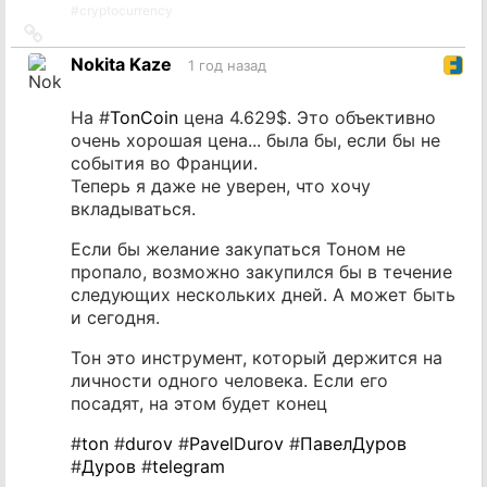
#
cryptocurrency
Ссылка
на
Nokita Kaze
1 год назад
источник
На #
TonCoin
цена 4.629$. Это объективно
очень хорошая цена... была бы, если бы не
события во Франции.
Теперь я даже не уверен, что хочу
вкладываться.
Если бы желание закупаться Тоном не
пропало, возможно закупился бы в течение
следующих нескольких дней. А может быть
и сегодня.
Тон это инструмент, который держится на
личности одного человека. Если его
посадят, на этом будет конец
#
ton
#
durov
#
PavelDurov
#
ПавелДуров
#
Дуров
#
telegram