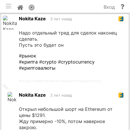
мобильная версия
П
Мой
Вход
и
профиль
Nokita Kaze
до
3 лет назад
Надо отдельный тред для сделок наконец
сделать.
Пусть это будет он
#
рынок
#
крипта
#
crypto
#
cryptocurrency
#
криптовалюты
#
crypto
#
криптовалюты
#
рынок
#
cryptocurrency
Ссылка
на
Nokita Kaze
3 лет назад
источник
Открыл небольшой шорт на Ethereum от
цены $1291.
Жду примерно -10%, потом наверное
закрою.