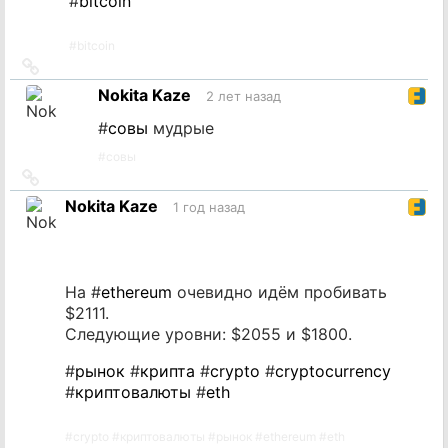
#
bitcoin
#
bitcoin
Ссылка
на
Nokita Kaze
2 лет назад
источник
#
совы
мудрые
#
совы
Ссылка
на
Nokita Kaze
1 год назад
источник
На #
ethereum
очевидно идём пробивать
$2111.
Следующие уровни: $2055 и $1800.
#
рынок
#
крипта
#
crypto
#
cryptocurrency
#
криптовалюты
#
eth
#
crypto
#
криптовалюты
#
рынок
#
ethereum
#
eth