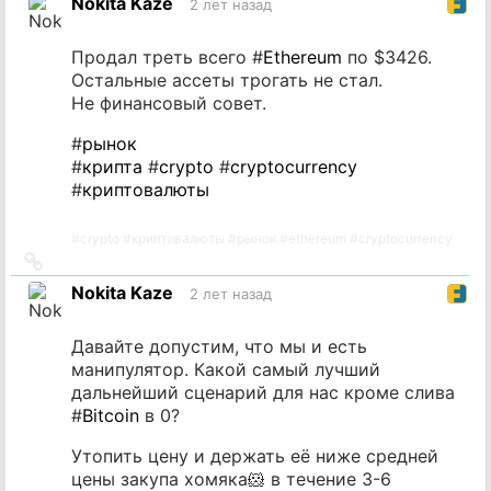
Nokita Kaze
2 лет назад
источник
Продал треть всего #
Ethereum
по $3426.
Остальные ассеты трогать не стал.
Не финансовый совет.
#
рынок
#
крипта
#
crypto
#
cryptocurrency
#
криптовалюты
#
crypto
#
криптовалюты
#
рынок
#
ethereum
#
cryptocurrency
Ссылка
на
Nokita Kaze
2 лет назад
источник
Давайте допустим, что мы и есть
манипулятор. Какой самый лучший
дальнейший сценарий для нас кроме слива
#
Bitcoin
в 0?
Утопить цену и держать её ниже средней
цены закупа хомяка🐹 в течение 3-6