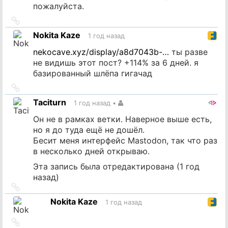
пожалуйста.
Ссылка
на
Nokita Kaze
1 год назад
источник
nekocave.xyz/display/a8d7043b-…
ты разве
не видишь этот пост? +114% за 6 дней. я
базированный шлёпа гигачад
Ссылка
на
Taciturn
1 год назад
•
источник
Он не в рамках ветки. Наверное выше есть,
но я до туда ещё не дошёл.
Бесит меня интерфейс Mastodon, так что раз
в несколько дней открываю.
Эта запись была отредактирована (
1 год
назад
)
Ссылка
на
Nokita Kaze
1 год назад
источник
Ссылка