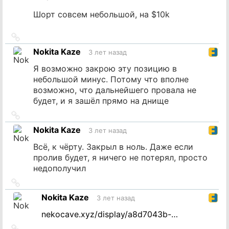
Шорт совсем небольшой, на $10k
Ссылка
на
Nokita Kaze
3 лет назад
источник
Я возможно закрою эту позицию в
небольшой минус. Потому что вполне
возможно, что дальнейшего провала не
будет, и я зашёл прямо на днище
Ссылка
на
Nokita Kaze
3 лет назад
источник
Всё, к чёрту. Закрыл в ноль. Даже если
пролив будет, я ничего не потерял, просто
недополучил
Ссылка
на
Nokita Kaze
3 лет назад
источник
nekocave.xyz/display/a8d7043b-…
Ссылка