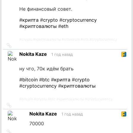
Не финансовый совет.
#
крипта
#
crypto
#
cryptocurrency
#
криптовалюты
#
eth
#
crypto
#
криптовалюты
#
ethereum
#
eth
#
cryptocurrency
Ссылка
на
Nokita Kaze
1 год назад
источник
ну что, 70к идём брать
#
bitcoin
#
btc
#
крипта
#
crypto
#
cryptocurrency
#
криптовалюты
#
bitcoin
#
crypto
#
btc
#
криптовалюты
#
cryptocurrency
Ссылка
на
Nokita Kaze
1 год назад
источник
70000
Ссылка