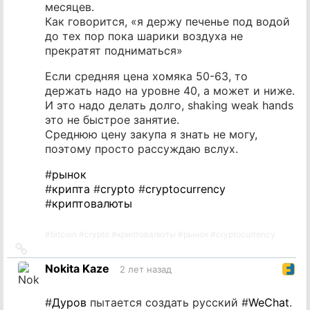
месяцев.
Как говорится, «я держу печенье под водой
до тех пор пока шарики воздуха не
прекратят подниматься»
Если средняя цена хомяка 50-63, то
держать надо на уровне 40, а может и ниже.
И это надо делать долго, shaking weak hands
это не быстрое занятие.
Среднюю цену закупа я знать не могу,
поэтому просто рассуждаю вслух.
#
рынок
#
крипта
#
crypto
#
cryptocurrency
#
криптовалюты
#
bitcoin
#
crypto
#
криптовалюты
#
рынок
#
cryptocurrency
Ссылка
на
Nokita Kaze
2 лет назад
источник
#
Дуров
пытается создать русский #
WeChat
.