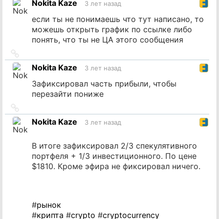
Nokita Kaze
3 лет назад
источник
если ты не понимаешь что тут написано, то
можешь открыть график по ссылке либо
понять, что ты не ЦА этого сообщения
Ссылка
на
Nokita Kaze
3 лет назад
источник
Зафиксировал часть прибыли, чтобы
перезайти пониже
Ссылка
на
Nokita Kaze
3 лет назад
источник
В итоге зафиксировал 2/3 спекулятивного
портфеля + 1/3 инвестиционного. По цене
$1810. Кроме эфира не фиксировал ничего.
#
рынок
#
крипта
#
crypto
#
cryptocurrency