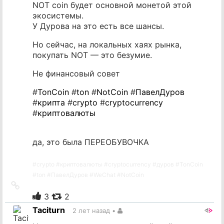
NOT coin будет основной монетой этой
экосистемы.
У Дурова на это есть все шансы.
Но сейчас, на локальных хаях рынка,
покупать NOT — это безумие.
Не финансовый совет
#
TonCoin
#
ton
#
NotCoin
#
ПавелДуров
#
крипта
#
crypto
#
cryptocurrency
#
криптовалюты
да, это была ПЕРЕОБУВОЧКА
#
crypto
#
криптовалюты
#
cryptocurrency
#
дуров
#
TonCoin
#
ton
#
ПавелДуров
#
WeChat
#
NotCoin
Ссылка
на
3
2
источник
Taciturn
2 лет назад
•