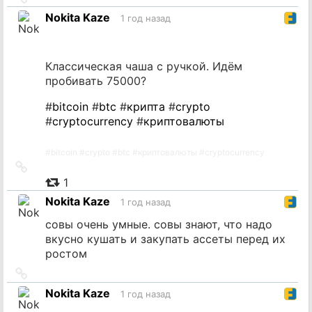
на
Nokita Kaze
1 год назад
источник
Классическая чаша с ручкой. Идём
пробивать 75000?
#
bitcoin
#
btc
#
крипта
#
crypto
#
cryptocurrency
#
криптовалюты
#
bitcoin
#
crypto
#
btc
#
криптовалюты
#
cryptocurrency
Ссылка
на
1
источник
Nokita Kaze
1 год назад
совы очень умные. совы знают, что надо
вкусно кушать и закупать ассеты перед их
ростом
Ссылка
на
Nokita Kaze
1 год назад
источник