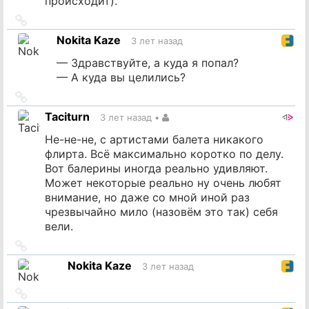
происходит).
Ссылка
на
Nokita Kaze
3 лет назад
источник
— Здравствуйте, а куда я попал?
— А куда вы целились?
Ссылка
на
Taciturn
3 лет назад
•
источник
Не-не-не, с артистами балета никакого
флирта. Всё максимально коротко по делу.
Вот балерины иногда реально удивляют.
Может некоторые реально ну очень любят
внимание, но даже со мной иной раз
чрезвычайно мило (назовём это так) себя
вели.
Ссылка
на
Nokita Kaze
3 лет назад
источник
Ссылка
на