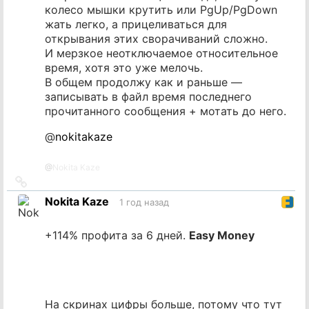
колесо мышки крутить или PgUp/PgDown
жать легко, а прицеливаться для
открывания этих сворачиваний сложно.
И мерзкое неотключаемое относительное
время, хотя это уже мелочь.
В общем продолжу как и раньше —
записывать в файл время последнего
прочитанного сообщения + мотать до него.
@
nokitakaze
@
Nokita Kaze
Ссылка
на
Nokita Kaze
1 год назад
источник
+114% профита за 6 дней.
Easy Money
На скринах цифры больше, потому что тут