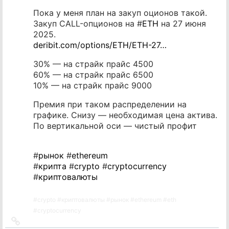
Пока у меня план на закуп оционов такой.
Закуп CALL-опционов на #
ETH
на 27 июня
2025.
deribit.com/options/ETH/ETH-27…
30% — на страйк прайс 4500
60% — на страйк прайс 6500
10% — на страйк прайс 9000
Премия при таком распределении на
графике. Снизу — необходимая цена актива.
По вертикальной оси — чистый профит
#
рынок
#
ethereum
#
крипта
#
crypto
#
cryptocurrency
#
криптовалюты
#
crypto
#
криптовалюты
#
рынок
#
ethereum
#
eth
#
cryptocurrency
Ссылка