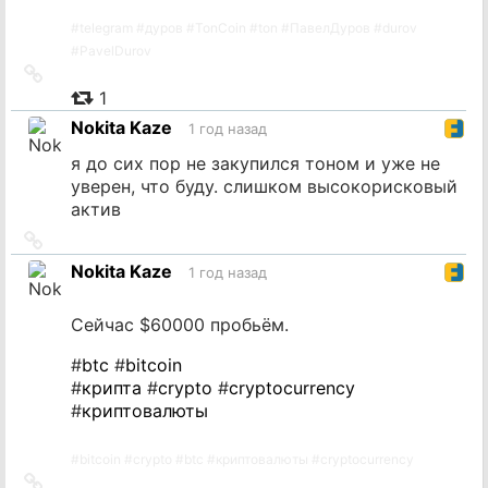
#
telegram
#
дуров
#
TonCoin
#
ton
#
ПавелДуров
#
durov
#
PavelDurov
Ссылка
на
1
источник
Nokita Kaze
1 год назад
я до сих пор не закупился тоном и уже не
уверен, что буду. слишком высокорисковый
актив
Ссылка
на
Nokita Kaze
1 год назад
источник
Сейчас $60000 пробьём.
#
btc
#
bitcoin
#
крипта
#
crypto
#
cryptocurrency
#
криптовалюты
#
bitcoin
#
crypto
#
btc
#
криптовалюты
#
cryptocurrency
Ссылка