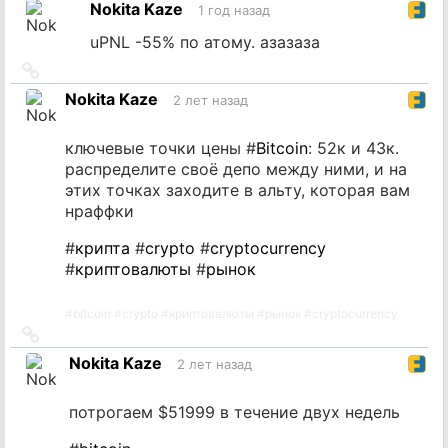
Nokita Kaze
1 год назад
источник
uPNL -55% по атому. азазаза
Ссылка
на
Nokita Kaze
2 лет назад
источник
ключевые точки цены #
Bitcoin
: 52к и 43к.
распределите своё депо между ними, и на
этих точках заходите в альту, которая вам
нраффки
#
крипта
#
crypto
#
cryptocurrency
#
криптовалюты
#
рынок
#
bitcoin
#
crypto
#
криптовалюты
#
рынок
#
cryptocurrency
Ссылка
на
Nokita Kaze
2 лет назад
источник
потрогаем $51999 в течение двух недель