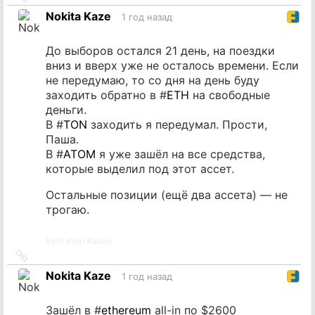
на
Nokita Kaze
1 год назад
источник
До выборов остался 21 день, на поездки
вниз и вверх уже не осталось времени. Если
не передумаю, то со дня на день буду
заходить обратно в #
ETH
на свободные
деньги.
В #
TON
заходить я передумал. Прости,
Паша.
В #
ATOM
я уже зашёл на все средства,
которые выделил под этот ассет.
Остальные позиции (ещё два ассета) — не
трогаю.
#
eth
#
ton
#
atom
Ссылка
на
Nokita Kaze
1 год назад
источник
Зашёл в #
ethereum
all-in по $2600