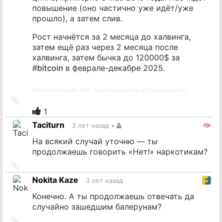
повышение (оно частично уже идёт/уже
прошло), а затем слив.
Рост начнётся за 2 месяца до халвинга,
затем ещё раз через 2 месяца после
халвинга, затем бычка до 120000$ за
#
bitcoin
в феврале-декабре 2025.
#
bitcoin
#
crypto
#
btc
#
криптовалюты
#
cryptocurrency
Ссылка
на
1
источник
Taciturn
3 лет назад
•
На всякий случай уточню — ты
продолжаешь говорить «Нет!» наркотикам?
Ссылка
на
Nokita Kaze
3 лет назад
источник
Конечно. А ты продолжаешь отвечать да
случайно зашедшим балерунам?
Ссылка