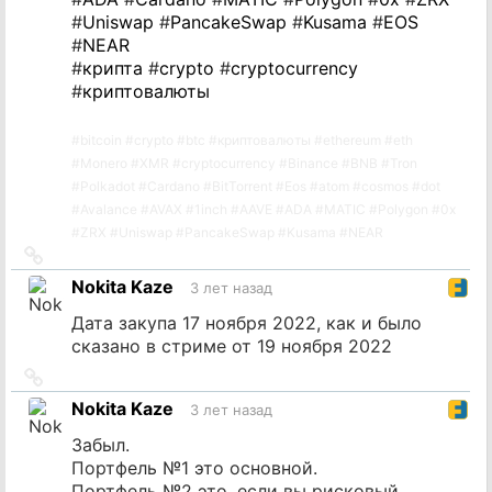
#
Uniswap
#
PancakeSwap
#
Kusama
#
EOS
#
NEAR
#
крипта
#
crypto
#
cryptocurrency
#
криптовалюты
#
bitcoin
#
crypto
#
btc
#
криптовалюты
#
ethereum
#
eth
#
Monero
#
XMR
#
cryptocurrency
#
Binance
#
BNB
#
Tron
#
Polkadot
#
Cardano
#
BitTorrent
#
Eos
#
atom
#
cosmos
#
dot
#
Avalance
#
AVAX
#
1inch
#
AAVE
#
ADA
#
MATIC
#
Polygon
#
0x
#
ZRX
#
Uniswap
#
PancakeSwap
#
Kusama
#
NEAR
Ссылка
на
Nokita Kaze
3 лет назад
источник
Дата закупа 17 ноября 2022, как и было
сказано в стриме от 19 ноября 2022
Ссылка
на
Nokita Kaze
3 лет назад
источник
Забыл.
Портфель №1 это основной.
Портфель №2 это, если вы рисковый