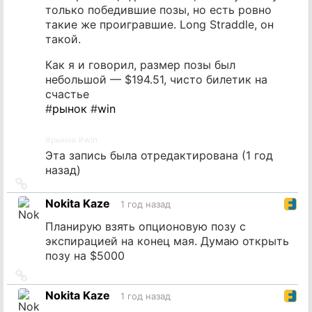
только победившие позы, но есть ровно
такие же проигравшие. Long Straddle, он
такой.
Как я и говорил, размер позы был
небольшой — $194.51, чисто билетик на
счастье
#
рынок
#
win
#
рынок
#
win
Эта запись была отредактирована (
1 год
назад
)
Ссылка
на
Nokita Kaze
1 год назад
источник
Планирую взять опционовую позу с
экспирацией на конец мая. Думаю открыть
позу на $5000
Ссылка
на
Nokita Kaze
1 год назад
источник