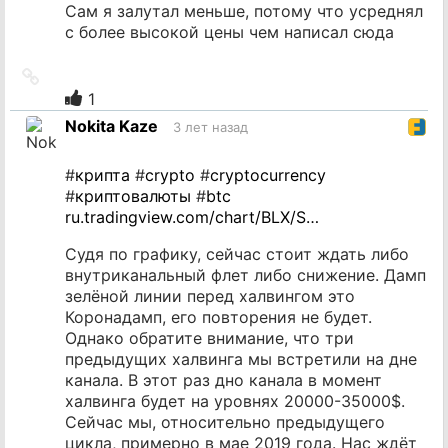
Сам я залутал меньше, потому что усреднял
с более высокой цены чем написал сюда
Ссылка
на
1
источник
Nokita Kaze
3 лет назад
#
крипта
#
crypto
#
cryptocurrency
#
криптовалюты
#
btc
ru.tradingview.com/chart/BLX/S…
Судя по графику, сейчас стоит ждать либо
внутриканальный флет либо снижение. Дамп
зелёной линии перед халвингом это
Коронадамп, его повторения не будет.
Однако обратите внимание, что три
предыдущих халвинга мы встретили на дне
канала. В этот раз дно канала в момент
халвинга будет на уровнях 20000-35000$.
Сейчас мы, относительно предыдущего
цикла, примерно в мае 2019 года. Нас ждёт