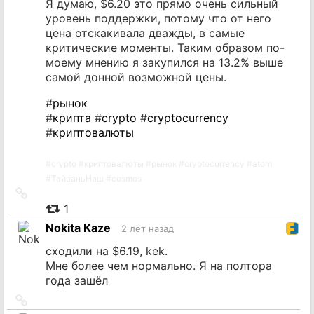
Я думаю, $6.20 это прямо очень сильный
уровень поддержки, потому что от него
цена отскакивала дважды, в самые
критические моменты. Таким образом по-
моему мнению я закупился на 13.2% выше
самой донной возможной цены.
#
рынок
#
крипта
#
crypto
#
cryptocurrency
#
криптовалюты
#
crypto
#
криптовалюты
#
рынок
#
cryptocurrency
#
atom
#
ТайваньНаш
#
cosmos
Ссылка
на
1
источник
Nokita Kaze
2 лет назад
сходили на $6.19, kek.
Мне более чем нормально. Я на полтора
года зашёл
Ссылка
на