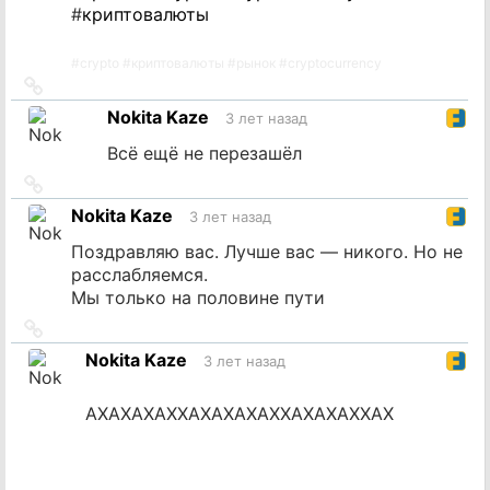
#
криптовалюты
#
crypto
#
криптовалюты
#
рынок
#
cryptocurrency
Ссылка
на
Nokita Kaze
3 лет назад
источник
Всё ещё не перезашёл
Ссылка
на
Nokita Kaze
3 лет назад
источник
Поздравляю вас. Лучше вас — никого. Но не
расслабляемся.
Мы только на половине пути
Ссылка
на
Nokita Kaze
3 лет назад
источник
АХАХАХАХХАХАХАХАХХАХАХАХХАХ