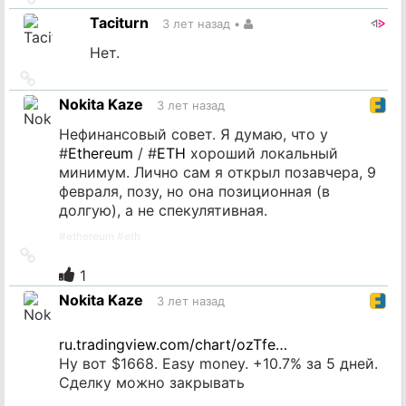
на
Taciturn
3 лет назад
•
источник
Нет.
Ссылка
на
Nokita Kaze
3 лет назад
источник
Нефинансовый совет. Я думаю, что у
#
Ethereum
/ #
ETH
хороший локальный
минимум. Лично сам я открыл позавчера, 9
февраля, позу, но она позиционная (в
долгую), а не спекулятивная.
#
ethereum
#
eth
Ссылка
на
1
источник
Nokita Kaze
3 лет назад
ru.tradingview.com/chart/ozTfe…
Ну вот $1668. Easy money. +10.7% за 5 дней.
Сделку можно закрывать