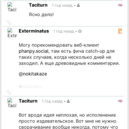
на
Taciturn
1 год назад
•
источник
Ясно дело!
Ссылка
на
Exterminatus
1 год назад
•
источник
Могу порекомендовать веб-клиент
phanpy.social
, там есть фича catch-up для
таких случаев, когда несколько дней не
заходил. А еще древовидные комментарии.
@
nokitakaze
@
Nokita Kaze
Ссылка
на
Taciturn
1 год назад
•
источник
Вот вроде идея неплохая, но исполенение
просто издевательское. Вот мне не нужно
сворачивание вообще никогда, потому что