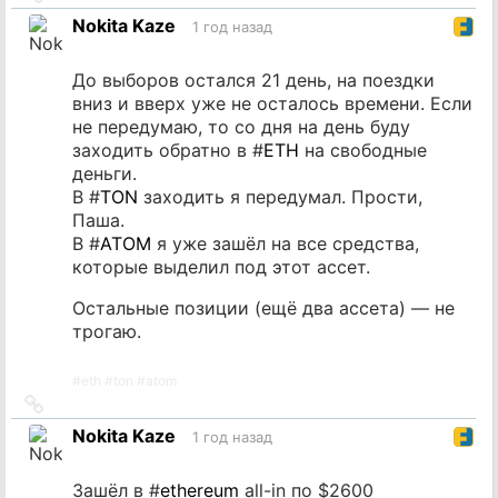
на
Nokita Kaze
1 год назад
источник
До выборов остался 21 день, на поездки
вниз и вверх уже не осталось времени. Если
не передумаю, то со дня на день буду
заходить обратно в #
ETH
на свободные
деньги.
В #
TON
заходить я передумал. Прости,
Паша.
В #
ATOM
я уже зашёл на все средства,
которые выделил под этот ассет.
Остальные позиции (ещё два ассета) — не
трогаю.
#
eth
#
ton
#
atom
Ссылка
на
Nokita Kaze
1 год назад
источник
Зашёл в #
ethereum
all-in по $2600