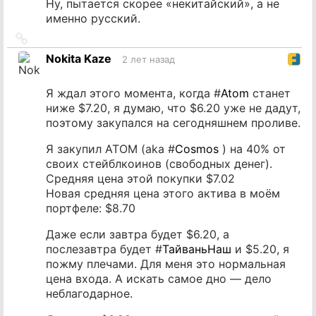
Ну, пытается скорее «некитайский», а не
именно русский.
Ссылка
на
Nokita Kaze
2 лет назад
источник
Я ждал этого момента, когда #
Atom
станет
ниже $7.20, я думаю, что $6.20 уже не дадут,
поэтому закупался на сегодняшнем проливе.
Я закупил ATOM (aka #
Cosmos
) на 40% от
своих стейблкоинов (свободных денег).
Средняя цена этой покупки $7.02
Новая средняя цена этого актива в моём
портфеле: $8.70
Даже если завтра будет $6.20, а
послезавтра будет #
ТайваньНаш
и $5.20, я
пожму плечами. Для меня это нормальная
цена входа. А искать самое дно — дело
неблагодарное.