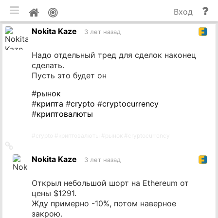
мобильная версия
П
Мой
Вход
и
профиль
Nokita Kaze
до
3 лет назад
Надо отдельный тред для сделок наконец
сделать.
Пусть это будет он
#
рынок
#
крипта
#
crypto
#
cryptocurrency
#
криптовалюты
#
crypto
#
криптовалюты
#
рынок
#
cryptocurrency
Ссылка
на
Nokita Kaze
3 лет назад
источник
Открыл небольшой шорт на Ethereum от
цены $1291.
Жду примерно -10%, потом наверное
закрою.