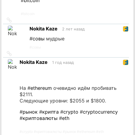
#
bitcoin
#
bitcoin
Ссылка
на
Nokita Kaze
2 лет назад
источник
#
совы
мудрые
#
совы
Ссылка
на
Nokita Kaze
1 год назад
источник
На #
ethereum
очевидно идём пробивать
$2111.
Следующие уровни: $2055 и $1800.
#
рынок
#
крипта
#
crypto
#
cryptocurrency
#
криптовалюты
#
eth
#
crypto
#
криптовалюты
#
рынок
#
ethereum
#
eth