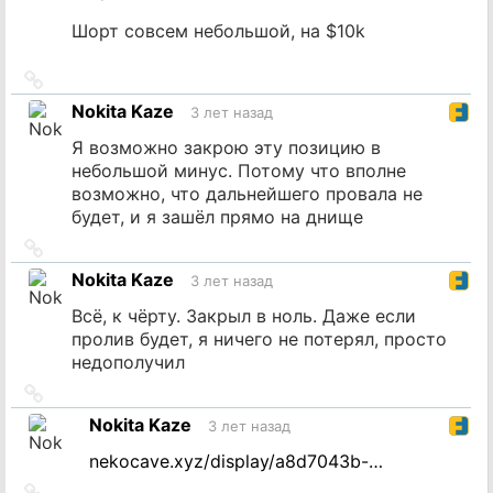
Шорт совсем небольшой, на $10k
Ссылка
на
Nokita Kaze
3 лет назад
источник
Я возможно закрою эту позицию в
небольшой минус. Потому что вполне
возможно, что дальнейшего провала не
будет, и я зашёл прямо на днище
Ссылка
на
Nokita Kaze
3 лет назад
источник
Всё, к чёрту. Закрыл в ноль. Даже если
пролив будет, я ничего не потерял, просто
недополучил
Ссылка
на
Nokita Kaze
3 лет назад
источник
nekocave.xyz/display/a8d7043b-…
Ссылка