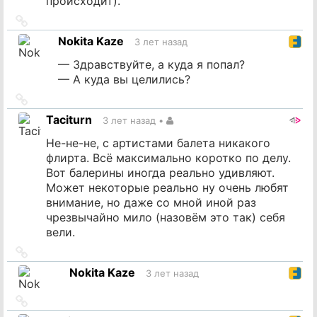
происходит).
Ссылка
на
Nokita Kaze
3 лет назад
источник
— Здравствуйте, а куда я попал?
— А куда вы целились?
Ссылка
на
Taciturn
3 лет назад
•
источник
Не-не-не, с артистами балета никакого
флирта. Всё максимально коротко по делу.
Вот балерины иногда реально удивляют.
Может некоторые реально ну очень любят
внимание, но даже со мной иной раз
чрезвычайно мило (назовём это так) себя
вели.
Ссылка
на
Nokita Kaze
3 лет назад
источник
Ссылка
на