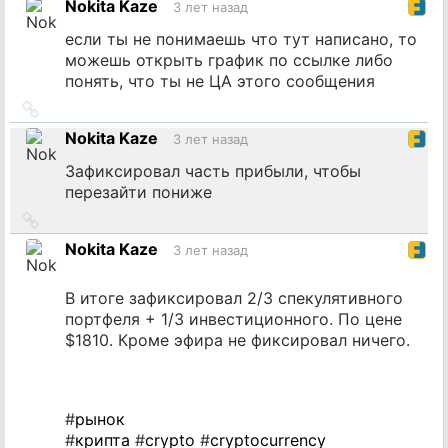
Nokita Kaze
3 лет назад
источник
если ты не понимаешь что тут написано, то
можешь открыть график по ссылке либо
понять, что ты не ЦА этого сообщения
Ссылка
на
Nokita Kaze
3 лет назад
источник
Зафиксировал часть прибыли, чтобы
перезайти пониже
Ссылка
на
Nokita Kaze
3 лет назад
источник
В итоге зафиксировал 2/3 спекулятивного
портфеля + 1/3 инвестиционного. По цене
$1810. Кроме эфира не фиксировал ничего.
#
рынок
#
крипта
#
crypto
#
cryptocurrency