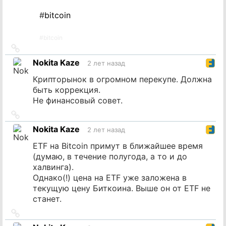
#
bitcoin
#
bitcoin
Ссылка
на
Nokita Kaze
2 лет назад
источник
Крипторынок в огромном перекупе. Должна
быть коррекция.
Не финансовый совет.
Ссылка
на
Nokita Kaze
2 лет назад
источник
ETF на Bitcoin примут в ближайшее время
(думаю, в течение полугода, а то и до
халвинга).
Однако(!) цена на ETF уже заложена в
текущую цену Биткоина. Выше он от ETF не
станет.
Ссылка
на