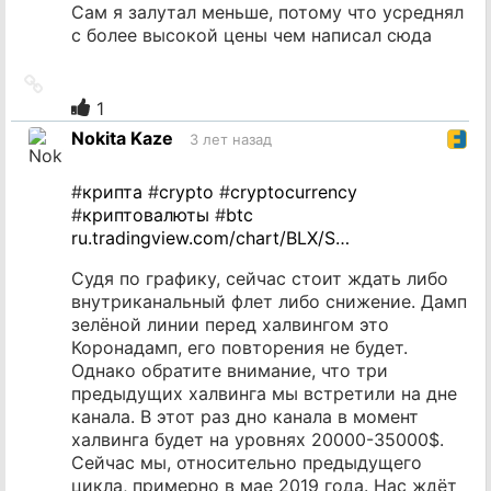
Сам я залутал меньше, потому что усреднял
с более высокой цены чем написал сюда
Ссылка
на
1
источник
Nokita Kaze
3 лет назад
#
крипта
#
crypto
#
cryptocurrency
#
криптовалюты
#
btc
ru.tradingview.com/chart/BLX/S…
Судя по графику, сейчас стоит ждать либо
внутриканальный флет либо снижение. Дамп
зелёной линии перед халвингом это
Коронадамп, его повторения не будет.
Однако обратите внимание, что три
предыдущих халвинга мы встретили на дне
канала. В этот раз дно канала в момент
халвинга будет на уровнях 20000-35000$.
Сейчас мы, относительно предыдущего
цикла, примерно в мае 2019 года. Нас ждёт