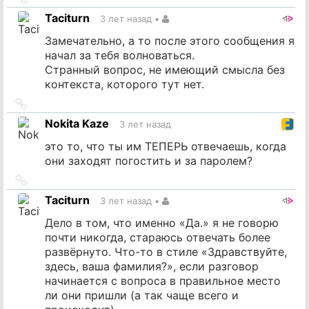
на
Taciturn
3 лет назад
•
источник
Замечательно, а то после этого сообщения я
начал за тебя волноваться.
Странный вопрос, не имеющий смысла без
контекста, которого тут нет.
Ссылка
на
Nokita Kaze
3 лет назад
источник
это то, что ты им ТЕПЕРЬ отвечаешь, когда
они заходят погостить и за паролем?
Ссылка
на
Taciturn
3 лет назад
•
источник
Дело в том, что именно «Да.» я не говорю
почти никогда, стараюсь отвечать более
развёрнуто. Что-то в стиле «Здравствуйте,
здесь, ваша фамилия?», если разговор
начинается с вопроса в правильное место
ли они пришли (а так чаще всего и