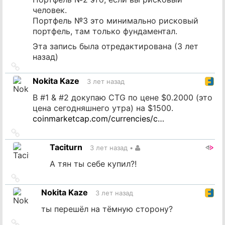
человек.
Портфель №3 это минимально рисковый
портфель, там только фундаментал.
Эта запись была отредактирована (
3 лет
назад
)
Ссылка
на
Nokita Kaze
3 лет назад
источник
В #1 & #2 докупаю CTG по цене $0.2000 (это
цена сегодняшнего утра) на $1500.
coinmarketcap.com/currencies/c…
Ссылка
на
Taciturn
3 лет назад
•
источник
А тян ты себе купил?!
Ссылка
на
Nokita Kaze
3 лет назад
источник
ты перешёл на тёмную сторону?
Ссылка