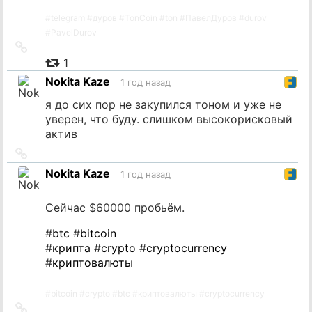
#
telegram
#
дуров
#
TonCoin
#
ton
#
ПавелДуров
#
durov
#
PavelDurov
Ссылка
на
1
источник
Nokita Kaze
1 год назад
я до сих пор не закупился тоном и уже не
уверен, что буду. слишком высокорисковый
актив
Ссылка
на
Nokita Kaze
1 год назад
источник
Сейчас $60000 пробьём.
#
btc
#
bitcoin
#
крипта
#
crypto
#
cryptocurrency
#
криптовалюты
#
bitcoin
#
crypto
#
btc
#
криптовалюты
#
cryptocurrency
Ссылка