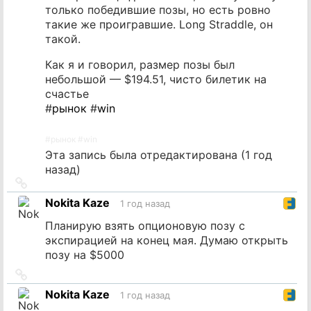
только победившие позы, но есть ровно
такие же проигравшие. Long Straddle, он
такой.
Как я и говорил, размер позы был
небольшой — $194.51, чисто билетик на
счастье
#
рынок
#
win
#
рынок
#
win
Эта запись была отредактирована (
1 год
назад
)
Ссылка
на
Nokita Kaze
1 год назад
источник
Планирую взять опционовую позу с
экспирацией на конец мая. Думаю открыть
позу на $5000
Ссылка
на
Nokita Kaze
1 год назад
источник