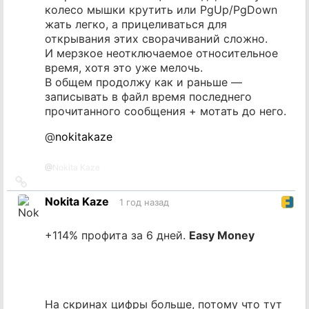
колесо мышки крутить или PgUp/PgDown
жать легко, а прицеливаться для
открывания этих сворачиваний сложно.
И мерзкое неотключаемое относительное
время, хотя это уже мелочь.
В общем продолжу как и раньше —
записывать в файл время последнего
прочитанного сообщения + мотать до него.
@
nokitakaze
@
Nokita Kaze
Ссылка
на
Nokita Kaze
1 год назад
источник
+114% профита за 6 дней.
Easy Money
На скринах цифры больше, потому что тут