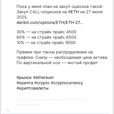
Пока у меня план на закуп оционов такой.
Закуп CALL-опционов на #
ETH
на 27 июня
2025.
deribit.com/options/ETH/ETH-27…
30% — на страйк прайс 4500
60% — на страйк прайс 6500
10% — на страйк прайс 9000
Премия при таком распределении на
графике. Снизу — необходимая цена актива.
По вертикальной оси — чистый профит
#
рынок
#
ethereum
#
крипта
#
crypto
#
cryptocurrency
#
криптовалюты
#
crypto
#
криптовалюты
#
рынок
#
ethereum
#
eth
#
cryptocurrency
Ссылка