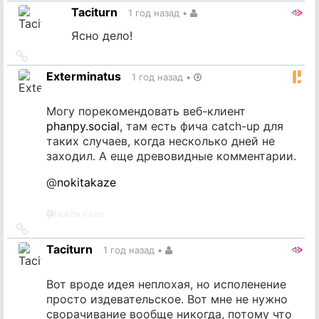
на
Taciturn
1 год назад
•
источник
Ясно дело!
Ссылка
на
Exterminatus
1 год назад
•
источник
Могу порекомендовать веб-клиент
phanpy.social
, там есть фича catch-up для
таких случаев, когда несколько дней не
заходил. А еще древовидные комментарии.
@
nokitakaze
@
Nokita Kaze
Ссылка
на
Taciturn
1 год назад
•
источник
Вот вроде идея неплохая, но исполенение
просто издевательское. Вот мне не нужно
сворачивание вообще никогда, потому что