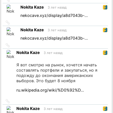
на
Nokita Kaze
3 лет назад
источник
nekocave.xyz/display/a8d7043b-…
Ссылка
на
Nokita Kaze
3 лет назад
источник
nekocave.xyz/display/a8d7043b-…
Ссылка
на
Nokita Kaze
3 лет назад
источник
Я вот смотрю на рынок, хочется начать
составлять портфели и закупаться, но я
подожду до окончания американских
выборов. Это будет 8 ноября
ru.wikipedia.org/wiki/%D0%92%D…
Ссылка
на
Nokita Kaze
3 лет назад
источник