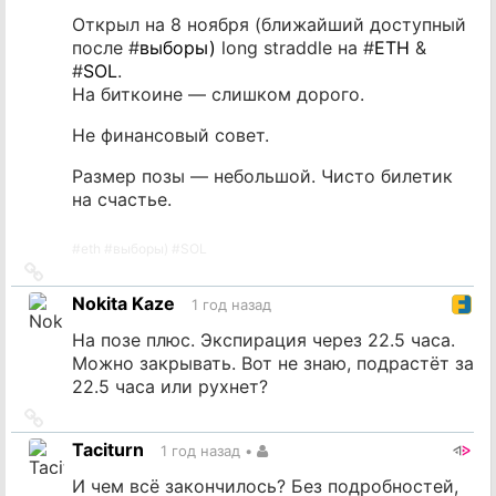
Открыл на 8 ноября (ближайший доступный
после #
выборы)
long straddle на #
ETH
&
#
SOL
.
На биткоине — слишком дорого.
Не финансовый совет.
Размер позы — небольшой. Чисто билетик
на счастье.
#
eth
#
выборы)
#
SOL
Ссылка
на
Nokita Kaze
1 год назад
источник
На позе плюс. Экспирация через 22.5 часа.
Можно закрывать. Вот не знаю, подрастёт за
22.5 часа или рухнет?
Ссылка
на
Taciturn
1 год назад
•
источник
И чем всё закончилось? Без подробностей,