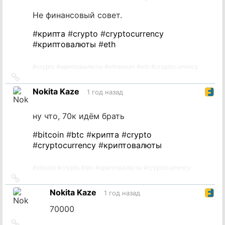
Не финансовый совет.
#
крипта
#
crypto
#
cryptocurrency
#
криптовалюты
#
eth
#
crypto
#
криптовалюты
#
ethereum
#
eth
#
cryptocurrency
Ссылка
на
Nokita Kaze
1 год назад
источник
ну что, 70к идём брать
#
bitcoin
#
btc
#
крипта
#
crypto
#
cryptocurrency
#
криптовалюты
#
bitcoin
#
crypto
#
btc
#
криптовалюты
#
cryptocurrency
Ссылка
на
Nokita Kaze
1 год назад
источник
70000
Ссылка