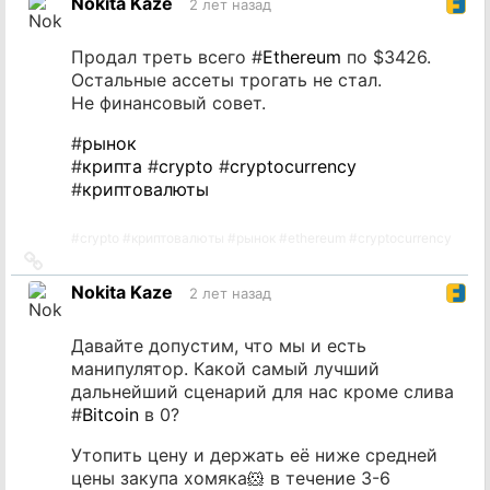
Nokita Kaze
2 лет назад
источник
Продал треть всего #
Ethereum
по $3426.
Остальные ассеты трогать не стал.
Не финансовый совет.
#
рынок
#
крипта
#
crypto
#
cryptocurrency
#
криптовалюты
#
crypto
#
криптовалюты
#
рынок
#
ethereum
#
cryptocurrency
Ссылка
на
Nokita Kaze
2 лет назад
источник
Давайте допустим, что мы и есть
манипулятор. Какой самый лучший
дальнейший сценарий для нас кроме слива
#
Bitcoin
в 0?
Утопить цену и держать её ниже средней
цены закупа хомяка🐹 в течение 3-6