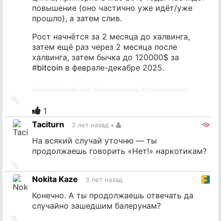
повышение (оно частично уже идёт/уже
прошло), а затем слив.
Рост начнётся за 2 месяца до халвинга,
затем ещё раз через 2 месяца после
халвинга, затем бычка до 120000$ за
#
bitcoin
в феврале-декабре 2025.
#
bitcoin
#
crypto
#
btc
#
криптовалюты
#
cryptocurrency
Ссылка
на
1
источник
Taciturn
3 лет назад
•
На всякий случай уточню — ты
продолжаешь говорить «Нет!» наркотикам?
Ссылка
на
Nokita Kaze
3 лет назад
источник
Конечно. А ты продолжаешь отвечать да
случайно зашедшим балерунам?
Ссылка