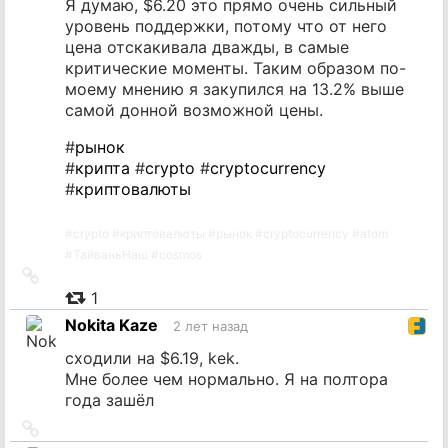
Я думаю, $6.20 это прямо очень сильный
уровень поддержки, потому что от него
цена отскакивала дважды, в самые
критические моменты. Таким образом по-
моему мнению я закупился на 13.2% выше
самой донной возможной цены.
#
рынок
#
крипта
#
crypto
#
cryptocurrency
#
криптовалюты
#
crypto
#
криптовалюты
#
рынок
#
cryptocurrency
#
atom
#
ТайваньНаш
#
cosmos
Ссылка
на
1
источник
Nokita Kaze
2 лет назад
сходили на $6.19, kek.
Мне более чем нормально. Я на полтора
года зашёл
Ссылка
на