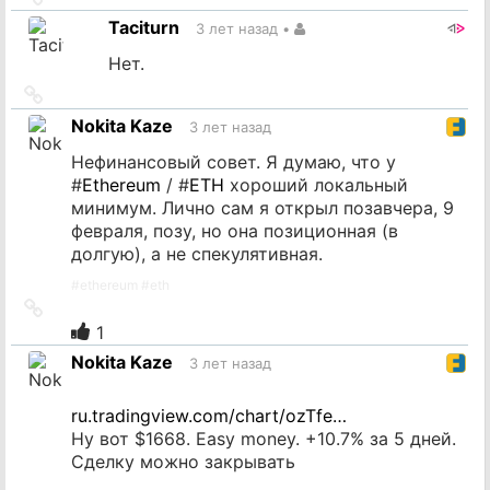
на
Taciturn
3 лет назад
•
источник
Нет.
Ссылка
на
Nokita Kaze
3 лет назад
источник
Нефинансовый совет. Я думаю, что у
#
Ethereum
/ #
ETH
хороший локальный
минимум. Лично сам я открыл позавчера, 9
февраля, позу, но она позиционная (в
долгую), а не спекулятивная.
#
ethereum
#
eth
Ссылка
на
1
источник
Nokita Kaze
3 лет назад
ru.tradingview.com/chart/ozTfe…
Ну вот $1668. Easy money. +10.7% за 5 дней.
Сделку можно закрывать