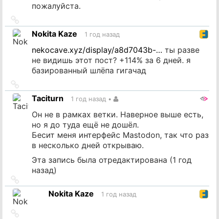
пожалуйста.
Ссылка
на
Nokita Kaze
1 год назад
источник
nekocave.xyz/display/a8d7043b-…
ты разве
не видишь этот пост? +114% за 6 дней. я
базированный шлёпа гигачад
Ссылка
на
Taciturn
1 год назад
•
источник
Он не в рамках ветки. Наверное выше есть,
но я до туда ещё не дошёл.
Бесит меня интерфейс Mastodon, так что раз
в несколько дней открываю.
Эта запись была отредактирована (
1 год
назад
)
Ссылка
на
Nokita Kaze
1 год назад
источник
Ссылка