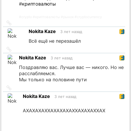
#
криптовалюты
#
crypto
#
криптовалюты
#
рынок
#
cryptocurrency
Ссылка
на
Nokita Kaze
3 лет назад
источник
Всё ещё не перезашёл
Ссылка
на
Nokita Kaze
3 лет назад
источник
Поздравляю вас. Лучше вас — никого. Но не
расслабляемся.
Мы только на половине пути
Ссылка
на
Nokita Kaze
3 лет назад
источник
АХАХАХАХХАХАХАХАХХАХАХАХХАХ