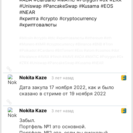
#
Uniswap
#
PancakeSwap
#
Kusama
#
EOS
#
NEAR
#
крипта
#
crypto
#
cryptocurrency
#
криптовалюты
#
bitcoin
#
crypto
#
btc
#
криптовалюты
#
ethereum
#
eth
#
Monero
#
XMR
#
cryptocurrency
#
Binance
#
BNB
#
Tron
#
Polkadot
#
Cardano
#
BitTorrent
#
Eos
#
atom
#
cosmos
#
dot
#
Avalance
#
AVAX
#
1inch
#
AAVE
#
ADA
#
MATIC
#
Polygon
#
0x
#
ZRX
#
Uniswap
#
PancakeSwap
#
Kusama
#
NEAR
Ссылка
на
Nokita Kaze
3 лет назад
источник
Дата закупа 17 ноября 2022, как и было
сказано в стриме от 19 ноября 2022
Ссылка
на
Nokita Kaze
3 лет назад
источник
Забыл.
Портфель №1 это основной.
Портфель №2 это, если вы рисковый