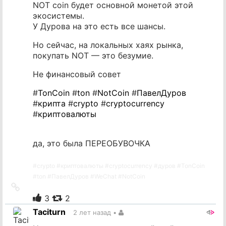
NOT coin будет основной монетой этой
экосистемы.
У Дурова на это есть все шансы.
Но сейчас, на локальных хаях рынка,
покупать NOT — это безумие.
Не финансовый совет
#
TonCoin
#
ton
#
NotCoin
#
ПавелДуров
#
крипта
#
crypto
#
cryptocurrency
#
криптовалюты
да, это была ПЕРЕОБУВОЧКА
#
crypto
#
криптовалюты
#
cryptocurrency
#
дуров
#
TonCoin
#
ton
#
ПавелДуров
#
WeChat
#
NotCoin
Ссылка
на
3
2
источник
Taciturn
2 лет назад
•