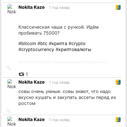
на
Nokita Kaze
1 год назад
источник
Классическая чаша с ручкой. Идём
пробивать 75000?
#
bitcoin
#
btc
#
крипта
#
crypto
#
cryptocurrency
#
криптовалюты
#
bitcoin
#
crypto
#
btc
#
криптовалюты
#
cryptocurrency
Ссылка
на
1
источник
Nokita Kaze
1 год назад
совы очень умные. совы знают, что надо
вкусно кушать и закупать ассеты перед их
ростом
Ссылка
на
Nokita Kaze
1 год назад
источник