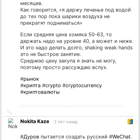
месяцев.
Как говорится, «я держу печенье под водой
до тех пор пока шарики воздуха не
прекратят подниматься»
Если средняя цена хомяка 50-63, то
держать надо на уровне 40, а может и ниже.
И это надо делать долго, shaking weak hands
это не быстрое занятие.
Среднюю цену закупа я знать не могу,
поэтому просто рассуждаю вслух.
#
рынок
#
крипта
#
crypto
#
cryptocurrency
#
криптовалюты
#
bitcoin
#
crypto
#
криптовалюты
#
рынок
#
cryptocurrency
Ссылка
на
Nokita Kaze
2 лет назад
источник
#
Дуров
пытается создать русский #
WeChat
.