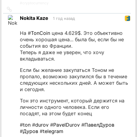
#
cryptocurrency
Ссылка
на
Nokita Kaze
1 год назад
источник
На #
TonCoin
цена 4.629$. Это объективно
очень хорошая цена... была бы, если бы не
события во Франции.
Теперь я даже не уверен, что хочу
вкладываться.
Если бы желание закупаться Тоном не
пропало, возможно закупился бы в течение
следующих нескольких дней. А может быть
и сегодня.
Тон это инструмент, который держится на
личности одного человека. Если его
посадят, на этом будет конец
#
ton
#
durov
#
PavelDurov
#
ПавелДуров
#
Дуров
#
telegram