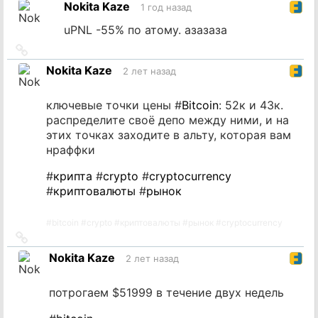
Nokita Kaze
1 год назад
источник
uPNL -55% по атому. азазаза
Ссылка
на
Nokita Kaze
2 лет назад
источник
ключевые точки цены #
Bitcoin
: 52к и 43к.
распределите своё депо между ними, и на
этих точках заходите в альту, которая вам
нраффки
#
крипта
#
crypto
#
cryptocurrency
#
криптовалюты
#
рынок
#
bitcoin
#
crypto
#
криптовалюты
#
рынок
#
cryptocurrency
Ссылка
на
Nokita Kaze
2 лет назад
источник
потрогаем $51999 в течение двух недель