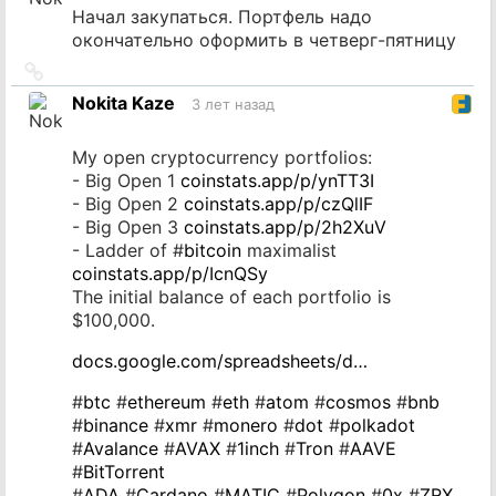
Начал закупаться. Портфель надо
окончательно оформить в четверг-пятницу
Ссылка
на
Nokita Kaze
3 лет назад
источник
My open cryptocurrency portfolios:
- Big Open 1
coinstats.app/p/ynTT3I
- Big Open 2
coinstats.app/p/czQlIF
- Big Open 3
coinstats.app/p/2h2XuV
- Ladder of #
bitcoin
maximalist
coinstats.app/p/IcnQSy
The initial balance of each portfolio is
$100,000.
docs.google.com/spreadsheets/d…
#
btc
#
ethereum
#
eth
#
atom
#
cosmos
#
bnb
#
binance
#
xmr
#
monero
#
dot
#
polkadot
#
Avalance
#
AVAX
#
1inch
#
Tron
#
AAVE
#
BitTorrent
#
ADA
#
Cardano
#
MATIC
#
Polygon
#
0x
#
ZRX