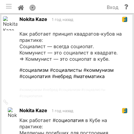
мобильная версия
П
Мой
Вход
и
профиль
Nokita Kaze
до
1 год назад
Как работает принцип квадратов-кубов на
практике:
Социалист — всегда социопат.
Коммунист — это социалист в квадрате.
⇒ Коммунист — это социопат в кубе.
#
социализм
#
социалисты
#
коммунизм
#
социопатия
#
небред
#
математика
#
коммунизм
#
небред
#
социализм
#
социалисты
#
социопатия
Ссылка
на
Nokita Kaze
1 год назад
источник
Как работает #
социопатия
в Кубе на
практике:
Миллионы погибших для построения