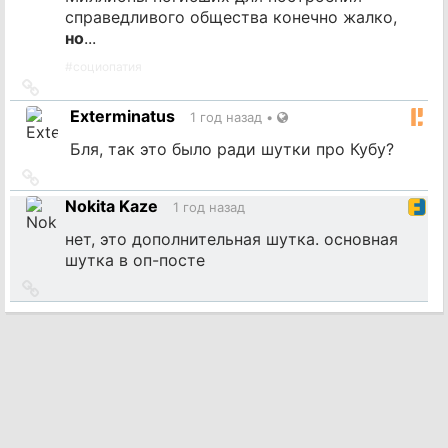
справедливого общества конечно жалко,
но
...
#
социопатия
Ссылка
на
Exterminatus
1 год назад
•
источник
Бля, так это было ради шутки про Кубу?
Ссылка
на
Nokita Kaze
1 год назад
источник
нет, это дополнительная шутка. основная
шутка в оп-посте
Ссылка
на
источник