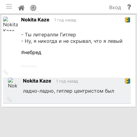
мобильная версия
П
Мой
Вход
и
профиль
Nokita Kaze
до
1 год назад
- Ты литералли Гитлер
- Ну, я никогда и не скрывал, что я левый
#
небред
#
небред
Ссылка
на
Nokita Kaze
1 год назад
источник
ладно-ладно, гитлер центристом был
Ссылка
на
источник