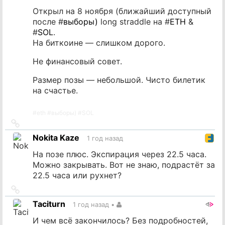
Открыл на 8 ноября (ближайший доступный
после #
выборы)
long straddle на #
ETH
&
#
SOL
.
На биткоине — слишком дорого.
Не финансовый совет.
Размер позы — небольшой. Чисто билетик
на счастье.
#
eth
#
выборы)
#
SOL
Ссылка
на
Nokita Kaze
1 год назад
источник
На позе плюс. Экспирация через 22.5 часа.
Можно закрывать. Вот не знаю, подрастёт за
22.5 часа или рухнет?
Ссылка
на
Taciturn
1 год назад
•
источник
И чем всё закончилось? Без подробностей,