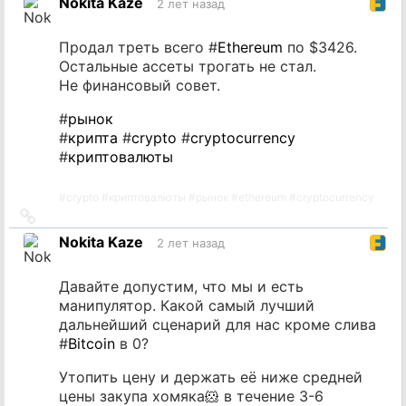
Nokita Kaze
2 лет назад
источник
Продал треть всего #
Ethereum
по $3426.
Остальные ассеты трогать не стал.
Не финансовый совет.
#
рынок
#
крипта
#
crypto
#
cryptocurrency
#
криптовалюты
#
crypto
#
криптовалюты
#
рынок
#
ethereum
#
cryptocurrency
Ссылка
на
Nokita Kaze
2 лет назад
источник
Давайте допустим, что мы и есть
манипулятор. Какой самый лучший
дальнейший сценарий для нас кроме слива
#
Bitcoin
в 0?
Утопить цену и держать её ниже средней
цены закупа хомяка🐹 в течение 3-6