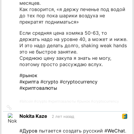
месяцев.
Как говорится, «я держу печенье под водой
до тех пор пока шарики воздуха не
прекратят подниматься»
Если средняя цена хомяка 50-63, то
держать надо на уровне 40, а может и ниже.
И это надо делать долго, shaking weak hands
это не быстрое занятие.
Среднюю цену закупа я знать не могу,
поэтому просто рассуждаю вслух.
#
рынок
#
крипта
#
crypto
#
cryptocurrency
#
криптовалюты
#
bitcoin
#
crypto
#
криптовалюты
#
рынок
#
cryptocurrency
Ссылка
на
Nokita Kaze
2 лет назад
источник
#
Дуров
пытается создать русский #
WeChat
.