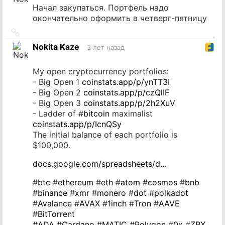
Начал закупаться. Портфель надо
окончательно оформить в четверг-пятницу
Ссылка
на
Nokita Kaze
3 лет назад
источник
My open cryptocurrency portfolios:
- Big Open 1
coinstats.app/p/ynTT3I
- Big Open 2
coinstats.app/p/czQlIF
- Big Open 3
coinstats.app/p/2h2XuV
- Ladder of #
bitcoin
maximalist
coinstats.app/p/IcnQSy
The initial balance of each portfolio is
$100,000.
docs.google.com/spreadsheets/d…
#
btc
#
ethereum
#
eth
#
atom
#
cosmos
#
bnb
#
binance
#
xmr
#
monero
#
dot
#
polkadot
#
Avalance
#
AVAX
#
1inch
#
Tron
#
AAVE
#
BitTorrent
#
ADA
#
Cardano
#
MATIC
#
Polygon
#
0x
#
ZRX