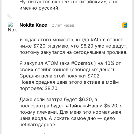
Ну, пытается скорее «некитайский», а не
именно русский.
Ссылка
на
Nokita Kaze
2 лет назад
источник
Я ждал этого момента, когда #
Atom
станет
ниже $7.20, я думаю, что $6.20 уже не дадут,
поэтому закупался на сегодняшнем проливе.
Я закупил ATOM (aka #
Cosmos
) на 40% от
своих стейблкоинов (свободных денег).
Средняя цена этой покупки $7.02
Новая средняя цена этого актива в моём
портфеле: $8.70
Даже если завтра будет $6.20, а
послезавтра будет #
ТайваньНаш
и $5.20, я
пожму плечами. Для меня это нормальная
цена входа. А искать самое дно — дело
неблагодарное.