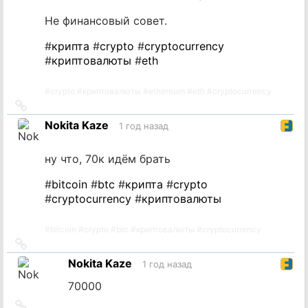
Не финансовый совет.
#
крипта
#
crypto
#
cryptocurrency
#
криптовалюты
#
eth
#
crypto
#
криптовалюты
#
ethereum
#
eth
#
cryptocurrency
Ссылка
на
Nokita Kaze
1 год назад
источник
ну что, 70к идём брать
#
bitcoin
#
btc
#
крипта
#
crypto
#
cryptocurrency
#
криптовалюты
#
bitcoin
#
crypto
#
btc
#
криптовалюты
#
cryptocurrency
Ссылка
на
Nokita Kaze
1 год назад
источник
70000
Ссылка