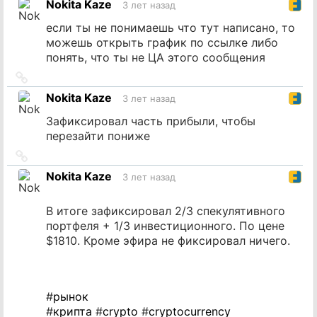
Nokita Kaze
3 лет назад
источник
если ты не понимаешь что тут написано, то
можешь открыть график по ссылке либо
понять, что ты не ЦА этого сообщения
Ссылка
на
Nokita Kaze
3 лет назад
источник
Зафиксировал часть прибыли, чтобы
перезайти пониже
Ссылка
на
Nokita Kaze
3 лет назад
источник
В итоге зафиксировал 2/3 спекулятивного
портфеля + 1/3 инвестиционного. По цене
$1810. Кроме эфира не фиксировал ничего.
#
рынок
#
крипта
#
crypto
#
cryptocurrency