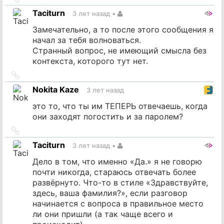
на
Taciturn
3 лет назад
•
источник
Замечательно, а то после этого сообщения я
начал за тебя волноваться.
Странный вопрос, не имеющий смысла без
контекста, которого тут нет.
Ссылка
на
Nokita Kaze
3 лет назад
источник
это то, что ты им ТЕПЕРЬ отвечаешь, когда
они заходят погостить и за паролем?
Ссылка
на
Taciturn
3 лет назад
•
источник
Дело в том, что именно «Да.» я не говорю
почти никогда, стараюсь отвечать более
развёрнуто. Что-то в стиле «Здравствуйте,
здесь, ваша фамилия?», если разговор
начинается с вопроса в правильное место
ли они пришли (а так чаще всего и