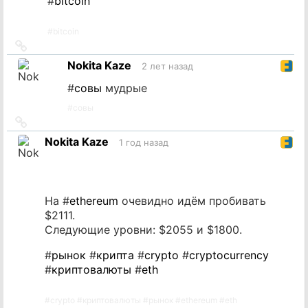
#
bitcoin
#
bitcoin
Ссылка
на
Nokita Kaze
2 лет назад
источник
#
совы
мудрые
#
совы
Ссылка
на
Nokita Kaze
1 год назад
источник
На #
ethereum
очевидно идём пробивать
$2111.
Следующие уровни: $2055 и $1800.
#
рынок
#
крипта
#
crypto
#
cryptocurrency
#
криптовалюты
#
eth
#
crypto
#
криптовалюты
#
рынок
#
ethereum
#
eth