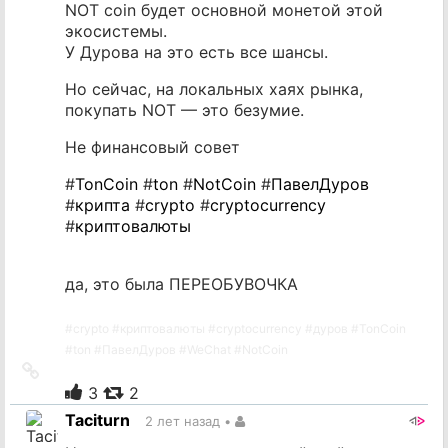
NOT coin будет основной монетой этой
экосистемы.
У Дурова на это есть все шансы.
Но сейчас, на локальных хаях рынка,
покупать NOT — это безумие.
Не финансовый совет
#
TonCoin
#
ton
#
NotCoin
#
ПавелДуров
#
крипта
#
crypto
#
cryptocurrency
#
криптовалюты
да, это была ПЕРЕОБУВОЧКА
#
crypto
#
криптовалюты
#
cryptocurrency
#
дуров
#
TonCoin
#
ton
#
ПавелДуров
#
WeChat
#
NotCoin
Ссылка
на
3
2
источник
Taciturn
2 лет назад
•