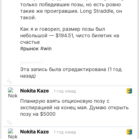
только победившие позы, но есть ровно
такие же проигравшие. Long Straddle, он
такой.
Как я и говорил, размер позы был
небольшой — $194.51, чисто билетик на
счастье
#
рынок
#
win
#
рынок
#
win
Эта запись была отредактирована (
1 год
назад
)
Ссылка
на
Nokita Kaze
1 год назад
источник
Планирую взять опционовую позу с
экспирацией на конец мая. Думаю открыть
позу на $5000
Ссылка
на
Nokita Kaze
1 год назад
источник