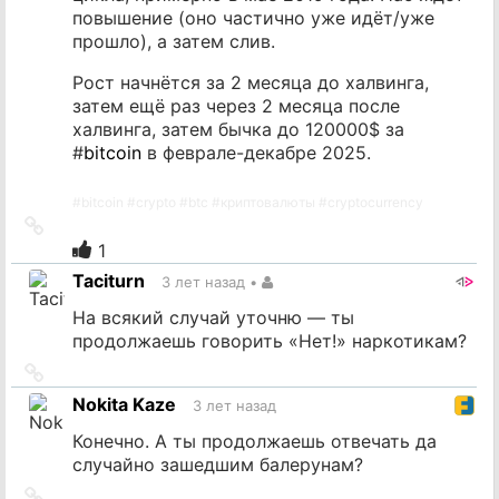
повышение (оно частично уже идёт/уже
прошло), а затем слив.
Рост начнётся за 2 месяца до халвинга,
затем ещё раз через 2 месяца после
халвинга, затем бычка до 120000$ за
#
bitcoin
в феврале-декабре 2025.
#
bitcoin
#
crypto
#
btc
#
криптовалюты
#
cryptocurrency
Ссылка
на
1
источник
Taciturn
3 лет назад
•
На всякий случай уточню — ты
продолжаешь говорить «Нет!» наркотикам?
Ссылка
на
Nokita Kaze
3 лет назад
источник
Конечно. А ты продолжаешь отвечать да
случайно зашедшим балерунам?
Ссылка