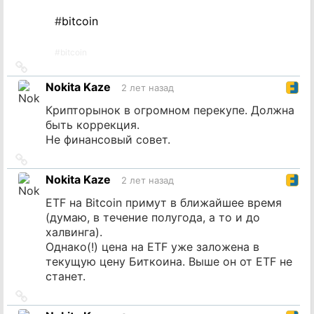
#
bitcoin
#
bitcoin
Ссылка
на
Nokita Kaze
2 лет назад
источник
Крипторынок в огромном перекупе. Должна
быть коррекция.
Не финансовый совет.
Ссылка
на
Nokita Kaze
2 лет назад
источник
ETF на Bitcoin примут в ближайшее время
(думаю, в течение полугода, а то и до
халвинга).
Однако(!) цена на ETF уже заложена в
текущую цену Биткоина. Выше он от ETF не
станет.
Ссылка
на