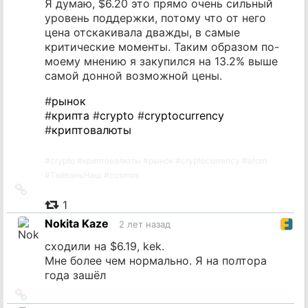
Я думаю, $6.20 это прямо очень сильный
уровень поддержки, потому что от него
цена отскакивала дважды, в самые
критические моменты. Таким образом по-
моему мнению я закупился на 13.2% выше
самой донной возможной цены.
#
рынок
#
крипта
#
crypto
#
cryptocurrency
#
криптовалюты
#
crypto
#
криптовалюты
#
рынок
#
cryptocurrency
#
atom
#
ТайваньНаш
#
cosmos
Ссылка
на
1
источник
Nokita Kaze
2 лет назад
сходили на $6.19, kek.
Мне более чем нормально. Я на полтора
года зашёл
Ссылка
на