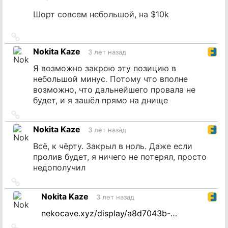
Шорт совсем небольшой, на $10k
Ссылка
на
Nokita Kaze
3 лет назад
источник
Я возможно закрою эту позицию в
небольшой минус. Потому что вполне
возможно, что дальнейшего провала не
будет, и я зашёл прямо на днище
Ссылка
на
Nokita Kaze
3 лет назад
источник
Всё, к чёрту. Закрыл в ноль. Даже если
пролив будет, я ничего не потерял, просто
недополучил
Ссылка
на
Nokita Kaze
3 лет назад
источник
nekocave.xyz/display/a8d7043b-…
Ссылка