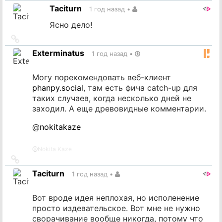
на
Taciturn
1 год назад
•
источник
Ясно дело!
Ссылка
на
Exterminatus
1 год назад
•
источник
Могу порекомендовать веб-клиент
phanpy.social
, там есть фича catch-up для
таких случаев, когда несколько дней не
заходил. А еще древовидные комментарии.
@
nokitakaze
@
Nokita Kaze
Ссылка
на
Taciturn
1 год назад
•
источник
Вот вроде идея неплохая, но исполенение
просто издевательское. Вот мне не нужно
сворачивание вообще никогда, потому что