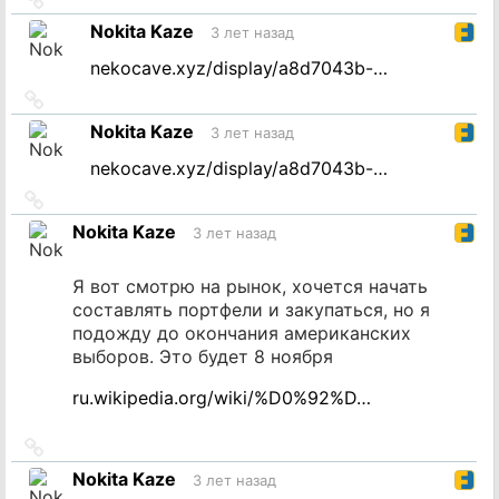
на
Nokita Kaze
3 лет назад
источник
nekocave.xyz/display/a8d7043b-…
Ссылка
на
Nokita Kaze
3 лет назад
источник
nekocave.xyz/display/a8d7043b-…
Ссылка
на
Nokita Kaze
3 лет назад
источник
Я вот смотрю на рынок, хочется начать
составлять портфели и закупаться, но я
подожду до окончания американских
выборов. Это будет 8 ноября
ru.wikipedia.org/wiki/%D0%92%D…
Ссылка
на
Nokita Kaze
3 лет назад
источник