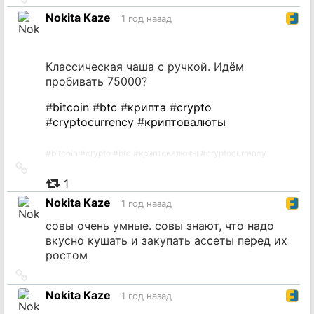
на
Nokita Kaze
1 год назад
источник
Классическая чаша с ручкой. Идём
пробивать 75000?
#
bitcoin
#
btc
#
крипта
#
crypto
#
cryptocurrency
#
криптовалюты
#
bitcoin
#
crypto
#
btc
#
криптовалюты
#
cryptocurrency
Ссылка
на
1
источник
Nokita Kaze
1 год назад
совы очень умные. совы знают, что надо
вкусно кушать и закупать ассеты перед их
ростом
Ссылка
на
Nokita Kaze
1 год назад
источник