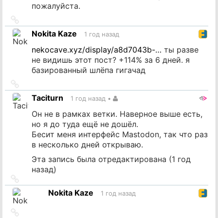
пожалуйста.
Ссылка
на
Nokita Kaze
1 год назад
источник
nekocave.xyz/display/a8d7043b-…
ты разве
не видишь этот пост? +114% за 6 дней. я
базированный шлёпа гигачад
Ссылка
на
Taciturn
1 год назад
•
источник
Он не в рамках ветки. Наверное выше есть,
но я до туда ещё не дошёл.
Бесит меня интерфейс Mastodon, так что раз
в несколько дней открываю.
Эта запись была отредактирована (
1 год
назад
)
Ссылка
на
Nokita Kaze
1 год назад
источник
Ссылка