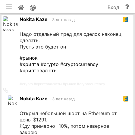
мобильная версия
П
Мой
Вход
и
профиль
Nokita Kaze
до
3 лет назад
Надо отдельный тред для сделок наконец
сделать.
Пусть это будет он
#
рынок
#
крипта
#
crypto
#
cryptocurrency
#
криптовалюты
#
crypto
#
криптовалюты
#
рынок
#
cryptocurrency
Ссылка
на
Nokita Kaze
3 лет назад
источник
Открыл небольшой шорт на Ethereum от
цены $1291.
Жду примерно -10%, потом наверное
закрою.