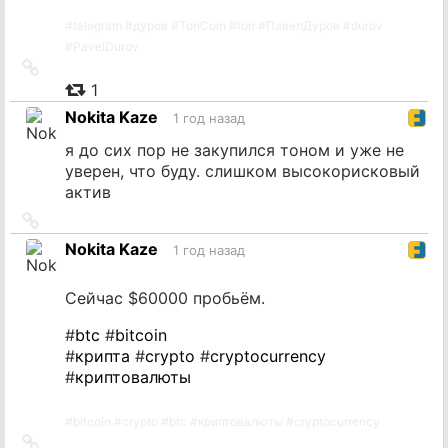
#
telegram
#
дуров
#
TonCoin
#
ton
#
ПавелДуров
#
durov
#
PavelDurov
Ссылка
на
1
источник
Nokita Kaze
1 год назад
я до сих пор не закупился тоном и уже не
уверен, что буду. слишком высокорисковый
актив
Ссылка
на
Nokita Kaze
1 год назад
источник
Сейчас $60000 пробьём.
#
btc
#
bitcoin
#
крипта
#
crypto
#
cryptocurrency
#
криптовалюты
#
bitcoin
#
crypto
#
btc
#
криптовалюты
#
cryptocurrency
Ссылка