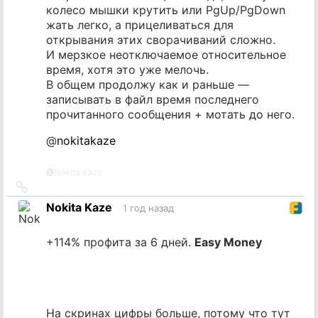
колесо мышки крутить или PgUp/PgDown
жать легко, а прицеливаться для
открывания этих сворачиваний сложно.
И мерзкое неотключаемое относительное
время, хотя это уже мелочь.
В общем продолжу как и раньше —
записывать в файл время последнего
прочитанного сообщения + мотать до него.
@
nokitakaze
@
Nokita Kaze
Ссылка
на
Nokita Kaze
1 год назад
источник
+114% профита за 6 дней.
Easy Money
На скринах цифры больше, потому что тут