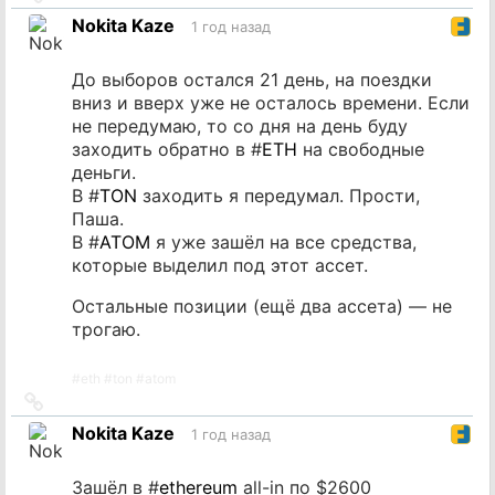
на
Nokita Kaze
1 год назад
источник
До выборов остался 21 день, на поездки
вниз и вверх уже не осталось времени. Если
не передумаю, то со дня на день буду
заходить обратно в #
ETH
на свободные
деньги.
В #
TON
заходить я передумал. Прости,
Паша.
В #
ATOM
я уже зашёл на все средства,
которые выделил под этот ассет.
Остальные позиции (ещё два ассета) — не
трогаю.
#
eth
#
ton
#
atom
Ссылка
на
Nokita Kaze
1 год назад
источник
Зашёл в #
ethereum
all-in по $2600