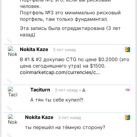
человек.
Портфель №3 это минимально рисковый
портфель, там только фундаментал.
Эта запись была отредактирована (
3 лет
назад
)
Ссылка
на
Nokita Kaze
3 лет назад
источник
В #1 & #2 докупаю CTG по цене $0.2000 (это
цена сегодняшнего утра) на $1500.
coinmarketcap.com/currencies/c…
Ссылка
на
Taciturn
3 лет назад
•
источник
А тян ты себе купил?!
Ссылка
на
Nokita Kaze
3 лет назад
источник
ты перешёл на тёмную сторону?
Ссылка