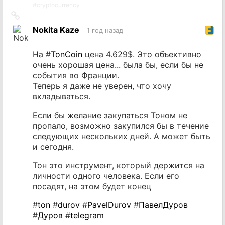
#
cryptocurrency
Ссылка
на
Nokita Kaze
1 год назад
источник
На #
TonCoin
цена 4.629$. Это объективно
очень хорошая цена... была бы, если бы не
события во Франции.
Теперь я даже не уверен, что хочу
вкладываться.
Если бы желание закупаться Тоном не
пропало, возможно закупился бы в течение
следующих нескольких дней. А может быть
и сегодня.
Тон это инструмент, который держится на
личности одного человека. Если его
посадят, на этом будет конец
#
ton
#
durov
#
PavelDurov
#
ПавелДуров
#
Дуров
#
telegram