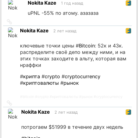
Nokita Kaze
1 год назад
источник
uPNL -55% по атому. азазаза
Ссылка
на
Nokita Kaze
2 лет назад
источник
ключевые точки цены #
Bitcoin
: 52к и 43к.
распределите своё депо между ними, и на
этих точках заходите в альту, которая вам
нраффки
#
крипта
#
crypto
#
cryptocurrency
#
криптовалюты
#
рынок
#
bitcoin
#
crypto
#
криптовалюты
#
рынок
#
cryptocurrency
Ссылка
на
Nokita Kaze
2 лет назад
источник
потрогаем $51999 в течение двух недель