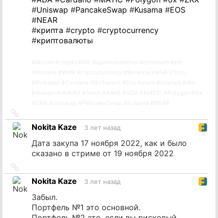
#
Uniswap
#
PancakeSwap
#
Kusama
#
EOS
#
NEAR
#
крипта
#
crypto
#
cryptocurrency
#
криптовалюты
#
bitcoin
#
crypto
#
btc
#
криптовалюты
#
ethereum
#
eth
#
Monero
#
XMR
#
cryptocurrency
#
Binance
#
BNB
#
Tron
#
Polkadot
#
Cardano
#
BitTorrent
#
Eos
#
atom
#
cosmos
#
dot
#
Avalance
#
AVAX
#
1inch
#
AAVE
#
ADA
#
MATIC
#
Polygon
#
0x
#
ZRX
#
Uniswap
#
PancakeSwap
#
Kusama
#
NEAR
Ссылка
на
Nokita Kaze
3 лет назад
источник
Дата закупа 17 ноября 2022, как и было
сказано в стриме от 19 ноября 2022
Ссылка
на
Nokita Kaze
3 лет назад
источник
Забыл.
Портфель №1 это основной.
Портфель №2 это, если вы рисковый