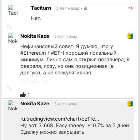
на
Taciturn
3 лет назад
•
источник
Нет.
Ссылка
на
Nokita Kaze
3 лет назад
источник
Нефинансовый совет. Я думаю, что у
#
Ethereum
/ #
ETH
хороший локальный
минимум. Лично сам я открыл позавчера, 9
февраля, позу, но она позиционная (в
долгую), а не спекулятивная.
#
ethereum
#
eth
Ссылка
на
1
источник
Nokita Kaze
3 лет назад
ru.tradingview.com/chart/ozTfe…
Ну вот $1668. Easy money. +10.7% за 5 дней.
Сделку можно закрывать