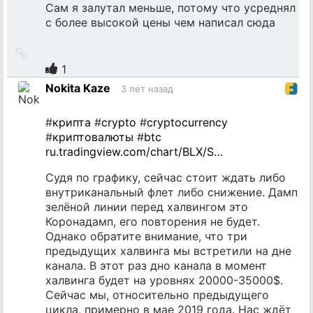
Сам я залутал меньше, потому что усреднял
с более высокой цены чем написал сюда
Ссылка
на
1
источник
Nokita Kaze
3 лет назад
#
крипта
#
crypto
#
cryptocurrency
#
криптовалюты
#
btc
ru.tradingview.com/chart/BLX/S…
Судя по графику, сейчас стоит ждать либо
внутриканальный флет либо снижение. Дамп
зелёной линии перед халвингом это
Коронадамп, его повторения не будет.
Однако обратите внимание, что три
предыдущих халвинга мы встретили на дне
канала. В этот раз дно канала в момент
халвинга будет на уровнях 20000-35000$.
Сейчас мы, относительно предыдущего
цикла, примерно в мае 2019 года. Нас ждёт