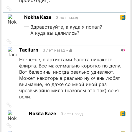
происходит).
Ссылка
на
Nokita Kaze
3 лет назад
источник
— Здравствуйте, а куда я попал?
— А куда вы целились?
Ссылка
на
Taciturn
3 лет назад
•
источник
Не-не-не, с артистами балета никакого
флирта. Всё максимально коротко по делу.
Вот балерины иногда реально удивляют.
Может некоторые реально ну очень любят
внимание, но даже со мной иной раз
чрезвычайно мило (назовём это так) себя
вели.
Ссылка
на
Nokita Kaze
3 лет назад
источник
Ссылка
на