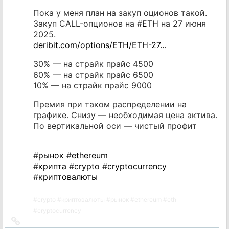
Пока у меня план на закуп оционов такой.
Закуп CALL-опционов на #
ETH
на 27 июня
2025.
deribit.com/options/ETH/ETH-27…
30% — на страйк прайс 4500
60% — на страйк прайс 6500
10% — на страйк прайс 9000
Премия при таком распределении на
графике. Снизу — необходимая цена актива.
По вертикальной оси — чистый профит
#
рынок
#
ethereum
#
крипта
#
crypto
#
cryptocurrency
#
криптовалюты
#
crypto
#
криптовалюты
#
рынок
#
ethereum
#
eth
#
cryptocurrency
Ссылка