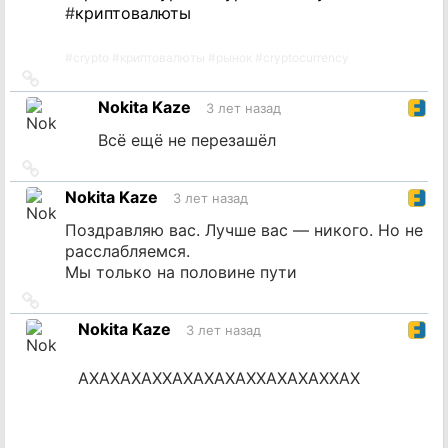
#
криптовалюты
#
crypto
#
криптовалюты
#
рынок
#
cryptocurrency
Ссылка
на
Nokita Kaze
3 лет назад
источник
Всё ещё не перезашёл
Ссылка
на
Nokita Kaze
3 лет назад
источник
Поздравляю вас. Лучше вас — никого. Но не
расслабляемся.
Мы только на половине пути
Ссылка
на
Nokita Kaze
3 лет назад
источник
АХАХАХАХХАХАХАХАХХАХАХАХХАХ