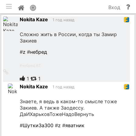
мобильная версия
П
Мой
Вход
и
профиль
Nokita Kaze
до
1 год назад
Сложно жить в России, когда ты Замир
Закиев
#
z
#
небред
#
небред
#
Z
Ссылка
на
1
1
источник
Nokita Kaze
1 год назад
Знаете, я ведь в каком-то смысле тоже
Закиев. А также Заодессу.
ДаИХарьковТожеНадоВернуть
#
ШуткиЗа300
#
z
#
яватник