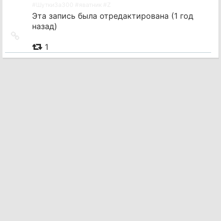
#
ШуткиЗа300
#
яватник
#
Z
Эта запись была отредактирована (
1 год
назад
)
Ссылка
на
1
источник