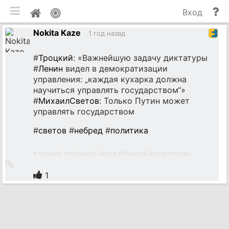
мобильная версия
П
Мой
Вход
и
профиль
Nokita Kaze
до
1 год назад
#
Троцкий
: «Важнейшую задачу диктатуры
#
Ленин
видел в демократизации
управления: „каждая кухарка должна
научиться управлять государством“»
#
МихаилСветов
: Только Путин может
управлять государством
#
светов
#
небред
#
политика
#
троцкий
#
небред
#
Светов
#
МихаилСветов
#
ленин
Ссылка
на
1
источник