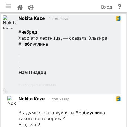
мобильная версия
П
Мой
Вход
и
профиль
Nokita Kaze
до
1 год назад
#
небред
Хаос это лестница, — сказала Эльвира
#
Набиуллина
.
.
.
Нам Пиздец
#
небред
#
Набиуллина
Ссылка
на
Nokita Kaze
1 год назад
источник
Вы думаете это хуйня, и #
Набиуллина
такого не говорила?
Ага, счас!