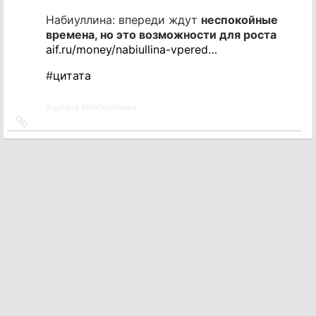
Набиуллина: впереди ждут
неспокойные
времена, но это возможности для роста
aif.ru/money/nabiullina-vpered…
#
цитата
#
цитата
#
Набиуллина
Ссылка
на
источник