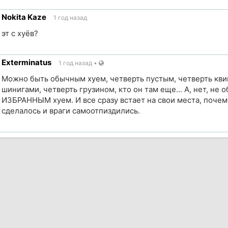
Nokita Kaze
1 год назад
ик
эт с хуёв?
Exterminatus
1 год назад
•
ик
Можно быть обычным хуем, четверть пустым, четверть кви
шинигами, четверть грузином, кто он там еще... А, нет, не 
ИЗБРАННЫМ хуем. И все сразу встает на свои места, почему
сделалось и враги самоотпиздились.
ик