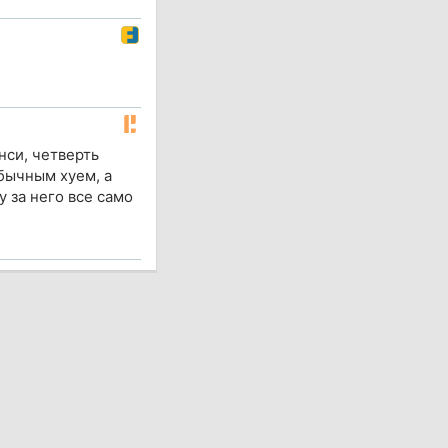
нси, четверть
обычным хуем, а
 за него все само