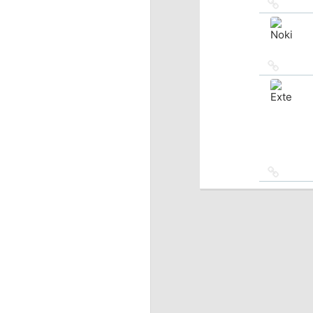
Ссылка
на
источн
Ссылка
на
источн
Ссылка
на
источн