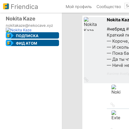
Friendica
Мой профиль
Сообщество
Nokita Kaze
Nokita Ka
nokitakaze@nekocave.xyz
#
небред
#
Краткий п
ПОДПИСКА
— Короче,
ФИД ATOM
— И сколь
— Пока ба
— Да ты ч
— Ничё не 
#
anime
#
неб
Ссылка
на
источник
Ссылка
на
источн