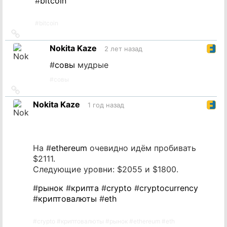
#
bitcoin
#
bitcoin
Ссылка
на
Nokita Kaze
2 лет назад
источник
#
совы
мудрые
#
совы
Ссылка
на
Nokita Kaze
1 год назад
источник
На #
ethereum
очевидно идём пробивать
$2111.
Следующие уровни: $2055 и $1800.
#
рынок
#
крипта
#
crypto
#
cryptocurrency
#
криптовалюты
#
eth
#
crypto
#
криптовалюты
#
рынок
#
ethereum
#
eth