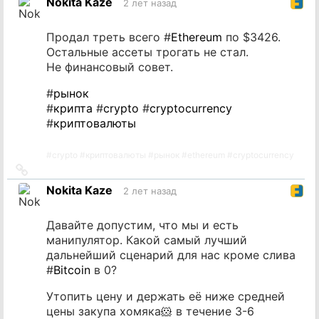
Nokita Kaze
2 лет назад
источник
Продал треть всего #
Ethereum
по $3426.
Остальные ассеты трогать не стал.
Не финансовый совет.
#
рынок
#
крипта
#
crypto
#
cryptocurrency
#
криптовалюты
#
crypto
#
криптовалюты
#
рынок
#
ethereum
#
cryptocurrency
Ссылка
на
Nokita Kaze
2 лет назад
источник
Давайте допустим, что мы и есть
манипулятор. Какой самый лучший
дальнейший сценарий для нас кроме слива
#
Bitcoin
в 0?
Утопить цену и держать её ниже средней
цены закупа хомяка🐹 в течение 3-6