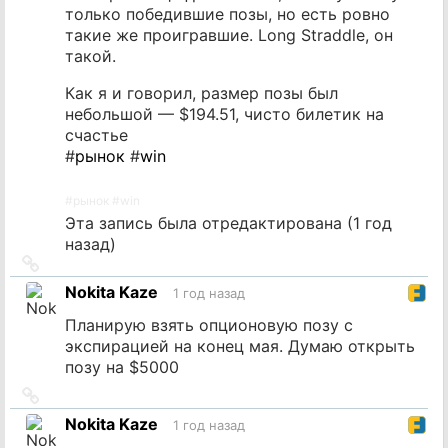
только победившие позы, но есть ровно
такие же проигравшие. Long Straddle, он
такой.
Как я и говорил, размер позы был
небольшой — $194.51, чисто билетик на
счастье
#
рынок
#
win
#
рынок
#
win
Эта запись была отредактирована (
1 год
назад
)
Ссылка
на
Nokita Kaze
1 год назад
источник
Планирую взять опционовую позу с
экспирацией на конец мая. Думаю открыть
позу на $5000
Ссылка
на
Nokita Kaze
1 год назад
источник