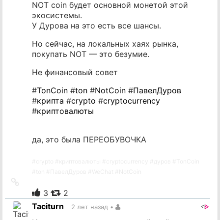
NOT coin будет основной монетой этой
экосистемы.
У Дурова на это есть все шансы.
Но сейчас, на локальных хаях рынка,
покупать NOT — это безумие.
Не финансовый совет
#
TonCoin
#
ton
#
NotCoin
#
ПавелДуров
#
крипта
#
crypto
#
cryptocurrency
#
криптовалюты
да, это была ПЕРЕОБУВОЧКА
#
crypto
#
криптовалюты
#
cryptocurrency
#
дуров
#
TonCoin
#
ton
#
ПавелДуров
#
WeChat
#
NotCoin
Ссылка
на
3
2
источник
Taciturn
2 лет назад
•