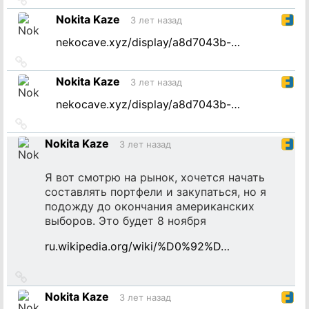
на
Nokita Kaze
3 лет назад
источник
nekocave.xyz/display/a8d7043b-…
Ссылка
на
Nokita Kaze
3 лет назад
источник
nekocave.xyz/display/a8d7043b-…
Ссылка
на
Nokita Kaze
3 лет назад
источник
Я вот смотрю на рынок, хочется начать
составлять портфели и закупаться, но я
подожду до окончания американских
выборов. Это будет 8 ноября
ru.wikipedia.org/wiki/%D0%92%D…
Ссылка
на
Nokita Kaze
3 лет назад
источник