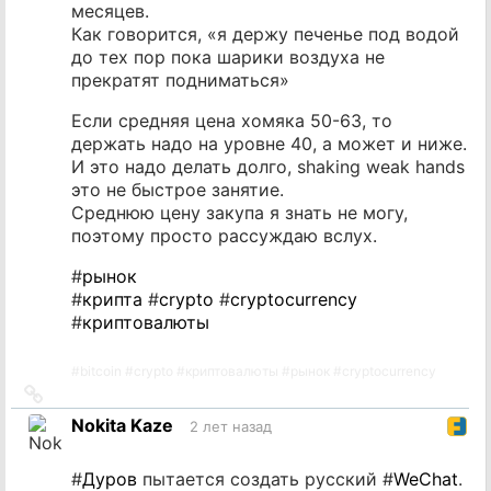
месяцев.
Как говорится, «я держу печенье под водой
до тех пор пока шарики воздуха не
прекратят подниматься»
Если средняя цена хомяка 50-63, то
держать надо на уровне 40, а может и ниже.
И это надо делать долго, shaking weak hands
это не быстрое занятие.
Среднюю цену закупа я знать не могу,
поэтому просто рассуждаю вслух.
#
рынок
#
крипта
#
crypto
#
cryptocurrency
#
криптовалюты
#
bitcoin
#
crypto
#
криптовалюты
#
рынок
#
cryptocurrency
Ссылка
на
Nokita Kaze
2 лет назад
источник
#
Дуров
пытается создать русский #
WeChat
.