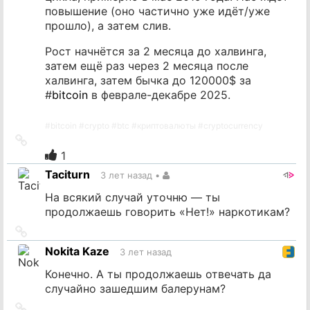
повышение (оно частично уже идёт/уже
прошло), а затем слив.
Рост начнётся за 2 месяца до халвинга,
затем ещё раз через 2 месяца после
халвинга, затем бычка до 120000$ за
#
bitcoin
в феврале-декабре 2025.
#
bitcoin
#
crypto
#
btc
#
криптовалюты
#
cryptocurrency
Ссылка
на
1
источник
Taciturn
3 лет назад
•
На всякий случай уточню — ты
продолжаешь говорить «Нет!» наркотикам?
Ссылка
на
Nokita Kaze
3 лет назад
источник
Конечно. А ты продолжаешь отвечать да
случайно зашедшим балерунам?
Ссылка