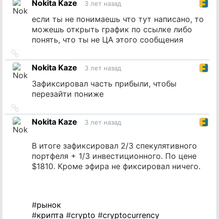
Nokita Kaze
3 лет назад
источник
если ты не понимаешь что тут написано, то
можешь открыть график по ссылке либо
понять, что ты не ЦА этого сообщения
Ссылка
на
Nokita Kaze
3 лет назад
источник
Зафиксировал часть прибыли, чтобы
перезайти пониже
Ссылка
на
Nokita Kaze
3 лет назад
источник
В итоге зафиксировал 2/3 спекулятивного
портфеля + 1/3 инвестиционного. По цене
$1810. Кроме эфира не фиксировал ничего.
#
рынок
#
крипта
#
crypto
#
cryptocurrency