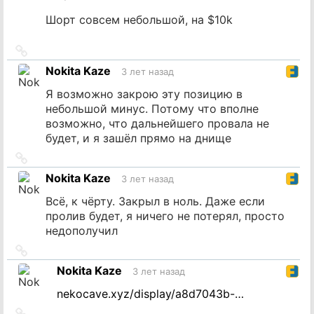
Шорт совсем небольшой, на $10k
Ссылка
на
Nokita Kaze
3 лет назад
источник
Я возможно закрою эту позицию в
небольшой минус. Потому что вполне
возможно, что дальнейшего провала не
будет, и я зашёл прямо на днище
Ссылка
на
Nokita Kaze
3 лет назад
источник
Всё, к чёрту. Закрыл в ноль. Даже если
пролив будет, я ничего не потерял, просто
недополучил
Ссылка
на
Nokita Kaze
3 лет назад
источник
nekocave.xyz/display/a8d7043b-…
Ссылка