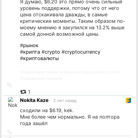
Я думаю, $6.20 это прямо очень сильный
уровень поддержки, потому что от него
цена отскакивала дважды, в самые
критические моменты. Таким образом по-
моему мнению я закупился на 13.2% выше
самой донной возможной цены.
#
рынок
#
крипта
#
crypto
#
cryptocurrency
#
криптовалюты
#
crypto
#
криптовалюты
#
рынок
#
cryptocurrency
#
atom
#
ТайваньНаш
#
cosmos
Ссылка
на
1
источник
Nokita Kaze
2 лет назад
сходили на $6.19, kek.
Мне более чем нормально. Я на полтора
года зашёл
Ссылка
на