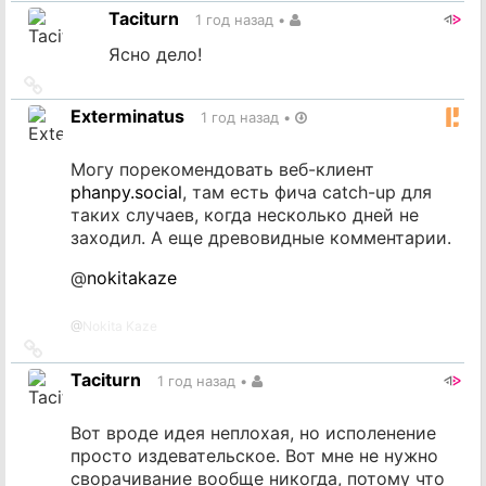
на
Taciturn
1 год назад
•
источник
Ясно дело!
Ссылка
на
Exterminatus
1 год назад
•
источник
Могу порекомендовать веб-клиент
phanpy.social
, там есть фича catch-up для
таких случаев, когда несколько дней не
заходил. А еще древовидные комментарии.
@
nokitakaze
@
Nokita Kaze
Ссылка
на
Taciturn
1 год назад
•
источник
Вот вроде идея неплохая, но исполенение
просто издевательское. Вот мне не нужно
сворачивание вообще никогда, потому что