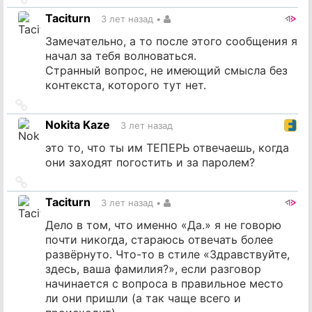
на
Taciturn
3 лет назад
•
источник
Замечательно, а то после этого сообщения я
начал за тебя волноваться.
Странный вопрос, не имеющий смысла без
контекста, которого тут нет.
Ссылка
на
Nokita Kaze
3 лет назад
источник
это то, что ты им ТЕПЕРЬ отвечаешь, когда
они заходят погостить и за паролем?
Ссылка
на
Taciturn
3 лет назад
•
источник
Дело в том, что именно «Да.» я не говорю
почти никогда, стараюсь отвечать более
развёрнуто. Что-то в стиле «Здравствуйте,
здесь, ваша фамилия?», если разговор
начинается с вопроса в правильное место
ли они пришли (а так чаще всего и