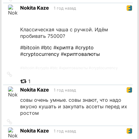
на
Nokita Kaze
1 год назад
источник
Классическая чаша с ручкой. Идём
пробивать 75000?
#
bitcoin
#
btc
#
крипта
#
crypto
#
cryptocurrency
#
криптовалюты
#
bitcoin
#
crypto
#
btc
#
криптовалюты
#
cryptocurrency
Ссылка
на
1
источник
Nokita Kaze
1 год назад
совы очень умные. совы знают, что надо
вкусно кушать и закупать ассеты перед их
ростом
Ссылка
на
Nokita Kaze
1 год назад
источник