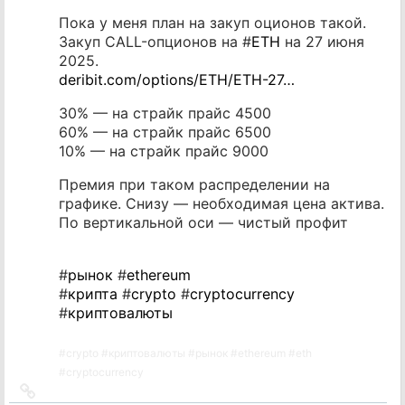
Пока у меня план на закуп оционов такой.
Закуп CALL-опционов на #
ETH
на 27 июня
2025.
deribit.com/options/ETH/ETH-27…
30% — на страйк прайс 4500
60% — на страйк прайс 6500
10% — на страйк прайс 9000
Премия при таком распределении на
графике. Снизу — необходимая цена актива.
По вертикальной оси — чистый профит
#
рынок
#
ethereum
#
крипта
#
crypto
#
cryptocurrency
#
криптовалюты
#
crypto
#
криптовалюты
#
рынок
#
ethereum
#
eth
#
cryptocurrency
Ссылка