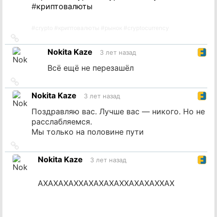
#
криптовалюты
#
crypto
#
криптовалюты
#
рынок
#
cryptocurrency
Ссылка
на
Nokita Kaze
3 лет назад
источник
Всё ещё не перезашёл
Ссылка
на
Nokita Kaze
3 лет назад
источник
Поздравляю вас. Лучше вас — никого. Но не
расслабляемся.
Мы только на половине пути
Ссылка
на
Nokita Kaze
3 лет назад
источник
АХАХАХАХХАХАХАХАХХАХАХАХХАХ