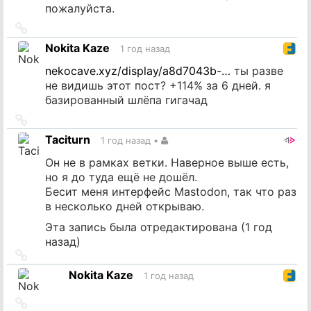
пожалуйста.
Ссылка
на
Nokita Kaze
1 год назад
источник
nekocave.xyz/display/a8d7043b-…
ты разве
не видишь этот пост? +114% за 6 дней. я
базированный шлёпа гигачад
Ссылка
на
Taciturn
1 год назад
•
источник
Он не в рамках ветки. Наверное выше есть,
но я до туда ещё не дошёл.
Бесит меня интерфейс Mastodon, так что раз
в несколько дней открываю.
Эта запись была отредактирована (
1 год
назад
)
Ссылка
на
Nokita Kaze
1 год назад
источник
Ссылка