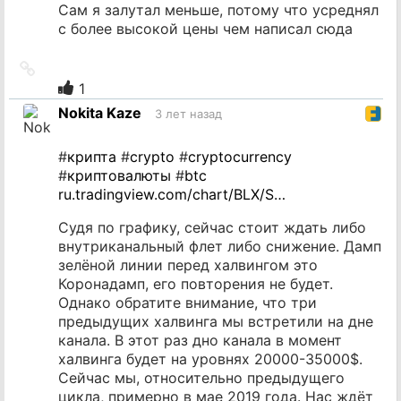
Сам я залутал меньше, потому что усреднял
с более высокой цены чем написал сюда
Ссылка
на
1
источник
Nokita Kaze
3 лет назад
#
крипта
#
crypto
#
cryptocurrency
#
криптовалюты
#
btc
ru.tradingview.com/chart/BLX/S…
Судя по графику, сейчас стоит ждать либо
внутриканальный флет либо снижение. Дамп
зелёной линии перед халвингом это
Коронадамп, его повторения не будет.
Однако обратите внимание, что три
предыдущих халвинга мы встретили на дне
канала. В этот раз дно канала в момент
халвинга будет на уровнях 20000-35000$.
Сейчас мы, относительно предыдущего
цикла, примерно в мае 2019 года. Нас ждёт