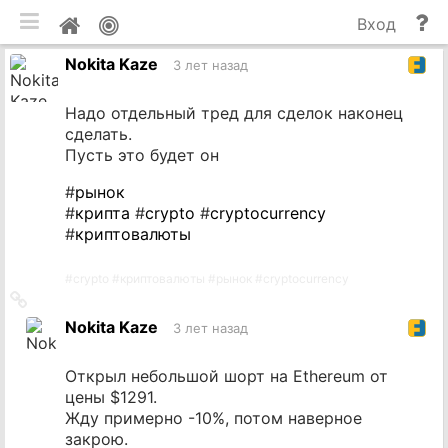
мобильная версия
П
Мой
Вход
и
профиль
Nokita Kaze
до
3 лет назад
Надо отдельный тред для сделок наконец
сделать.
Пусть это будет он
#
рынок
#
крипта
#
crypto
#
cryptocurrency
#
криптовалюты
#
crypto
#
криптовалюты
#
рынок
#
cryptocurrency
Ссылка
на
Nokita Kaze
3 лет назад
источник
Открыл небольшой шорт на Ethereum от
цены $1291.
Жду примерно -10%, потом наверное
закрою.