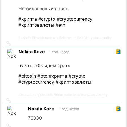
Не финансовый совет.
#
крипта
#
crypto
#
cryptocurrency
#
криптовалюты
#
eth
#
crypto
#
криптовалюты
#
ethereum
#
eth
#
cryptocurrency
Ссылка
на
Nokita Kaze
1 год назад
источник
ну что, 70к идём брать
#
bitcoin
#
btc
#
крипта
#
crypto
#
cryptocurrency
#
криптовалюты
#
bitcoin
#
crypto
#
btc
#
криптовалюты
#
cryptocurrency
Ссылка
на
Nokita Kaze
1 год назад
источник
70000
Ссылка