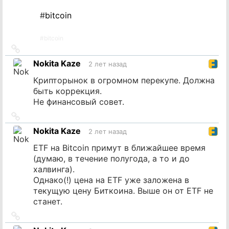
#
bitcoin
#
bitcoin
Ссылка
на
Nokita Kaze
2 лет назад
источник
Крипторынок в огромном перекупе. Должна
быть коррекция.
Не финансовый совет.
Ссылка
на
Nokita Kaze
2 лет назад
источник
ETF на Bitcoin примут в ближайшее время
(думаю, в течение полугода, а то и до
халвинга).
Однако(!) цена на ETF уже заложена в
текущую цену Биткоина. Выше он от ETF не
станет.
Ссылка
на