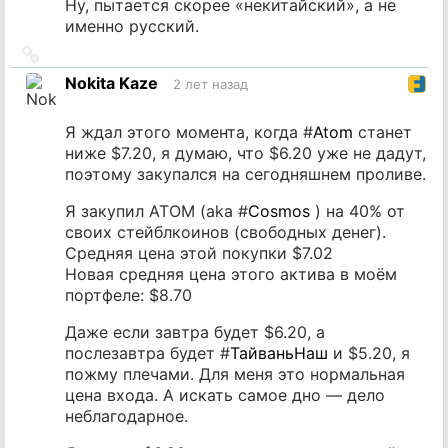
Ну, пытается скорее «некитайский», а не
именно русский.
Ссылка
на
Nokita Kaze
2 лет назад
источник
Я ждал этого момента, когда #
Atom
станет
ниже $7.20, я думаю, что $6.20 уже не дадут,
поэтому закупался на сегодняшнем проливе.
Я закупил ATOM (aka #
Cosmos
) на 40% от
своих стейблкоинов (свободных денег).
Средняя цена этой покупки $7.02
Новая средняя цена этого актива в моём
портфеле: $8.70
Даже если завтра будет $6.20, а
послезавтра будет #
ТайваньНаш
и $5.20, я
пожму плечами. Для меня это нормальная
цена входа. А искать самое дно — дело
неблагодарное.