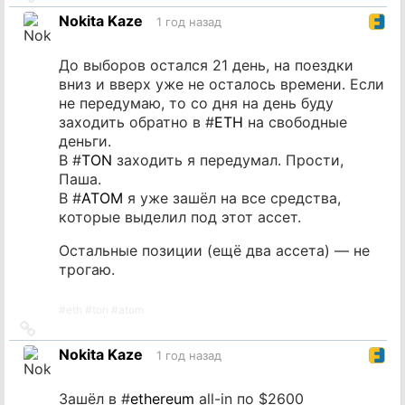
на
Nokita Kaze
1 год назад
источник
До выборов остался 21 день, на поездки
вниз и вверх уже не осталось времени. Если
не передумаю, то со дня на день буду
заходить обратно в #
ETH
на свободные
деньги.
В #
TON
заходить я передумал. Прости,
Паша.
В #
ATOM
я уже зашёл на все средства,
которые выделил под этот ассет.
Остальные позиции (ещё два ассета) — не
трогаю.
#
eth
#
ton
#
atom
Ссылка
на
Nokita Kaze
1 год назад
источник
Зашёл в #
ethereum
all-in по $2600