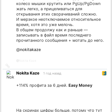
колесо мышки крутить или PgUp/PgDown
жать легко, а прицеливаться для
открывания этих сворачиваний сложно.
И мерзкое неотключаемое относительное
время, хотя это уже мелочь.
В общем продолжу как и раньше —
записывать в файл время последнего
прочитанного сообщения + мотать до него.
@
nokitakaze
@
Nokita Kaze
Ссылка
на
Nokita Kaze
1 год назад
источник
+114% профита за 6 дней.
Easy Money
На скринах цифры больше, потому что тут