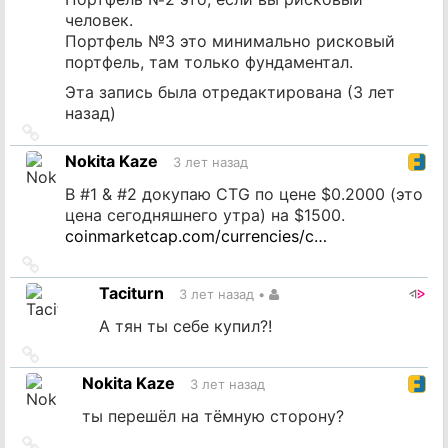
человек.
Портфель №3 это минимально рисковый
портфель, там только фундаментал.
Эта запись была отредактирована (
3 лет
назад
)
Ссылка
на
Nokita Kaze
3 лет назад
источник
В #1 & #2 докупаю CTG по цене $0.2000 (это
цена сегодняшнего утра) на $1500.
coinmarketcap.com/currencies/c…
Ссылка
на
Taciturn
3 лет назад
•
источник
А тян ты себе купил?!
Ссылка
на
Nokita Kaze
3 лет назад
источник
ты перешёл на тёмную сторону?
Ссылка