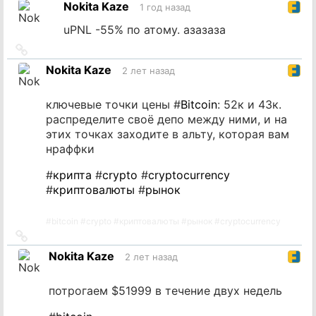
Nokita Kaze
1 год назад
источник
uPNL -55% по атому. азазаза
Ссылка
на
Nokita Kaze
2 лет назад
источник
ключевые точки цены #
Bitcoin
: 52к и 43к.
распределите своё депо между ними, и на
этих точках заходите в альту, которая вам
нраффки
#
крипта
#
crypto
#
cryptocurrency
#
криптовалюты
#
рынок
#
bitcoin
#
crypto
#
криптовалюты
#
рынок
#
cryptocurrency
Ссылка
на
Nokita Kaze
2 лет назад
источник
потрогаем $51999 в течение двух недель