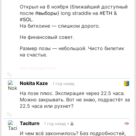
Открыл на 8 ноября (ближайший доступный
после #
выборы)
long straddle на #
ETH
&
#
SOL
.
На биткоине — слишком дорого.
Не финансовый совет.
Размер позы — небольшой. Чисто билетик
на счастье.
#
eth
#
выборы)
#
SOL
Ссылка
на
Nokita Kaze
1 год назад
источник
На позе плюс. Экспирация через 22.5 часа.
Можно закрывать. Вот не знаю, подрастёт за
22.5 часа или рухнет?
Ссылка
на
Taciturn
1 год назад
•
источник
И чем всё закончилось? Без подробностей,