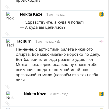
происходит).
Ссылка
на
Nokita Kaze
3 лет назад
источник
— Здравствуйте, а куда я попал?
— А куда вы целились?
Ссылка
на
Taciturn
3 лет назад
•
источник
Не-не-не, с артистами балета никакого
флирта. Всё максимально коротко по делу.
Вот балерины иногда реально удивляют.
Может некоторые реально ну очень любят
внимание, но даже со мной иной раз
чрезвычайно мило (назовём это так) себя
вели.
Ссылка
на
Nokita Kaze
3 лет назад
источник
Ссылка
на