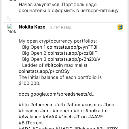
Начал закупаться. Портфель надо
окончательно оформить в четверг-пятницу
Ссылка
на
Nokita Kaze
3 лет назад
источник
My open cryptocurrency portfolios:
- Big Open 1
coinstats.app/p/ynTT3I
- Big Open 2
coinstats.app/p/czQlIF
- Big Open 3
coinstats.app/p/2h2XuV
- Ladder of #
bitcoin
maximalist
coinstats.app/p/IcnQSy
The initial balance of each portfolio is
$100,000.
docs.google.com/spreadsheets/d…
#
btc
#
ethereum
#
eth
#
atom
#
cosmos
#
bnb
#
binance
#
xmr
#
monero
#
dot
#
polkadot
#
Avalance
#
AVAX
#
1inch
#
Tron
#
AAVE
#
BitTorrent
#
ADA
#
Cardano
#
MATIC
#
Polygon
#
0x
#
ZRX