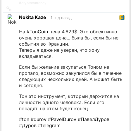
#
cryptocurrency
Ссылка
на
Nokita Kaze
1 год назад
источник
На #
TonCoin
цена 4.629$. Это объективно
очень хорошая цена... была бы, если бы не
события во Франции.
Теперь я даже не уверен, что хочу
вкладываться.
Если бы желание закупаться Тоном не
пропало, возможно закупился бы в течение
следующих нескольких дней. А может быть
и сегодня.
Тон это инструмент, который держится на
личности одного человека. Если его
посадят, на этом будет конец
#
ton
#
durov
#
PavelDurov
#
ПавелДуров
#
Дуров
#
telegram