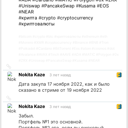
#
Uniswap
#
PancakeSwap
#
Kusama
#
EOS
#
NEAR
#
крипта
#
crypto
#
cryptocurrency
#
криптовалюты
#
bitcoin
#
crypto
#
btc
#
криптовалюты
#
ethereum
#
eth
#
Monero
#
XMR
#
cryptocurrency
#
Binance
#
BNB
#
Tron
#
Polkadot
#
Cardano
#
BitTorrent
#
Eos
#
atom
#
cosmos
#
dot
#
Avalance
#
AVAX
#
1inch
#
AAVE
#
ADA
#
MATIC
#
Polygon
#
0x
#
ZRX
#
Uniswap
#
PancakeSwap
#
Kusama
#
NEAR
Ссылка
на
Nokita Kaze
3 лет назад
источник
Дата закупа 17 ноября 2022, как и было
сказано в стриме от 19 ноября 2022
Ссылка
на
Nokita Kaze
3 лет назад
источник
Забыл.
Портфель №1 это основной.
Портфель №2 это, если вы рисковый