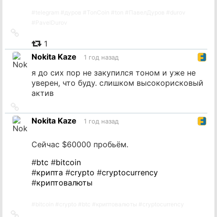
#
telegram
#
дуров
#
TonCoin
#
ton
#
ПавелДуров
#
durov
#
PavelDurov
Ссылка
на
1
источник
Nokita Kaze
1 год назад
я до сих пор не закупился тоном и уже не
уверен, что буду. слишком высокорисковый
актив
Ссылка
на
Nokita Kaze
1 год назад
источник
Сейчас $60000 пробьём.
#
btc
#
bitcoin
#
крипта
#
crypto
#
cryptocurrency
#
криптовалюты
#
bitcoin
#
crypto
#
btc
#
криптовалюты
#
cryptocurrency
Ссылка