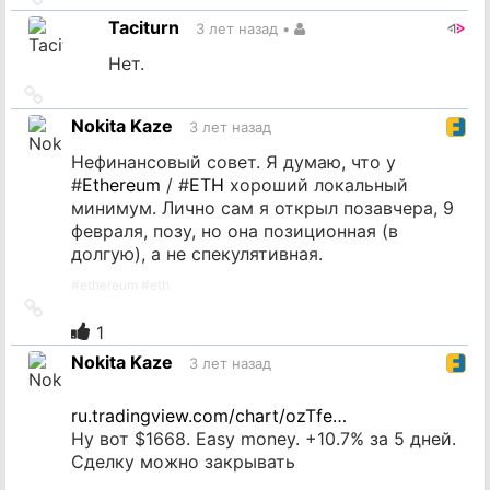
на
Taciturn
3 лет назад
•
источник
Нет.
Ссылка
на
Nokita Kaze
3 лет назад
источник
Нефинансовый совет. Я думаю, что у
#
Ethereum
/ #
ETH
хороший локальный
минимум. Лично сам я открыл позавчера, 9
февраля, позу, но она позиционная (в
долгую), а не спекулятивная.
#
ethereum
#
eth
Ссылка
на
1
источник
Nokita Kaze
3 лет назад
ru.tradingview.com/chart/ozTfe…
Ну вот $1668. Easy money. +10.7% за 5 дней.
Сделку можно закрывать