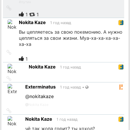
#
путин
Ссылка
на
1
1
источник
Nokita Kaze
1 год назад
Вы цепляетесь за свою покемонию. А нужно
цепляться за свои жизни. Муа-ха-ха-ха-ха-
ха-ха
Ссылка
на
1
источник
Nokita Kaze
1 год назад
Ссылка
на
Exterminatus
1 год назад
•
источник
@
nokitakaze
@
Nokita Kaze
Ссылка
на
Nokita Kaze
1 год назад
источник
чё так жопа горит? ты хохол?