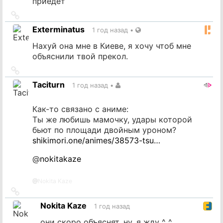
приедет
Ссылка
на
Exterminatus
1 год назад
•
источник
Нахуй она мне в Киеве, я хочу чтоб мне
объяснили твой прекол.
Ссылка
на
Taciturn
1 год назад
•
источник
Как-то связано с аниме:
Ты же любишь мамочку, удары которой
бьют по площади двойным уроном?
shikimori.one/animes/38573-tsu…
@
nokitakaze
@
Nokita Kaze
Ссылка
на
Nokita Kaze
1 год назад
источник
они скоро объяснят. ну, я жду ^_^