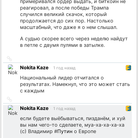
примеривался ордер выдать, и биткойн не
реагировал, а после победы Трампа
случился великий скачок, который
продолжается до сих пор. Настолько
масштабный, что даже я о нем слышал.
А судью скорее всего через неделю найдут
в петле с двумя пулями в затылке.
Ссылка
на
Nokita Kaze
1 год назад
источник
Национальный лидер отчитался о
результатах. Намекнул, что это может стать
с каждым
Ссылка
на
Nokita Kaze
1 год назад
источник
если будете выёбываться, пизданём, и хуй
вы нам чего-то сделаете, муа-ха-ха-ха-ха
(c) Владимир #
Путин
о Европе