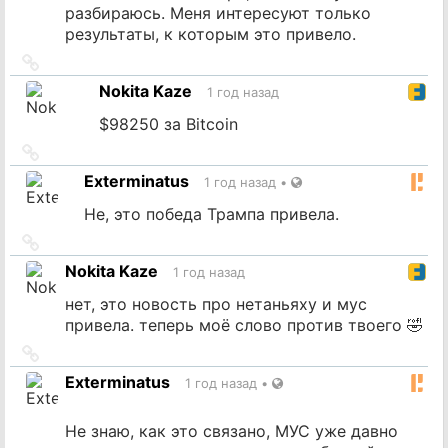
разбираюсь. Меня интересуют только
результаты, к которым это привело.
Ссылка
на
Nokita Kaze
1 год назад
источник
$98250 за Bitcoin
Ссылка
на
Exterminatus
1 год назад
•
источник
Не, это победа Трампа привела.
Ссылка
на
Nokita Kaze
1 год назад
источник
нет, это новость про нетаньяху и мус
привела. теперь моё слово против твоего 🤣
Ссылка
на
Exterminatus
1 год назад
•
источник
Не знаю, как это связано, МУС уже давно