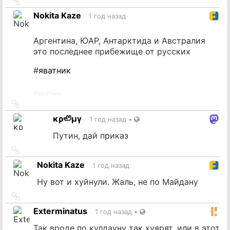
Ссылка
на
Nokita Kaze
1 год назад
источник
Аргентина, ЮАР, Антарктида и Австралия
это последнее прибежище от русских
#
яватник
#
яватник
Ссылка
на
κρ🦥μγ
1 год назад
•
источник
Путин, дай приказ
Ссылка
на
Nokita Kaze
1 год назад
источник
Ну вот и хуйнули. Жаль, не по Майдану
Ссылка
на
Exterminatus
1 год назад
•
источник
Так вроде по кулдауну так хуярят, или в этот