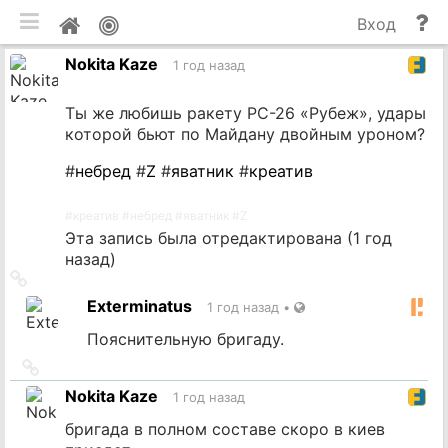
мобильная версия
П
Мой
Вход
и
профиль
Nokita Kaze
до
1 год назад
Ты же любишь ракету РС-26 «Рубеж», удары
которой бьют по Майдану двойным уроном?
#
небред
#
Z
#
яватник
#
креатив
#
креатив
#
небред
#
яватник
#
Z
Эта запись была отредактирована (
1 год
назад
)
Ссылка
на
Exterminatus
1 год назад
•
источник
Пояснительную бригаду.
Ссылка
на
Nokita Kaze
1 год назад
источник
бригада в полном составе скоро в киев