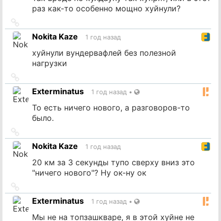
раз как-то особенно мощно хуйнули?
Ссылка
на
Nokita Kaze
1 год назад
источник
хуйнули вундервафлей без полезной
нагрузки
Ссылка
на
Exterminatus
1 год назад
•
источник
То есть ничего нового, а разговоров-то
было.
Ссылка
на
Nokita Kaze
1 год назад
источник
20 км за 3 секунды тупо сверху вниз это
"ничего нового"? Ну ок-ну ок
Ссылка
на
Exterminatus
1 год назад
•
источник
Мы не на топзашкваре, я в этой хуйне не