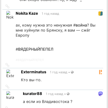
Ссылка
на
Nokita Kaze
1 год назад
источник
ах, кому нужна это ненужная #
война
? Вы
мне хуйнули по Брянску, я вам — сжёг
Европу
#
ВЯДЕРНЫЙПЕПЕЛ
#
ВЯДЕРНЫЙПЕПЕЛ
Ссылка
на
Exterminatus
1 год назад
•
источник
Кто вы-то.
Ссылка
на
kurator88
1 год назад
•
источник
а если из Владивостока ?