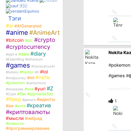
Ссылка
на
Тэги
источн
#
ai
#
AIGenerated
#
anime
#
AnimeArt
Ссылка
#
crypto
#
bitcoin
#
btc
на
#
cryptocurrency
источн
Nokita Ka
#
diary
#
dalle
#
dall-e
#
EldenRing
#
ethereum
#
games
#
pokemon
#
GenerativeAI
#
lol
#
humor
#
hetero
#
it
#
games
#
#
nsfw
#
ml
#
midjourney
#
pokemon
#
sailormoon
#
Z
#
yuri
#
games
#
po
#
usa
#
slowpoke
#
Тян
#
ШуткиЗа300
Ссылка
#
США
#
бред
#
идиоты
на
#
деньги
1
источник
#
креатив
#
ии
#
котэ
#
криптовалюты
#
мысли
#
небред
#
новости
Ссылка
#
программирование
на