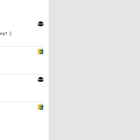
ут :}