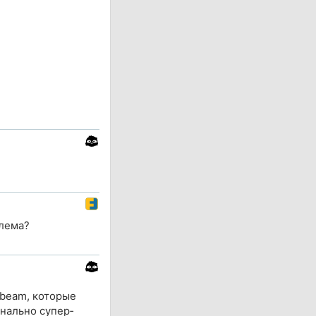
олема?
 beam, которые
нально супер‐