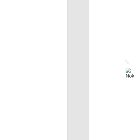
Ссыл
на
исто