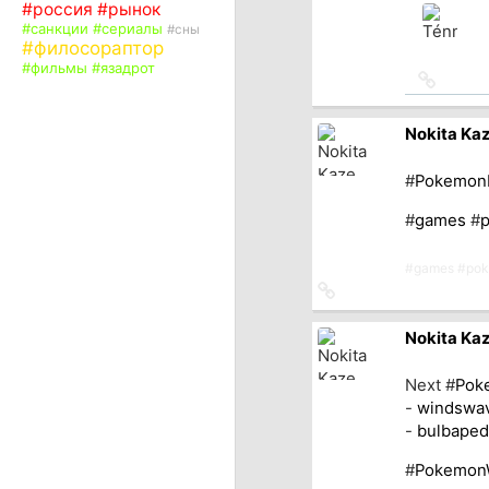
#
россия
#
рынок
источн
#
санкции
#
сериалы
#
сны
#
филосораптор
#
фильмы
#
язадрот
Ссылка
на
источн
Nokita Ka
#
Pokemon
#
games
#
#
games
#
po
Ссылка
на
источник
Nokita Ka
Next #
Pok
-
windswa
-
bulbaped
#
Pokemon