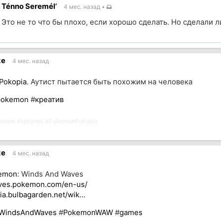
Ténno Seremél’
4 мес. назад
•
ик
Это не то что бы плохо, если хорошо сделать. Но сделали л
ик
ze
4 мес. назад
Pokopia
. Аутист пытается быть похожим на человека
pokemon
#
креатив
kemon
#
креатив
#
PokemonPokopia
ze
4 мес. назад
emon
: Winds And Waves
ves.pokemon.com/en-us/
ia.bulbagarden.net/wik…
WindsAndWaves
#
PokemonWAW
#
games