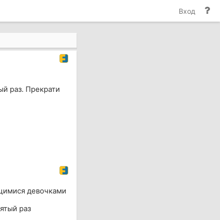
По
Вход
и
до
тый раз. Прекрати
ющимися девочками
 пятый раз