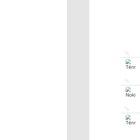
Ссыл
на
исто
Ссыл
на
исто
Ссыл
на
исто