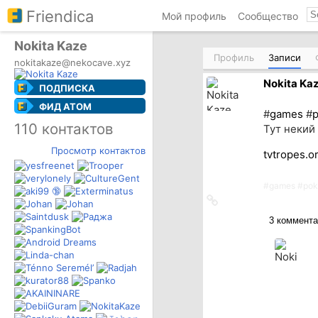
Friendica
Мой профиль
Сообщество
Nokita Kaze
Профиль
Записи
nokitakaze@nekocave.xyz
Nokita Ka
ПОДПИСКА
ФИД ATOM
#
games
#
110 контактов
Тут некий 
Просмотр контактов
tvtropes.o
#
games
#
po
Ссылка
на
3 коммента
источник