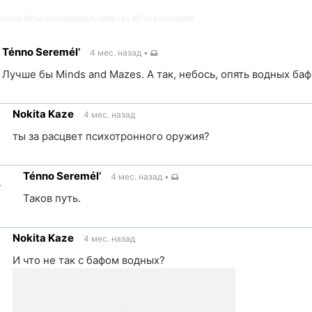
kemon
#
PokemonWindsAndWaves
#
PokemonWAW
Ténno Seremél’
4 мес. назад
•
Лучше бы Minds and Mazes. А так, небось, опять водных бафн
Nokita Kaze
4 мес. назад
ик
ты за расцвет психотронного оружия?
ка
Ténno Seremél’
4 мес. назад
•
чник
Таков путь.
ылка
Nokita Kaze
4 мес. назад
точник
И что не так с бафом водных?