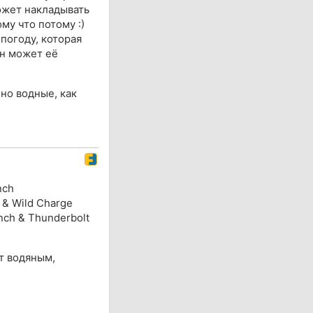
ожет накладывать
му что потому :)
 погоду, которая
он может её
 но водные, как
nch
 & Wild Charge
ch & Thunderbolt
т водяным,