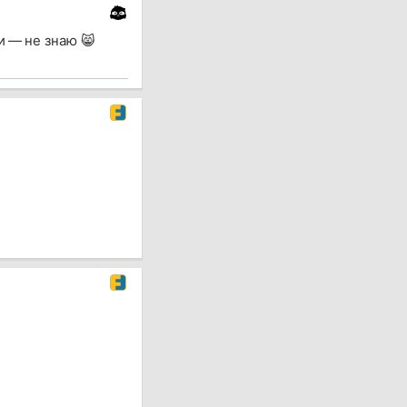
и — не знаю 😸