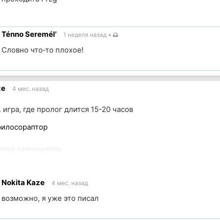
Ténno Seremél’
1 неделя назад
•
ик
Словно что‐то плохое!
ик
ze
4 мес. назад
. игра, где пролог длится 15-20 часов
филосораптор
kemon
#
филосораптор
Nokita Kaze
4 мес. назад
возможно, я уже это писал