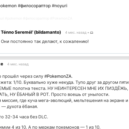
pokemon
#
филосораптор
#
noyuri
uri
#
pokemon
#
филосораптор
#
PokemonZA
Ténno Seremél’ (bildamanto)
4 мес. назад
•
Они постоянно так делают, к сожалению!
ик
ze
4 мес. назад
о прошёл через силу #
PokemonZA
.
жета: 1/10. Буквально хуже некуда. Тупо друг за другом пя
МЫЕ полотна текста. НУ НЕИНТЕРЕСЕН МНЕ ИХ ПИЗДЁЖЬ,
Ь, НУ ЁБАНЫЙ В РОТ. Просто воешь от унылости.
 миссия, где куча мега-эволюций, мельтешения на экране и
 — духота ёбаная.
то 32-34 часа без DLC.
мум 4 из 10. А по меркам покемонов — 1 из 10.