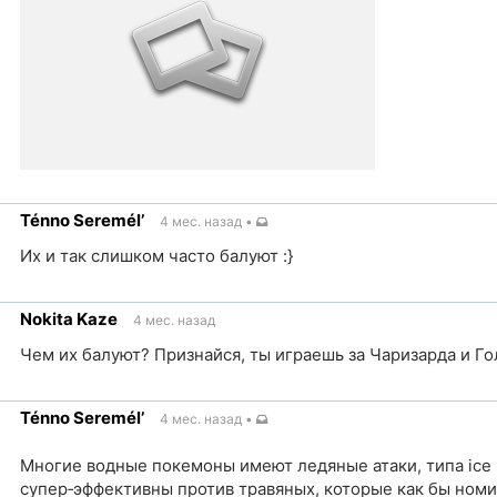
ка
Ténno Seremél’
4 мес. назад
•
чник
Их и так слишком часто балуют :}
ка
Nokita Kaze
4 мес. назад
чник
Чем их балуют? Признайся, ты играешь за Чаризарда и Г
ка
Ténno Seremél’
4 мес. назад
•
чник
Многие водные покемоны имеют ледяные атаки, типа ice
супер‐эффективны против травяных, которые как бы номи