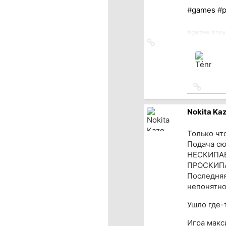
#
games
#
#
games
#
noy
Ссылка
на
источник
Ссылка
на
источн
Nokita Ka
Только чт
Подача сю
НЕСКИПАЕ
ПРОСКИПАТ
Последняя
непонятно
Ушло где-
Игра макси