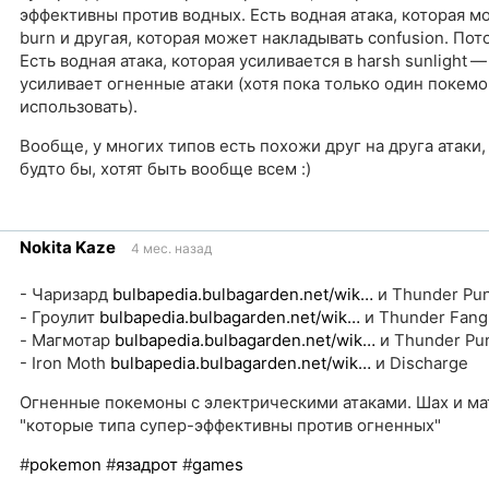
эффективны против водных. Есть водная атака, которая м
burn и другая, которая может накладывать confusion. Пото
Есть водная атака, которая усиливается в harsh sunlight —
усиливает огненные атаки (хотя пока только один покем
использовать).
Вообще, у многих типов есть похожи друг на друга атаки,
будто бы, хотят быть вообще всем :)
ка
Nokita Kaze
4 мес. назад
чник
- Чаризард
bulbapedia.bulbagarden.net/wik…
и Thunder Pu
- Гроулит
bulbapedia.bulbagarden.net/wik…
и Thunder Fang
- Магмотар
bulbapedia.bulbagarden.net/wik…
и Thunder Pun
- Iron Moth
bulbapedia.bulbagarden.net/wik…
и Discharge
Огненные покемоны с электрическими атаками. Шах и ма
"которые типа супер-эффективны против огненных"
#
pokemon
#
язадрот
#
games