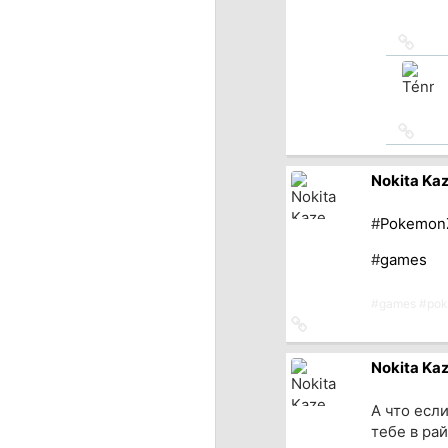
Ссыл
на
исто
Ссыл
на
исто
Nokita Ka
#
Pokemon
#
games
#
games
#
po
Ссылка
на
источник
Nokita Ka
А что есл
тебе в ра