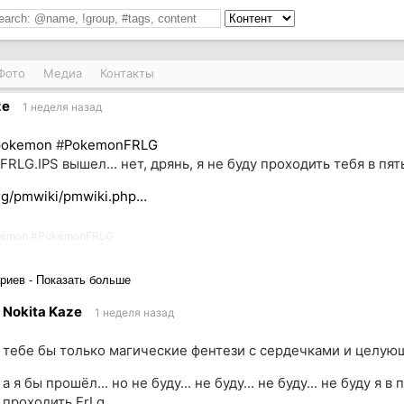
Фото
Медиа
Контакты
ze
1 неделя назад
pokemon
#
PokemonFRLG
FRLG.IPS вышел... нет, дрянь, я не буду проходить тебя в пя
rg/pmwiki/pmwiki.php…
kemon
#
PokemonFRLG
риев - Показать больше
Nokita Kaze
1 неделя назад
тебе бы только магические фентези с сердечками и целу
а я бы прошёл... но не буду... не буду... не буду... не буду я в
проходить FrLg