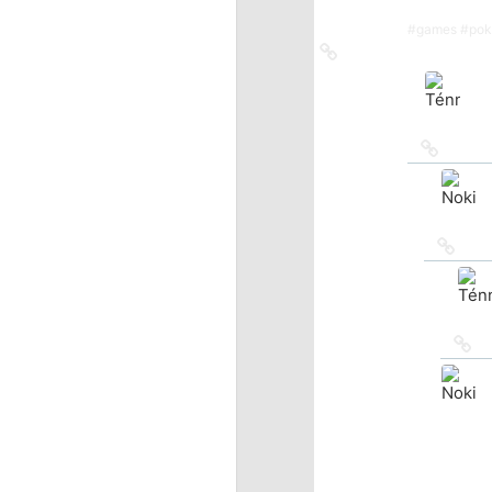
#
games
#
po
Ссылка
на
источник
Ссылка
на
источн
Ссыл
на
исто
Сс
на
ис