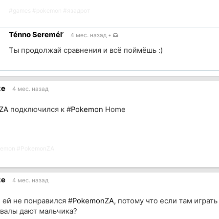
#
games
#
pokemon
#
язадрот
ка
Ténno Seremél’
4 мес. назад
•
чник
Ты продолжай сравнения и всё поймёшь :)
ка
чник
ze
4 мес. назад
ZA
подключился к #
Pokemon
Home
kemon
#
PokemonZA
ze
4 мес. назад
и ей не понравился #
PokemonZA
, потому что если там играть 
йвалы дают мальчика?