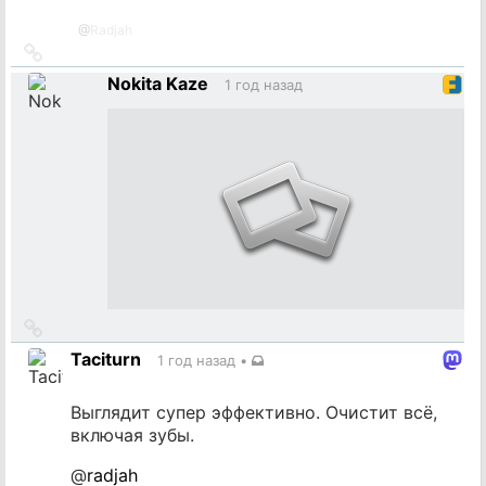
@
Radjah
Ссылка
на
Nokita Kaze
1 год назад
источник
Ссылка
на
Taciturn
1 год назад
•
источник
Выглядит супер эффективно. Очистит всё,
включая зубы.
@
radjah