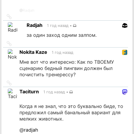
@
Radjah
Ссылка
на
Radjah
1 год назад
•
источник
за один заход одним залпом.
Ссылка
на
Nokita Kaze
1 год назад
источник
Мне вот что интересно: Как по ТВОЕМУ
сценарию бедный пингвин должен был
почистить тренерессу?
Ссылка
на
Taciturn
1 год назад
•
источник
Когда я не знал, что это буквально биде, то
предложил самый банальный вариант для
мелких животных.
@
radjah