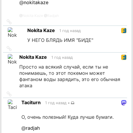
@
nokitakaze
@
Nokita Kaze
@
Radjah
Ссылка
на
Nokita Kaze
1 год назад
источник
У НЕГО БЛЯДЬ ИМЯ "БИДЕ"
Ссылка
на
Nokita Kaze
1 год назад
источник
Просто на всякий случай, если ты не
понимаешь, то этот покемон может
фантаном воды зарядить, это его обычная
атака
Ссылка
на
Taciturn
1 год назад
•
источник
О, очень полезный! Куда лучше бумаги.
@
radjah