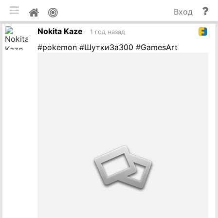
мобильная версия
П
Мой
Вход
и
профиль
Nokita Kaze
до
1 год назад
#
pokemon
#
ШуткиЗа300
#
GamesArt