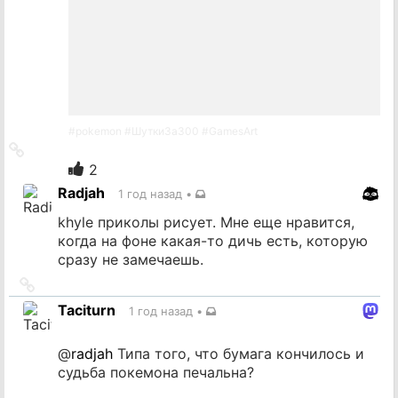
#
pokemon
#
ШуткиЗа300
#
GamesArt
Ссылка
на
2
источник
Radjah
1 год назад
•
khyle приколы рисует. Мне еще нравится,
когда на фоне какая-то дичь есть, которую
сразу не замечаешь.
Ссылка
на
Taciturn
1 год назад
•
источник
@
radjah
Типа того, что бумага кончилось и
судьба покемона печальна?