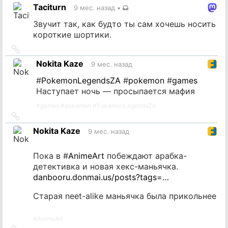
на
Taciturn
9 мес. назад
•
источник
Звучит так, как будто ты сам хочешь носить
короткие шортики.
Ссылка
на
Nokita Kaze
9 мес. назад
источник
#
PokemonLegendsZA
#
pokemon
#
games
Наступает ночь — просыпается мафия
#
games
#
pokemon
#
PokemonLegendsZA
Ссылка
на
Nokita Kaze
9 мес. назад
источник
Пока в #
AnimeArt
побеждают арабка-
детективка и новая хекс-маньячка.
danbooru.donmai.us/posts?tags=…
Старая neet-alike маньячка была прикольнее
#
AnimeArt