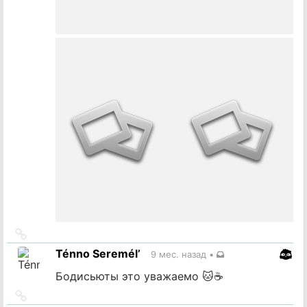
Ссылка
на
Ténno Seremél’
9 мес. назад
•
источник
Бодисьюты это уважаемо 🐱☕
Ссылка