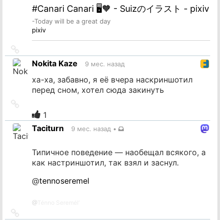
#Canari Canari 🖥️🧡 - Suizのイラスト - pixiv
-Today will be a great day
pixiv
Ссылка
на
Nokita Kaze
9 мес. назад
источник
ха-ха, забавно, я её вчера наскриншотил
перед сном, хотел сюда закинуть
Ссылка
на
1
источник
Taciturn
9 мес. назад
•
Типичное поведение — наобещал всякого, а
как настриншотил, так взял и заснул.
@
tennoseremel
@
Ténno Seremél’
Ссылка