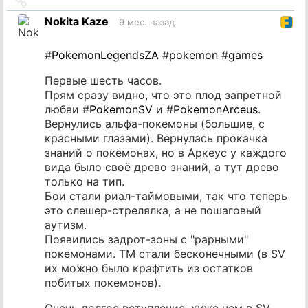
Ссылка
на
Nokita Kaze
9 мес. назад
источник
#
PokemonLegendsZA
#
pokemon
#
games
Первые шесть часов.
Прям сразу видно, что это плод запретной
любви #
PokemonSV
и #
PokemonArceus
.
Вернулись альфа-покемоны (большие, с
красными глазами). Вернулась прокачка
знаний о покемонах, но в Аркеус у каждого
вида было своё древо знаний, а тут древо
только на тип.
Бои стали риал-таймовыми, так что теперь
это слешер-стрелялка, а не пошаговый
аутизм.
Появились задрот-зоны с "рарными"
покемонами. TM стали бесконечными (в SV
их можно было крафтить из остатков
побитых покемонов).
Очень долгое вступление, хуже чем в SV.