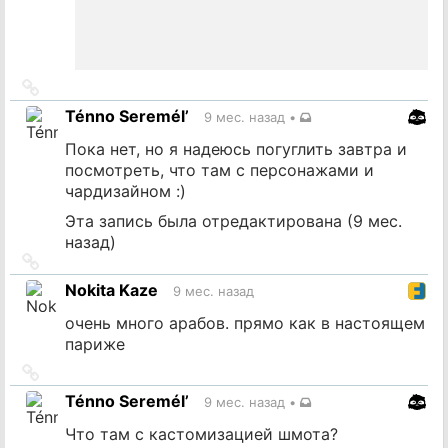
Ссылка
на
Ténno Seremél’
9 мес. назад
•
источник
Пока нет, но я надеюсь погуглить завтра и
посмотреть, что там с персонажами и
чардизайном :)
Эта запись была отредактирована (
9 мес.
назад
)
Ссылка
на
Nokita Kaze
9 мес. назад
источник
очень много арабов. прямо как в настоящем
париже
Ссылка
на
Ténno Seremél’
9 мес. назад
•
источник
Что там с кастомизацией шмота?