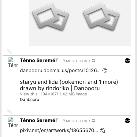
Ссылка
на
Ténno Seremél’
9 мес. назад
•
источник
danbooru.donmai.us/posts/10126…
🤔
staryu and lida (pokemon and 1 more)
drawn by rindoriko | Danbooru
View this 1104x1871 1.42 MB image
Danbooru
Ссылка
на
Ténno Seremél’
9 мес. назад
•
источник
pixiv.net/en/artworks/13655670…
🤔