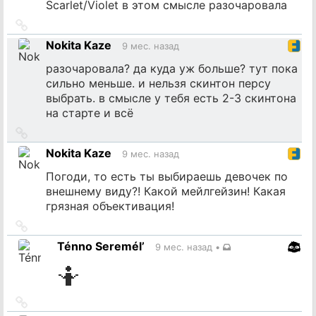
Scarlet/Violet в этом смысле разочаровала
Ссылка
на
Nokita Kaze
9 мес. назад
источник
разочаровала? да куда уж больше? тут пока
сильно меньше. и нельзя скинтон персу
выбрать. в смысле у тебя есть 2-3 скинтона
на старте и всё
Ссылка
на
Nokita Kaze
9 мес. назад
источник
Погоди, то есть ты выбираешь девочек по
внешнему виду?! Какой мейлгейзин! Какая
грязная объективация!
Ссылка
на
Ténno Seremél’
9 мес. назад
•
источник
🤷
Ссылка
на