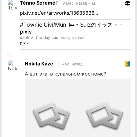
Ténno Seremél’
9 мес. назад
•
источник
pixiv.net/en/artworks/13635636…
#Townie Civi/Muni 🛌 - Suizのイラスト -
pixiv
uahhh~ the day has finally arrived
pixiv
Ссылка
на
Nokita Kaze
9 мес. назад
источник
А вот эта, в купальном костюме?