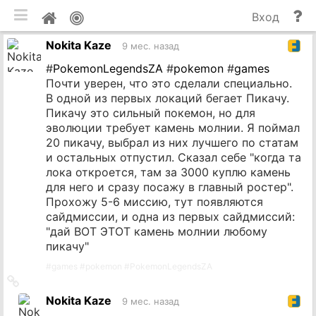
мобильная версия
П
Мой
Вход
и
профиль
Nokita Kaze
до
9 мес. назад
#
PokemonLegendsZA
#
pokemon
#
games
Почти уверен, что это сделали специально.
В одной из первых локаций бегает Пикачу.
Пикачу это сильный покемон, но для
эволюции требует камень молнии. Я поймал
20 пикачу, выбрал из них лучшего по статам
и остальных отпустил. Сказал себе "когда та
лока откроется, там за 3000 куплю камень
для него и сразу посажу в главный ростер".
Прохожу 5-6 миссию, тут появляются
сайдмиссии, и одна из первых сайдмиссий:
"дай ВОТ ЭТОТ камень молнии любому
пикачу"
#
games
#
pokemon
#
PokemonLegendsZA
Ссылка
на
Nokita Kaze
9 мес. назад
источник