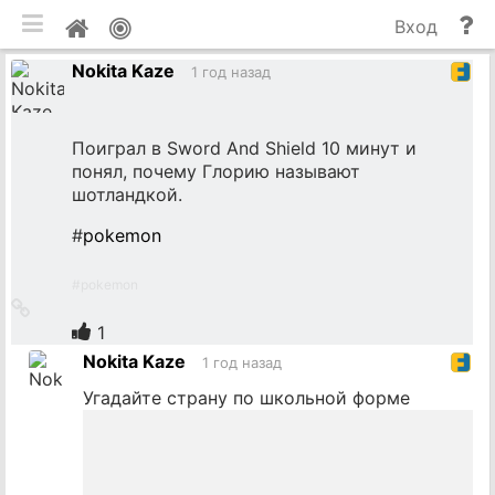
мобильная версия
П
Мой
Вход
и
профиль
Nokita Kaze
до
1 год назад
Поиграл в Sword And Shield 10 минут и
понял, почему Глорию называют
шотландкой.
#
pokemon
#
pokemon
Ссылка
на
1
источник
Nokita Kaze
1 год назад
Угадайте страну по школьной форме