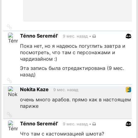
Ссылка
на
Ténno Seremél’
9 мес. назад
•
источник
Пока нет, но я надеюсь погуглить завтра и
посмотреть, что там с персонажами и
чардизайном :)
Эта запись была отредактирована (
9 мес.
назад
)
Ссылка
на
Nokita Kaze
9 мес. назад
источник
очень много арабов. прямо как в настоящем
париже
Ссылка
на
Ténno Seremél’
9 мес. назад
•
источник
Что там с кастомизацией шмота?