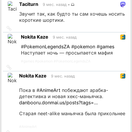
на
Taciturn
9 мес. назад
•
источник
Звучит так, как будто ты сам хочешь носить
короткие шортики.
Ссылка
на
Nokita Kaze
9 мес. назад
источник
#
PokemonLegendsZA
#
pokemon
#
games
Наступает ночь — просыпается мафия
#
games
#
pokemon
#
PokemonLegendsZA
Ссылка
на
Nokita Kaze
9 мес. назад
источник
Пока в #
AnimeArt
побеждают арабка-
детективка и новая хекс-маньячка.
danbooru.donmai.us/posts?tags=…
Старая neet-alike маньячка была прикольнее
#
AnimeArt