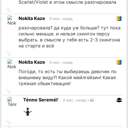
Scarlet/Violet в этом смысле разочаровала
Ссылка
на
Nokita Kaze
9 мес. назад
источник
разочаровала? да куда уж больше? тут пока
сильно меньше. и нельзя скинтон персу
выбрать. в смысле у тебя есть 2-3 скинтона
на старте и всё
Ссылка
на
Nokita Kaze
9 мес. назад
источник
Погоди, то есть ты выбираешь девочек по
внешнему виду?! Какой мейлгейзин! Какая
грязная объективация!
Ссылка
на
Ténno Seremél’
9 мес. назад
•
источник
🤷
Ссылка
на