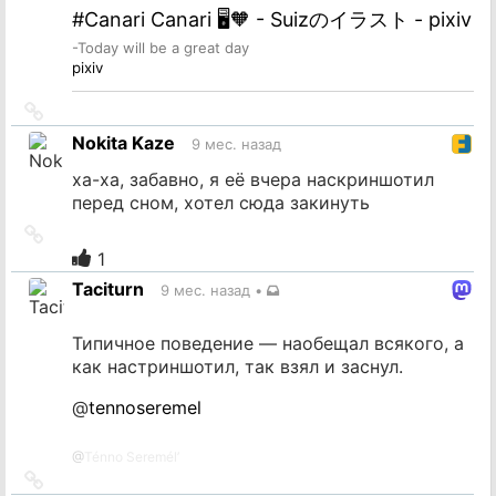
#Canari Canari 🖥️🧡 - Suizのイラスト - pixiv
-Today will be a great day
pixiv
Ссылка
на
Nokita Kaze
9 мес. назад
источник
ха-ха, забавно, я её вчера наскриншотил
перед сном, хотел сюда закинуть
Ссылка
на
1
источник
Taciturn
9 мес. назад
•
Типичное поведение — наобещал всякого, а
как настриншотил, так взял и заснул.
@
tennoseremel
@
Ténno Seremél’
Ссылка