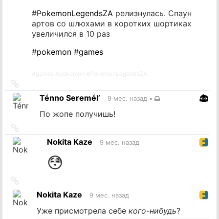
#
PokemonLegendsZA
релизнулась. Спаун
артов со шлюхами в коротких шортиках
увеличился в 10 раз
#
pokemon
#
games
#
games
#
pokemon
#
PokemonLegendsZA
Ссылка
на
Ténno Seremél’
9 мес. назад
•
источник
По жопе получишь!
Ссылка
на
Nokita Kaze
9 мес. назад
источник
😳
Ссылка
на
Nokita Kaze
9 мес. назад
источник
Уже присмотрела себе
кого-нибудь
?