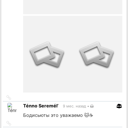
Ссылка
на
Ténno Seremél’
9 мес. назад
•
источник
Бодисьюты это уважаемо 🐱☕
Ссылка