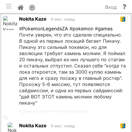
мобильная версия
П
Мой
Вход
и
профиль
Nokita Kaze
до
9 мес. назад
#
PokemonLegendsZA
#
pokemon
#
games
Почти уверен, что это сделали специально.
В одной из первых локаций бегает Пикачу.
Пикачу это сильный покемон, но для
эволюции требует камень молнии. Я поймал
20 пикачу, выбрал из них лучшего по статам
и остальных отпустил. Сказал себе "когда та
лока откроется, там за 3000 куплю камень
для него и сразу посажу в главный ростер".
Прохожу 5-6 миссию, тут появляются
сайдмиссии, и одна из первых сайдмиссий:
"дай ВОТ ЭТОТ камень молнии любому
пикачу"
#
games
#
pokemon
#
PokemonLegendsZA
Ссылка
на
Nokita Kaze
9 мес. назад
источник