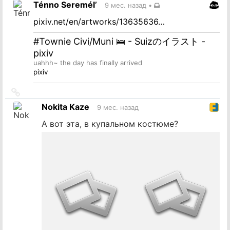
Ténno Seremél’
9 мес. назад
•
источник
pixiv.net/en/artworks/13635636…
#Townie Civi/Muni 🛌 - Suizのイラスト -
pixiv
uahhh~ the day has finally arrived
pixiv
Ссылка
на
Nokita Kaze
9 мес. назад
источник
А вот эта, в купальном костюме?