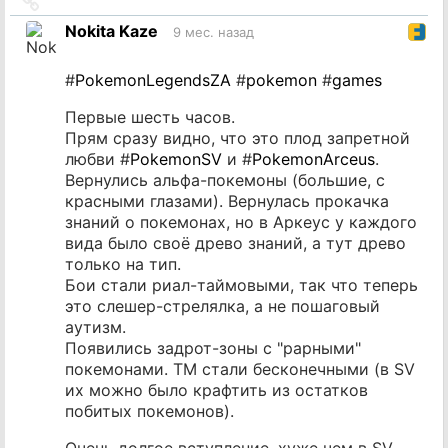
Ссылка
на
Nokita Kaze
9 мес. назад
источник
#
PokemonLegendsZA
#
pokemon
#
games
Первые шесть часов.
Прям сразу видно, что это плод запретной
любви #
PokemonSV
и #
PokemonArceus
.
Вернулись альфа-покемоны (большие, с
красными глазами). Вернулась прокачка
знаний о покемонах, но в Аркеус у каждого
вида было своё древо знаний, а тут древо
только на тип.
Бои стали риал-таймовыми, так что теперь
это слешер-стрелялка, а не пошаговый
аутизм.
Появились задрот-зоны с "рарными"
покемонами. TM стали бесконечными (в SV
их можно было крафтить из остатков
побитых покемонов).
Очень долгое вступление, хуже чем в SV.