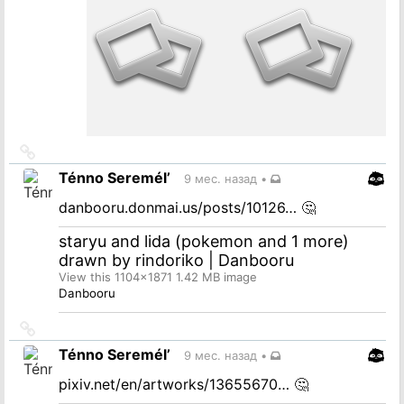
Ссылка
на
Ténno Seremél’
9 мес. назад
•
источник
danbooru.donmai.us/posts/10126…
🤔
staryu and lida (pokemon and 1 more)
drawn by rindoriko | Danbooru
View this 1104x1871 1.42 MB image
Danbooru
Ссылка
на
Ténno Seremél’
9 мес. назад
•
источник
pixiv.net/en/artworks/13655670…
🤔