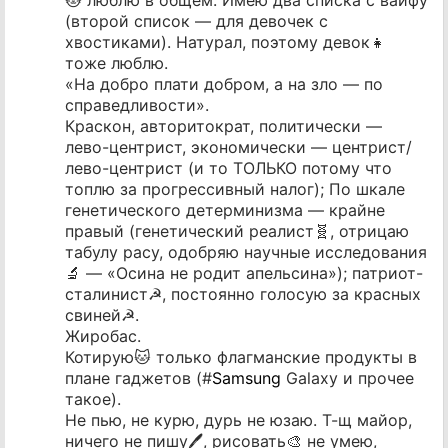
(второй список — для девочек с
хвостиками). Натурал, поэтому девок👧
тоже люблю.
«На добро плати добром, а на зло — по
справедливости».
Краскон, авторитократ, политически —
лево-центрист, экономически — центрист/
лево-центрист (и то ТОЛЬКО потому что
топлю за прогрессивный налог); По шкале
генетического детерминизма — крайне
правый (генетический реалист🧬, отрицаю
табулу расу, одобряю научные исследования
🔬 — «Осина не родит апельсина»); патриот-
сталинист☭, постоянно голосую за красных
свиней☭.
Жиробас.
Котирую🐱 только флагманские продукты в
плане гаджетов (#
Samsung
Galaxy и прочее
такое).
Не пью, не курю, дурь не юзаю. Т-щ майор,
ничего не пишу🖊️, рисовать🎨 не умею,