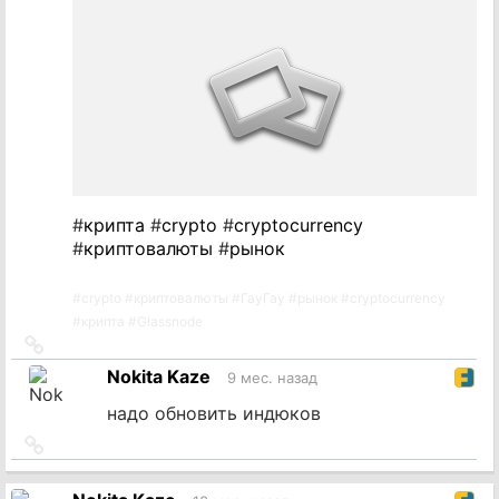
#
крипта
#
crypto
#
cryptocurrency
#
криптовалюты
#
рынок
#
crypto
#
криптовалюты
#
ГауГау
#
рынок
#
cryptocurrency
#
крипта
#
Glassnode
Ссылка
на
Nokita Kaze
9 мес. назад
источник
надо обновить индюков
Ссылка
на
источник