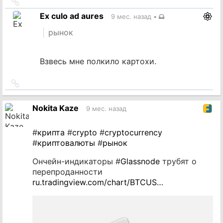
Ссылка
на
Ex culo ad aures
9 мес. назад
•
источник
рынок
Взвесь мне полкило картохи.
Ссылка
на
источник
Nokita Kaze
9 мес. назад
#
крипта
#
crypto
#
cryptocurrency
#
криптовалюты
#
рынок
Ончейн-индикаторы #
Glassnode
трубят о
перепроданности
ru.tradingview.com/chart/BTCUS…