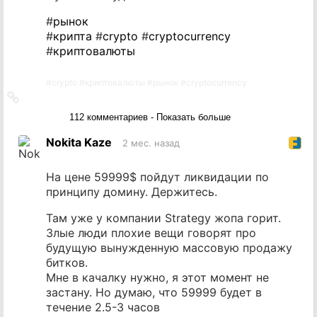
#
рынок
#
крипта
#
crypto
#
cryptocurrency
#
криптовалюты
#
crypto
#
криптовалюты
#
рынок
#
cryptocurrency
Ссылка
на
112 комментариев - Показать больше
источник
Nokita Kaze
2 мес. назад
На цене 59999$ пойдут ликвидации по
принципу домину. Держитесь.
Там уже у компании Strategy жопа горит.
Злые люди плохие вещи говорят про
будущую вынужденную массовую продажу
битков.
Мне в качалку нужно, я этот момент не
застану. Но думаю, что 59999 будет в
течение 2.5-3 часов