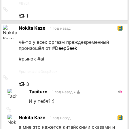
#
Bybit
Ссылка
на
1
источник
Nokita Kaze
1 год назад
чё-то у всех оргазм преждевременный
произошёл от #
DeepSeek
#
рынок
#
ai
#
рынок
#
ai
#
DeepSeek
Ссылка
на
3
источник
Taciturn
1 год назад
•
И у тебя? :)
Ссылка
на
Nokita Kaze
1 год назад
источник
а мне это кажется китайскими сказами и