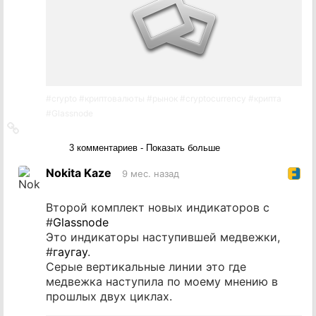
#
crypto
#
криптовалюты
#
рынок
#
cryptocurrency
#
крипта
#
Glassnode
Ссылка
на
3 комментариев - Показать больше
источник
Nokita Kaze
9 мес. назад
Второй комплект новых индикаторов с
#
Glassnode
Это индикаторы наступившей медвежки,
#
гаугау
.
Серые вертикальные линии это где
медвежка наступила по моему мнению в
прошлых двух циклах.