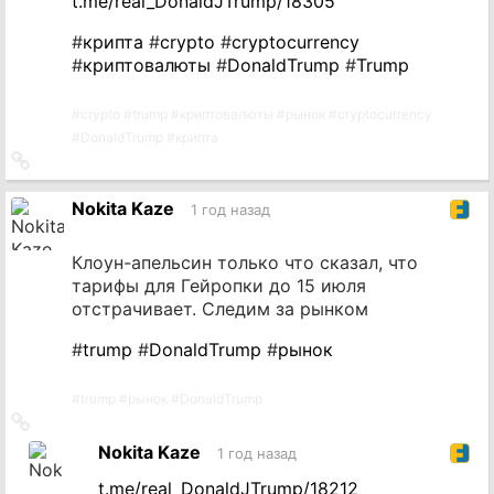
t.me/real_DonaldJTrump/18305
#
крипта
#
crypto
#
cryptocurrency
#
криптовалюты
#
DonaldTrump
#
Trump
#
crypto
#
trump
#
криптовалюты
#
рынок
#
cryptocurrency
#
DonaldTrump
#
крипта
Ссылка
на
источник
Nokita Kaze
1 год назад
Клоун-апельсин только что сказал, что
тарифы для Гейропки до 15 июля
отстрачивает. Следим за рынком
#
trump
#
DonaldTrump
#
рынок
#
trump
#
рынок
#
DonaldTrump
Ссылка
на
Nokita Kaze
1 год назад
источник
t.me/real_DonaldJTrump/18212