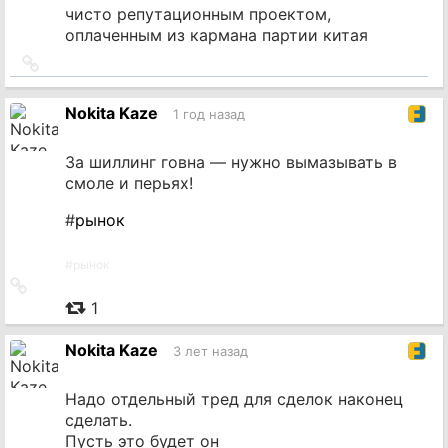
чисто репутационным проектом,
оплаченным из кармана партии китая
Ссылка
на
источник
Nokita Kaze
1 год назад
За шиллинг говна — нужно вымазывать в
смоле и перьях!
#
рынок
#
рынок
Ссылка
на
1
источник
Nokita Kaze
3 лет назад
Надо отдельный тред для сделок наконец
сделать.
Пусть это будет он