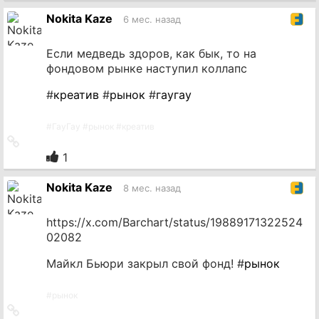
источник
Nokita Kaze
6 мес. назад
Если медведь здоров, как бык, то на
фондовом рынке наступил коллапс
#
креатив
#
рынок
#
гаугау
#
ГауГау
#
рынок
#
креатив
Ссылка
на
1
источник
Nokita Kaze
8 мес. назад
https://x.com/Barchart/status/19889171322524
02082
Майкл Бьюри закрыл свой фонд! #
рынок
#
рынок
Ссылка