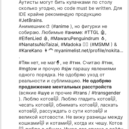
Аутисты могут бить кулачками по столу
сколько угодно, но code must be written. Для
IDE крайне рекомендую продукцию
#
JetBrains
.
Анимешник🎨 (#
anime
), но фигурки не
собираю. Любимые #
аниме
: #
TTGL
🤖,
#
ElfenLied
🩸, #
MawaruPenguindrum
🐧,
#
NanatsuNoTaizai
, #
Madoka
🧙‍♂️ (#
MSMM
) &
#
KareKano
👩‍🦰
myanimelist.net/profile/nokita…
.
#
Тян
нет, не маг🧙, не #
тнн
. Считаю #
тнн
,
#
mgtow
и прочую #
sjw
парашу явлениями
одного порядка. Не одобряю уход от
реальности и сублимацию.
Не одобряю
продвижение ментальных расстройств
(всякие #
шуе
и прочие #
trans
/ #
transgender
). Люблю котов🐱. Люблю гладить котов🐱,
чесать котов🐱, обнимать котов🐱, ласкать
котов🐱, рассуждать о сути котов🐱 и
великой котовости. Не вижу разницы между
кошками🐱 и котами🐱, когда их чешу. Котов
🐱 люблю в общем. Имею два списка с вайфу