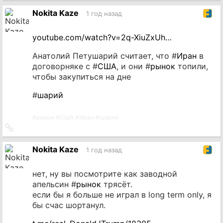
источник
Nokita Kaze
1 год назад
youtube.com/watch?v=2q-XiuZxUh…
Анатолий Петушарий считает, что #
Иран
в
договорняке с #
США
, и они #
рынок
топили,
чтобы закупиться на дне
#
шарий
#
рынок
#
США
#
Иран
#
шарий
Ссылка
на
источник
Nokita Kaze
1 год назад
нет, ну вы посмотрите как заводной
апельсин #
рынок
трясёт.
если бы я больше не играл в long term only, я
бы счас шортанул.