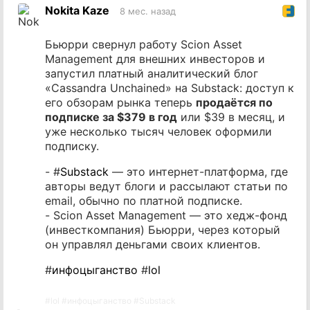
на
Nokita Kaze
8 мес. назад
источник
Бьюрри свернул работу Scion Asset
Management для внешних инвесторов и
запустил платный аналитический блог
«Cassandra Unchained» на Substack: доступ к
его обзорам рынка теперь
продаётся по
подписке за $379 в год
или $39 в месяц, и
уже несколько тысяч человек оформили
подписку.
- #
Substack
— это интернет-платформа, где
авторы ведут блоги и рассылают статьи по
email, обычно по платной подписке.
- Scion Asset Management — это хедж-фонд
(инвесткомпания) Бьюрри, через который
он управлял деньгами своих клиентов.
#
инфоцыганство
#
lol
#
lol
#
инфоцыганство
#
Substack