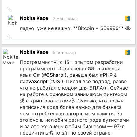
Ссылка
на
Nokita Kaze
2 мес. назад
источник
ладно, уже не важно. **Bitcoin = $59999** 😂
Ссылка
на
источник
Nokita Kaze
5 лет назад
Программист⌨️ с 15+ опытом разработки
программного обеспечения⌨, основной
язык C# (#
CSharp
), раньше был #
PHP
&
#
JavaScript
(#
JS
). Писал всё подряд, разве
что не работал с кодом для БПЛА✈️. Сейчас
на работе в основном занимаюсь финтехом
💰 с криптовалютами₿. Считаю, что время
написания кода более важно для бизнеса
чем потреблённая алгоритмом память. За
это очень нелюбим разного рода аутистами
и за это же очень любим бизнесом — 97-я
перцинтиль💰 по з/п по своей стране.