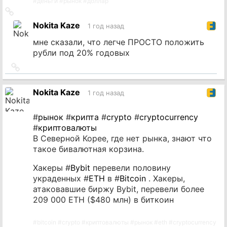
#
деньги
#
рынок
#
доллар
Ссылка
на
Nokita Kaze
1 год назад
источник
мне сказали, что легче ПРОСТО положить
рубли под 20% годовых
Ссылка
на
источник
Nokita Kaze
1 год назад
#
рынок
#
крипта
#
crypto
#
cryptocurrency
#
криптовалюты
В Северной Корее, где нет рынка, знают что
такое бивалютная корзина.
Хакеры #
Bybit
перевели половину
украденных #
ETH
в #
Bitcoin
. Хакеры,
атаковавшие биржу Bybit, перевели более
209 000 ETH ($480 млн) в биткоин
#
bitcoin
#
crypto
#
криптовалюты
#
рынок
#
eth
#
cryptocurrency