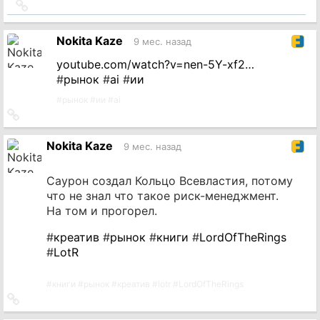
Ссылка
на
источник
Nokita Kaze
9 мес. назад
youtube.com/watch?v=nen-5Y-xf2…
#
рынок
#
ai
#
ии
#
рынок
#
ии
#
ai
Ссылка
на
источник
Nokita Kaze
9 мес. назад
Саурон создал Кольцо Всевластия, потому
что не знал что такое риск-менеджмент.
На том и прогорел.
#
креатив
#
рынок
#
книги
#
LordOfTheRings
#
LotR
#
книги
#
рынок
#
креатив
#
lotr
#
LordOfTheRings
Ссылка
на