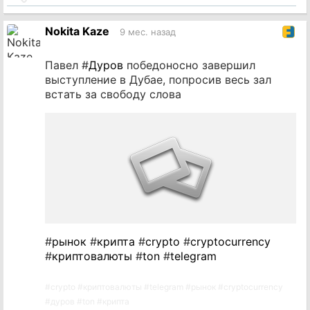
на
источник
Nokita Kaze
9 мес. назад
Павел #
Дуров
победоносно завершил
выступление в Дубае, попросив весь зал
встать за свободу слова
#
рынок
#
крипта
#
crypto
#
cryptocurrency
#
криптовалюты
#
ton
#
telegram
#
crypto
#
криптовалюты
#
telegram
#
рынок
#
cryptocurrency
#
дуров
#
ton
#
крипта