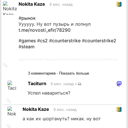
источник
Nokita Kaze
9 мес. назад
#
рынок
Уууууу. Ну вот пузырь и лопнул
t.me/novosti_efir/78290
#
games
#
cs2
#
counterstrike
#
counterstrike2
#
steam
#
games
#
steam
#
рынок
#
counterstrike
#
cs2
#
counterstrike2
Ссылка
на
3 комментариев - Показать больше
источник
Taciturn
9 мес. назад
•
Успел навариться?
Ссылка
на
Nokita Kaze
9 мес. назад
источник
а как их шортануть? никак. ну вот
Ссылка