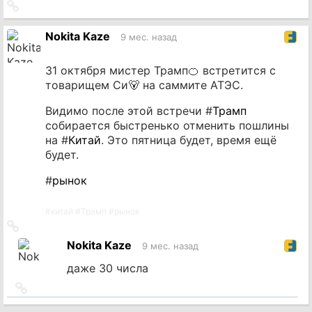
Ссылка
на
источник
Nokita Kaze
9 мес. назад
31 октября мистер Трамп🍊 встретится с
товарищем Си🐻 на саммите АТЭС.
Видимо после этой встречи #
Трамп
собирается быстренько отменить пошлины
на #
Китай
. Это пятница будет, время ещё
будет.
#
рынок
#
китай
#
Трамп
#
рынок
Ссылка
на
Nokita Kaze
9 мес. назад
источник
даже 30 числа
Ссылка
на