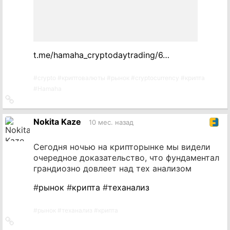
t.me/hamaha_cryptodaytrading/6…
#
crypto
#
криптовалюты
#
рынок
#
cryptocurrency
#
крипта
#
Hamaha
Ссылка
на
источник
Nokita Kaze
10 мес. назад
Сегодня ночью на крипторынке мы видели
очередное доказательство, что фундаментал
грандиозно довлеет над тех анализом
#
рынок
#
крипта
#
теханализ
#
рынок
#
теханализ
#
крипта
Ссылка
на