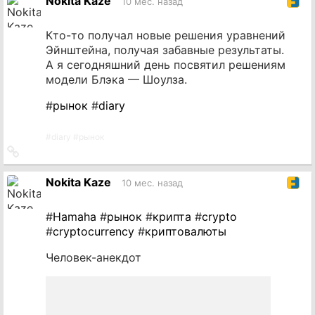
Nokita Kaze
10 мес. назад
Кто-то получал новые решения уравнений
Эйнштейна, получая забавные результаты.
А я сегодняшний день посвятил решениям
модели Блэка — Шоулза.
#
рынок
#
diary
#
diary
#
рынок
Ссылка
на
источник
Nokita Kaze
10 мес. назад
#
Hamaha
#
рынок
#
крипта
#
crypto
#
cryptocurrency
#
криптовалюты
Человек-анекдот