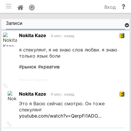
мобильная версия
П
Мой
Вход
и
профиль
до
Записи
Nokita Kaze
4 мес. назад
я спекулянт, я не знаю слов любви. я знаю
только язык боли
#
рынок
#
креатив
#
рынок
#
креатив
Ссылка
на
Nokita Kaze
4 мес. назад
источник
Это я Васю сейчас смотрю. Он тоже
спекулянт
youtube.com/watch?v=QerpFi1ADO…
Ссылка
на