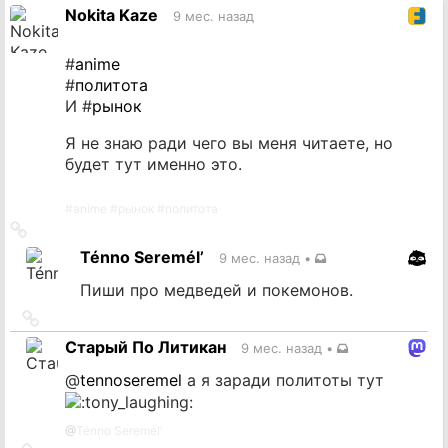
источник
Nokita Kaze
9 мес. назад
#
anime
#
политота
И #
рынок
Я не знаю ради чего вы меня читаете, но
будет тут именно это.
#
anime
#
рынок
#
политота
Ссылка
на
Ténno Seremél’
9 мес. назад
•
источник
Пиши про медведей и покемонов.
Ссылка
на
Старый По Литикан
9 мес. назад
•
источник
@
tennoseremel
а я заради политоты тут
@
Ténno Seremél’