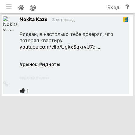
мобильная версия
П
Мой
Вход
и
профиль
Nokita Kaze
до
3 лет назад
Ридван, я настолько тебе доверял, что
потерял квартиру
youtube.com/clip/UgkxSqxrvU7q-…
#
рынок
#
идиоты
#
идиоты
#
рынок
Ссылка
на
1
источник