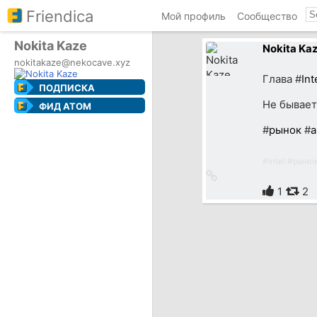
Friendica
Мой профиль
Сообщество
Nokita Kaze
Nokita Ka
nokitakaze@nekocave.xyz
Глава #
Int
ПОДПИСКА
Не бывает
ФИД ATOM
#
рынок
#
а
#
intel
#
рыно
Ссылка
на
1
2
источник