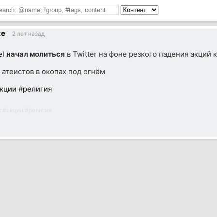
ze
2 лет назад
el
начал молиться
в Twitter на фоне резкого падения акций 
 атеистов в окопах под огнём
кции
#
религия
к
#
акции
#
религия