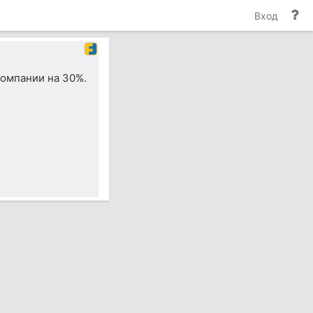
По
Вход
и
до
компании на 30%.