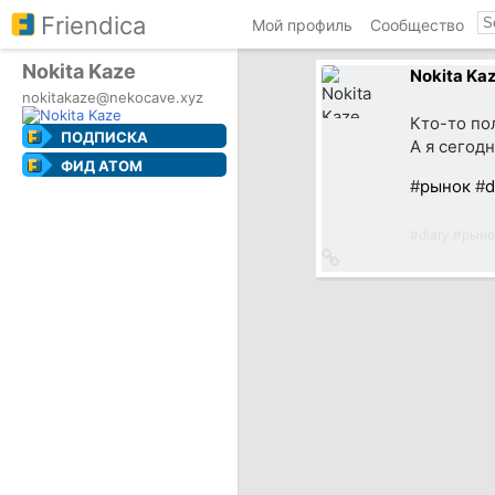
Friendica
Мой профиль
Сообщество
Nokita Kaze
Nokita Ka
nokitakaze@nekocave.xyz
Кто-то по
ПОДПИСКА
А я сегод
ФИД ATOM
#
рынок
#
d
#
diary
#
рыно
Ссылка
на
источник