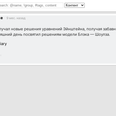
ze
9 мес. назад
лучал новые решения уравнений Эйнштейна, получая забавн
няшний день посвятил решениям модели Блэка — Шоулза.
iary
к