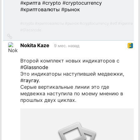
#
крипта
#
crypto
#
cryptocurrency
#
криптовалюты
#
рынок
#
crypto
#
криптовалюты
#
рынок
#
cryptocurrency
#
etf
#
крипта
#
Glassnode
Ссылка
на
Nokita Kaze
9 мес. назад
источник
Второй комплект новых индикаторов с
#
Glassnode
Это индикаторы наступившей медвежки,
#
гаугау
.
Серые вертикальные линии это где
медвежка наступила по моему мнению в
прошлых двух циклах.