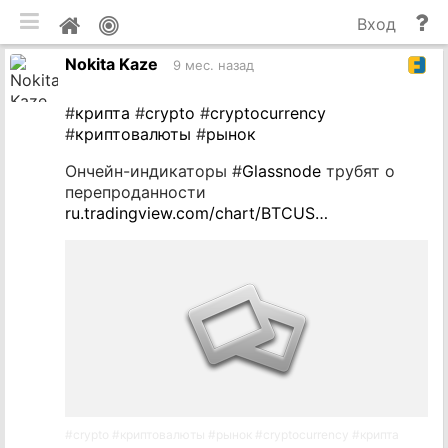
мобильная версия
П
Мой
Вход
и
профиль
Nokita Kaze
до
9 мес. назад
#
крипта
#
crypto
#
cryptocurrency
#
криптовалюты
#
рынок
Ончейн-индикаторы #
Glassnode
трубят о
перепроданности
ru.tradingview.com/chart/BTCUS…
#
crypto
#
криптовалюты
#
рынок
#
cryptocurrency
#
крипта