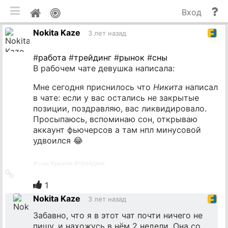
мобильная версия
П
Мой
Вход
и
профиль
Nokita Kaze
до
3 лет назад
#
работа
#
трейдинг
#
рынок
#
сны
В рабочем чате девушка написала:
Мне сегодня приснилось что
Никита
написал
в чате: если у вас остались не закрытые
позиции, поздравляю, вас ликвидировало.
Просыпаюсь, вспоминаю сон, открываю
аккаунт фьючерсов а там нпл минусовой
удвоился 😂
#
сны
#
рынок
#
трейдинг
Ссылка
на
1
источник
Nokita Kaze
3 лет назад
Забавно, что я в этот чат почти ничего не
пишу, и нахожусь в нём 2 недели. Она со